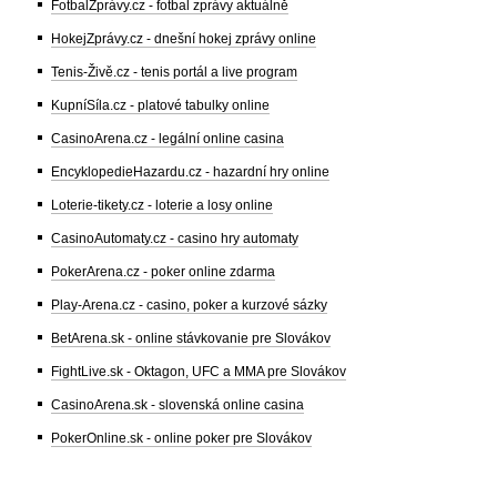
FotbalZprávy.cz - fotbal zprávy aktuálně
HokejZprávy.cz - dnešní hokej zprávy online
Tenis-Živě.cz - tenis portál a live program
KupníSíla.cz - platové tabulky online
CasinoArena.cz - legální online casina
EncyklopedieHazardu.cz - hazardní hry online
Loterie-tikety.cz - loterie a losy online
CasinoAutomaty.cz - casino hry automaty
PokerArena.cz - poker online zdarma
Play-Arena.cz - casino, poker a kurzové sázky
BetArena.sk - online stávkovanie pre Slovákov
FightLive.sk - Oktagon, UFC a MMA pre Slovákov
CasinoArena.sk - slovenská online casina
PokerOnline.sk - online poker pre Slovákov