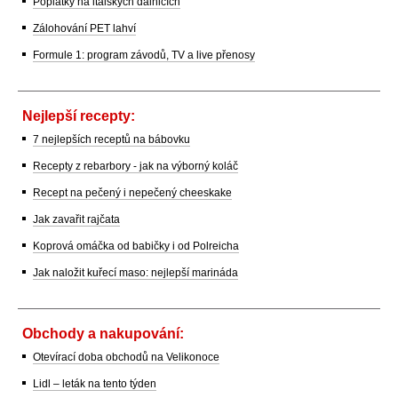
Poplatky na italských dálnicích
Zálohování PET lahví
Formule 1: program závodů, TV a live přenosy
Nejlepší recepty:
7 nejlepších receptů na bábovku
Recepty z rebarbory - jak na výborný koláč
Recept na pečený i nepečený cheeskake
Jak zavařit rajčata
Koprová omáčka od babičky i od Polreicha
Jak naložit kuřecí maso: nejlepší marináda
Obchody a nakupování:
Otevírací doba obchodů na Velikonoce
Lidl – leták na tento týden