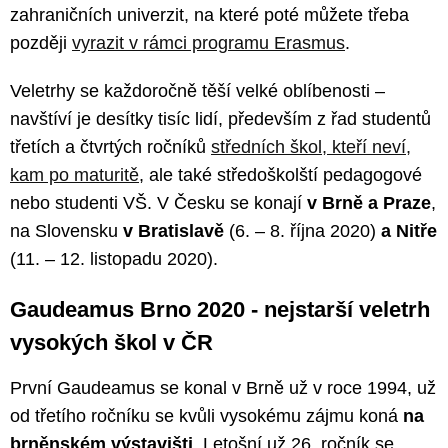
zahraničních univerzit, na které poté můžete třeba
později
vyrazit v rámci programu Erasmus
.
Veletrhy se každoročně těší velké oblíbenosti –
navštíví je desítky tisíc lidí, především z řad studentů
třetích a čtvrtých ročníků
středních škol, kteří neví,
kam po maturitě
, ale také středoškolští pedagogové
nebo studenti VŠ. V Česku se konají
v Brně a Praze
,
na Slovensku
v Bratislavě
(6. – 8. října 2020)
a Nitře
(11. – 12. listopadu 2020).
Gaudeamus Brno 2020 - nejstarší veletrh
vysokých škol v ČR
První Gaudeamus se konal v Brně už v roce 1994, už
od třetího ročníku se kvůli vysokému zájmu koná
na
brněnském výstavišti
. Letošní už 26. ročník se