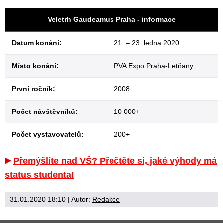
Veletrh Gaudeamus Praha - informace
Datum konání:
21. – 23. ledna 2020
Místo konání:
PVA Expo Praha-Letňany
První ročník:
2008
Počet návštěvníků:
10 000+
Počet vystavovatelů:
200+
Přemýšlíte nad VŠ? Přečtěte si, jaké výhody má
status studenta!
31.01.2020 18:10
| Autor:
Redakce