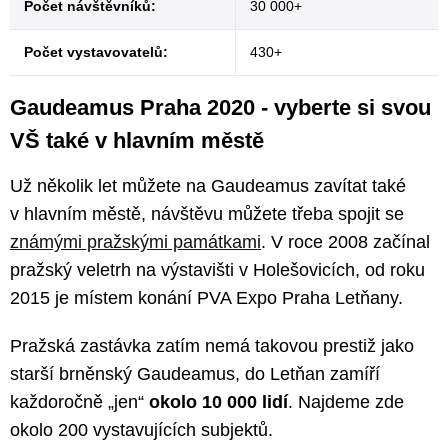
Počet návštěvníků:
30 000+
Počet vystavovatelů:
430+
Gaudeamus Praha 2020 - vyberte si svou
VŠ také v hlavním městě
Už několik let můžete na Gaudeamus zavítat také
v hlavním městě, návštěvu můžete třeba spojit se
známými pražskými památkami
. V roce 2008 začínal
pražský veletrh na výstavišti v Holešovicích, od roku
2015 je místem konání PVA Expo Praha Letňany.
Pražská zastávka zatím nemá takovou prestiž jako
starší brněnský Gaudeamus, do Letňan zamíří
každoročně „jen“
okolo 10 000 lidí
. Najdeme zde
okolo 200 vystavujících subjektů.