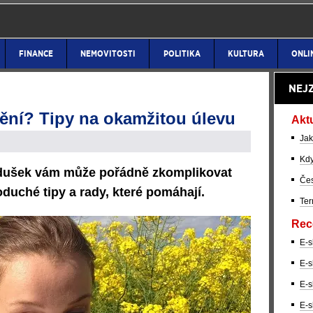
FINANCE
NEMOVITOSTI
POLITIKA
KULTURA
ONLI
NEJ
nění? Tipy na okamžitou úlevu
Akt
Jak
Kdy
ůdušek vám může pořádně zkomplikovat
Čes
oduché tipy a rady, které pomáhají.
Ter
Rec
E-s
E-s
E-s
E-s