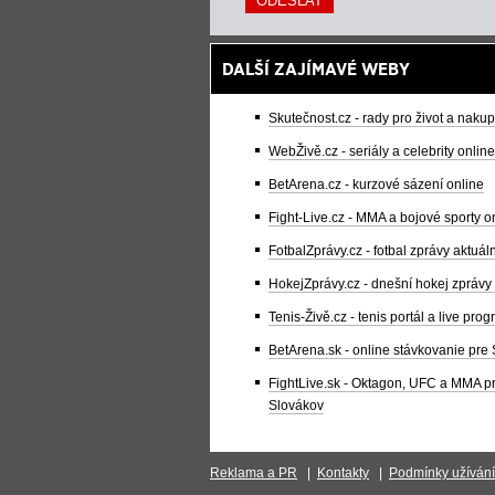
DALŠÍ ZAJÍMAVÉ WEBY
Skutečnost.cz - rady pro život a naku
WebŽivě.cz - seriály a celebrity online
BetArena.cz - kurzové sázení online
Fight-Live.cz - MMA a bojové sporty o
FotbalZprávy.cz - fotbal zprávy aktuál
HokejZprávy.cz - dnešní hokej zprávy
Tenis-Živě.cz - tenis portál a live pro
BetArena.sk - online stávkovanie pre
FightLive.sk - Oktagon, UFC a MMA p
Slovákov
Reklama a PR
|
Kontakty
|
Podmínky užívání