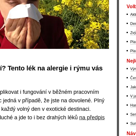
Volb
Akt
Dem
Zvý
Pla
Pla
Nejl
í? Tento lék na alergie i rýmu vás
Vý
Čes
Jak
likovat i fungování v běžném pracovním
V j
c jedná v případě, že jste na dovolené. Plný
Har
 každý volný den v exotické destinaci.
Ser
duché a jde to i bez drahých léků
na předpis
Sur
Návo