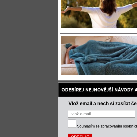
ODEBÍREJ NEJNOVĚJŠÍ NÁVODY 
Vlož email a nech si zasílat č
Souhlasím se
zpracováním osobníc