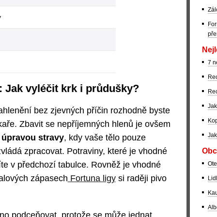
Zál
y
For
pře
Nejl
7 n
Rec
 Jak vyléčit krk i průdušky?
Rec
Jak
ahlenění bez zjevných příčin rozhodně byste
Kop
kaře. Zbavit se nepříjemných hlenů je ovšem
Jak
úpravou stravy
, kdy vaše tělo pouze
zvládá zpracovat. Potraviny, které je vhodné
Obc
díte v předchozí tabulce. Rovněž je vhodné
Ote
balových zápasech
Fortuna ligy
si raději pivo
Lid
Kau
Alb
no podceňovat, protože se může jednat