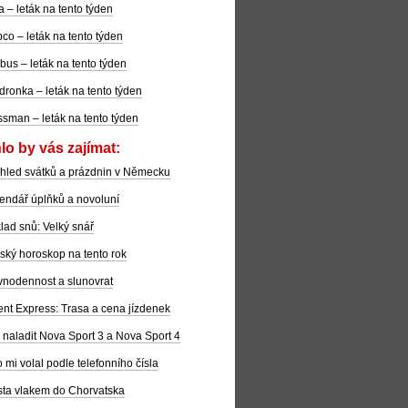
la – leták na tento týden
co – leták na tento týden
bus – leták na tento týden
dronka – leták na tento týden
sman – leták na tento týden
lo by vás zajímat:
hled svátků a prázdnin v Německu
endář úplňků a novoluní
lad snů: Velký snář
ský horoskop na tento rok
nodennost a slunovrat
ent Express: Trasa a cena jízdenek
 naladit Nova Sport 3 a Nova Sport 4
 mi volal podle telefonního čísla
ta vlakem do Chorvatska