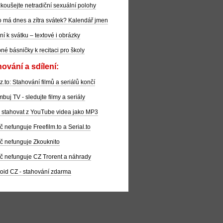
koušejte netradiční sexuální polohy
 má dnes a zítra svátek? Kalendář jmen
ní k svátku – textové i obrázky
pné básničky k recitaci pro školy
ování a sdílení:
z.to: Stahování filmů a seriálů končí
buj TV - sledujte filmy a seriály
 stahovat z YouTube videa jako MP3
č nefunguje Freefilm.to a Serial.to
č nefunguje Zkouknito
č nefunguje CZ Trorent a náhrady
oid CZ - stahování zdarma