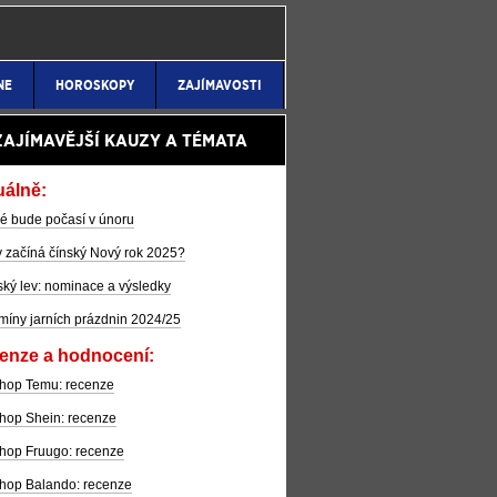
NE
HOROSKOPY
ZAJÍMAVOSTI
ZAJÍMAVĚJŠÍ KAUZY A TÉMATA
uálně:
é bude počasí v únoru
 začíná čínský Nový rok 2025?
ký lev: nominace a výsledky
míny jarních prázdnin 2024/25
enze a hodnocení:
hop Temu: recenze
hop Shein: recenze
hop Fruugo: recenze
hop Balando: recenze