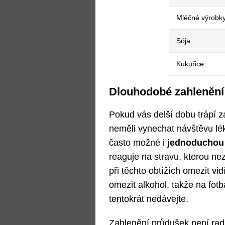
Mléčné výrobk
Sója
Kukuřice
Dlouhodobé zahlenění:
Pokud vás delší dobu trápí z
neměli vynechat návštěvu lé
často možné i
jednoduchou 
reaguje na stravu, kterou ne
při těchto obtížích omezit vi
omezit alkohol, takže na fot
tentokrát nedávejte.
Zahlenění průdušek není rad