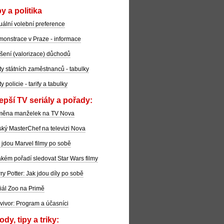
y a politika
uální volební preference
onstrace v Praze - informace
šení (valorizace) důchodů
ty státních zaměstnanců - tabulky
ty policie - tarify a tabulky
epší TV seriály a pořady:
měna manželek na TV Nova
ký MasterChef na televizi Nova
 jdou Marvel filmy po sobě
akém pořadí sledovat Star Wars filmy
ry Potter: Jak jdou díly po sobě
iál Zoo na Primě
vivor: Program a účasníci
dy, tipy a triky: