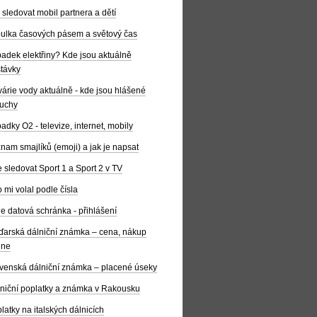
 sledovat mobil partnera a dětí
ulka časových pásem a světový čas
adek elektřiny? Kde jsou aktuálně
távky
árie vody aktuálně - kde jsou hlášené
uchy
adky O2 - televize, internet, mobily
nam smajlíků (emoji) a jak je napsat
 sledovat Sport 1 a Sport 2 v TV
 mi volal podle čísla
e datová schránka - přihlášení
arská dálniční známka – cena, nákup
ine
venská dálniční známka – placené úseky
niční poplatky a známka v Rakousku
latky na italských dálnicích