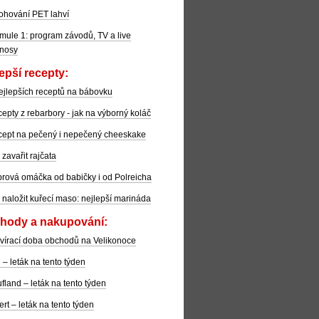
ohování PET lahví
mule 1: program závodů, TV a live
nosy
epší recepty:
ejlepších receptů na bábovku
epty z rebarbory - jak na výborný koláč
ept na pečený i nepečený cheeskake
 zavařit rajčata
rová omáčka od babičky i od Polreicha
 naložit kuřecí maso: nejlepší marináda
hody a nakupování:
vírací doba obchodů na Velikonoce
l – leták na tento týden
fland – leták na tento týden
ert – leták na tento týden