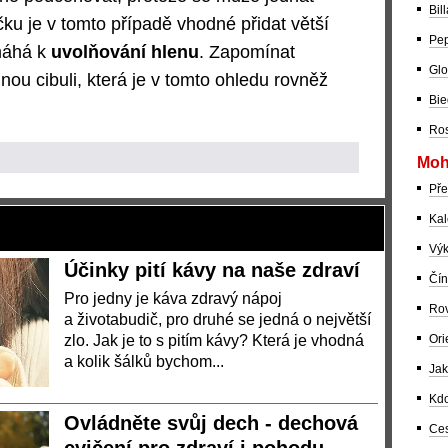
Bil
čku je v tomto případě vhodné přidat větší
Pep
máhá k
uvolňování hlenu
. Zapomínat
Glo
ou cibuli, která je v tomto ohledu rovněž
Bie
Ros
Moh
Pře
Kal
Výk
Účinky pití kávy na naše zdraví
Čín
Pro jedny je káva zdravý nápoj
Rov
a životabudič, pro druhé se jedná o největší
zlo. Jak je to s pitím kávy? Která je vhodná
Ori
a kolik šálků bychom...
Jak
Kdo
Ovládněte svůj dech - dechová
Ces