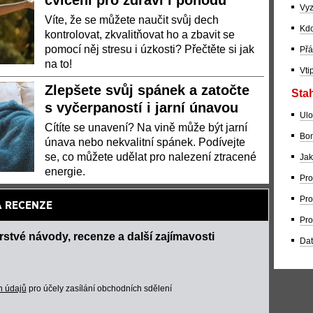
cvičení pro zdraví i pohodu
Vyz
Víte, že se můžete naučit svůj dech
Kdo
kontrolovat, zkvalitňovat ho a zbavit se
pomocí něj stresu i úzkosti? Přečtěte si jak
Přá
na to!
Vti
Zlepšete svůj spánek a zatočte
Stah
s vyčerpaností i jarní únavou
Ulo
Cítíte se unavení? Na vině může být jarní
Bom
únava nebo nekvalitní spánek. Podívejte
se, co můžete udělat pro nalezení ztracené
Jak
energie.
Pro
Pro
A RECENZE
Pro
erstvé návody, recenze a další zajímavosti
Dat
h údajů
pro účely zasílání obchodních sdělení