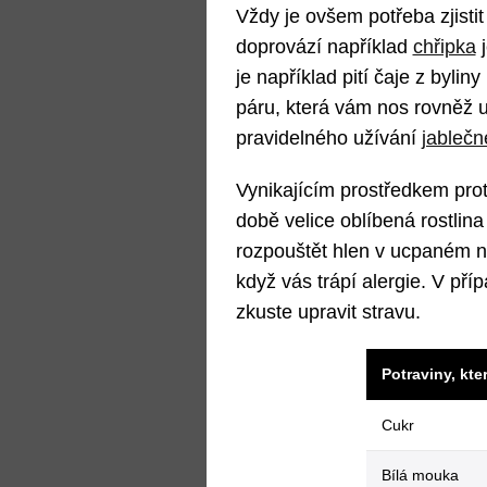
Vždy je ovšem potřeba zjisti
doprovází například
chřipka
j
je například pití čaje z byli
páru, která vám nos rovněž 
pravidelného užívání
jablečn
Vynikajícím prostředkem proti
době velice oblíbená rostlin
rozpouštět hlen v ucpaném no
když vás trápí alergie. V pří
zkuste upravit stravu.
Potraviny, kte
Cukr
Bílá mouka