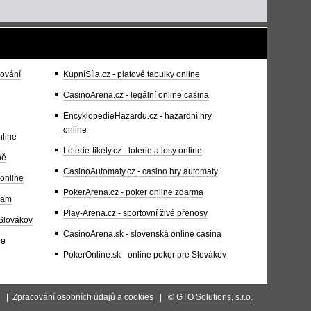
pování
KupníSíla.cz - platové tabulky online
CasinoArena.cz - legální online casina
EncyklopedieHazardu.cz - hazardní hry
online
nline
Loterie-tikety.cz - loterie a losy online
ně
CasinoAutomaty.cz - casino hry automaty
 online
PokerArena.cz - poker online zdarma
gram
Play-Arena.cz - sportovní živé přenosy
 Slovákov
CasinoArena.sk - slovenská online casina
re
PokerOnline.sk - online poker pre Slovákov
|
Zpracování osobních údajů a cookies
| ©
GTO Solutions, s.r.o.