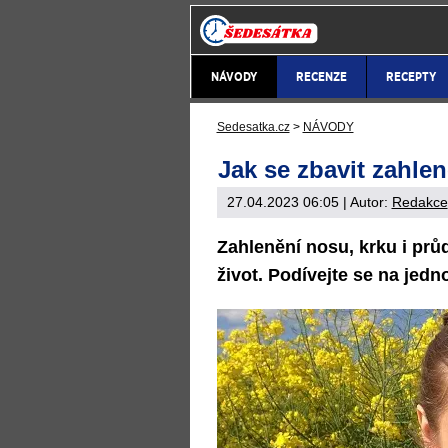
NÁVODY
RECENZE
RECEPTY
Sedesatka.cz
>
NÁVODY
Jak se zbavit zahle
27.04.2023 06:05
| Autor:
Redakce
Zahlenění nosu, krku i pr
život. Podívejte se na jedn