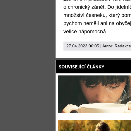
o chronický zánět. Do jídelní
množství česneku, který po
bychom neměli ani na obyčejn
velice nápomocná.
27.04.2023 06:05
| Autor:
Redakce
SOUVISEJÍCÍ ČLÁNKY