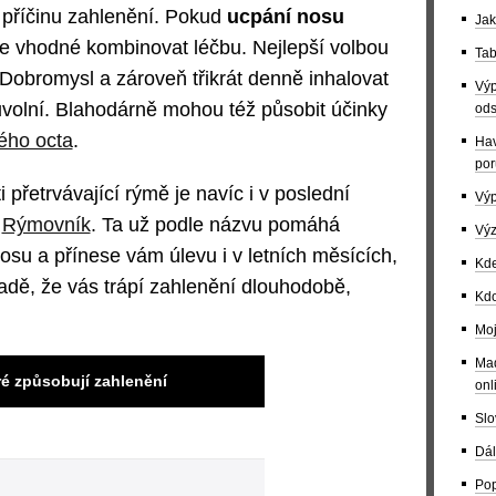
t příčinu zahlenění. Pokud
ucpání nosu
Jak
e vhodné kombinovat léčbu. Nejlepší volbou
Tab
ny Dobromysl a zároveň třikrát denně inhalovat
Výp
uvolní. Blahodárně mohou též působit účinky
ods
ého octa
.
Hav
por
 přetrvávající rýmě je navíc i v poslední
Výp
a
Rýmovník
. Ta už podle názvu pomáhá
Výz
su a přínese vám úlevu i v letních měsících,
Kde
padě, že vás trápí zahlenění dlouhodobě,
Kdo
Moj
Maď
ré způsobují zahlenění
onl
Slo
Dál
Pop