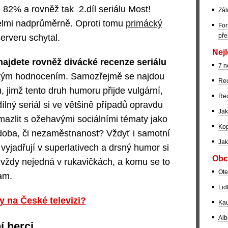
82% a rovněž tak 2.díl seriálu Most!
Zál
elmi nadprůměrně. Oproti tomu
primácký
For
pře
erveru schytal.
Nejl
jdete rovněž divácké recenze seriálu
7 n
okým hodnocením. Samozřejmě se najdou
Rec
, jimž tento druh humoru přijde vulgární,
Rec
dílný seriál si ve většině případů opravdu
Jak
 mazlit s ožehavými sociálními tématy jako
Kop
doba, či nezaměstnanost? Vždyť i samotní
Jak
vyjadřují v superlativech a drsný humor si
Obc
é vždy nejedná v rukavičkách, a komu se to
Ote
nam.
Lid
y na České televizi?
Kau
Alb
í herci