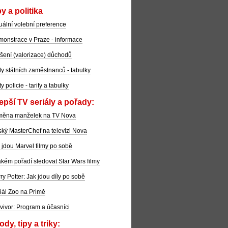
y a politika
uální volební preference
onstrace v Praze - informace
šení (valorizace) důchodů
ty státních zaměstnanců - tabulky
ty policie - tarify a tabulky
epší TV seriály a pořady:
měna manželek na TV Nova
ký MasterChef na televizi Nova
 jdou Marvel filmy po sobě
akém pořadí sledovat Star Wars filmy
ry Potter: Jak jdou díly po sobě
iál Zoo na Primě
vivor: Program a účasníci
dy, tipy a triky: