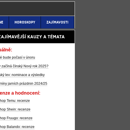
NE
HOROSKOPY
ZAJÍMAVOSTI
ZAJÍMAVĚJŠÍ KAUZY A TÉMATA
uálně:
é bude počasí v únoru
 začíná čínský Nový rok 2025?
ký lev: nominace a výsledky
míny jarních prázdnin 2024/25
enze a hodnocení:
hop Temu: recenze
hop Shein: recenze
hop Fruugo: recenze
hop Balando: recenze