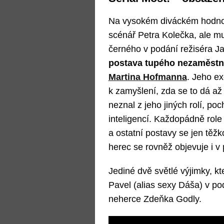
Na vysokém diváckém hodnoce
scénář Petra Kolečka, ale mu
černého v podání režiséra J
postava tupého nezaměstn
Martina Hofmanna
. Jeho e
k zamyšlení, zda se to dá až
neznal z jeho jiných rolí, po
inteligencí. Každopádně rol
a ostatní postavy se jen těž
herec se rovněž objevuje i v
Jediné dvě světlé výjimky, kt
Pavel (alias sexy Dáša) v p
neherce Zdeňka Godly.