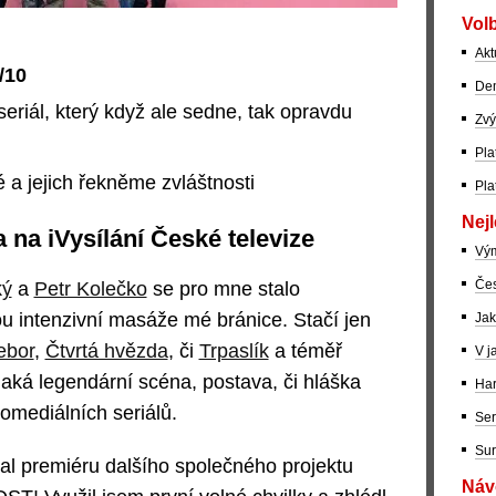
Volb
Akt
/10
Dem
seriál, který když ale sedne, tak opravdu
Zvý
Pla
idé a jejich řekněme zvláštnosti
Pla
Nejl
 na iVysílání České televize
Vý
Čes
ký
a
Petr Kolečko
se pro mne stalo
 intenzivní masáže mé bránice. Stačí jen
Jak
ebor
,
Čtvrtá hvězda
, či
Trpaslík
a téměř
V j
aká legendární scéna, postava, či hláška
Har
omediálních seriálů.
Ser
Sur
al premiéru dalšího společného projektu
Návo