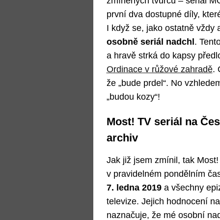
zmíněných tvůrců – seriál MO
první dva dostupné díly, kter
I když se, jako ostatně vždy 
osobně seriál nadchl
. Tent
a hravě strká do kapsy před
Ordinace v růžové zahradě
.
že „bude prdel“. No vzhledem
„budou kozy“!
Most! TV seriál na Čes
archiv
Jak již jsem zmínil, tak Most!
v pravidelném pondělním ča
7. ledna 2019
a všechny epi
televize. Jejich hodnocení n
naznačuje, že mé osobní nadš