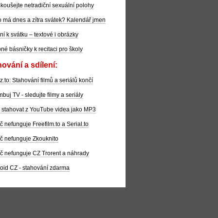
koušejte netradiční sexuální polohy
 má dnes a zítra svátek? Kalendář jmen
ní k svátku – textové i obrázky
pné básničky k recitaci pro školy
ování a sdílení:
z.to: Stahování filmů a seriálů končí
buj TV - sledujte filmy a seriály
 stahovat z YouTube videa jako MP3
č nefunguje Freefilm.to a Serial.to
č nefunguje Zkouknito
č nefunguje CZ Trorent a náhrady
oid CZ - stahování zdarma