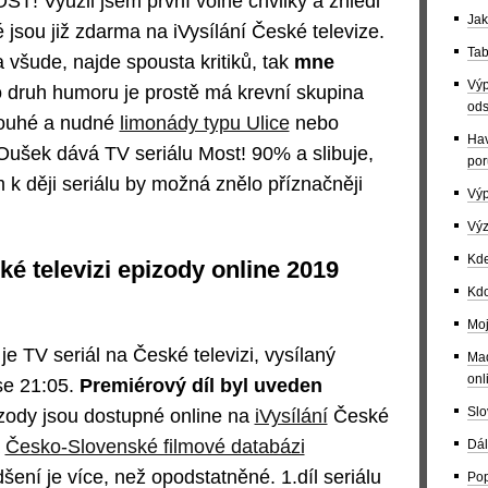
ST! Využil jsem první volné chvilky a zhlédl
Jak
é jsou již zdarma na iVysílání České televize.
Tab
a všude, najde spousta kritiků, tak
mne
Výp
o druh humoru je prostě má krevní skupina
ods
louhé a nudné
limonády typu Ulice
nebo
Hav
 Oušek dává TV seriálu Most! 90% a slibuje,
por
 k ději seriálu by možná znělo příznačněji
Výp
Výz
Kde
ké televizi epizody online 2019
Kdo
Moj
 je TV seriál na České televizi, vysílaný
Maď
onl
se 21:05.
Premiérový díl byl uveden
Slo
zody jsou dostupné online na
iVysílání
České
a
Česko-Slovenské filmové databázi
Dál
ení je více, než opodstatněné. 1.díl seriálu
Pop