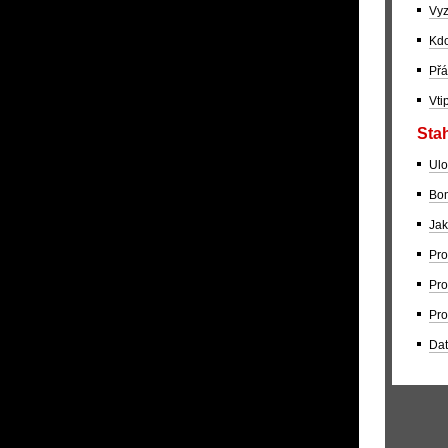
Vyz
Kdo
Přá
Vti
Stah
Ulo
Bom
Jak
Pro
Pro
Pro
Dat