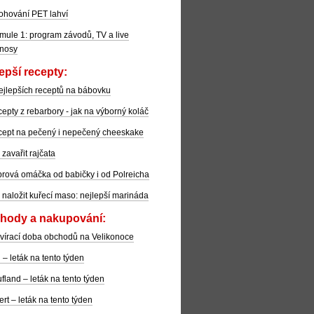
ohování PET lahví
mule 1: program závodů, TV a live
nosy
epší recepty:
ejlepších receptů na bábovku
epty z rebarbory - jak na výborný koláč
ept na pečený i nepečený cheeskake
 zavařit rajčata
rová omáčka od babičky i od Polreicha
 naložit kuřecí maso: nejlepší marináda
hody a nakupování:
vírací doba obchodů na Velikonoce
l – leták na tento týden
fland – leták na tento týden
ert – leták na tento týden