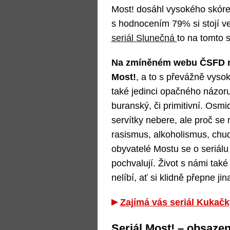
Most! dosáhl vysokého skóre 
s hodnocením 79% si stojí v
seriál Slunečná
to na tomto s
Na zmíněném webu ČSFD na
Most!
, a to s převážně vys
také jedinci opačného názoru
buranský, či primitivní. Osmi
servítky nebere, ale proč se
rasismus, alkoholismus, chu
obyvatelé Mostu se o seriálu 
pochvalují. Život s námi tak
nelíbí, ať si klidně přepne ji
Zajímá vás seriál Kukačk
Seriál Most! – obsazen