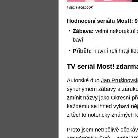
Foto: Facebook
Hodnocení seriálu Most!:
9
Zábava:
velmi nekorektní 
baví
Příběh:
hlavní roli hrají l
TV seriál Most! zdarma
Autorské duo
Jan Prušinovs
synonymem zábavy a zárukou
zmínit názvy jako
Okresní př
každému se ihned vybaví něj
z těchto notoricky známých k
Proto jsem netrpělivě očekáv