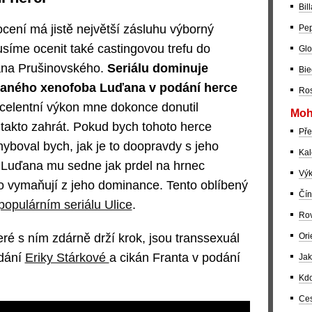
Bil
ní má jistě největší zásluhu výborný
Pep
síme ocenit také castingovou trefu do
Glo
ana Prušinovského.
Seriálu dominuje
Bie
aného xenofoba Luďana v podání herce
Ros
xcelentní výkon mne dokonce donutil
Moh
 takto zahrát. Pokud bych tohoto herce
Pře
chyboval bych, jak je to doopravdy s jeho
Kal
e Luďana mu sedne jak prdel na hrnec
Výk
ko vymaňují z jeho dominance. Tento oblíbený
Čín
populárním seriálu Ulice
.
Rov
eré s ním zdárně drží krok, jsou transsexuál
Ori
odání
Eriky Stárkové
a cikán Franta v podání
Jak
Kdo
Ces