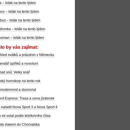
la – leták na tento týden
co – leták na tento týden
bus – leták na tento týden
dronka – leták na tento týden
sman – leták na tento týden
lo by vás zajímat:
hled svátků a prázdnin v Německu
endář úplňků a novoluní
lad snů: Velký snář
ský horoskop na tento rok
nodennost a slunovrat
ent Express: Trasa a cena jízdenek
 naladit Nova Sport 3 a Nova Sport 4
 mi volal podle telefonního čísla
ta vlakem do Chorvatska