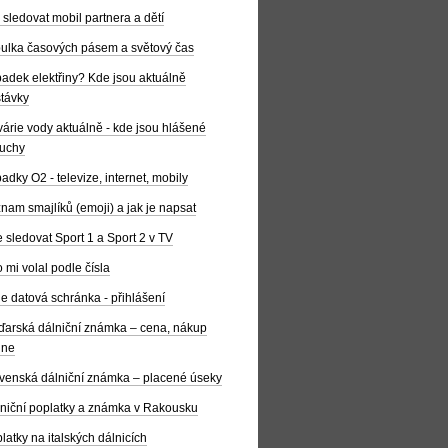
 sledovat mobil partnera a dětí
ulka časových pásem a světový čas
adek elektřiny? Kde jsou aktuálně
távky
árie vody aktuálně - kde jsou hlášené
uchy
adky O2 - televize, internet, mobily
nam smajlíků (emoji) a jak je napsat
 sledovat Sport 1 a Sport 2 v TV
 mi volal podle čísla
e datová schránka - přihlášení
arská dálniční známka – cena, nákup
ine
venská dálniční známka – placené úseky
niční poplatky a známka v Rakousku
latky na italských dálnicích