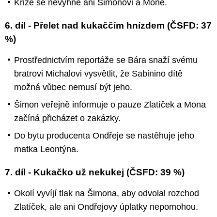
Krize se nevyhne ani Šimonovi a Moně.
6. díl - Přelet nad kukaččím hnízdem (ČSFD: 37
%)
Prostřednictvím reportáže se Bára snaží svému
bratrovi Michalovi vysvětlit, že Sabinino dítě
možná vůbec nemusí být jeho.
Šimon veřejně informuje o pauze Zlatíček a Mona
začíná přicházet o zakázky.
Do bytu producenta Ondřeje se nastěhuje jeho
matka Leontýna.
7. díl - Kukačko už nekukej (ČSFD: 39 %)
Okolí vyvíjí tlak na Šimona, aby odvolal rozchod
Zlatíček, ale ani Ondřejovy úplatky nepomohou.