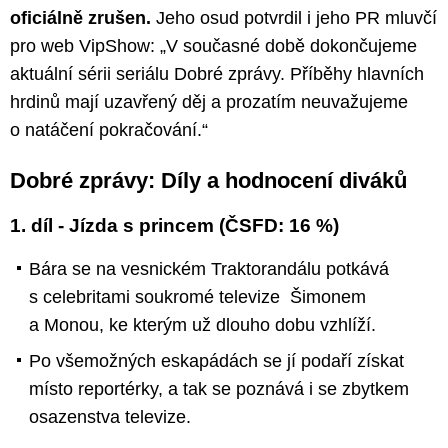
oficiálně zrušen.
Jeho osud potvrdil i jeho PR mluvčí
pro web VipShow: „V současné době dokončujeme
aktuální sérii seriálu Dobré zprávy. Příběhy hlavních
hrdinů mají uzavřený děj a prozatím neuvažujeme
o natáčení pokračování.“
Dobré zprávy: Díly a hodnocení diváků
1. díl - Jízda s princem (ČSFD: 16 %)
Bára se na vesnickém Traktorandálu potkává
s celebritami soukromé televize Šimonem
a Monou, ke kterým už dlouho dobu vzhlíží.
Po všemožných eskapádách se jí podaří získat
místo reportérky, a tak se poznává i se zbytkem
osazenstva televize.