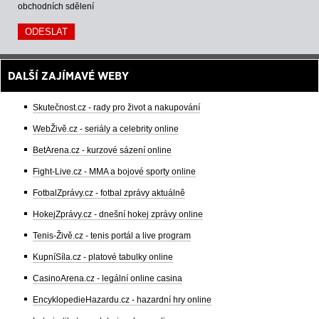
obchodních sdělení
DALŠÍ ZAJÍMAVÉ WEBY
Skutečnost.cz - rady pro život a nakupování
WebŽivě.cz - seriály a celebrity online
BetArena.cz - kurzové sázení online
Fight-Live.cz - MMA a bojové sporty online
FotbalZprávy.cz - fotbal zprávy aktuálně
HokejZprávy.cz - dnešní hokej zprávy online
Tenis-Živě.cz - tenis portál a live program
KupníSíla.cz - platové tabulky online
CasinoArena.cz - legální online casina
EncyklopedieHazardu.cz - hazardní hry online