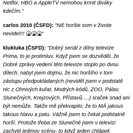
Netflix, HBO a AppleTV nemohou krmit diváky
kdečím."
carlos 2010 (ČSFD):
"Nič horšie som v živote
nevidel!!!
🤮🤮🤮"
klukluka (ČSFD):
"Dobrý seriál z dílny televize
Prima, to je protimluv. Když jsem se dozvěděl, že
Dobré zprávy vedení této televize stoplo po dvou
dílech, nabyl jsem dojmu, že nic horšího v tom
zástupu předpokládaných (neviděl jsem v podstatě
nic z Ohnivých kuřat, Modrých kódů, ZOO, Pálav,
Slunečných, Krejzových, Přístavů….) sraček snad ani
být nemůže. Takže mě překvapilo, že to MÁ jakous
takous hlavu a patu. Vážně jsem to čekal podstatně
horší. Protože třeba ze Slunečné jsem v televizi
zachytil jedinou scénu- to když jeden chlápek