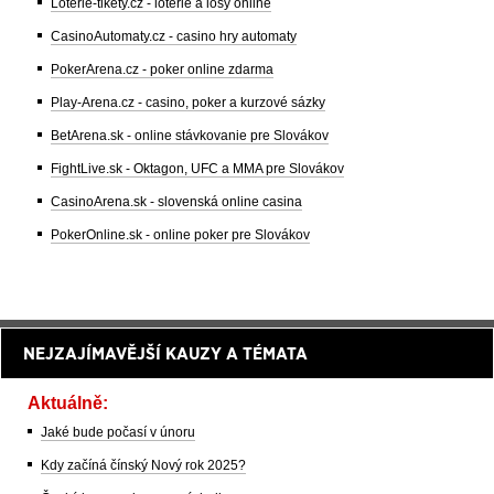
Loterie-tikety.cz - loterie a losy online
CasinoAutomaty.cz - casino hry automaty
PokerArena.cz - poker online zdarma
Play-Arena.cz - casino, poker a kurzové sázky
BetArena.sk - online stávkovanie pre Slovákov
FightLive.sk - Oktagon, UFC a MMA pre Slovákov
CasinoArena.sk - slovenská online casina
PokerOnline.sk - online poker pre Slovákov
NEJZAJÍMAVĚJŠÍ KAUZY A TÉMATA
Aktuálně:
Jaké bude počasí v únoru
Kdy začíná čínský Nový rok 2025?