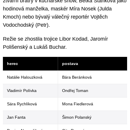
ztvární bratry v kuchařské show, Betka Stanková jako
hodinová manželka, maskér Míra Nosek (Julda
Kmoch) nebo bývalý válečný reportér Vojtěch
Vodochodský (Petr).
Režie se zhostila trojice Libor Kodad, Jaromír
Polišenský a Lukáš Buchar.
herec
postava
Natálie Halouzková
Bára Beránková
Vladimír Polívka
Ondřej Toman
Sára Rychlíková
Mona Fiedlerová
Jan Fanta
Šimon Polanský