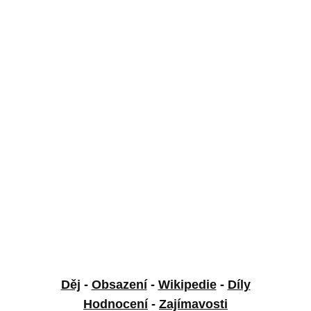
Děj
-
Obsazení
-
Wikipedie
-
Díly
Hodnocení
-
Zajímavosti