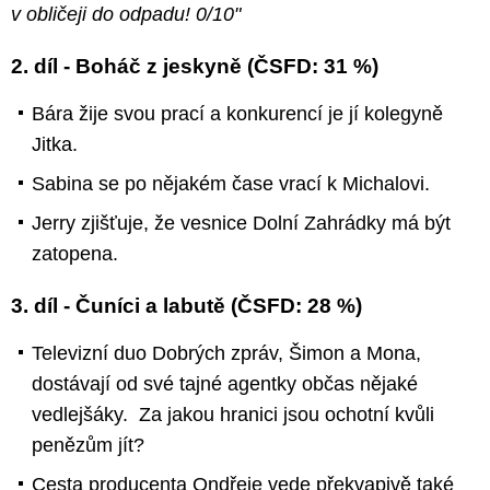
v obličeji do odpadu! 0/10"
2. díl - Boháč z jeskyně (ČSFD: 31 %)
Bára žije svou prací a konkurencí je jí kolegyně
Jitka.
Sabina se po nějakém čase vrací k Michalovi.
Jerry zjišťuje, že vesnice Dolní Zahrádky má být
zatopena.
3. díl - Čuníci a labutě (ČSFD: 28 %)
Televizní duo Dobrých zpráv, Šimon a Mona,
dostávají od své tajné agentky občas nějaké
vedlejšáky. Za jakou hranici jsou ochotní kvůli
penězům jít?
Cesta producenta Ondřeje vede překvapivě také