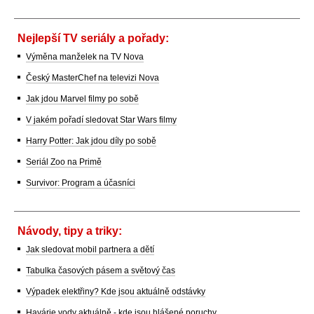
Nejlepší TV seriály a pořady:
Výměna manželek na TV Nova
Český MasterChef na televizi Nova
Jak jdou Marvel filmy po sobě
V jakém pořadí sledovat Star Wars filmy
Harry Potter: Jak jdou díly po sobě
Seriál Zoo na Primě
Survivor: Program a účasníci
Návody, tipy a triky:
Jak sledovat mobil partnera a dětí
Tabulka časových pásem a světový čas
Výpadek elektřiny? Kde jsou aktuálně odstávky
Havárie vody aktuálně - kde jsou hlášené poruchy