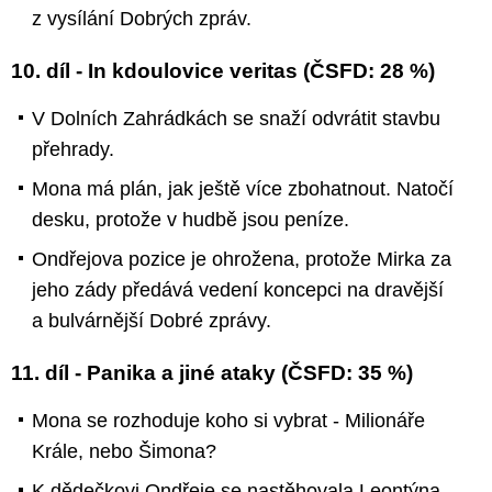
z vysílání Dobrých zpráv.
10. díl - In kdoulovice veritas (ČSFD: 28 %)
V Dolních Zahrádkách se snaží odvrátit stavbu
přehrady.
Mona má plán, jak ještě více zbohatnout. Natočí
desku, protože v hudbě jsou peníze.
Ondřejova pozice je ohrožena, protože Mirka za
jeho zády předává vedení koncepci na dravější
a bulvárnější Dobré zprávy.
11. díl - Panika a jiné ataky (ČSFD: 35 %)
Mona se rozhoduje koho si vybrat - Milionáře
Krále, nebo Šimona?
K dědečkovi Ondřeje se nastěhovala Leontýna.