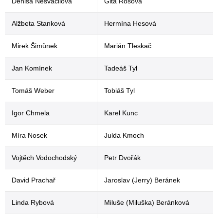
Denisa Nesvačilová
Gita Rosová
Alžbeta Stanková
Hermína Hesová
Mirek Šimůnek
Marián Tleskač
Jan Komínek
Tadeáš Tyl
Tomáš Weber
Tobiáš Tyl
Igor Chmela
Karel Kunc
Míra Nosek
Julda Kmoch
Vojtěch Vodochodský
Petr Dvořák
David Prachař
Jaroslav (Jerry) Beránek
Linda Rybová
Miluše (Miluška) Beránková