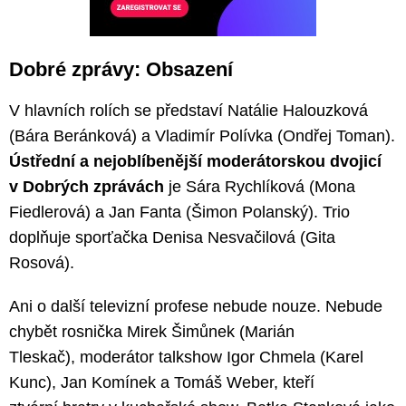
Dobré zprávy: Obsazení
V hlavních rolích se představí Natálie Halouzková
(Bára Beránková) a Vladimír Polívka (Ondřej Toman).
Ústřední a nejoblíbenější moderátorskou dvojicí
v Dobrých zprávách
je Sára Rychlíková (Mona
Fiedlerová) a Jan Fanta (Šimon Polanský). Trio
doplňuje sporťačka Denisa Nesvačilová (Gita
Rosová).
Ani o další televizní profese nebude nouze. Nebude
chybět rosnička Mirek Šimůnek (Marián
Tleskač), moderátor talkshow Igor Chmela (Karel
Kunc), Jan Komínek a Tomáš Weber, kteří