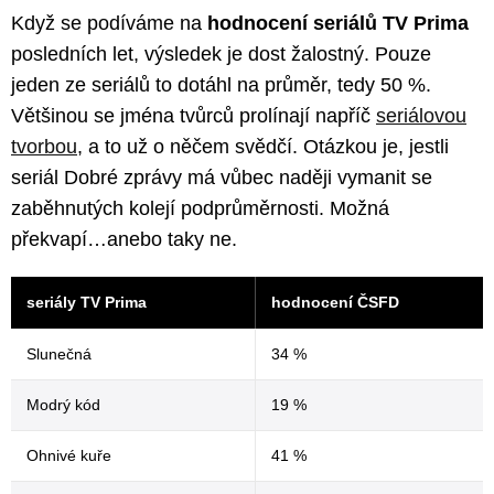
Když se podíváme na
hodnocení seriálů TV Prima
posledních let, výsledek je dost žalostný. Pouze
jeden ze seriálů to dotáhl na průměr, tedy 50 %.
Většinou se jména tvůrců prolínají napříč
seriálovou
tvorbou
, a to už o něčem svědčí. Otázkou je, jestli
seriál Dobré zprávy má vůbec naději vymanit se
zaběhnutých kolejí podprůměrnosti. Možná
překvapí…anebo taky ne.
seriály TV Prima
hodnocení ČSFD
Slunečná
34 %
Modrý kód
19 %
Ohnivé kuře
41 %