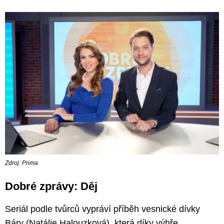
Zdroj: Prima
Dobré zprávy: Děj
Seriál podle tvůrců vypráví příběh vesnické dívky
Báry (Natálie Halouzková), která díky výhře