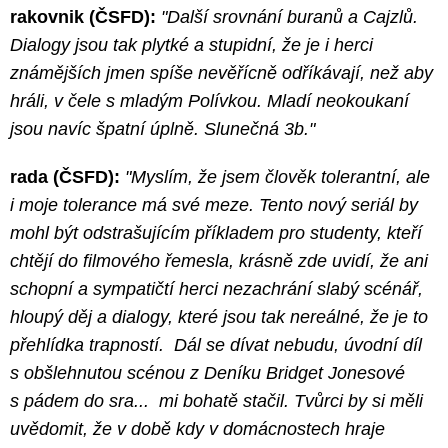
rakovnik (ČSFD):
"Další srovnání buranů a Cajzlů.
Dialogy jsou tak plytké a stupidní, že je i herci
známějších jmen spíše nevěřícně odříkávají, než aby
hráli, v čele s mladým Polívkou. Mladí neokoukaní
jsou navíc špatní úplně. Slunečná 3b."
rada (ČSFD):
"Myslím, že jsem člověk tolerantní, ale
i moje tolerance má své meze. Tento nový seriál by
mohl být odstrašujícím příkladem pro studenty, kteří
chtějí do filmového řemesla, krásně zde uvidí, že ani
schopní a sympatičtí herci nezachrání slabý scénář,
hloupý děj a dialogy, které jsou tak nereálné, že je to
přehlídka trapností. Dál se dívat nebudu, úvodní díl
s obšlehnutou scénou z Deníku Bridget Jonesové
s pádem do sra... mi bohatě stačil. Tvůrci by si měli
uvědomit, že v době kdy v domácnostech hraje