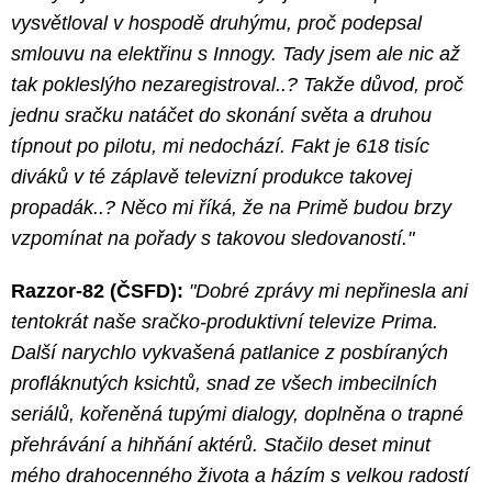
vysvětloval v hospodě druhýmu, proč podepsal
smlouvu na elektřinu s Innogy. Tady jsem ale nic až
tak pokleslýho nezaregistroval..? Takže důvod, proč
jednu sračku natáčet do skonání světa a druhou
típnout po pilotu, mi nedochází. Fakt je 618 tisíc
diváků v té záplavě televizní produkce takovej
propadák..? Něco mi říká, že na Primě budou brzy
vzpomínat na pořady s takovou sledovaností."
Razzor-82 (ČSFD):
"Dobré zprávy mi nepřinesla ani
tentokrát naše sračko-produktivní televize Prima.
Další narychlo vykvašená patlanice z posbíraných
profláknutých ksichtů, snad ze všech imbecilních
seriálů, kořeněná tupými dialogy, doplněna o trapné
přehrávání a hihňání aktérů. Stačilo deset minut
mého drahocenného života a házím s velkou radostí