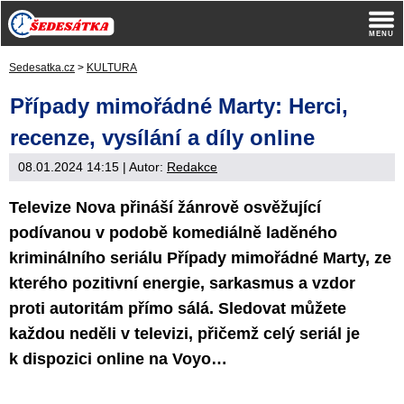
Sedesatka.cz
>
KULTURA
Případy mimořádné Marty: Herci,
recenze, vysílání a díly online
08.01.2024 14:15
| Autor:
Redakce
Televize Nova přináší žánrově osvěžující
podívanou v podobě komediálně laděného
kriminálního seriálu Případy mimořádné Marty, ze
kterého pozitivní energie, sarkasmus a vzdor
proti autoritám přímo sálá. Sledovat můžete
každou neděli v televizi, přičemž celý seriál je
k dispozici online na Voyo…