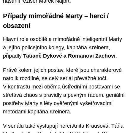
nastínil režisér Marek Najbrt.
Případy mimořádné Marty – herci /
obsazení
Hlavní role osobité a mimořádně inteligentní Marty
a jejího policejního kolegy, kapitána Kreinera,
připadly
Tatianě Dykové a Romanovi Zachovi
.
Právě kolem jejich postav, které jsou charakterově
natolik rozdílné, se celý seriál převážně točí.
V kontrastu mezi oběma ústředními postavami se
střetává chaos s pravidly a pevným řádem, geniální
postřehy Marty s léty ověřenými vyšetřovacími
metodami kapitána Kreinera.
V seriálu také vystupují herci Anita Krausová, Táňa