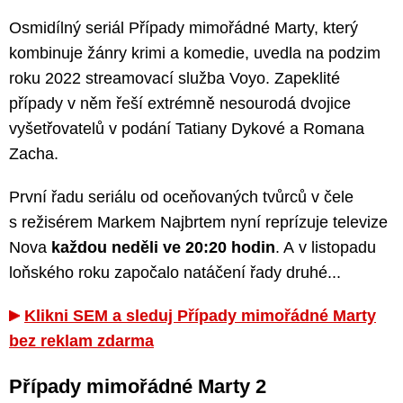
Osmidílný seriál Případy mimořádné Marty, který
kombinuje žánry krimi a komedie, uvedla na podzim
roku 2022 streamovací služba Voyo. Zapeklité
případy v něm řeší extrémně nesourodá dvojice
vyšetřovatelů v podání Tatiany Dykové a Romana
Zacha.
První řadu seriálu od oceňovaných tvůrců v čele
s režisérem Markem Najbrtem nyní reprízuje televize
Nova
každou neděli ve 20:20 hodin
. A v listopadu
loňského roku započalo natáčení řady druhé...
Klikni SEM a sleduj Případy mimořádné Marty
bez reklam zdarma
Případy mimořádné Marty 2