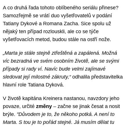
A co druhá řada tohoto oblíbeného seriálu přinese?
Samozřejmě se vrátí duo vyšetřovatelů v podání
Tatiany Dykové a Romana Zacha. Sice spolu už
nějaký ten případ rozlouskli, ale co se týče
vyšetřovacích metod, budou stále na ostří nože.
„Marta je stále stejně ztřeštěná a zapálená. Možná
víc bezradná ve svém osobním životě, ale se svými
případy si rady ví. Navíc bude velmi zajímavé
sledovat její milostné zákruty,“
odhalila představitelka
hlavní role Tatiana Dyková.
V životě kapitána Kreinera nastanou, navzdory jeho
povaze, určité
změny
–⁠ začne se jinak česat a nosit
brýle.
"Důvodem je to, že někoho potká. A není to
Marta. S tou je to pořád stejné. Já musím dělat tu