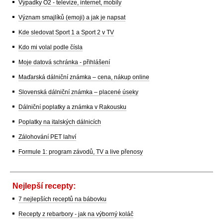
Výpadky O2 - televize, internet, mobily
Význam smajlíků (emoji) a jak je napsat
Kde sledovat Sport 1 a Sport 2 v TV
Kdo mi volal podle čísla
Moje datová schránka - přihlášení
Maďarská dálniční známka – cena, nákup online
Slovenská dálniční známka – placené úseky
Dálniční poplatky a známka v Rakousku
Poplatky na italských dálnicích
Zálohování PET lahví
Formule 1: program závodů, TV a live přenosy
Nejlepší recepty:
7 nejlepších receptů na bábovku
Recepty z rebarbory - jak na výborný koláč