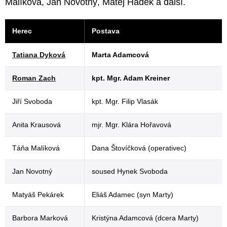
Malíková, Jan Novotný, Matěj Hádek a další.
Herec
Postava
Tatiana Dyková
Marta Adamcová
Roman Zach
kpt. Mgr. Adam Kreiner
Jiří Svoboda
kpt. Mgr. Filip Vlasák
Anita Krausová
mjr. Mgr. Klára Hořavová
Táňa Malíková
Dana Štovíčková (operativec)
Jan Novotný
soused Hynek Svoboda
Matyáš Pekárek
Eliáš Adamec (syn Marty)
Barbora Marková
Kristýna Adamcová (dcera Marty)