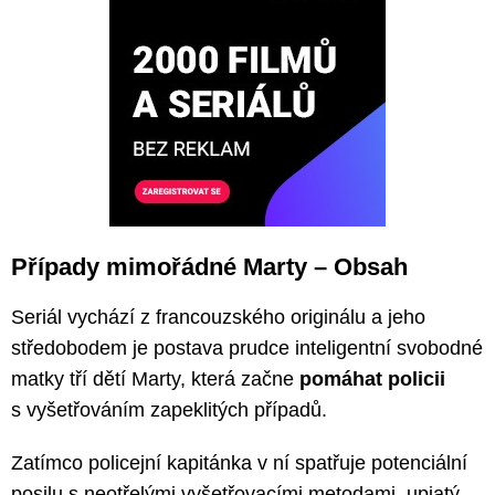
Případy mimořádné Marty – Obsah
Seriál vychází z francouzského originálu a jeho
středobodem je postava prudce inteligentní svobodné
matky tří dětí Marty, která začne
pomáhat policii
s vyšetřováním zapeklitých případů.
Zatímco policejní kapitánka v ní spatřuje potenciální
posilu s neotřelými vyšetřovacími metodami, upjatý