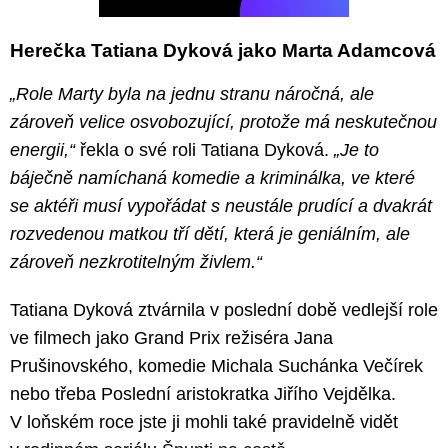
Herečka Tatiana Dyková jako Marta Adamcová
„Role Marty byla na jednu stranu náročná, ale
zároveň velice osvobozující, protože má neskutečnou
energii,“
řekla o své roli Tatiana Dyková.
„Je to
báječně namíchaná komedie a kriminálka, ve které
se aktéři musí vypořádat s neustále prudící a dvakrát
rozvedenou matkou tří dětí, která je geniálním, ale
zároveň nezkrotitelným živlem.“
Tatiana Dyková ztvárnila v poslední době vedlejší role
ve filmech jako Grand Prix režiséra Jana
Prušinovského, komedie Michala Suchánka Večírek
nebo třeba Poslední aristokratka Jiřího Vejdělka.
V loňském roce jste ji mohli také pravidelně vidět