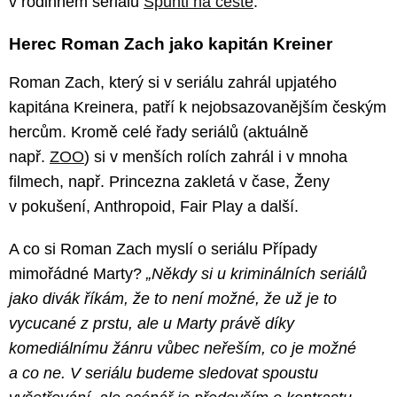
v rodinném seriálu
Špunti na cestě
.
Herec Roman Zach jako kapitán Kreiner
Roman Zach, který si v seriálu zahrál upjatého
kapitána Kreinera, patří k nejobsazovanějším českým
hercům. Kromě celé řady seriálů (aktuálně
např.
ZOO
) si v menších rolích zahrál i v mnoha
filmech, např. Princezna zakletá v čase, Ženy
v pokušení, Anthropoid, Fair Play a další.
A co si Roman Zach myslí o seriálu Případy
mimořádné Marty?
„Někdy si u kriminálních seriálů
jako divák říkám, že to není možné, že už je to
vycucané z prstu, ale u Marty právě díky
komediálnímu žánru vůbec neřeším, co je možné
a co ne. V seriálu budeme sledovat spoustu