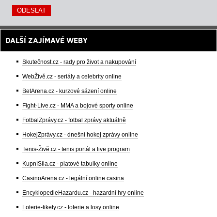
DALŠÍ ZAJÍMAVÉ WEBY
Skutečnost.cz - rady pro život a nakupování
WebŽivě.cz - seriály a celebrity online
BetArena.cz - kurzové sázení online
Fight-Live.cz - MMA a bojové sporty online
FotbalZprávy.cz - fotbal zprávy aktuálně
HokejZprávy.cz - dnešní hokej zprávy online
Tenis-Živě.cz - tenis portál a live program
KupníSíla.cz - platové tabulky online
CasinoArena.cz - legální online casina
EncyklopedieHazardu.cz - hazardní hry online
Loterie-tikety.cz - loterie a losy online