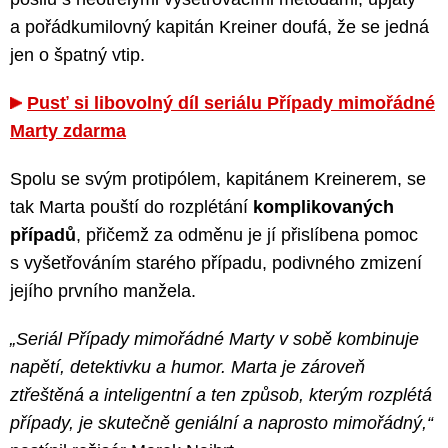
a pořádkumilovný kapitán Kreiner doufá, že se jedná
jen o špatný vtip.
Pusť si libovolný díl seriálu Případy mimořádné
Marty zdarma
Spolu se svým protipólem, kapitánem Kreinerem, se
tak Marta pouští do rozplétání
komplikovaných
případů
, přičemž za odměnu je jí přislíbena pomoc
s vyšetřováním starého případu, podivného zmizení
jejího prvního manžela.
„Seriál Případy mimořádné Marty v sobě kombinuje
napětí, detektivku a humor. Marta je zároveň
ztřeštěná a inteligentní a ten způsob, kterým rozplétá
případy, je skutečně geniální a naprosto mimořádný,“