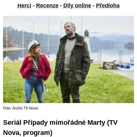
Herci
-
Recenze
-
Díly online
-
Předloha
Foto: Archiv TV Nova
Seriál Případy mimořádné Marty (TV
Nova, program)