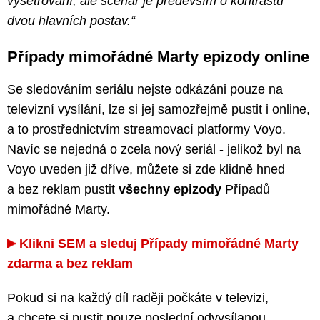
vyšetřování, ale scénář je především o kontrastu
dvou hlavních postav.“
Případy mimořádné Marty epizody online
Se sledováním seriálu nejste odkázáni pouze na
televizní vysílání, lze si jej samozřejmě pustit i online,
a to prostřednictvím streamovací platformy Voyo.
Navíc se nejedná o zcela nový seriál - jelikož byl na
Voyo uveden již dříve, můžete si zde klidně hned
a bez reklam pustit
všechny epizody
Případů
mimořádné Marty.
Klikni SEM a sleduj Případy mimořádné Marty
zdarma a bez reklam
Pokud si na každý díl raději počkáte v televizi,
a chcete si pustit pouze poslední odvysílanou