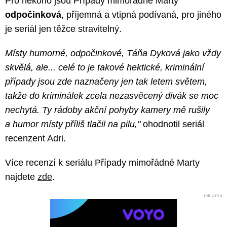
Pro někoho jsou Případy mimořádné Marty
odpočinková
, příjemná a vtipná podívaná, pro jiného
je seriál jen těžce stravitelný.
Místy humorné, odpočinkové, Táňa Dyková jako vždy
skvělá, ale... celé to je takové hektické, kriminální
případy jsou zde naznačeny jen tak letem světem,
takže do kriminálek zcela nezasvěcený divák se moc
nechytá. Ty rádoby akční pohyby kamery mě rušily
a humor místy příliš tlačil na pilu,"
ohodnotil seriál
recenzent Adri.
Více recenzí k seriálu Případy mimořádné Marty
najdete
zde
.