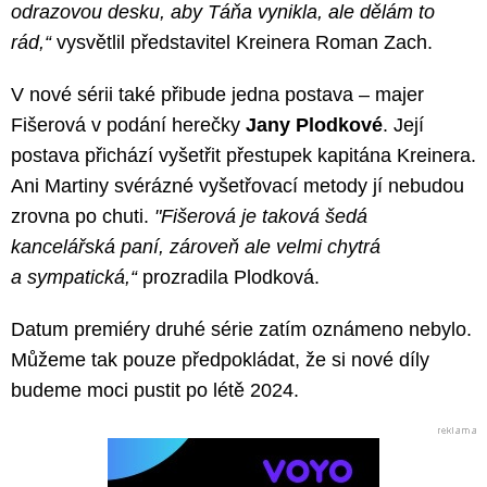
odrazovou desku, aby Táňa vynikla, ale dělám to
rád,“
vysvětlil představitel Kreinera Roman Zach.
V nové sérii také přibude jedna postava –⁠ majer
Fišerová v podání herečky
Jany Plodkové
. Její
postava přichází vyšetřit přestupek kapitána Kreinera.
Ani Martiny svérázné vyšetřovací metody jí nebudou
zrovna po chuti.
"Fišerová je taková šedá
kancelářská paní, zároveň ale velmi chytrá
a sympatická,“
prozradila Plodková.
Datum premiéry druhé série zatím oznámeno nebylo.
Můžeme tak pouze předpokládat, že si nové díly
budeme moci pustit po létě 2024.