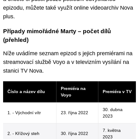
epizodu, můžete také využít online videoarchiv Nova
plus.
Případy mimořádné Marty –⁠ počet dílů
(přehled)
Níže uvádíme seznam epizod s jejich premiérami na
streamovací službě Voyo a v televizním vysílání na
stanici TV Nova.
Premiéra na
Číslo a název dílu
Premiéra v TV
Voyo
30. dubna
1. - Východní vítr
23. října 2022
2023
7. května
2. - Křížový steh
30. října 2022
2023