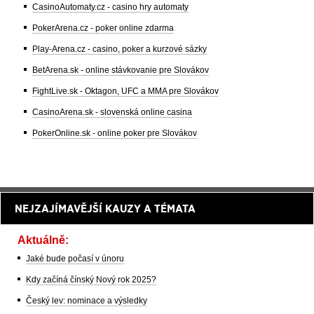
CasinoAutomaty.cz - casino hry automaty
PokerArena.cz - poker online zdarma
Play-Arena.cz - casino, poker a kurzové sázky
BetArena.sk - online stávkovanie pre Slovákov
FightLive.sk - Oktagon, UFC a MMA pre Slovákov
CasinoArena.sk - slovenská online casina
PokerOnline.sk - online poker pre Slovákov
NEJZAJÍMAVĚJŠÍ KAUZY A TÉMATA
Aktuálně:
Jaké bude počasí v únoru
Kdy začíná čínský Nový rok 2025?
Český lev: nominace a výsledky