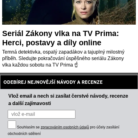
Seriál Zákony vlka na TV Prima:
Herci, postavy a díly online
Temná detektivka, ospalý zapadákov a tajuplný milostný
příběh. Sledujte pokračování úspěšného seriálu Zákony
vlka každou sobotu na TV Prima ☝
ODEBÍREJ NEJNOVĚJŠÍ NÁVODY A RECENZE
Vlož email a nech si zasílat čerstvé návody, recenze
a další zajímavosti
Souhlasím se
zpracováním osobních údajů
pro účely zasílání
obchodních sdělení