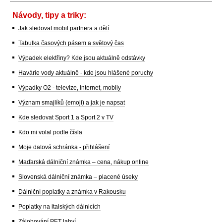
Návody, tipy a triky:
Jak sledovat mobil partnera a dětí
Tabulka časových pásem a světový čas
Výpadek elektřiny? Kde jsou aktuálně odstávky
Havárie vody aktuálně - kde jsou hlášené poruchy
Výpadky O2 - televize, internet, mobily
Význam smajlíků (emoji) a jak je napsat
Kde sledovat Sport 1 a Sport 2 v TV
Kdo mi volal podle čísla
Moje datová schránka - přihlášení
Maďarská dálniční známka – cena, nákup online
Slovenská dálniční známka – placené úseky
Dálniční poplatky a známka v Rakousku
Poplatky na italských dálnicích
Zálohování PET lahví