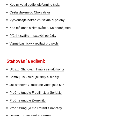
Kdo mi volal podle telefonního čísla
Cesta vlakem do Chorvatska
Vyzkoušejte netradiční sexuální polohy
Kdo má dnes a zítra svátek? Kalendář jmen
Přání k svátku – textové i obrázky
Vtipné básničky k recitaci pro školy
Stahování a sdílení:
Uloz.to: Stahování filmů a seriálů končí
Bombuj TV - sledujte filmy a seriály
Jak stahovat z YouTube videa jako MP3
Proč nefunguje Freefilm.to a Serial.to
Proč nefunguje Zkouknito
Proč nefunguje CZ Trorent a náhrady
Datoid CZ - stahování zdarma