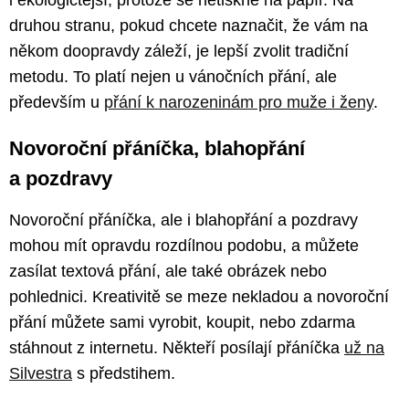
i ekologičtější, protože se netiskne na papír. Na
druhou stranu, pokud chcete naznačit, že vám na
někom doopravdy záleží, je lepší zvolit tradiční
metodu. To platí nejen u vánočních přání, ale
především u
přání k narozeninám pro muže i ženy
.
Novoroční přáníčka, blahopřání
a pozdravy
Novoroční přáníčka, ale i blahopřání a pozdravy
mohou mít opravdu rozdílnou podobu, a můžete
zasílat textová přání, ale také obrázek nebo
pohlednici. Kreativitě se meze nekladou a novoroční
přání můžete sami vyrobit, koupit, nebo zdarma
stáhnout z internetu. Někteří posílají přáníčka
už na
Silvestra
s předstihem.