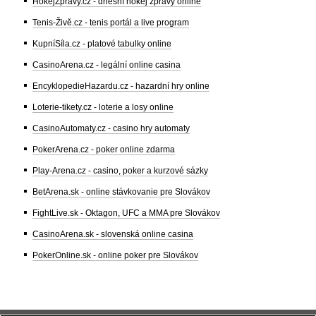
HokejZprávy.cz - dnešní hokej zprávy online
Tenis-Živě.cz - tenis portál a live program
KupníSíla.cz - platové tabulky online
CasinoArena.cz - legální online casina
EncyklopedieHazardu.cz - hazardní hry online
Loterie-tikety.cz - loterie a losy online
CasinoAutomaty.cz - casino hry automaty
PokerArena.cz - poker online zdarma
Play-Arena.cz - casino, poker a kurzové sázky
BetArena.sk - online stávkovanie pre Slovákov
FightLive.sk - Oktagon, UFC a MMA pre Slovákov
CasinoArena.sk - slovenská online casina
PokerOnline.sk - online poker pre Slovákov