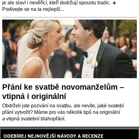
je ale slaví i nevěřící, kteří dodržují spoustu tradic. ☀️
Podívejte se na ta nejlepší...
Přání ke svatbě novomanželům –
vtipná i originální
Obdrželi jste pozvání na svatbu, ale nevíte, jaké svatebí
přání vytvořit? Máme pro vás několik tipů na originální
a vtipná svatební blahopřání.
ODEBÍREJ NEJNOVĚJŠÍ NÁVODY A RECENZE