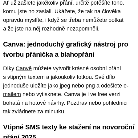
Ať už zašlete jakékoliv přání, určitě potěšíte toho,
komu jste ho zaslali. Ukážete, že tak na člověka
opravdu myslíte, i když se třeba nemůžete potkat
a že jste na něj rozhodně nezapomněli.
Canva: jednoduchý grafický nástroj pro
tvorbu přáníčka a blahopřání
Díky
Canvě
můžete vytvořit krásné osobní přání
s vtipným textem a jakoukoliv fotkou. Své dílo
jednoduše uložíte jako jpeg nebo png a odešlete
e-
mailem
nebo vytisknete. Canva je i ve free verzi
bohatá na hotové návrhy. Pozdrav nebo pohlednici
tak zvládnete za minutku.
Vtipné SMS texty ke stažení na novoroční
přání 2025