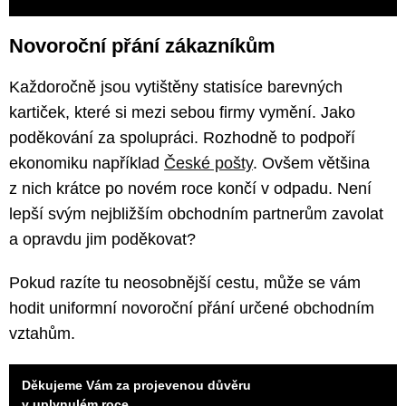
Novoroční přání zákazníkům
Každoročně jsou vytištěny statisíce barevných
kartiček, které si mezi sebou firmy vymění. Jako
poděkování za spolupráci. Rozhodně to podpoří
ekonomiku například
České pošty
. Ovšem většina
z nich krátce po novém roce končí v odpadu. Není
lepší svým nejbližším obchodním partnerům zavolat
a opravdu jim poděkovat?
Pokud razíte tu neosobnější cestu, může se vám
hodit uniformní novoroční přání určené obchodním
vztahům.
Děkujeme Vám za projevenou důvěru
v uplynulém roce