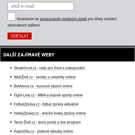
Souhlasím se
zpracováním osobních údajů
pro účely zasílání
obchodních sdělení
DALŠÍ ZAJÍMAVÉ WEBY
Skutečnost.cz - rady pro život a nakupování
WebŽivě.cz - seriály a celebrity online
BetArena.cz - kurzové sázení online
Fight-Live.cz - MMA a bojové sporty online
FotbalZprávy.cz - fotbal zprávy aktuálně
HokejZprávy.cz - dnešní hokej zprávy online
Tenis-Živě.cz - tenis portál a live program
KupníSíla.cz - platové tabulky online