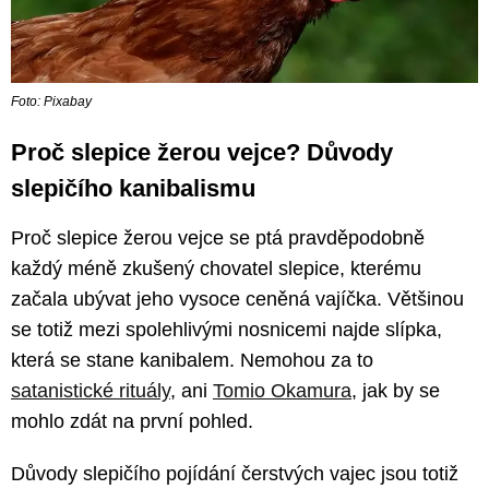
Foto: Pixabay
Proč slepice žerou vejce? Důvody
slepičího kanibalismu
Proč slepice žerou vejce se ptá pravděpodobně
každý méně zkušený chovatel slepice, kterému
začala ubývat jeho vysoce ceněná vajíčka. Většinou
se totiž mezi spolehlivými nosnicemi najde slípka,
která se stane kanibalem. Nemohou za to
satanistické rituály
, ani
Tomio Okamura
, jak by se
mohlo zdát na první pohled.
Důvody slepičího pojídání čerstvých vajec jsou totiž