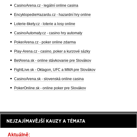
CasinoArena.cz - legální online casina
EncyklopedieHazardu.cz - hazardní hry online
Loterie-tikety.cz - loterie a losy online
CasinoAutomaty.cz - casino hry automaty
PokerArena.cz - poker online zdarma
Play-Arena.cz - casino, poker a kurzové sázky
BetArena.sk - online stávkovanie pre Slovákov
FightLive.sk - Oktagon, UFC a MMA pre Slovákov
CasinoArena.sk - slovenská online casina
PokerOnline.sk - online poker pre Slovákov
NEJZAJÍMAVĚJŠÍ KAUZY A TÉMATA
Aktuálně: