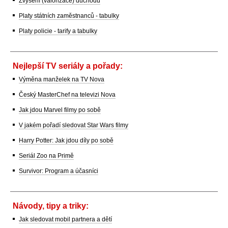
Zvýšení (valorizace) důchodů
Platy státních zaměstnanců - tabulky
Platy policie - tarify a tabulky
Nejlepší TV seriály a pořady:
Výměna manželek na TV Nova
Český MasterChef na televizi Nova
Jak jdou Marvel filmy po sobě
V jakém pořadí sledovat Star Wars filmy
Harry Potter: Jak jdou díly po sobě
Seriál Zoo na Primě
Survivor: Program a účasníci
Návody, tipy a triky:
Jak sledovat mobil partnera a dětí