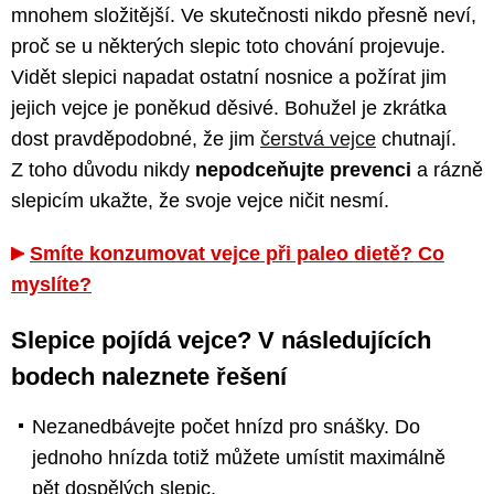
mnohem složitější. Ve skutečnosti nikdo přesně neví,
proč se u některých slepic toto chování projevuje.
Vidět slepici napadat ostatní nosnice a požírat jim
jejich vejce je poněkud děsivé. Bohužel je zkrátka
dost pravděpodobné, že jim
čerstvá vejce
chutnají.
Z toho důvodu nikdy
nepodceňujte prevenci
a rázně
slepicím ukažte, že svoje vejce ničit nesmí.
Smíte konzumovat vejce při paleo dietě? Co
myslíte?
Slepice pojídá vejce? V následujících
bodech naleznete řešení
Nezanedbávejte počet hnízd pro snášky. Do
jednoho hnízda totiž můžete umístit maximálně
pět dospělých slepic.