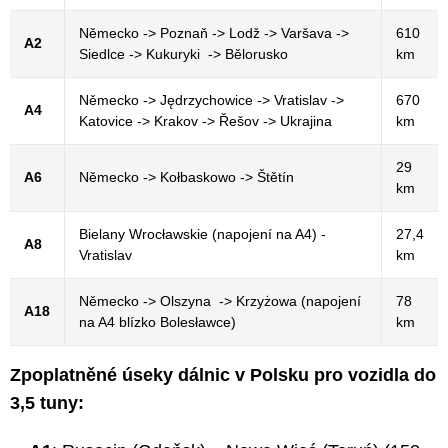
Německo -> Poznaň -> Lodž -> Varšava ->
610
A2
Siedlce -> Kukuryki -> Bělorusko
km
Německo -> Jędrzychowice -> Vratislav ->
670
A4
Katovice -> Krakov -> Řešov -> Ukrajina
km
29
A6
Německo -> Kołbaskowo -> Štětín
km
Bielany Wrocławskie (napojení na A4) -
27,4
A8
Vratislav
km
Německo -> Olszyna -> Krzyżowa (napojení
78
A18
na A4 blízko Bolesławce)
km
Zpoplatněné úseky dálnic v Polsku pro vozidla do
3,5 tuny: