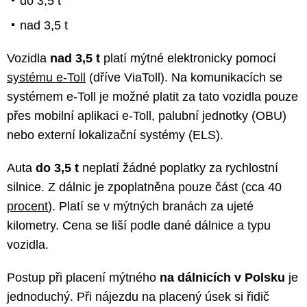
do 3,5 t
nad 3,5 t
Vozidla
nad 3,5 t
platí mýtné elektronicky pomocí
systému e-Toll
(dříve ViaToll). Na komunikacích se
systémem e-Toll je možné platit za tato vozidla pouze
přes mobilní aplikaci e-Toll, palubní jednotky (OBU)
nebo externí lokalizační systémy (ELS).
Auta
do 3,5 t
neplatí žádné poplatky za rychlostní
silnice. Z dálnic je zpoplatněna pouze část (cca 40
procent
). Platí se v mýtných branách za ujeté
kilometry. Cena se liší podle dané dálnice a typu
vozidla.
Postup při placení mýtného
na dálnicích v Polsku
je
jednoduchý. Při nájezdu na placený úsek si řidič