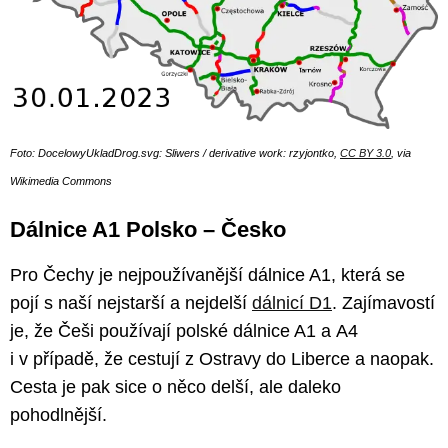
Foto: DocelowyUkladDrog.svg: Sliwers / derivative work: rzyjontko,
CC BY 3.0
, via
Wikimedia Commons
Dálnice A1 Polsko –⁠ Česko
Pro Čechy je nejpoužívanější dálnice A1, která se
pojí s naší nejstarší a nejdelší
dálnicí D1
. Zajímavostí
je, že Češi používají polské dálnice A1 a A4
i v případě, že cestují z Ostravy do Liberce a naopak.
Cesta je pak sice o něco delší, ale daleko
pohodlnější.