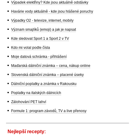
Výpadek elektřiny? Kde jsou aktuálně odstávky
Havárie vody aktuálně - kde jsou hlášené poruchy
Výpadky O2 - televize, internet, mobily
Význam smajlíků (emoji) a jak je napsat
Kde sledovat Sport 1 a Sport 2 v TV
Kdo mi volal podle čísla
Moje datová schránka - přihlášení
Maďarská dálniční známka – cena, nákup online
Slovenská dálniční známka – placené úseky
Dálniční poplatky a známka v Rakousku
Poplatky na italských dálnicích
Zálohování PET lahví
Formule 1: program závodů, TV a live přenosy
Nejlepší recepty: