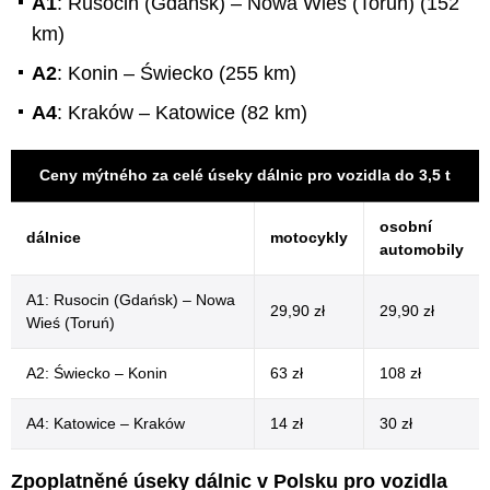
A1
: Rusocin (Gdaňsk) –⁠ Nowa Wieś (Toruń) (152
km)
A2
: Konin –⁠ Świecko (255 km)
A4
: Kraków –⁠ Katowice (82 km)
Ceny mýtného za celé úseky dálnic pro vozidla do 3,5 t
osobní
dálnice
motocykly
automobily
A1: Rusocin (Gdańsk) – Nowa
29,90 zł
29,90 zł
Wieś (Toruń)
A2: Świecko – Konin
63 zł
108 zł
A4: Katowice – Kraków
14 zł
30 zł
Zpoplatněné úseky dálnic v Polsku pro vozidla