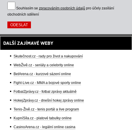
Souhlasím se
zpracováním osobních údajů
pro účely zasílání
obchodních sdělení
DALŠÍ ZAJÍMAVÉ WEBY
Skutečnost.cz - rady pro život a nakupování
WebŽivě.cz - seriály a celebrity online
BetArena.cz - kurzové sázení online
Fight-Live.cz - MMA a bojové sporty online
FotbalZprávy.cz - fotbal zprávy aktuálně
HokejZprávy.cz - dnešní hokej zprávy online
Tenis-Živě.cz - tenis portál a live program
KupníSíla.cz - platové tabulky online
CasinoArena.cz - legální online casina