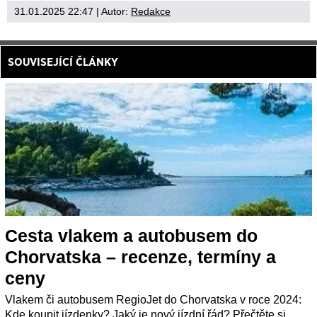
31.01.2025 22:47
| Autor:
Redakce
SOUVISEJÍCÍ ČLÁNKY
Cesta vlakem a autobusem do
Chorvatska – recenze, termíny a
ceny
Vlakem či autobusem RegioJet do Chorvatska v roce 2024:
Kde koupit jízdenky? Jaký je nový jízdní řád? Přečtěte si