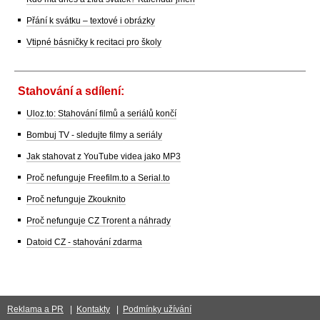
Přání k svátku – textové i obrázky
Vtipné básničky k recitaci pro školy
Stahování a sdílení:
Uloz.to: Stahování filmů a seriálů končí
Bombuj TV - sledujte filmy a seriály
Jak stahovat z YouTube videa jako MP3
Proč nefunguje Freefilm.to a Serial.to
Proč nefunguje Zkouknito
Proč nefunguje CZ Trorent a náhrady
Datoid CZ - stahování zdarma
Reklama a PR
|
Kontakty
|
Podmínky užívání