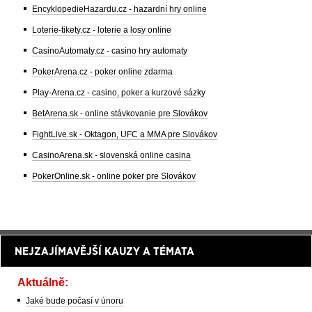
EncyklopedieHazardu.cz - hazardní hry online
Loterie-tikety.cz - loterie a losy online
CasinoAutomaty.cz - casino hry automaty
PokerArena.cz - poker online zdarma
Play-Arena.cz - casino, poker a kurzové sázky
BetArena.sk - online stávkovanie pre Slovákov
FightLive.sk - Oktagon, UFC a MMA pre Slovákov
CasinoArena.sk - slovenská online casina
PokerOnline.sk - online poker pre Slovákov
NEJZAJÍMAVĚJŠÍ KAUZY A TÉMATA
Aktuálně:
Jaké bude počasí v únoru