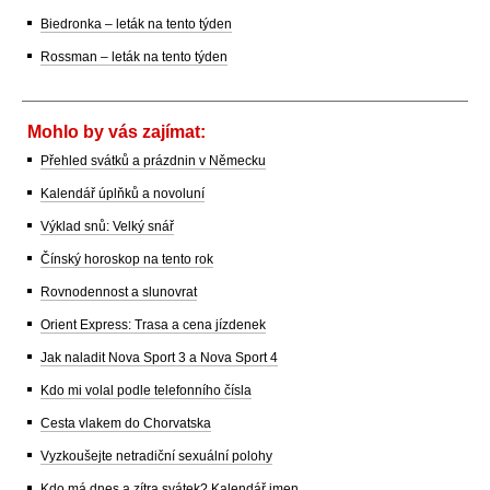
Biedronka – leták na tento týden
Rossman – leták na tento týden
Mohlo by vás zajímat:
Přehled svátků a prázdnin v Německu
Kalendář úplňků a novoluní
Výklad snů: Velký snář
Čínský horoskop na tento rok
Rovnodennost a slunovrat
Orient Express: Trasa a cena jízdenek
Jak naladit Nova Sport 3 a Nova Sport 4
Kdo mi volal podle telefonního čísla
Cesta vlakem do Chorvatska
Vyzkoušejte netradiční sexuální polohy
Kdo má dnes a zítra svátek? Kalendář jmen