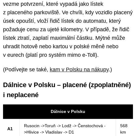
vezme potvrzení, které vypadá jako lístek
z placeného parkoviště. Ve chvíli, kdy vozidlo placený
úsek opouští, vloží řidič lístek do automatu, který
požaduje cenu za ujeté kilometry. V případě, že řidič
lístek ztratí, zaplatí maximální částku. Mýtné může
uhradit hotově nebo kartou v polské měně nebo
v eurech (platí pro systém mimo e-Toll).
(Podívejte se také,
kam v Polsku na nákupy
.)
Dálnice v Polsku –⁠ placené (zpoplatněné)
i neplacené
Dálnice v Polsku
Rusocin ->Toruň -> Lodž -> Čenstochová -
568
A1
>Hlivice -> Vladislav -> D1
km