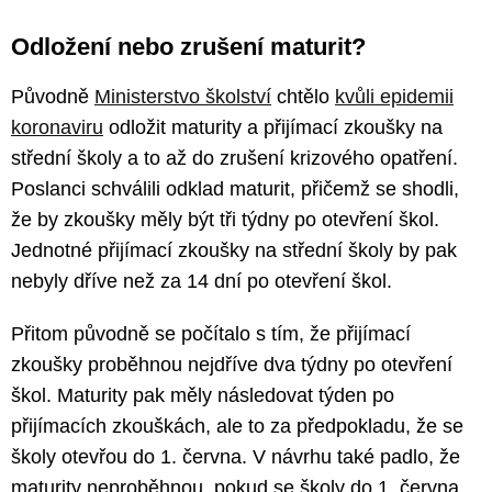
Odložení nebo zrušení maturit?
Původně
Ministerstvo školství
chtělo
kvůli epidemii
koronaviru
odložit maturity a přijímací zkoušky na
střední školy a to až do zrušení krizového opatření.
Poslanci schválili odklad maturit, přičemž se shodli,
že by zkoušky měly být tři týdny po otevření škol.
Jednotné přijímací zkoušky na střední školy by pak
nebyly dříve než za 14 dní po otevření škol.
Přitom původně se počítalo s tím, že přijímací
zkoušky proběhnou nejdříve dva týdny po otevření
škol. Maturity pak měly následovat týden po
přijímacích zkouškách, ale to za předpokladu, že se
školy otevřou do 1. června. V návrhu také padlo, že
maturity neproběhnou, pokud se školy do 1. června