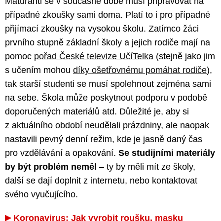
Maturanti se v současné době musí připravovat na
případné zkoušky sami doma. Platí to i pro případné
přijímací zkoušky na vysokou školu. Zatímco žáci
prvního stupně základní školy a jejich rodiče mají na
pomoc
pořad České televize UčíTelka
(stejně jako jim
s učením mohou
díky ošetřovnému pomáhat rodiče
),
tak starší studenti se musí spolehnout zejména sami
na sebe. Škola může poskytnout podporu v podobě
doporučených materiálů atd. Důležité je, aby si
z aktuálního období neudělali prázdniny, ale naopak
nastavili pevný denní režim, kde je jasně daný čas
pro vzdělávání a opakování.
Se studijními materiály
by být problém neměl
– ty by měli mít ze školy,
další se dají doplnit z internetu, nebo kontaktovat
svého vyučujícího.
Koronavirus: Jak vyrobit roušku, masku