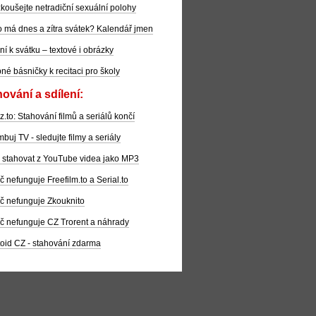
koušejte netradiční sexuální polohy
 má dnes a zítra svátek? Kalendář jmen
ní k svátku – textové i obrázky
pné básničky k recitaci pro školy
ování a sdílení:
z.to: Stahování filmů a seriálů končí
buj TV - sledujte filmy a seriály
 stahovat z YouTube videa jako MP3
č nefunguje Freefilm.to a Serial.to
č nefunguje Zkouknito
č nefunguje CZ Trorent a náhrady
oid CZ - stahování zdarma