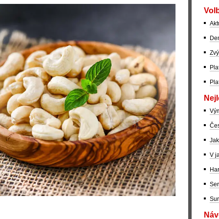
Volb
Akt
Dem
Zvý
Pla
Pla
Nejl
Vý
Čes
Jak
V j
Har
Ser
Sur
Návo