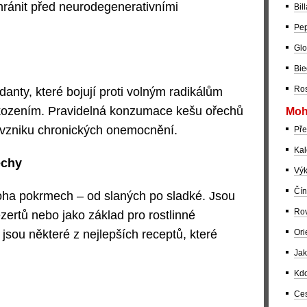
hránit před neurodegenerativními
Bil
Pep
Glo
Bie
Ros
anty, které bojují proti volným radikálům
škozením. Pravidelná konzumace kešu ořechů
Moh
 vzniku chronických onemocnění.
Pře
Kal
echy
Výk
Čín
oha pokrmech – od slaných po sladké. Jsou
Rov
zertů nebo jako základ pro rostlinné
Ori
 jsou některé z nejlepších receptů, které
Jak
Kdo
Ces