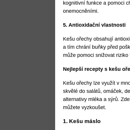
kognitivní funkce a pomoci c
onemocněními.
5. Antioxidační vlastnosti
Kešu ořechy obsahují antioxid
a tím chrání buňky před po
může pomoci snižovat riziko
Nejlepší recepty s kešu oř
Kešu ořechy lze využít v mn
skvělé do salátů, omáček, de
alternativy mléka a sýrů. Zde
můžete vyzkoušet.
1. Kešu máslo