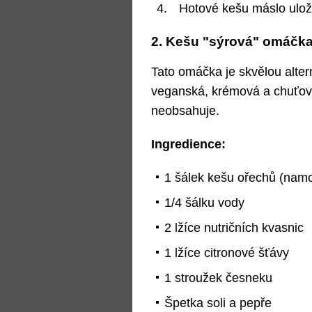
Hotové kešu máslo uložt
2. Kešu "sýrová" omáčka
Tato omáčka je skvělou alter
veganská, krémová a chuťově
neobsahuje.
Ingredience:
1 šálek kešu ořechů (nam
1/4 šálku vody
2 lžíce nutričních kvasnic
1 lžíce citronové šťávy
1 stroužek česneku
Špetka soli a pepře