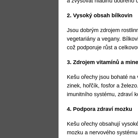
a zvyšovat hladinu dobrého c
2. Vysoký obsah bílkovin
Jsou dobrým zdrojem rostlin
vegetariány a vegany. Bílkovi
což podporuje růst a celkovou 
3. Zdrojem vitamínů a mine
Kešu ořechy jsou bohaté na vi
zinek, hořčík, fosfor a želez
imunitního systému, zdraví ko
4. Podpora zdraví mozku
Kešu ořechy obsahují vysoké 
mozku a nervového systému.