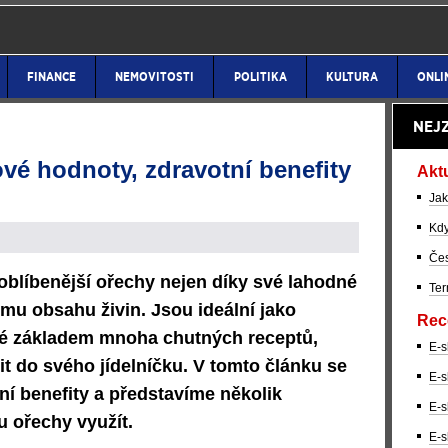
FINANCE
NEMOVITOSTI
POLITIKA
KULTURA
ONLI
NEJ
vé hodnoty, zdravotní benefity
Akt
Jak
Kdy
Čes
oblíbenější ořechy nejen díky své lahodné
Ter
ému obsahu živin. Jsou ideální jako
Rec
ké základem mnoha chutných receptů,
E-s
t do svého jídelníčku. V tomto článku se
E-s
ní benefity a představíme několik
E-s
u ořechy využít.
E-s