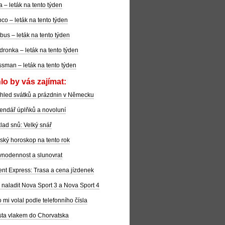
la – leták na tento týden
co – leták na tento týden
bus – leták na tento týden
dronka – leták na tento týden
sman – leták na tento týden
lo by vás zajímat:
hled svátků a prázdnin v Německu
endář úplňků a novoluní
lad snů: Velký snář
ský horoskop na tento rok
nodennost a slunovrat
ent Express: Trasa a cena jízdenek
 naladit Nova Sport 3 a Nova Sport 4
 mi volal podle telefonního čísla
ta vlakem do Chorvatska