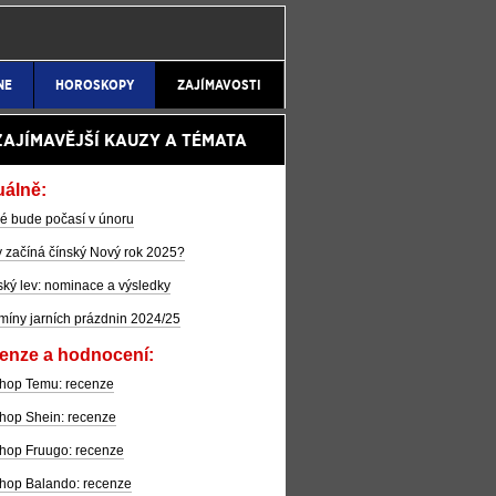
NE
HOROSKOPY
ZAJÍMAVOSTI
ZAJÍMAVĚJŠÍ KAUZY A TÉMATA
uálně:
é bude počasí v únoru
 začíná čínský Nový rok 2025?
ký lev: nominace a výsledky
míny jarních prázdnin 2024/25
enze a hodnocení:
hop Temu: recenze
hop Shein: recenze
hop Fruugo: recenze
hop Balando: recenze