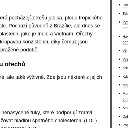
Jak
Tab
rá pocházejí z kešu jablka, plodu tropického
Výp
le. Pochází původně z Brazílie, ale dnes se
ods
oblastech, jako je Indie a Vietnam. Ořechy
Hav
 křupavou konzistenci, díky čemuž jsou
por
v pražené podobě.
Výp
Výz
šu ořechů
Kde
, ale také výživné. Zde jsou některé z jejich
Kdo
Moj
Maď
onl
Slo
 nenasycené tuky, které podporují zdraví
Dál
ižovat hladinu špatného cholesterolu (LDL)
Pop