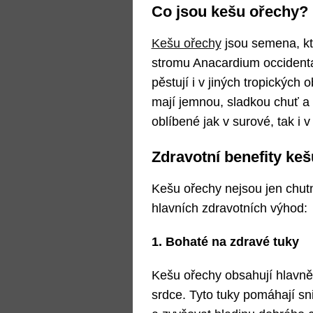
Co jsou kešu ořechy?
Kešu ořechy
jsou semena, kte
stromu Anacardium occidenta
pěstují i v jiných tropických 
mají jemnou, sladkou chuť a
oblíbené jak v surové, tak i 
Zdravotní benefity ke
Kešu ořechy nejsou jen chutné
hlavních zdravotních výhod:
1. Bohaté na zdravé tuky
Kešu ořechy obsahují hlavně
srdce. Tyto tuky pomáhají sn