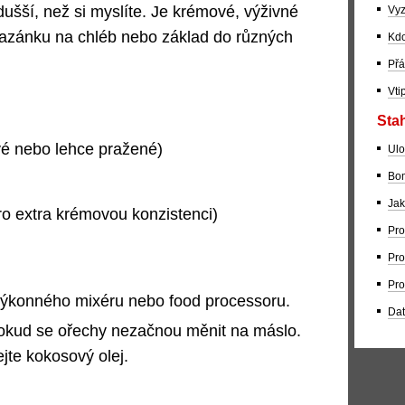
šší, než si myslíte. Je krémové, výživné
Vyz
mazánku na chléb nebo základ do různých
Kdo
Přá
Vti
Stah
vé nebo lehce pražené)
Ulo
Bom
Jak
ro extra krémovou konzistenci)
Pro
Pro
Pro
výkonného mixéru nebo food processoru.
Dat
dokud se ořechy nezačnou měnit na máslo.
jte kokosový olej.