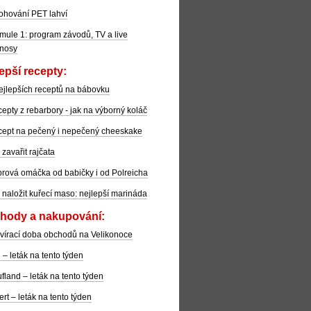
ohování PET lahví
mule 1: program závodů, TV a live
nosy
epší recepty:
ejlepších receptů na bábovku
epty z rebarbory - jak na výborný koláč
ept na pečený i nepečený cheeskake
 zavařit rajčata
rová omáčka od babičky i od Polreicha
 naložit kuřecí maso: nejlepší marináda
hody a nakupování:
vírací doba obchodů na Velikonoce
l – leták na tento týden
fland – leták na tento týden
ert – leták na tento týden