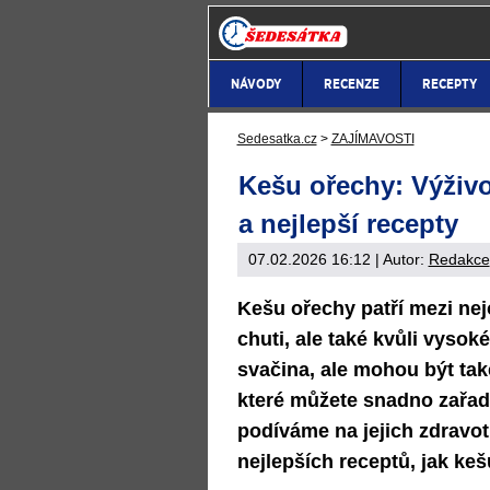
NÁVODY
RECENZE
RECEPTY
Sedesatka.cz
>
ZAJÍMAVOSTI
Kešu ořechy: Výživo
a nejlepší recepty
07.02.2026 16:12
| Autor:
Redakce
Kešu ořechy patří mezi nej
chuti, ale také kvůli vysok
svačina, ale mohou být ta
které můžete snadno zařadi
podíváme na jejich zdravot
nejlepších receptů, jak keš