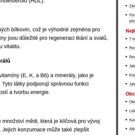
holesterolu (HDL).
Zál
For
pře
ných bílkovin, což je výhodné zejména pro
Nejl
ny jsou důležité pro regeneraci tkání a svalů,
7 n
vitalitu.
Rec
Rec
rálů
Jak
tamíny (E, K, a B6) a minerály, jako je
Kop
o. Tyto látky podporují správnou funkci
Jak
stí a tvorbu energie.
Obc
Ote
Lid
Kau
množství mědi, která je klíčová pro vývoj
 Jejich konzumace může také zlepšit
Alb