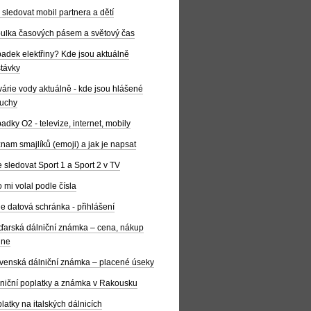
 sledovat mobil partnera a dětí
ulka časových pásem a světový čas
adek elektřiny? Kde jsou aktuálně
távky
árie vody aktuálně - kde jsou hlášené
uchy
adky O2 - televize, internet, mobily
nam smajlíků (emoji) a jak je napsat
 sledovat Sport 1 a Sport 2 v TV
 mi volal podle čísla
e datová schránka - přihlášení
arská dálniční známka – cena, nákup
ine
venská dálniční známka – placené úseky
niční poplatky a známka v Rakousku
latky na italských dálnicích