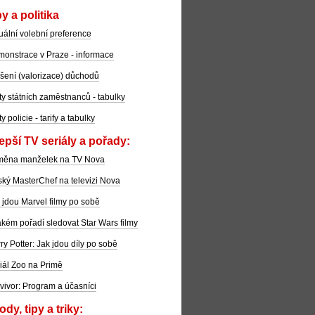
y a politika
uální volební preference
onstrace v Praze - informace
šení (valorizace) důchodů
ty státních zaměstnanců - tabulky
ty policie - tarify a tabulky
epší TV seriály a pořady:
měna manželek na TV Nova
ký MasterChef na televizi Nova
 jdou Marvel filmy po sobě
akém pořadí sledovat Star Wars filmy
ry Potter: Jak jdou díly po sobě
iál Zoo na Primě
vivor: Program a účasníci
dy, tipy a triky: