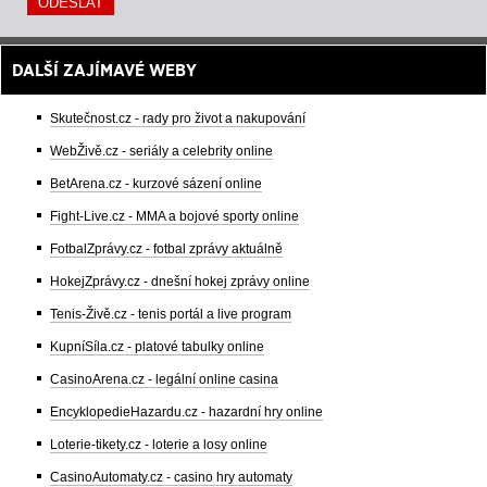
DALŠÍ ZAJÍMAVÉ WEBY
Skutečnost.cz - rady pro život a nakupování
WebŽivě.cz - seriály a celebrity online
BetArena.cz - kurzové sázení online
Fight-Live.cz - MMA a bojové sporty online
FotbalZprávy.cz - fotbal zprávy aktuálně
HokejZprávy.cz - dnešní hokej zprávy online
Tenis-Živě.cz - tenis portál a live program
KupníSíla.cz - platové tabulky online
CasinoArena.cz - legální online casina
EncyklopedieHazardu.cz - hazardní hry online
Loterie-tikety.cz - loterie a losy online
CasinoAutomaty.cz - casino hry automaty