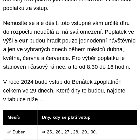
poplatku za vstup.
Nemusíte se ale děsit, toto vstupné vám určitě díru
do rozpočtu neudělá a má svá omezení. Poplatek ve
výši
5 eur
budou hradit pouze jednodenní návštěvníci
a jen ve vybraných dnech během měsíců dubna,
května, června a července. Pro výběr poplatku je
stanoven i časový rámec, a to od 8.30 do 16 hodin.
V roce 2024 bude vstup do Benátek zpoplatněn
celkem ve 29 dnech. Které dny to budou, najdete
v tabulce níže…
Měsíc
Dny, kdy se platí vstup
✅ Duben
⇒ 25., 26., 27., 28., 29., 30.