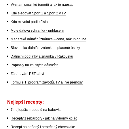
Význam smajlíků (emoji) a jak je napsat
Kde sledovat Sport 1 a Sport 2 v TV
Kdo mi volal podle čísla
Moje datová schránka - přihlášení
Maďarská dálniční známka – cena, nákup online
Slovenská dálniční známka – placené úseky
Dálniční poplatky a známka v Rakousku
Poplatky na italských dálnicích
Zálohování PET lahví
Formule 1: program závodů, TV a live přenosy
Nejlepší recepty:
7 nejlepších receptů na bábovku
Recepty z rebarbory - jak na výborný koláč
Recept na pečený i nepečený cheeskake