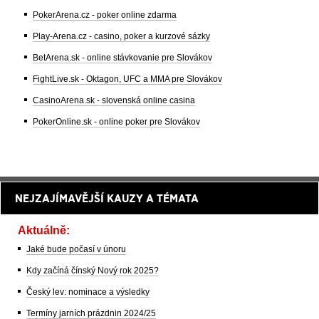
PokerArena.cz - poker online zdarma
Play-Arena.cz - casino, poker a kurzové sázky
BetArena.sk - online stávkovanie pre Slovákov
FightLive.sk - Oktagon, UFC a MMA pre Slovákov
CasinoArena.sk - slovenská online casina
PokerOnline.sk - online poker pre Slovákov
NEJZAJÍMAVĚJŠÍ KAUZY A TÉMATA
Aktuálně:
Jaké bude počasí v únoru
Kdy začíná čínský Nový rok 2025?
Český lev: nominace a výsledky
Termíny jarních prázdnin 2024/25