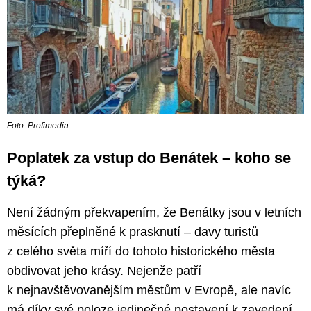
Foto: Profimedia
Poplatek za vstup do Benátek – koho se
týká?
Není žádným překvapením, že Benátky jsou v letních
měsících přeplněné k prasknutí – davy turistů
z celého světa míří do tohoto historického města
obdivovat jeho krásy. Nejenže patří
k nejnavštěvovanějším městům v Evropě, ale navíc
má díky své poloze jedinečné postavení k zavedení