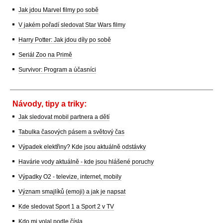
Jak jdou Marvel filmy po sobě
V jakém pořadí sledovat Star Wars filmy
Harry Potter: Jak jdou díly po sobě
Seriál Zoo na Primě
Survivor: Program a účasníci
Návody, tipy a triky:
Jak sledovat mobil partnera a dětí
Tabulka časových pásem a světový čas
Výpadek elektřiny? Kde jsou aktuálně odstávky
Havárie vody aktuálně - kde jsou hlášené poruchy
Výpadky O2 - televize, internet, mobily
Význam smajlíků (emoji) a jak je napsat
Kde sledovat Sport 1 a Sport 2 v TV
Kdo mi volal podle čísla