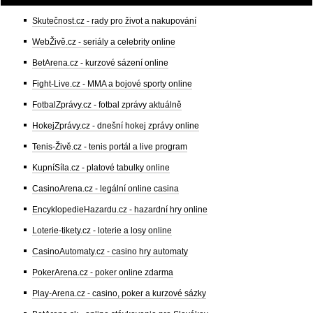
Skutečnost.cz - rady pro život a nakupování
WebŽivě.cz - seriály a celebrity online
BetArena.cz - kurzové sázení online
Fight-Live.cz - MMA a bojové sporty online
FotbalZprávy.cz - fotbal zprávy aktuálně
HokejZprávy.cz - dnešní hokej zprávy online
Tenis-Živě.cz - tenis portál a live program
KupníSíla.cz - platové tabulky online
CasinoArena.cz - legální online casina
EncyklopedieHazardu.cz - hazardní hry online
Loterie-tikety.cz - loterie a losy online
CasinoAutomaty.cz - casino hry automaty
PokerArena.cz - poker online zdarma
Play-Arena.cz - casino, poker a kurzové sázky