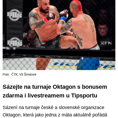
Foto: ČTK, Vít Šimánek
Sázejte na turnaje Oktagon s bonusem
zdarma i livestreamem u Tipsportu
Sázení na turnaje české a slovenské organizace
Oktagon, která jako jedna z mála aktuálně pořádá