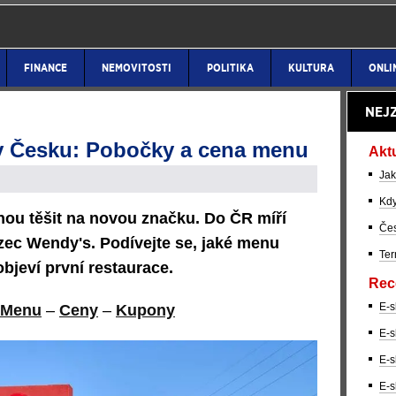
FINANCE
NEMOVITOSTI
POLITIKA
KULTURA
ONLI
NEJ
v Česku: Pobočky a cena menu
Akt
Jak
Kdy
hou těšit na novou značku. Do ČR míří
Čes
zec Wendy's. Podívejte se, jaké menu
Ter
 objeví první restaurace.
Rec
E-s
Menu
–
Ceny
–
Kupony
E-s
E-s
E-s