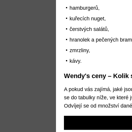
hamburgerů,
kuřecích nuget,
čerstvých salátů,
hranolek a pečených bram
zmrzliny,
kávy.
Wendy's ceny – Kolik 
A pokud vás zajímá, jaké jso
se do tabulky níže, ve které 
Odvíjejí se od množství dané