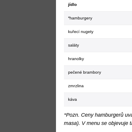
jídlo
*hamburgery
kuřecí nugety
saláty
hranolky
pečené brambory
zmrzlina
káva
*Pozn. Ceny hamburgerů uvád
masa). V menu se objevuje t