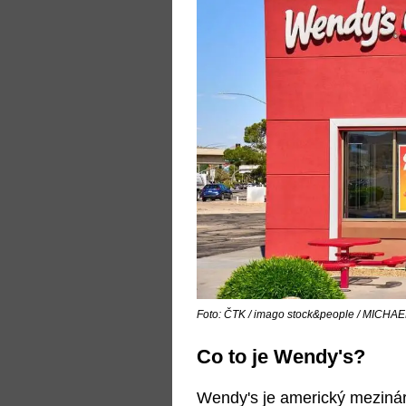
Foto: ČTK / imago stock&people / MICH
Co to je Wendy's?
Wendy's je americký mezinár