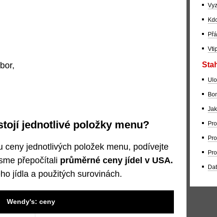
Vyz
Kdo
Přá
Vti
Stah
bor,
Ulo
Bom
Jak
stojí jednotlivé položky menu?
Pro
Pro
u ceny jednotlivých položek menu, podívejte
Pro
jsme přepočítali
průměrné ceny jídel v USA.
Dat
ho jídla a použitých surovinách.
Wendy's: ceny