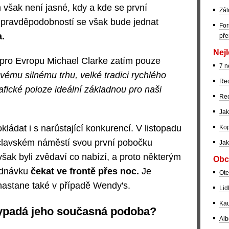
 však není jasné, kdy a kde se první
Zál
í pravděpodobností se však bude jednat
For
.
pře
Nejl
 pro Evropu Michael Clarke zatím pouze
7 n
vému silnému trhu, velké tradici rychlého
Rec
fické poloze ideální základnou pro naši
Rec
Jak
ládat i s narůstající konkurencí. V listopadu
Kop
clavském náměstí svou první pobočku
Jak
však byli zvědaví co nabízí, a proto některým
Obc
jednávku
čekat ve frontě přes noc.
Je
Ote
astane také v případě Wendy's.
Lid
Kau
vypadá jeho současná podoba?
Alb