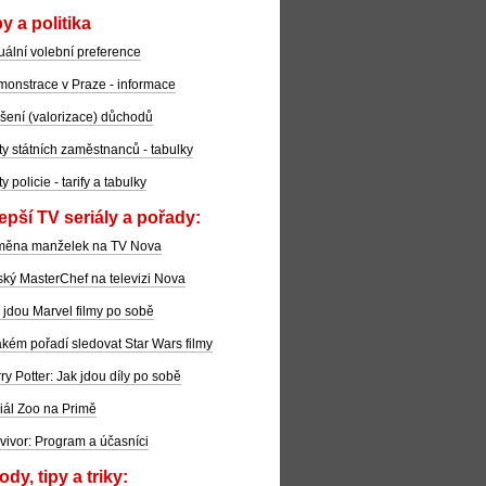
y a politika
uální volební preference
onstrace v Praze - informace
šení (valorizace) důchodů
ty státních zaměstnanců - tabulky
ty policie - tarify a tabulky
epší TV seriály a pořady:
měna manželek na TV Nova
ký MasterChef na televizi Nova
 jdou Marvel filmy po sobě
akém pořadí sledovat Star Wars filmy
ry Potter: Jak jdou díly po sobě
iál Zoo na Primě
vivor: Program a účasníci
dy, tipy a triky: