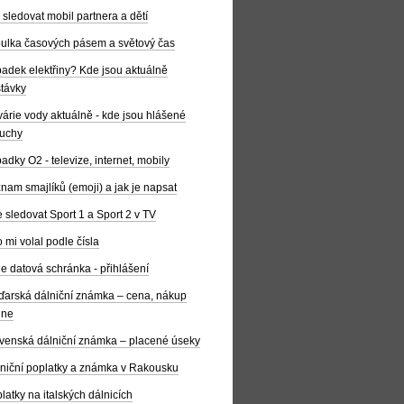
 sledovat mobil partnera a dětí
ulka časových pásem a světový čas
adek elektřiny? Kde jsou aktuálně
távky
árie vody aktuálně - kde jsou hlášené
uchy
adky O2 - televize, internet, mobily
nam smajlíků (emoji) a jak je napsat
 sledovat Sport 1 a Sport 2 v TV
 mi volal podle čísla
e datová schránka - přihlášení
arská dálniční známka – cena, nákup
ine
venská dálniční známka – placené úseky
niční poplatky a známka v Rakousku
latky na italských dálnicích