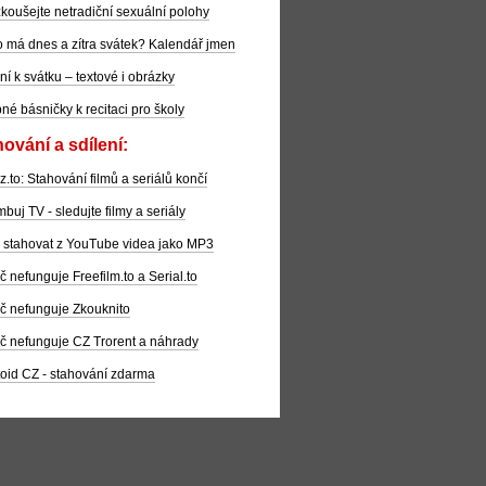
koušejte netradiční sexuální polohy
 má dnes a zítra svátek? Kalendář jmen
ní k svátku – textové i obrázky
pné básničky k recitaci pro školy
ování a sdílení:
z.to: Stahování filmů a seriálů končí
buj TV - sledujte filmy a seriály
 stahovat z YouTube videa jako MP3
č nefunguje Freefilm.to a Serial.to
č nefunguje Zkouknito
č nefunguje CZ Trorent a náhrady
oid CZ - stahování zdarma