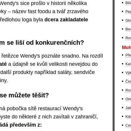
endy's sice prošlo v historii několika
Bil
ky – název fast foodu a tvář zrzavého
Pep
Předlohou loga byla
dcera zakladatele
Glo
Bie
Ros
m se liší od konkurenčních?
Moh
řetězce Wendy's poznáte snadno. Na rozdíl
Pře
até
a údajně se kvůli velikosti nevejdou do
Kal
další produkty například saláty, sendviče
Výk
iny.
Čín
Rov
se můžete těšit?
Ori
ná pobočka sítě restaurací Wendy's
Jak
ste do některé z nich zavítali v zahraničí,
Kdo
ádá především z:
Ces