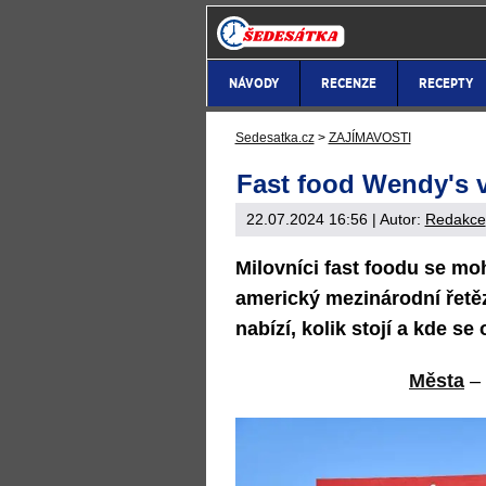
NÁVODY
RECENZE
RECEPTY
Sedesatka.cz
>
ZAJÍMAVOSTI
Fast food Wendy's 
22.07.2024 16:56
| Autor:
Redakce
Milovníci fast foodu se mo
americký mezinárodní řetě
nabízí, kolik stojí a kde se
Města
–