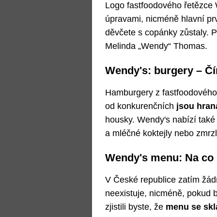
Logo fastfoodového řetězce W
úpravami, nicméně hlavní prv
děvčete s copánky zůstaly. 
Melinda „Wendy“ Thomas.
Wendy's: burgery – Čí
Hamburgery z fastfoodového 
od konkurenčních
jsou hran
housky. Wendy's nabízí také 
a mléčné koktejly nebo zmrzl
Wendy's menu: Na co 
V České republice zatím žád
neexistuje, nicméně, pokud by
zjistili byste, že
menu se skl