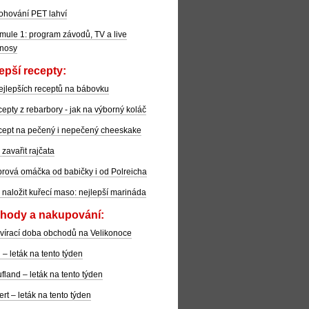
ohování PET lahví
mule 1: program závodů, TV a live
nosy
epší recepty:
ejlepších receptů na bábovku
epty z rebarbory - jak na výborný koláč
ept na pečený i nepečený cheeskake
 zavařit rajčata
rová omáčka od babičky i od Polreicha
 naložit kuřecí maso: nejlepší marináda
hody a nakupování:
vírací doba obchodů na Velikonoce
l – leták na tento týden
fland – leták na tento týden
ert – leták na tento týden