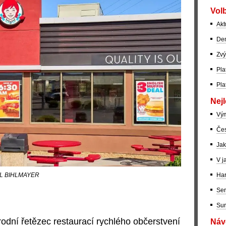
Volb
Akt
Dem
Zvý
Pla
Pla
Nejl
Vý
Čes
Jak
V j
Har
AEL BIHLMAYER
Ser
Sur
odní řetězec restaurací rychlého občerstvení
Návo