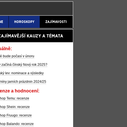
NE
HOROSKOPY
ZAJÍMAVOSTI
ZAJÍMAVĚJŠÍ KAUZY A TÉMATA
uálně:
é bude počasí v únoru
 začíná čínský Nový rok 2025?
ký lev: nominace a výsledky
míny jarních prázdnin 2024/25
enze a hodnocení:
hop Temu: recenze
hop Shein: recenze
hop Fruugo: recenze
hop Balando: recenze