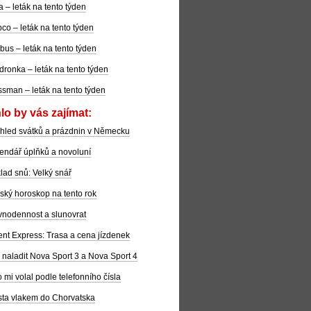
la – leták na tento týden
co – leták na tento týden
bus – leták na tento týden
dronka – leták na tento týden
sman – leták na tento týden
lo by vás zajímat:
hled svátků a prázdnin v Německu
endář úplňků a novoluní
lad snů: Velký snář
ský horoskop na tento rok
nodennost a slunovrat
ent Express: Trasa a cena jízdenek
 naladit Nova Sport 3 a Nova Sport 4
 mi volal podle telefonního čísla
ta vlakem do Chorvatska