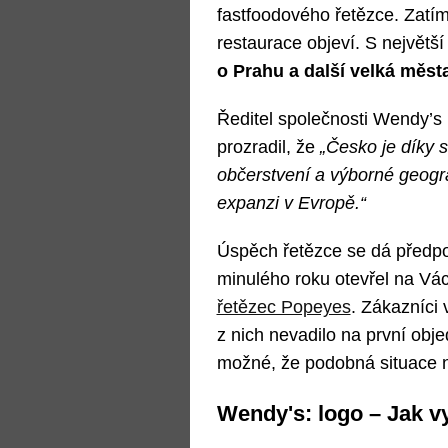
fastfoodového řetězce. Zatím
restaurace objeví. S největš
o Prahu a další velká města
Ředitel společnosti Wendy’s
prozradil, že
„Česko je díky s
občerstvení a výborné geogra
expanzi v Evropě.“
Úspěch řetězce se dá předpok
minulého roku otevřel na Vá
řetězec Popeyes
. Zákazníci 
z nich nevadilo na první ob
možné, že podobná situace n
Wendy's: logo – Jak 