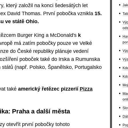
, který založil na konci šedesátých let
Jak
Rex David Thomas. První pobočka vznikla
15.
Tab
u ve státě Ohio.
Výp
ods
řetězcem Burger King a McDonald's
k
Hav
por
vropě má zatím pobočky pouze ve Velké
anze do České republiky plánuje vedení
Výp
 rozšíření poboček také do Irska a Rumunska
Výz
 států (např. Polsko, Španělsko, Portugalsko
Kde
Kdo
Moj
at také
americký řetězec pizzerií
Pizza
Maď
onl
Slo
ka: Praha a další města
Dál
zy otevřít první pobočky tohoto
Pop