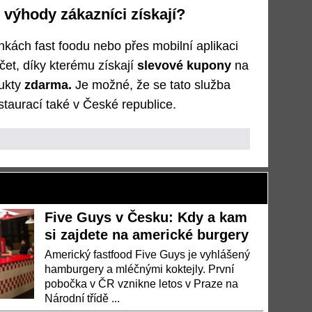
výhody zákazníci získají?
nkách fast foodu nebo přes mobilní aplikaci
čet, díky kterému získají
slevové kupony
na
dukty
zdarma.
Je možné, že se tato služba
staurací také v České republice.
Five Guys v Česku: Kdy a kam
si zajdete na americké burgery
Americký fastfood Five Guys je vyhlášený
hamburgery a mléčnými koktejly. První
pobočka v ČR vznikne letos v Praze na
Národní třídě ...