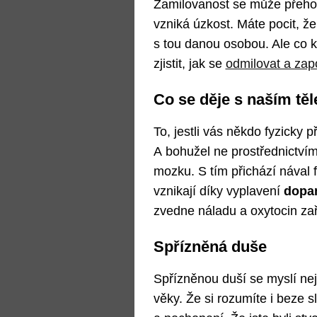
Zamilovanost se může přehodit
vzniká úzkost. Máte pocit, že 
s tou danou osobou. Ale co k
zjistit, jak se
odmilovat a za
Co se děje s naším těl
To, jestli vás někdo fyzicky 
A bohužel ne prostřednictvím 
mozku. S tím přichází nával 
vznikají díky vyplavení
dopa
zvedne náladu a oxytocin za
Spřízněná duše
Spřízněnou duší se myslí nejč
věky. Že si rozumíte i beze 