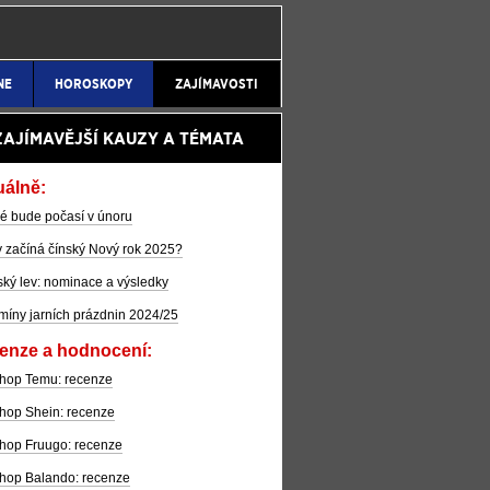
NE
HOROSKOPY
ZAJÍMAVOSTI
ZAJÍMAVĚJŠÍ KAUZY A TÉMATA
uálně:
é bude počasí v únoru
 začíná čínský Nový rok 2025?
ký lev: nominace a výsledky
míny jarních prázdnin 2024/25
enze a hodnocení:
hop Temu: recenze
hop Shein: recenze
hop Fruugo: recenze
hop Balando: recenze