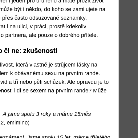
oření jeden pro druhého a máte prožít život
může být i někdo, do koho se zamilujete na
e přes často odsuzované
seznamky
.
 i na ulici, v práci, prostě kdekoliv
o partnera, ale pouze o dobrého přítele.
 či ne: zkušenosti
ivost, která vlastně je strůjcem lásky na
vodem k obávanému sexu na prvním rande.
vidla tří nebo pěti schůzek. Ale opravdu je to
enosti lidí se sexem na prvním
rande
? Může
de A jsme spolu 3 roky a máme 15měs
22, emimino)
seznámení Jsme spolu 15 let, máme tříletého