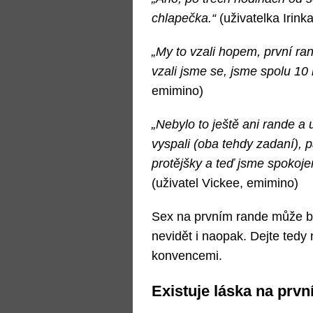
chlapečka.“
(uživatelka Irink
„My to vzali hopem, první ra
vzali jsme se, jsme spolu 10 
emimino)
„Nebylo to ještě ani rande a
vyspali (oba tehdy zadaní), p
protějšky a teď jsme spokoj
(uživatel Vickee, emimino)
Sex na prvním rande může bý
nevidět i naopak. Dejte tedy
konvencemi.
Existuje láska na prvn