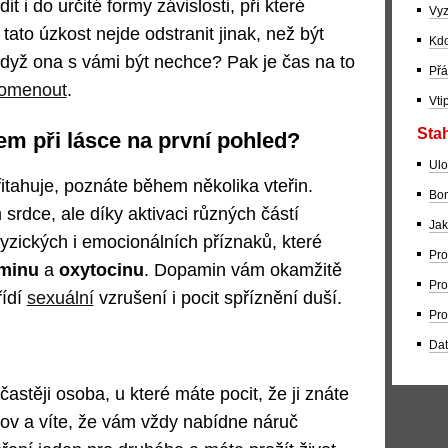
 i do určité formy závislosti, při které
Vyz
tato úzkost nejde odstranit jinak, než být
Kdo
dyž ona s vámi být nechce? Pak je čas na to
Přá
pomenout
.
Vti
Stah
em při lásce na první pohled?
Ulo
přitahuje, poznáte během několika vteřin.
Bom
srdce, ale díky aktivaci různých částí
Jak
fyzických i emocionálních příznaků, které
Pro
minu
a
oxytocinu
. Dopamin vám okamžitě
Pro
řídí
sexuální
vzrušení i pocit spříznění duší.
Pro
Dat
astěji osoba, u které máte pocit, že ji znáte
slov a víte, že vám vždy nabídne náruč