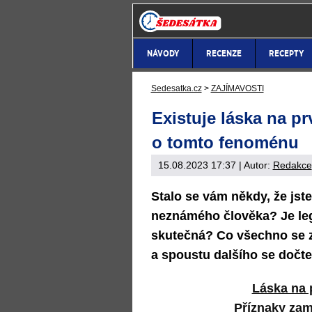
NÁVODY
RECENZE
RECEPTY
Sedesatka.cz
>
ZAJÍMAVOSTI
Existuje láska na pr
o tomto fenoménu
15.08.2023 17:37
| Autor:
Redakce
Stalo se vám někdy, že jst
neznámého člověka? Je le
skutečná? Co všechno se za
a spoustu dalšího se dočte
Láska na 
Příznaky zam