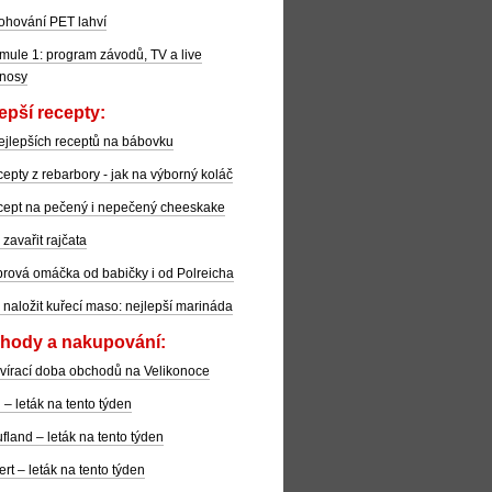
ohování PET lahví
mule 1: program závodů, TV a live
nosy
epší recepty:
ejlepších receptů na bábovku
epty z rebarbory - jak na výborný koláč
ept na pečený i nepečený cheeskake
 zavařit rajčata
rová omáčka od babičky i od Polreicha
 naložit kuřecí maso: nejlepší marináda
hody a nakupování:
vírací doba obchodů na Velikonoce
l – leták na tento týden
fland – leták na tento týden
ert – leták na tento týden