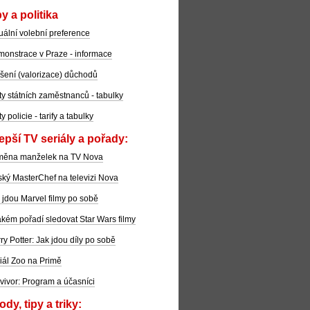
y a politika
uální volební preference
onstrace v Praze - informace
šení (valorizace) důchodů
ty státních zaměstnanců - tabulky
ty policie - tarify a tabulky
epší TV seriály a pořady:
měna manželek na TV Nova
ký MasterChef na televizi Nova
 jdou Marvel filmy po sobě
akém pořadí sledovat Star Wars filmy
ry Potter: Jak jdou díly po sobě
iál Zoo na Primě
vivor: Program a účasníci
dy, tipy a triky: