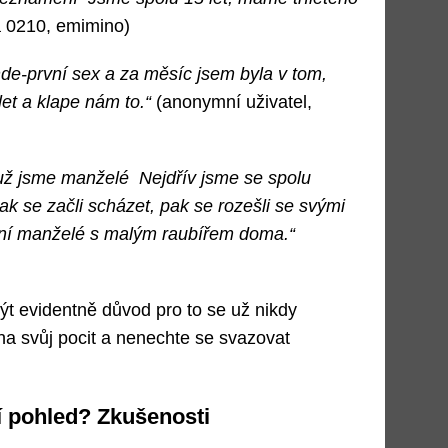
a 0210, emimino)
nde-první sex a za měsíc jsem byla v tom,
let a klape nám to.“
(anonymní uživatel,
 už jsme manželé Nejdřív jsme se spolu
ak se začli scházet, pak se rozešli se svými
ení manželé s malým raubířem doma.“
t evidentně důvod pro to se už nikdy
 na svůj pocit a nenechte se svazovat
í pohled? Zkušenosti