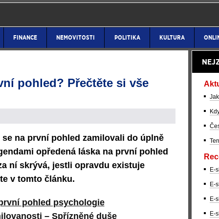
FINANCE
NEMOVITOSTI
POLITIKA
KULTURA
ONLI
NEJ
vní pohled? Přečtěte si vše
Akt
Jak
Kdy
Čes
e se na první pohled zamilovali do úplně
Ter
gendami opředená láska na první pohled
Rec
 ní skrývá, jestli opravdu existuje
E-s
te v tomto článku.
E-s
E-s
první pohled psychologie
E-s
ilovanosti
–
Spřízněné duše