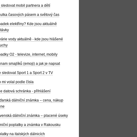
 sledovat mobil partnera a dětí
ulka časových pásem a světový čas
adek elektřiny? Kde jsou aktuálně
távky
árie vody aktuálně - kde jsou hlášené
uchy
adky O2 - televize, internet, mobily
nam smajlíků (emoji) a jak je napsat
 sledovat Sport 1 a Sport 2 v TV
 mi volal podle čísla
e datová schránka - přihlášení
arská dálniční známka – cena, nákup
ine
venská dálniční známka – placené úseky
niční poplatky a známka v Rakousku
latky na italských dálnicích