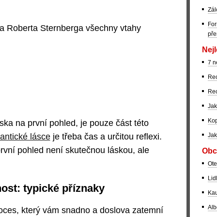
Zál
For
a Roberta Sternberga všechny vtahy
pře
Nejl
7 n
Rec
Rec
Jak
Kop
ka na první pohled, je pouze část této
Jak
antické lásce
je třeba čas a určitou reflexi.
první pohled není skutečnou láskou, ale
Obc
Ote
Lid
ost: typické příznaky
Kau
Alb
oces, který vám snadno a doslova zatemní