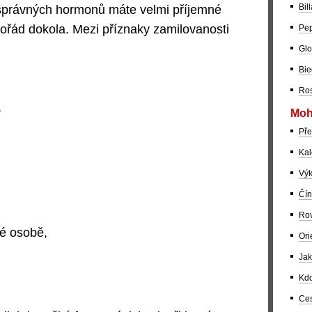
Bil
 správných hormonů máte velmi příjemné
 pořád dokola. Mezi příznaky zamilovanosti
Pep
Glo
Bie
Ros
,
Moh
Pře
Kal
Výk
Čín
Rov
é osobě,
Ori
Jak
Kdo
Ces