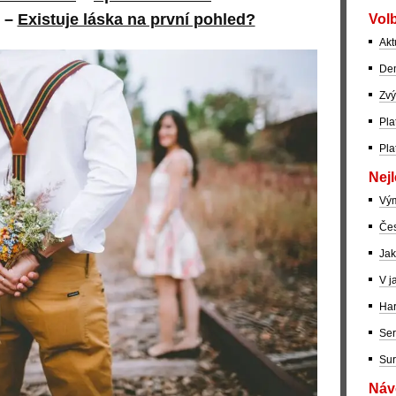
–
Existuje láska na první pohled?
Volb
Akt
Dem
Zvý
Pla
Pla
Nejl
Vý
Čes
Jak
V j
Har
Ser
Sur
Návo