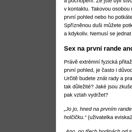
a pochopení. Že jste byli stv
v kontaktu. Takovou osobou 
první pohled nebo ho potkát
Spřízněnou duši můžete potkat
a kdykoliv. Nemusí se jednat 
Sex na první rande ano
Právě extrémní fyzická přitažl
první pohled, je často i dů
Určitě budete znát rady a pra
tak důležité? Jaké jsou zkuš
pak vztah vydržet?
„Jo jo, hned na prvním ran
holčičku.“
(uživatelka eviska
„Ano, po třech hodinách od 