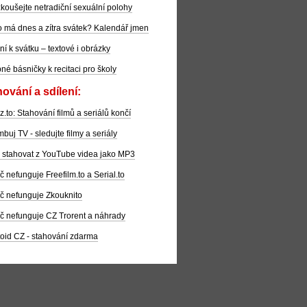
koušejte netradiční sexuální polohy
 má dnes a zítra svátek? Kalendář jmen
ní k svátku – textové i obrázky
pné básničky k recitaci pro školy
ování a sdílení:
z.to: Stahování filmů a seriálů končí
buj TV - sledujte filmy a seriály
 stahovat z YouTube videa jako MP3
č nefunguje Freefilm.to a Serial.to
č nefunguje Zkouknito
č nefunguje CZ Trorent a náhrady
oid CZ - stahování zdarma