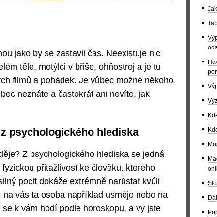
Jak
Tab
Výp
ods
ou jako by se zastavil čas. Neexistuje nic
Hav
lém těle, motýlci v břiše, ohňostroj a je tu
por
kých filmů a pohádek. Je vůbec možné někoho
Výp
ůbec neznáte a častokrát ani nevíte, jak
Výz
Kde
 z psychologického hlediska
Kdo
Moj
děje? Z psychologického hlediska se jedná
Maď
 fyzickou přitažlivost ke člověku, kterého
onl
 silný pocit dokáže extrémně narůstat kvůli
Slo
e na vás ta osoba například usměje nebo na
Dál
že se k vám hodí podle
horoskopu
, a vy jste
Pop