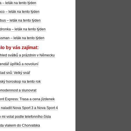
la – leták na tento týden
co – leták na tento týden
bus – leták na tento týden
dronka – leták na tento týden
sman – leták na tento týden
lo by vás zajímat:
hled svátků a prázdnin v Německu
endář úplňků a novoluní
lad snů: Velký snář
ský horoskop na tento rok
nodennost a slunovrat
ent Express: Trasa a cena jízdenek
 naladit Nova Sport 3 a Nova Sport 4
 mi volal podle telefonního čísla
ta vlakem do Chorvatska