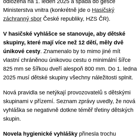
odložená na 1. leden 2025 a spadá do gesce
Ministerstva vnitra (konkrétně jde o
Hasičský
záchranný sbor
České republiky, HZS ČR).
V hasičské vyhlášce se stanovuje, aby dětské
skupiny, které mají více než 12 dětí, měly dvě
únikové cesty
. Znamenalo by to mimo jiné mít
vlastní chráněnou únikovou cestu o minimální šířce
825 mm se šířkou dveří alespoň 800 mm. Do 1. ledna
2025 musí dětské skupiny všechny náležitosti splnit.
Nová pravidla se netýkají provozovatelů s dětskými
skupinami v přízemí. Seznam zprávy uvedly, že nová
vyhláška se negativně dotkne téměř třetiny dětských
skupin.
Novela hygienické vyhlášky
přinesla trochu