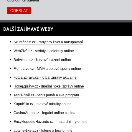
obchodních sdělení
DALŠÍ ZAJÍMAVÉ WEBY
Skutečnost.cz - rady pro život a nakupování
WebŽivě.cz - seriály a celebrity online
BetArena.cz - kurzové sázení online
Fight-Live.cz - MMA a bojové sporty online
FotbalZprávy.cz - fotbal zprávy aktuálně
HokejZprávy.cz - dnešní hokej zprávy online
Tenis-Živě.cz - tenis portál a live program
KupníSíla.cz - platové tabulky online
CasinoArena.cz - legální online casina
EncyklopedieHazardu.cz - hazardní hry online
Loterie-tikety.cz - loterie a losy online