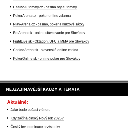
CasinoAutomaty.cz - casino hry automaty
PokerArena.cz - poker online zdarma
Play-Arena.cz - casino, poker a kurzové sázky
BetArena.sk - online stávkovanie pre Slovákov
FightLive.sk - Oktagon, UFC a MMA pre Slovákov
CasinoArena.sk - slovenská online casina
PokerOnline.sk - online poker pre Slovákov
NEJZAJÍMAVĚJŠÍ KAUZY A TÉMATA
Aktuálně:
Jaké bude počasí v únoru
Kdy začíná čínský Nový rok 2025?
Český lev: nominace a výsledky