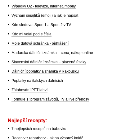
Výpadky O2 - televize, internet, mobily
Význam smajlíků (emoji) a jak je napsat
Kde sledovat Sport 1 a Sport 2 v TV
Kdo mi volal podle čísla
Moje datová schránka - přihlášení
Maďarská dálniční známka – cena, nákup online
Slovenská dálniční známka – placené úseky
Dálniční poplatky a známka v Rakousku
Poplatky na italských dálnicích
Zálohování PET lahví
Formule 1: program závodů, TV a live přenosy
Nejlepší recepty:
7 nejlepších receptů na bábovku
Recepty z rebarbory - jak na výborný koláč