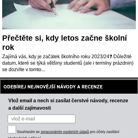
Přečtěte si, kdy letos začne školní
rok
Zajímá vás, kdy je začátek školního roku 2023/24❓ Důležité
datum, které se týká většiny studentů (ale i termíny prázdnin)
se dozvíte v tomto...
ODEBÍREJ NEJNOVĚJŠÍ NÁVODY A RECENZE
Vlož email a nech si zasílat čerstvé návody, recenze
a další zajímavosti
Souhlasím se
zpracováním osobních údajů
pro účely zasílání