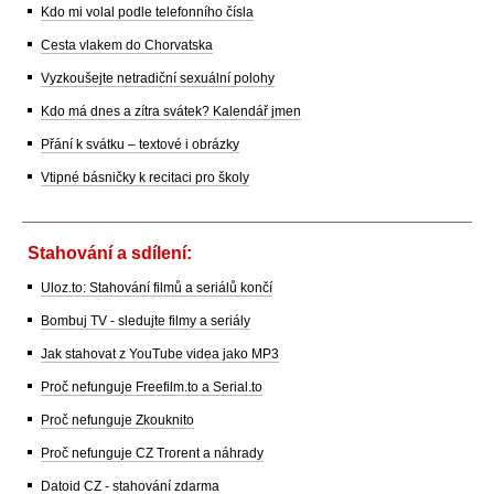
Kdo mi volal podle telefonního čísla
Cesta vlakem do Chorvatska
Vyzkoušejte netradiční sexuální polohy
Kdo má dnes a zítra svátek? Kalendář jmen
Přání k svátku – textové i obrázky
Vtipné básničky k recitaci pro školy
Stahování a sdílení:
Uloz.to: Stahování filmů a seriálů končí
Bombuj TV - sledujte filmy a seriály
Jak stahovat z YouTube videa jako MP3
Proč nefunguje Freefilm.to a Serial.to
Proč nefunguje Zkouknito
Proč nefunguje CZ Trorent a náhrady
Datoid CZ - stahování zdarma