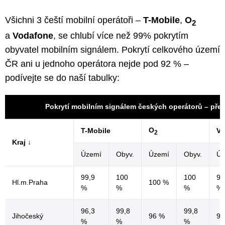
Všichni 3 čeští mobilní operátoři –
T-Mobile
,
O
2
a
Vodafone
, se chlubí více než 99% pokrytím
obyvatel mobilním signálem. Pokrytí celkového území
ČR ani u jednoho operátora nejde pod 92 % –
podívejte se do naší tabulky:
Pokrytí mobilním signálem českých operátorů – pře
O
T-Mobile
Vo
2
Kraj ↓
Území
Obyv.
Území
Obyv.
Úz
99,9
100
100
99
Hl.m.Praha
100 %
%
%
%
%
96,3
99,8
99,8
Jihočeský
96 %
93
%
%
%