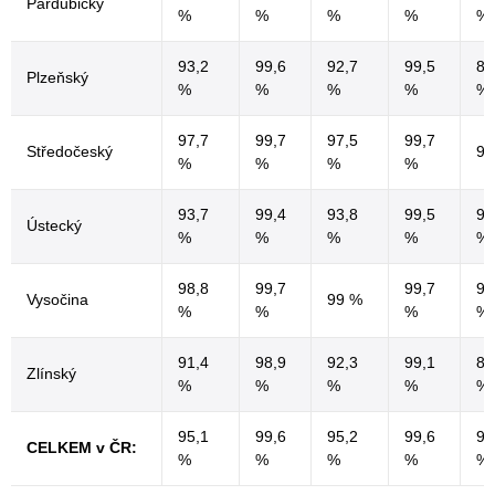
Pardubický
%
%
%
%
%
93,2
99,6
92,7
99,5
88
Plzeňský
%
%
%
%
%
97,7
99,7
97,5
99,7
Středočeský
96
%
%
%
%
93,7
99,4
93,8
99,5
91
Ústecký
%
%
%
%
%
98,8
99,7
99,7
96
Vysočina
99 %
%
%
%
%
91,4
98,9
92,3
99,1
89
Zlínský
%
%
%
%
%
95,1
99,6
95,2
99,6
92
CELKEM v ČR:
%
%
%
%
%