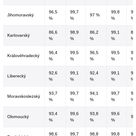
96,5
99,7
99,8
95
Jihomoravský
97 %
%
%
%
%
86,6
98,9
86,2
99,1
84
Karlovarský
%
%
%
%
%
96,4
99,5
96,5
99,5
96
Královéhradecký
%
%
%
%
%
92,6
99,1
92,4
99,1
91
Liberecký
%
%
%
%
%
93,7
99,7
94,1
99,7
91
Moravskoslezský
%
%
%
%
%
93,4
99,6
93,8
99,6
Olomoucký
90
%
%
%
%
98,6
99,7
98,8
99,8
96