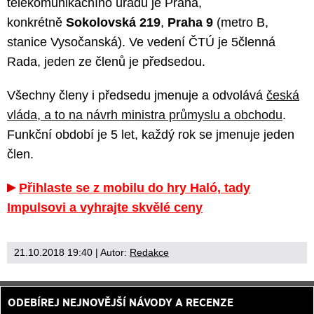
telekomunikačního úřadu je Praha,
konkrétně
Sokolovská 219
,
Praha 9
(metro B,
stanice Vysočanská). Ve vedení ČTÚ je 5členná
Rada, jeden ze členů je předsedou.
Všechny členy i předsedu jmenuje a odvolává
česká
vláda, a to na návrh ministra průmyslu a obchodu
.
Funkční období je 5 let, každý rok se jmenuje jeden
člen.
Přihlaste se z mobilu do hry Haló, tady
Impulsovi a vyhrajte skvělé ceny
21.10.2018 19:40
| Autor:
Redakce
ODEBÍREJ NEJNOVĚJŠÍ NÁVODY A RECENZE