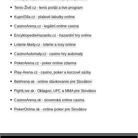
Tenis-Živě.cz - tenis portál a live program
KupníSíla.cz - platové tabulky online
CasinoArena.cz - legální online casina
EncyklopedieHazardu.cz - hazardní hry online
Loterie-tikety.cz - loterie a losy online
CasinoAutomaty.cz - casino hry automaty
PokerArena.cz - poker online zdarma
Play-Arena.cz - casino, poker a kurzové sázky
BetArena.sk - online stávkovanie pre Slovákov
FightLive.sk - Oktagon, UFC a MMA pre Slovákov
CasinoArena.sk - slovenská online casina
PokerOnline.sk - online poker pre Slovákov