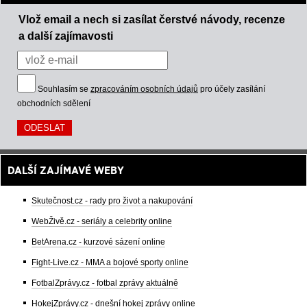
Vlož email a nech si zasílat čerstvé návody, recenze
a další zajímavosti
Souhlasím se
zpracováním osobních údajů
pro účely zasílání
obchodních sdělení
DALŠÍ ZAJÍMAVÉ WEBY
Skutečnost.cz - rady pro život a nakupování
WebŽivě.cz - seriály a celebrity online
BetArena.cz - kurzové sázení online
Fight-Live.cz - MMA a bojové sporty online
FotbalZprávy.cz - fotbal zprávy aktuálně
HokejZprávy.cz - dnešní hokej zprávy online