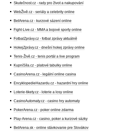
Skutečnost.cz - rady pro život a nakupování
WebŽivě.cz - seriály a celebrity online
BetArena.cz - kurzové sázení online
Fight-Live.cz - MMA a bojové sporty online
FotbalZprávy.cz - fotbal zprávy aktuálně
HokejZprávy.cz - dnešní hokej zprávy online
Tenis-Živě.cz - tenis portál a live program
KupníSíla.cz - platové tabulky online
CasinoArena.cz - legální online casina
EncyklopedieHazardu.cz - hazardní hry online
Loterie-tikety.cz - loterie a losy online
CasinoAutomaty.cz - casino hry automaty
PokerArena.cz - poker online zdarma
Play-Arena.cz - casino, poker a kurzové sázky
BetArena.sk - online stávkovanie pre Slovákov