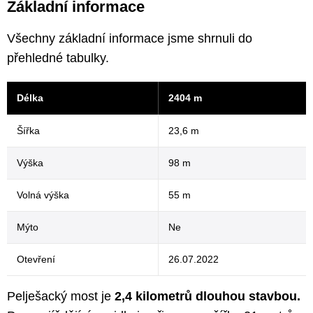
Základní informace
Všechny základní informace jsme shrnuli do
přehledné tabulky.
Délka
2404 m
Šířka
23,6 m
Výška
98 m
Volná výška
55 m
Mýto
Ne
Otevření
26.07.2022
Pelješacký most je
2,4 kilometrů dlouhou stavbou.