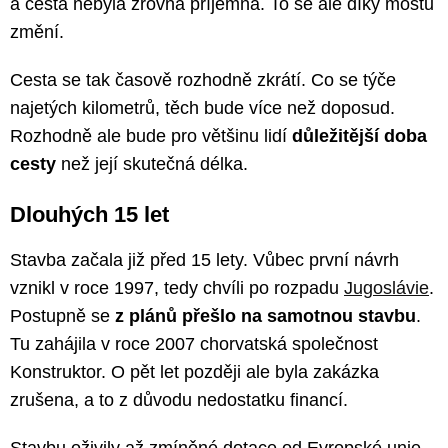
a cesta nebyla zrovna příjemná. To se ale díky mostu
změní.
Cesta se tak časově rozhodně zkrátí. Co se týče
najetých kilometrů, těch bude více než doposud.
Rozhodně ale bude pro většinu lidí
důležitější doba
cesty
než její skutečná délka.
Dlouhých 15 let
Stavba začala již před 15 lety. Vůbec první návrh
vznikl v roce 1997, tedy chvíli po rozpadu
Jugoslávie
.
Postupně se
z plánů přešlo na samotnou stavbu
.
Tu zahájila v roce 2007 chorvatská společnost
Konstruktor. O pět let později ale byla zakázka
zrušena, a to z důvodu nedostatku financí.
Stavbu oživily až zmíněné dotace od Evropské unie