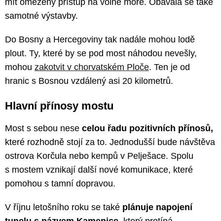
mít omezený přístup na volné moře. Obávala se také
samotné výstavby.
Do Bosny a Hercegoviny tak nadále mohou lodě
plout. Ty, které by se pod most náhodou nevešly,
mohou
zakotvit v chorvatském Ploče
. Ten je od
hranic s Bosnou vzdálený asi 20 kilometrů.
Hlavní přínosy mostu
Most s sebou nese
celou řadu pozitivních přínosů,
které rozhodně stojí za to. Jednodušší bude návštěva
ostrova Korčula nebo kempů v Pelješace. Spolu
s mostem vznikají další nové komunikace, které
pomohou s tamní dopravou.
V říjnu letošního roku se také
plánuje napojení
tunelu s názvem Kamenice
, který protíná