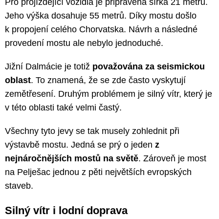
Pro projíždějící vozidla je připravena šířka 21 metrů.
Jeho výška dosahuje 55 metrů. Díky mostu došlo
k propojení celého Chorvatska. Návrh a následné
provedení mostu ale nebylo jednoduché.
Jižní Dalmácie je totiž
považována za seismickou
oblast
. To znamená, že se zde často vyskytují
zemětřesení. Druhým problémem je silný vítr, který je
v této oblasti také velmi častý.
Všechny tyto jevy se tak musely zohlednit při
výstavbě mostu. Jedná se prý o jeden
z
nejnáročnějších mostů na světě
. Zároveň je most
na Pelješac jednou z pěti největších evropských
staveb.
Silný vítr i lodní doprava