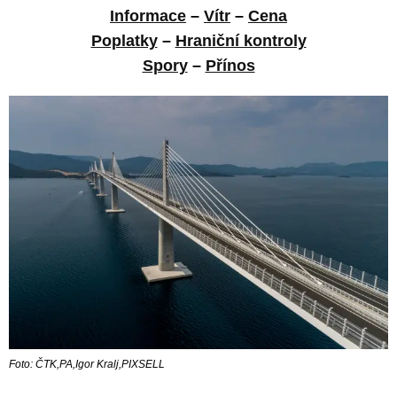
Informace
–
Vítr
–
Cena
Poplatky
–
Hraniční kontroly
Spory
–
Přínos
Foto: ČTK,PA,Igor Kralj,PIXSELL