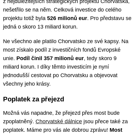
z nejdůležitějších strategických projektů Chorvatska,
nešetřilo se na něm. Celková investice do celého
projektu totiž byla
526 milionů eur
. Pro představu se
jedná o skoro 13 miliard korun.
Ne všechno ale platilo Chorvatsko ze své kapsy. Na
most získalo podíl z investičních fondů Evropské
unie.
Podíl činil 357 milionů eur
, tedy skoro 9
miliard korun. I díky těmto investicím je nyní
jednodušší cestovat po Chorvatsku a objevovat
všechny jeho krásy.
Poplatek za přejezd
Možná vás napadne, že přejezd přes most bude
zpoplatněný.
Chorvatské dálnice
jsou přece také za
poplatek. Máme pro vás ale dobrou zprávu!
Most