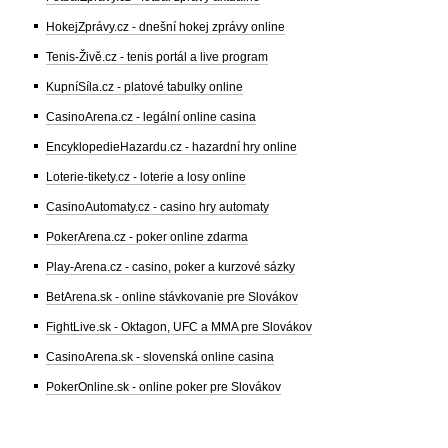
HokejZprávy.cz - dnešní hokej zprávy online
Tenis-Živě.cz - tenis portál a live program
KupníSíla.cz - platové tabulky online
CasinoArena.cz - legální online casina
EncyklopedieHazardu.cz - hazardní hry online
Loterie-tikety.cz - loterie a losy online
CasinoAutomaty.cz - casino hry automaty
PokerArena.cz - poker online zdarma
Play-Arena.cz - casino, poker a kurzové sázky
BetArena.sk - online stávkovanie pre Slovákov
FightLive.sk - Oktagon, UFC a MMA pre Slovákov
CasinoArena.sk - slovenská online casina
PokerOnline.sk - online poker pre Slovákov