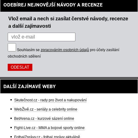
ODEBÍREJ NEJNOVĚJŠÍ NÁVODY A RECENZE
Vlož email a nech si zasílat čerstvé návody, recenze
a další zajímavosti
Souhlasím se
zpracováním osobních údajů
pro účely zasílání
obchodních sdělení
DALŠÍ ZAJÍMAVÉ WEBY
Skutečnost.cz - rady pro život a nakupování
WebŽivě.cz - seriály a celebrity online
BetArena.cz - kurzové sázení online
Fight-Live.cz - MMA a bojové sporty online
FotbalZprávy.cz - fotbal zprávy aktuálně