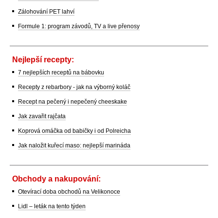
Zálohování PET lahví
Formule 1: program závodů, TV a live přenosy
Nejlepší recepty:
7 nejlepších receptů na bábovku
Recepty z rebarbory - jak na výborný koláč
Recept na pečený i nepečený cheeskake
Jak zavařit rajčata
Koprová omáčka od babičky i od Polreicha
Jak naložit kuřecí maso: nejlepší marináda
Obchody a nakupování:
Otevírací doba obchodů na Velikonoce
Lidl – leták na tento týden