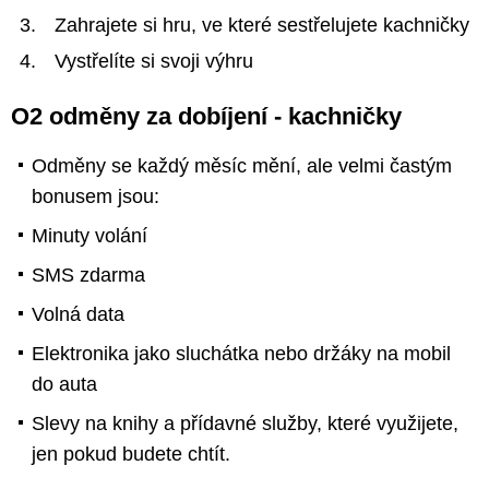
Zahrajete si hru, ve které sestřelujete kachničky
Vystřelíte si svoji výhru
O2 odměny za dobíjení - kachničky
Odměny se každý měsíc mění, ale velmi častým
bonusem jsou:
Minuty volání
SMS zdarma
Volná data
Elektronika jako sluchátka nebo držáky na mobil
do auta
Slevy na knihy a přídavné služby, které využijete,
jen pokud budete chtít.