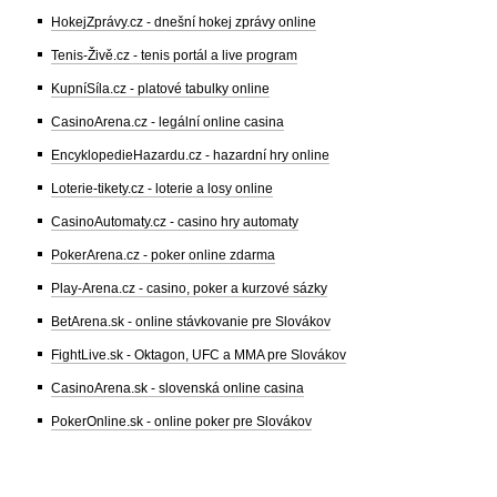
HokejZprávy.cz - dnešní hokej zprávy online
Tenis-Živě.cz - tenis portál a live program
KupníSíla.cz - platové tabulky online
CasinoArena.cz - legální online casina
EncyklopedieHazardu.cz - hazardní hry online
Loterie-tikety.cz - loterie a losy online
CasinoAutomaty.cz - casino hry automaty
PokerArena.cz - poker online zdarma
Play-Arena.cz - casino, poker a kurzové sázky
BetArena.sk - online stávkovanie pre Slovákov
FightLive.sk - Oktagon, UFC a MMA pre Slovákov
CasinoArena.sk - slovenská online casina
PokerOnline.sk - online poker pre Slovákov