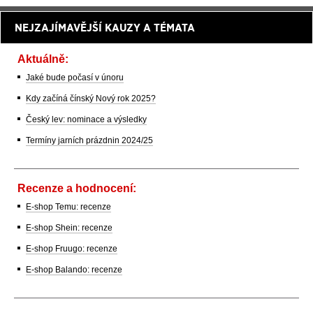
NEJZAJÍMAVĚJŠÍ KAUZY A TÉMATA
Aktuálně:
Jaké bude počasí v únoru
Kdy začíná čínský Nový rok 2025?
Český lev: nominace a výsledky
Termíny jarních prázdnin 2024/25
Recenze a hodnocení:
E-shop Temu: recenze
E-shop Shein: recenze
E-shop Fruugo: recenze
E-shop Balando: recenze