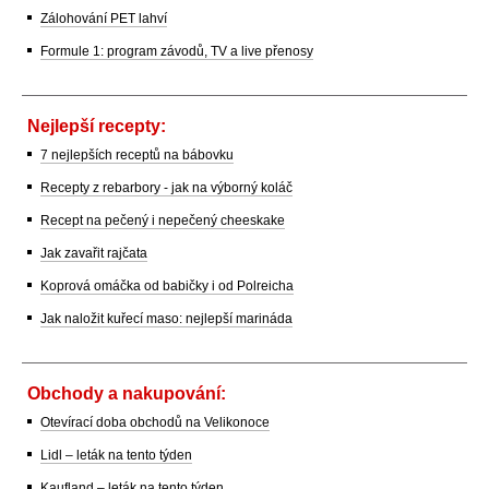
Zálohování PET lahví
Formule 1: program závodů, TV a live přenosy
Nejlepší recepty:
7 nejlepších receptů na bábovku
Recepty z rebarbory - jak na výborný koláč
Recept na pečený i nepečený cheeskake
Jak zavařit rajčata
Koprová omáčka od babičky i od Polreicha
Jak naložit kuřecí maso: nejlepší marináda
Obchody a nakupování:
Otevírací doba obchodů na Velikonoce
Lidl – leták na tento týden
Kaufland – leták na tento týden