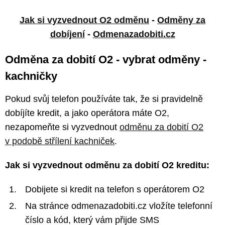
Jak si vyzvednout O2 odměnu
-
Odměny za
dobíjení
-
Odmenazadobiti.cz
Odměna za dobití O2 - vybrat odměny -
kachničky
Pokud svůj telefon používáte tak, že si pravidelně
dobíjíte kredit, a jako operátora máte O2,
nezapomeňte si vyzvednout
odměnu za dobití O2
v podobě střílení kachniček
.
Jak si vyzvednout odměnu za dobití O2 kreditu:
Dobijete si kredit na telefon s operátorem O2
Na stránce odmenazadobiti.cz vložíte telefonní
číslo a kód, který vám přijde SMS