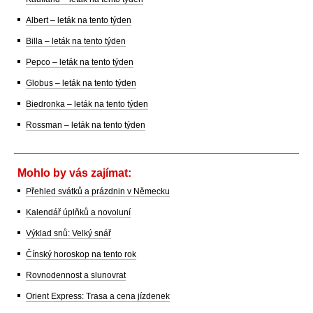
Albert – leták na tento týden
Billa – leták na tento týden
Pepco – leták na tento týden
Globus – leták na tento týden
Biedronka – leták na tento týden
Rossman – leták na tento týden
Mohlo by vás zajímat:
Přehled svátků a prázdnin v Německu
Kalendář úplňků a novoluní
Výklad snů: Velký snář
Čínský horoskop na tento rok
Rovnodennost a slunovrat
Orient Express: Trasa a cena jízdenek