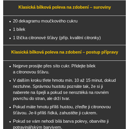
Klasická bílková poleva na zdobení – suroviny
20 dekagramu moučkového cukru
1 bílek
1 lžička citronové šťávy (příp. kvalitní citronky)
Klasická bílková poleva na zdobení – postup přípravy
Nejprve prosijte přes síto cukr. Přidejte bílek
a citronovou šťávu.
V dalším kroku třete hmotu min. 10 až 15 minut, dokud
neztuhne. Správnou hustotu poznáte tak, že si ji
naberete na špejli a pokud se neroztéká na rovném
povrchu do stran, ale drží tvar.
Pokud máte hmotu příliš hustou, zřeďte ji citronovou
šťávou. Je-li příliš řídká, zahustěte ji cukrem.
Pokud se vám nehodí bílá barva polevy, obarvěte ji
potravinářským barvivem.