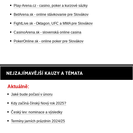
Play-Arena.cz - casino, poker a kurzové sázky
BetArena.sk - online stávkovanie pre Slovákov
FightLive.sk - Oktagon, UFC a MMA pre Slovákov
CasinoArena.sk - slovenská online casina
PokerOnline.sk - online poker pre Slovákov
NEJZAJÍMAVĚJŠÍ KAUZY A TÉMATA
Aktuálně:
Jaké bude počasí v únoru
Kdy začíná čínský Nový rok 2025?
Český lev: nominace a výsledky
Termíny jarních prázdnin 2024/25