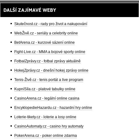
DALŠÍ ZAJÍMAVÉ WEBY
Skutečnost.cz - rady pro život a nakupování
WebŽivě.cz - seriály a celebrity online
BetArena.cz - kurzové sázení online
Fight-Live.cz - MMA a bojové sporty online
FotbalZprávy.cz - fotbal zprávy aktuálně
HokejZprávy.cz - dnešní hokej zprávy online
Tenis-Živě.cz - tenis portál a live program
KupníSíla.cz - platové tabulky online
CasinoArena.cz - legální online casina
EncyklopedieHazardu.cz - hazardní hry online
Loterie-tikety.cz - loterie a losy online
CasinoAutomaty.cz - casino hry automaty
PokerArena.cz - poker online zdarma