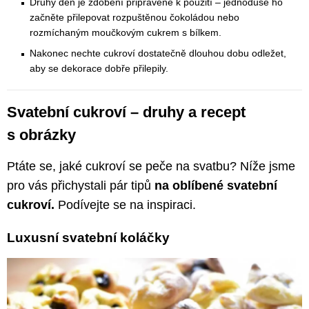
Druhý den je zdobení připravené k použití – jednoduše ho
začněte přilepovat rozpuštěnou čokoládou nebo
rozmíchaným moučkovým cukrem s bílkem.
Nakonec nechte cukroví dostatečně dlouhou dobu odležet,
aby se dekorace dobře přilepily.
Svatební cukroví – druhy a recept
s obrázky
Ptáte se, jaké cukroví se peče na svatbu? Níže jsme
pro vás přichystali pár tipů
na oblíbené svatební
cukroví.
Podívejte se na inspiraci.
Luxusní svatební koláčky