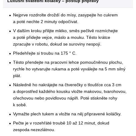
Luxusní svatební koláčky – postup přípravy
Nejprve rozdrolte droždí do mísy, zasypejte ho cukrem
a poté nechte 2 minuty odpočívat.
V dalším kroku přilijte mléko, směs pečlivě rozmíchejte
a poté přidejte vejce, máslo a mouku. Těsto krátce
zpracujte v robotu, dokud se suroviny nespojí.
Předehřejte si troubu na 175 ° C.
Těsto přendejte na pracovní lehce pomoučněnou plochu,
rychle ho vytvarujte rukama a poté vyválejte na 5 mm silný
plát.
Následně ho nakrájejte na čtverečky o tloušťce cca 3 cm
a doprostřed každého kousku vložte makovou, tvarohovou,
ořechovou nebo povidlovou náplň. Poté stiskněte rohy
k sobě.
Vymažte plech tukem a vložte na něj připravené koláčky.
Pečte je v rozehřáté troubě 10 až 12 minut, dokud
zespoda nezezlátnou.