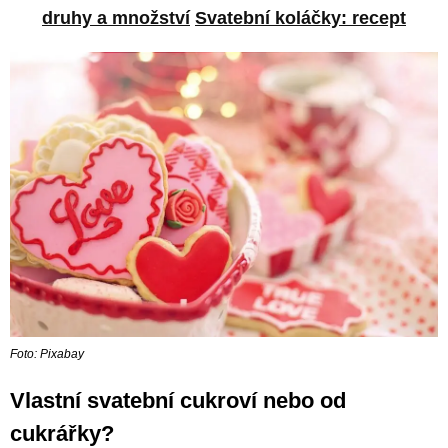
druhy a množství
Svatební koláčky: recept
Foto: Pixabay
Vlastní svatební cukroví nebo od
cukrářky?