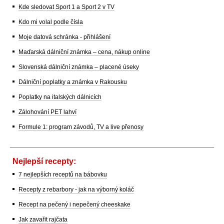
Kde sledovat Sport 1 a Sport 2 v TV
Kdo mi volal podle čísla
Moje datová schránka - přihlášení
Maďarská dálniční známka – cena, nákup online
Slovenská dálniční známka – placené úseky
Dálniční poplatky a známka v Rakousku
Poplatky na italských dálnicích
Zálohování PET lahví
Formule 1: program závodů, TV a live přenosy
Nejlepší recepty:
7 nejlepších receptů na bábovku
Recepty z rebarbory - jak na výborný koláč
Recept na pečený i nepečený cheeskake
Jak zavařit rajčata