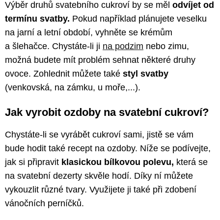
Výběr druhů svatebního cukroví by se měl
odvíjet od
termínu svatby.
Pokud například plánujete veselku
na jarní a letní období, vyhněte se krémům
a šlehačce. Chystáte-li ji
na podzim
nebo zimu,
možná budete mít problém sehnat některé druhy
ovoce. Zohlednit můžete také
styl svatby
(venkovská, na zámku, u moře,...).
Jak vyrobit ozdoby na svatební cukroví?
Chystáte-li se vyrábět cukroví sami, jistě se vám
bude hodit také recept na ozdoby. Níže se podívejte,
jak si připravit
klasickou bílkovou polevu,
která se
na svatební dezerty skvěle hodí. Díky ní můžete
vykouzlit různé tvary. Využijete ji také při zdobení
vánočních perníčků.