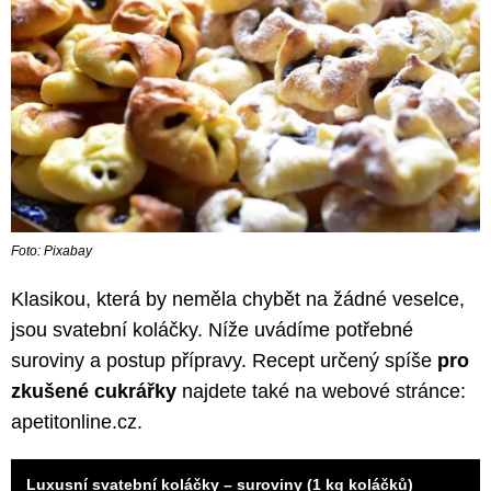
Foto: Pixabay
Klasikou, která by neměla chybět na žádné veselce,
jsou svatební koláčky. Níže uvádíme potřebné
suroviny a postup přípravy. Recept určený spíše
pro
zkušené cukrářky
najdete také na webové stránce:
apetitonline.cz.
Luxusní svatební koláčky – suroviny (1 kg koláčků)