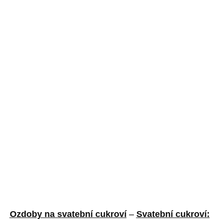
Ozdoby na svatební cukroví
–
Svatební cukroví: