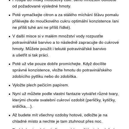
od požadované výsledné hmoty.
Poté vymačkejte citron a za stálého míchání šťávu pomalu
přilévejte do moučkového cukru optimální konzistence /ani
ne příliš tuhé ani ne příliš řídké).
V další misce si v malém množství vody rozpusťte
potravinářské barvivo a to následně zapracujte do cukrové
hmoty. Můžete použít i tekuté potravinářské barvivo
a ušetřit si tak práci.
Poté už vše pouze dobře promíchejte. Když docílíte
správné konzistence, vložte hmotu do potravinářského
zdobícího pytlíku nebo do zdobítka.
Vyložte plech pečicím papírem.
Nyní už můžete podle vlastní fantazie vytvářet různé tvary,
kterými chcete svatební cukroví ozdobit (perličky, kytičky,
srdíčka,...).
Až budete mít všechny ozdoby hotové, odložte je na
chladné místo a nechte je tam ztuhnout přes noc.