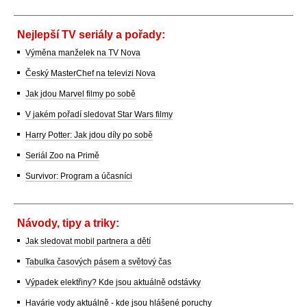
Nejlepší TV seriály a pořady:
Výměna manželek na TV Nova
Český MasterChef na televizi Nova
Jak jdou Marvel filmy po sobě
V jakém pořadí sledovat Star Wars filmy
Harry Potter: Jak jdou díly po sobě
Seriál Zoo na Primě
Survivor: Program a účasníci
Návody, tipy a triky:
Jak sledovat mobil partnera a dětí
Tabulka časových pásem a světový čas
Výpadek elektřiny? Kde jsou aktuálně odstávky
Havárie vody aktuálně - kde jsou hlášené poruchy