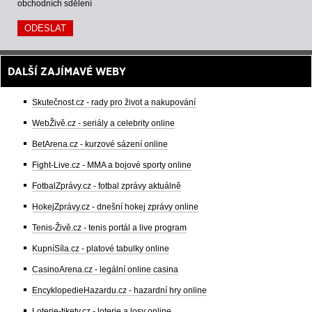
obchodních sdělení
DALŠÍ ZAJÍMAVÉ WEBY
Skutečnost.cz - rady pro život a nakupování
WebŽivě.cz - seriály a celebrity online
BetArena.cz - kurzové sázení online
Fight-Live.cz - MMA a bojové sporty online
FotbalZprávy.cz - fotbal zprávy aktuálně
HokejZprávy.cz - dnešní hokej zprávy online
Tenis-Živě.cz - tenis portál a live program
KupníSíla.cz - platové tabulky online
CasinoArena.cz - legální online casina
EncyklopedieHazardu.cz - hazardní hry online
Loterie-tikety.cz - loterie a losy online