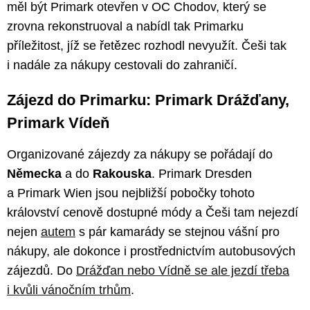
měl být Primark otevřen v OC Chodov, který se
zrovna rekonstruoval a nabídl tak Primarku
příležitost, jíž se řetězec rozhodl nevyužít. Češi tak
i nadále za nákupy cestovali do zahraničí.
Zájezd do Primarku: Primark Drážďany,
Primark Vídeň
Organizované zájezdy za nákupy se pořádají do
Německa
a do
Rakouska
. Primark Dresden
a Primark Wien jsou nejbližší pobočky tohoto
království cenově dostupné módy a Češi tam nejezdí
nejen
autem
s pár kamarády se stejnou vášní pro
nákupy, ale dokonce i prostřednictvím autobusových
zájezdů. Do
Drážďan nebo Vídně se ale jezdí třeba
i kvůli vánočním trhům
.