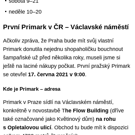
sobota 9–21
neděle 10–20
První Primark v ČR – Václavské náměstí
Ačkoliv zpráva, že Praha bude mít svůj vlastní
Primark donutila nejednu shopaholičku bouchnout
šampaňské už před několika roky, museli jsme si
ještě na laciné nákupy počkat. První pražský Primark
se otevřel
17. června 2021 v 9:00
.
Kde je Primark – adresa
Primark v Praze sídlí na Václavském náměstí,
konkrétně v novostavbě T
he Flow Building
(dříve
také označované jako Květinový dům)
na rohu
s Opletalovou ulicí
. Obchod tu bude mít k dispozici