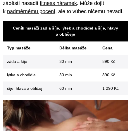
zápěstí nasadit
fitness náramek
. Může dojít
k
nadměrnému pocení
, ale to vůbec ničemu nevadí.
Ceník masáží zad a šíje, lýtek a chodidel a šíje, hlavy
a obličeje
Typ masáže
Délka masáže
Cena
záda a šíje
30 min
890 Kč
lýtka a chodidla
30 min
890 Kč
šíje, hlava a obličej
60 min
1 290 Kč