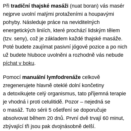
Při
tradiční thajské masáži
(nuat boran) vás masér
nejprve uvolní malými protaženími a houpavými
pohyby. Následuje práce na neviditelných
energetických liniích, které prochází lidským tělem
(tzv. seny), což je základem každé thajské masáže.
Poté budete zaujímat pasivní jógové pozice a po nich
už budete hluboce uvolněni a rozhodně vás nebude
píchat v boku
.
Pomocí
manuální lymfodrenáže
celkově
zregenerujete hlavně oteklé dolní končetiny
a detoxikujete celý organismus, tato příjemná terapie
je vhodná i proti celulitidě. Pozor – nejedná se
o masáž. Tuto sérii 5 ošetření se doporučuje
absolvovat během 20 dnů. První dvě trvají 60 minut,
zbývající tři jsou pak dvojnásobně delší.