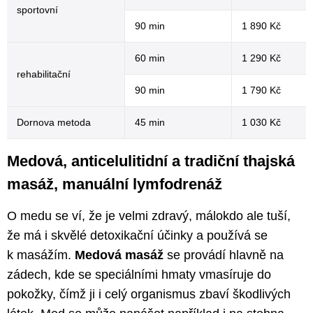
sportovní
90 min
1 890 Kč
60 min
1 290 Kč
rehabilitační
90 min
1 790 Kč
Dornova metoda
45 min
1 030 Kč
Medová, anticelulitidní a tradiční thajská
masáž, manuální lymfodrenáž
O medu se ví, že je velmi zdravý, málokdo ale tuší,
že má i skvělé detoxikační účinky a používá se
k masážím.
Medová masáž
se provádí hlavně na
zádech, kde se speciálními hmaty vmasíruje do
pokožky, čímž ji i celý organismus zbaví škodlivých