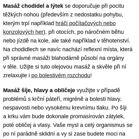
Masáž chodidel a lýtek
se doporučuje při pocitu
těžkých nohou (především z nedostatku pohybu,
kterým trpí například
hráči počítačových nebo
konzolových her
), při otocích, po náročném běhu
nebo jízdě na kole, ale také například v těhotenství.
Na chodidlech se navíc nachází reflexní místa, která
při správné masáži blahodárně působí na orgány
v těle. Užijte si tuto olejovou masáž a skvěle při ní
zrelaxujte i
po bolestivém rozchodu
!
Masáž šíje, hlavy a obličeje
využijte v případě
problémů s krční páteří, migréně a bolesti hlavy,
nespavosti nebo vysokému krevnímu tlaku. Po šíji
a krku vám bude dokonale promasírován zátylek,
poté obličej a vlasy. Vaše mysl a celý organismus se
po ní parádně sklidní a vy si zase budete moci na