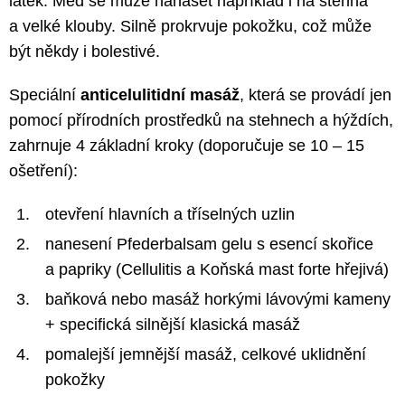
látek. Med se může nanášet například i na stehna
a velké klouby. Silně prokrvuje pokožku, což může
být někdy i bolestivé.
Speciální
anticelulitidní masáž
, která se provádí jen
pomocí přírodních prostředků na stehnech a hýždích,
zahrnuje 4 základní kroky (doporučuje se 10 – 15
ošetření):
otevření hlavních a tříselných uzlin
nanesení Pfederbalsam gelu s esencí skořice
a papriky (Cellulitis a Koňská mast forte hřejivá)
baňková nebo masáž horkými lávovými kameny
+ specifická silnější klasická masáž
pomalejší jemnější masáž, celkové uklidnění
pokožky