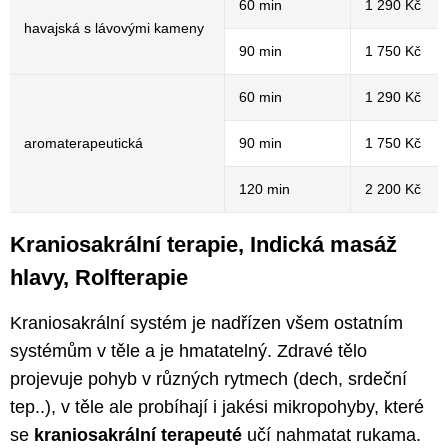
60 min
1 290 Kč
havajská s lávovými kameny
90 min
1 750 Kč
60 min
1 290 Kč
aromaterapeutická
90 min
1 750 Kč
120 min
2 200 Kč
Kraniosakrální terapie, Indická masáž
hlavy, Rolfterapie
Kraniosakrální systém je nadřízen všem ostatním
systémům v těle a je hmatatelný. Zdravé tělo
projevuje pohyb v různých rytmech (dech, srdeční
tep..), v těle ale probíhají i jakési mikropohyby, které
se
kraniosakrální terapeuté
učí nahmatat rukama.