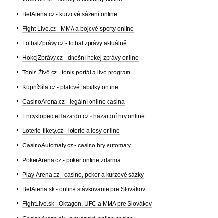
BetArena.cz - kurzové sázení online
Fight-Live.cz - MMA a bojové sporty online
FotbalZprávy.cz - fotbal zprávy aktuálně
HokejZprávy.cz - dnešní hokej zprávy online
Tenis-Živě.cz - tenis portál a live program
KupníSíla.cz - platové tabulky online
CasinoArena.cz - legální online casina
EncyklopedieHazardu.cz - hazardní hry online
Loterie-tikety.cz - loterie a losy online
CasinoAutomaty.cz - casino hry automaty
PokerArena.cz - poker online zdarma
Play-Arena.cz - casino, poker a kurzové sázky
BetArena.sk - online stávkovanie pre Slovákov
FightLive.sk - Oktagon, UFC a MMA pre Slovákov