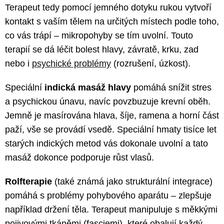
Terapeut tedy pomocí jemného dotyku rukou vytvoří
kontakt s vaším tělem na určitých místech podle toho,
co vás trápí – mikropohyby se tím uvolní. Touto
terapií se dá léčit bolest hlavy, závratě, krku, zad
nebo i
psychické problémy
(rozrušení, úzkost).
Speciální
indická masáž hlavy
pomáhá snížit stres
a psychickou únavu, navíc povzbuzuje krevní oběh.
Jemně je masírována hlava, šíje, ramena a horní část
paží, vše se provádí vsedě. Speciální hmaty tisíce let
starých indických metod vás dokonale uvolní a tato
masáž dokonce podporuje růst vlasů.
Rolfterapie
(také známá jako
strukturální integrace)
pomáhá s problémy pohybového aparátu – zlepšuje
například držení těla. Terapeut manipuluje s měkkými
pojivovými tkáněmi (fasciemi), které obalují každý