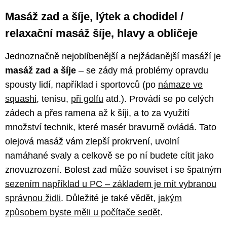
Masáž zad a šíje, lýtek a chodidel /
relaxační masáž šíje, hlavy a obličeje
Jednoznačně nejoblíbenější a nejžádanější masáží je
masáž zad a šíje
– se zády má problémy opravdu
spousty lidí, například i sportovců (po
námaze ve
squashi
, tenisu,
při golfu
atd.). Provádí se po celých
zádech a přes ramena až k šíji, a to za využití
množství technik, které masér bravurně ovládá. Tato
olejová masáž vám zlepší prokrvení, uvolní
namáhané svaly a celkově se po ní budete cítit jako
znovuzrození. Bolest zad může souviset i se špatným
sezením například u PC – základem je mít vybranou
správnou židli
. Důležité je také vědět,
jakým
způsobem byste měli u počítače sedět
.