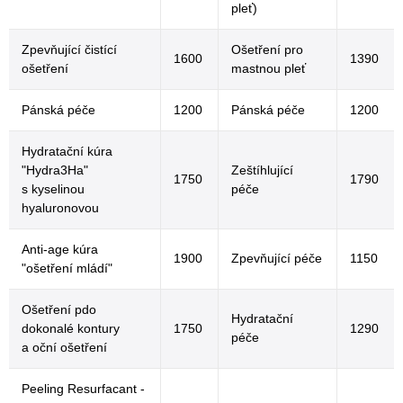
pleť)
Zpevňující čistící
Ošetření pro
1600
1390
ošetření
mastnou pleť
Pánská péče
1200
Pánská péče
1200
Hydratační kúra
"Hydra3Ha"
Zeštíhlující
1750
1790
s kyselinou
péče
hyaluronovou
Anti-age kúra
1900
Zpevňující péče
1150
"ošetření mládí"
Ošetření pdo
Hydratační
dokonalé kontury
1750
1290
péče
a oční ošetření
Peeling Resurfacant -