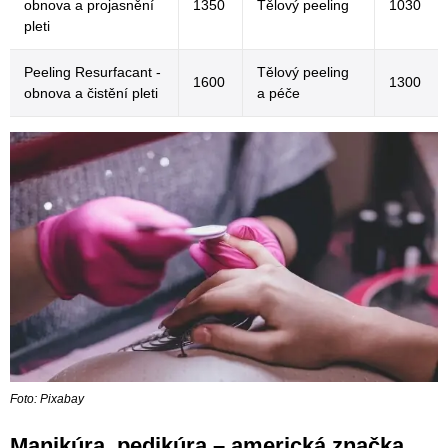
obnova a projasnění
1350
Tělový peeling
1030
pleti
Peeling Resurfacant -
Tělový peeling
1600
1300
obnova a čistění pleti
a
péče
Foto: Pixabay
Manikúra, pedikúra – americká značka