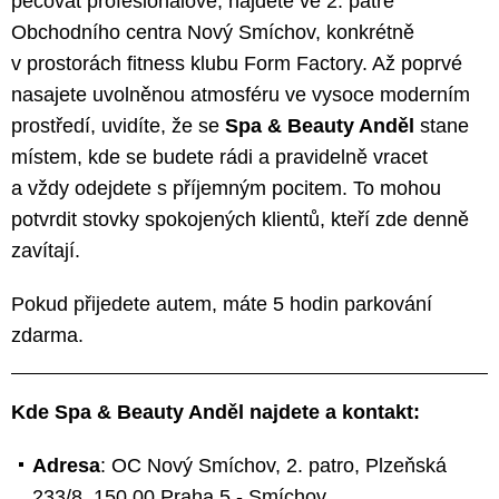
pečovat profesionálové, najdete ve 2. patře
Obchodního centra Nový Smíchov, konkrétně
v prostorách fitness klubu Form Factory. Až poprvé
nasajete uvolněnou atmosféru ve vysoce moderním
prostředí, uvidíte, že se
Spa & Beauty Anděl
stane
místem, kde se budete rádi a pravidelně vracet
a vždy odejdete s příjemným pocitem. To mohou
potvrdit stovky spokojených klientů, kteří zde denně
zavítají.
Pokud přijedete autem, máte 5 hodin parkování
zdarma.
Kde Spa & Beauty Anděl najdete a kontakt:
Adresa
: OC Nový Smíchov, 2. patro, Plzeňská
233/8, 150 00 Praha 5 - Smíchov