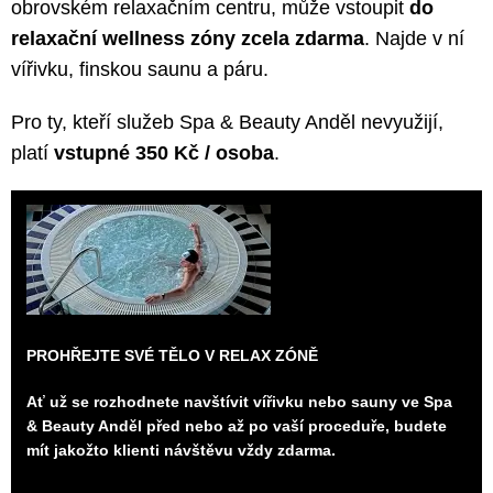
obrovském relaxačním centru, může vstoupit
do
relaxační wellness zóny zcela zdarma
. Najde v ní
vířivku, finskou saunu a páru.
Pro ty, kteří služeb Spa & Beauty Anděl nevyužijí,
platí
vstupné 350 Kč / osoba
.
PROHŘEJTE SVÉ TĚLO V RELAX ZÓNĚ
Ať už se rozhodnete navštívit vířivku nebo sauny ve
Spa
& Beauty Anděl
před nebo až po vaší proceduře, budete
mít jakožto klienti návštěvu vždy zdarma.