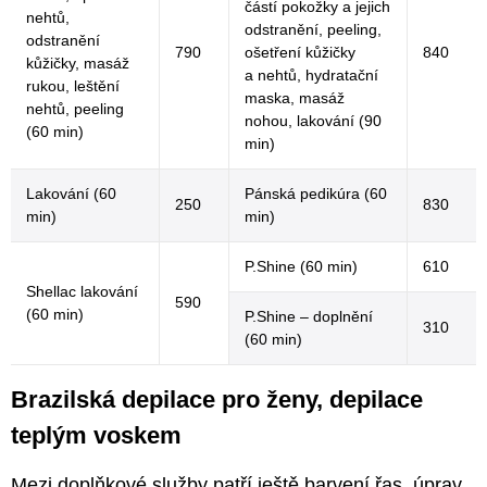
částí pokožky a jejich
nehtů,
odstranění, peeling,
odstranění
790
ošetření kůžičky
840
kůžičky, masáž
a nehtů, hydratační
rukou, leštění
maska, masáž
nehtů, peeling
nohou, lakování (90
(60 min)
min)
Lakování (60
Pánská pedikúra (60
250
830
min)
min)
P.Shine (60 min)
610
Shellac lakování
590
(60 min)
P.Shine – doplnění
310
(60 min)
Brazilská depilace pro ženy, depilace
teplým voskem
Mezi doplňkové služby patří ještě barvení řas, úprav