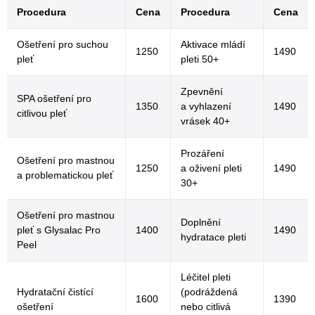
Procedura
Cena
Procedura
Cena
Ošetření pro suchou
Aktivace mládí
1250
1490
pleť
pleti 50+
Zpevnění
SPA ošetření pro
1350
a vyhlazení
1490
citlivou pleť
vrásek 40+
Prozáření
Ošetření pro mastnou
1250
a oživení pleti
1490
a problematickou pleť
30+
Ošetření pro mastnou
Doplnění
pleť s Glysalac Pro
1400
1490
hydratace pleti
Peel
Léčitel pleti
Hydratační čistící
(podráždená
1600
1390
ošetření
nebo citlivá