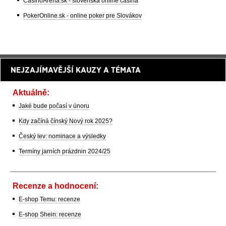
CasinoArena.sk - slovenská online casina
PokerOnline.sk - online poker pre Slovákov
NEJZAJÍMAVĚJŠÍ KAUZY A TÉMATA
Aktuálně:
Jaké bude počasí v únoru
Kdy začíná čínský Nový rok 2025?
Český lev: nominace a výsledky
Termíny jarních prázdnin 2024/25
Recenze a hodnocení:
E-shop Temu: recenze
E-shop Shein: recenze