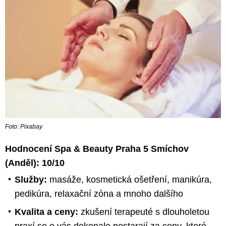
Foto: Pixabay
Hodnocení Spa & Beauty Praha 5 Smíchov
(Anděl):
10
/10
Služby:
masáže, kosmetická ošetření, manikúra,
pedikúra, relaxační zóna a mnoho dalšího
Kvalita a ceny:
zkušení terapeuté s dlouholetou
praxí se o vás dokonale postarají za ceny, které