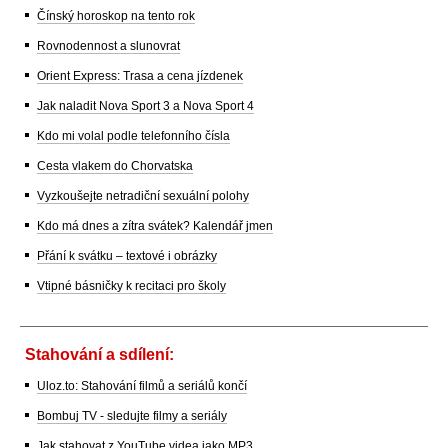
Čínský horoskop na tento rok
Rovnodennost a slunovrat
Orient Express: Trasa a cena jízdenek
Jak naladit Nova Sport 3 a Nova Sport 4
Kdo mi volal podle telefonního čísla
Cesta vlakem do Chorvatska
Vyzkoušejte netradiční sexuální polohy
Kdo má dnes a zítra svátek? Kalendář jmen
Přání k svátku – textové i obrázky
Vtipné básničky k recitaci pro školy
Stahování a sdílení:
Uloz.to: Stahování filmů a seriálů končí
Bombuj TV - sledujte filmy a seriály
Jak stahovat z YouTube videa jako MP3