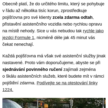
Obecně platí, že do určitého limitu, který se pohybuje
v řádu až několika tisíc korun, zprostředkuje
pojišťovna pro své klienty
zcela zdarma odtah
,
přistavění asistenčního vozidla nebo rychlou opravu
na místě nehody. Sice u vás nebudou tak
rychle jako
jezdci Formule 1
, nicméně déle jak 45 minut vás
čekat nenechají.
Každá pojišťovna má však své asistenční služby jinak
nastavené. Proto vám doporučujeme, abyste se při
sjednávání povinného ručení
zajímali zejména
o škálu asistenčních služeb, které budete mít v rámci
pojištění zdarma.
Podívejte se na otestování linky
1224.