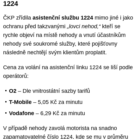
1224
ČKP zřídila
asistenční službu 1224
mimo jiné i jako
ochranu před takzvanými
„lovci nehod,“
kteří se
rychle objeví na místě nehody a vnutí účastníkům
nehody své soukromé služby, které pojišťovny
následně nechtějí svým klientům proplatit.
Cena za volání na asistenční linku 1224 se liší podle
operátorů:
O2
– Dle vnitrostátní sazby tarifů
T-Mobile
– 5,05 Kč za minutu
Vodafone
– 6,29 Kč za minutu
V případě nehody zavolá motorista na snadno
zapamatovatelné číslo 1224, kde se mu v průměru