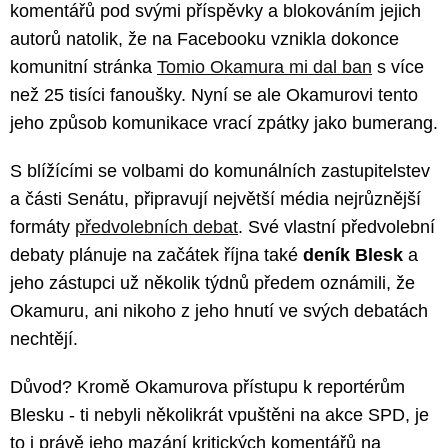
komentářů pod svými příspěvky a blokováním jejich
autorů natolik, že na Facebooku vznikla dokonce
komunitní stránka
Tomio Okamura mi dal ban
s více
než 25 tisíci fanoušky. Nyní se ale Okamurovi tento
jeho způsob komunikace vrací zpátky jako bumerang.
S blížícími se volbami do komunálních zastupitelstev
a části Senátu, připravují největší média nejrůznější
formáty
předvolebních debat
. Své vlastní předvolební
debaty plánuje na začátek října také
deník Blesk
a
jeho zástupci už několik týdnů předem oznámili, že
Okamuru, ani nikoho z jeho hnutí ve svých debatách
nechtějí.
Důvod? Kromě Okamurova přístupu k reportérům
Blesku - ti nebyli několikrát vpuštěni na akce SPD, je
to i právě jeho mazání kritických komentářů na