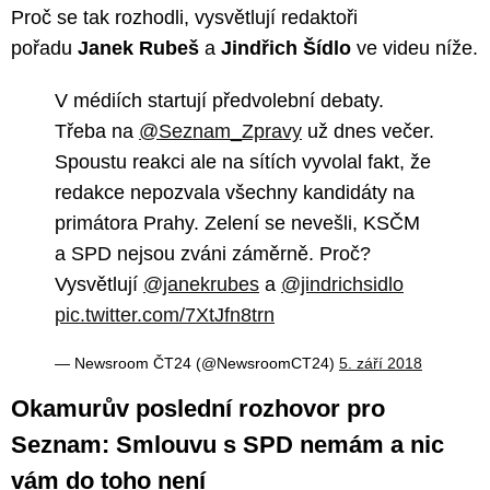
Proč se tak rozhodli, vysvětlují redaktoři
pořadu
Janek Rubeš
a
Jindřich Šídlo
ve videu níže.
V médiích startují předvolební debaty.
Třeba na
@Seznam_Zpravy
už dnes večer.
Spoustu reakci ale na sítích vyvolal fakt, že
redakce nepozvala všechny kandidáty na
primátora Prahy. Zelení se nevešli, KSČM
a SPD nejsou zváni záměrně. Proč?
Vysvětlují
@janekrubes
a
@jindrichsidlo
pic.twitter.com/7XtJfn8trn
— Newsroom ČT24 (@NewsroomCT24)
5. září 2018
Okamurův poslední rozhovor pro
Seznam: Smlouvu s SPD nemám a nic
vám do toho není