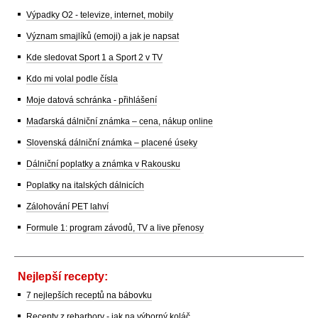
Výpadky O2 - televize, internet, mobily
Význam smajlíků (emoji) a jak je napsat
Kde sledovat Sport 1 a Sport 2 v TV
Kdo mi volal podle čísla
Moje datová schránka - přihlášení
Maďarská dálniční známka – cena, nákup online
Slovenská dálniční známka – placené úseky
Dálniční poplatky a známka v Rakousku
Poplatky na italských dálnicích
Zálohování PET lahví
Formule 1: program závodů, TV a live přenosy
Nejlepší recepty:
7 nejlepších receptů na bábovku
Recepty z rebarbory - jak na výborný koláč