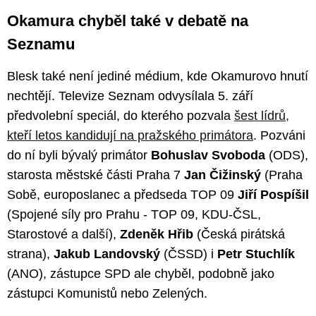
Okamura chyběl také v debatě na
Seznamu
Blesk také není jediné médium, kde Okamurovo hnutí
nechtějí. Televize Seznam odvysílala 5. září
předvolební speciál, do kterého pozvala
šest lídrů,
kteří letos kandidují na pražského primátora
. Pozváni
do ní byli bývalý primátor
Bohuslav Svoboda
(ODS),
starosta městské části Praha 7
Jan Čižinský
(Praha
Sobě, europoslanec a předseda TOP 09
Jiří Pospíšil
(Spojené síly pro Prahu - TOP 09, KDU-ČSL,
Starostové a další),
Zdeněk Hřib
(Česká pirátská
strana),
Jakub Landovský
(ČSSD) i
Petr Stuchlík
(ANO), zástupce SPD ale chyběl, podobně jako
zástupci Komunistů nebo Zelených.