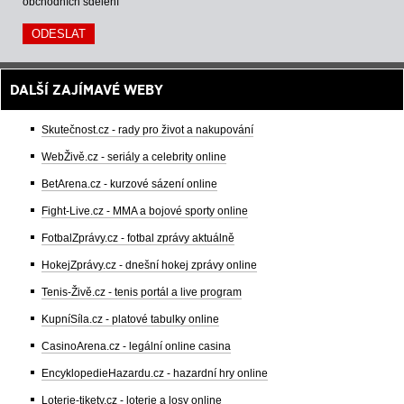
obchodních sdělení
DALŠÍ ZAJÍMAVÉ WEBY
Skutečnost.cz - rady pro život a nakupování
WebŽivě.cz - seriály a celebrity online
BetArena.cz - kurzové sázení online
Fight-Live.cz - MMA a bojové sporty online
FotbalZprávy.cz - fotbal zprávy aktuálně
HokejZprávy.cz - dnešní hokej zprávy online
Tenis-Živě.cz - tenis portál a live program
KupníSíla.cz - platové tabulky online
CasinoArena.cz - legální online casina
EncyklopedieHazardu.cz - hazardní hry online
Loterie-tikety.cz - loterie a losy online