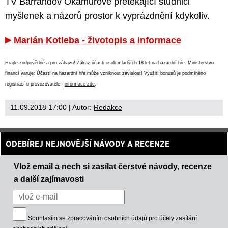
TV Barrandov Okamurově přetékající studnici
myšlenek a názorů prostor k vyprázdnění kdykoliv.
Marián Kotleba - životopis a informace
Hrajte zodpovědně
a pro zábavu! Zákaz účasti osob mladších 18 let na hazardní hře. Ministerstvo
financí varuje: Účastí na hazardní hře může vzniknout závislost! Využití bonusů je podmíněno
registrací u provozovatele -
informace zde
.
11.09.2018 17:00
| Autor:
Redakce
ODEBÍREJ NEJNOVĚJŠÍ NÁVODY A RECENZE
Vlož email a nech si zasílat čerstvé návody, recenze
a další zajímavosti
Souhlasím se
zpracováním osobních údajů
pro účely zasílání