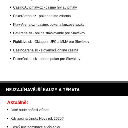
CasinoAutomaty.cz - casino hry automaty
PokerArena.cz - poker online zdarma
Play-Arena.cz - casino, poker a kurzové sázky
BetArena.sk - online stávkovanie pre Slovákov
FightLive.sk - Oktagon, UFC a MMA pre Slovákov
CasinoArena.sk - slovenská online casina
PokerOnline.sk - online poker pre Slovákov
NEJZAJÍMAVĚJŠÍ KAUZY A TÉMATA
Aktuálně:
Jaké bude počasí v únoru
Kdy začíná čínský Nový rok 2025?
Český lev: nominace a výsledky