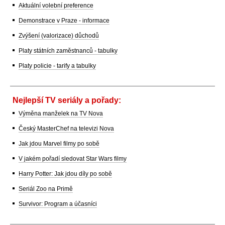
Aktuální volební preference
Demonstrace v Praze - informace
Zvýšení (valorizace) důchodů
Platy státních zaměstnanců - tabulky
Platy policie - tarify a tabulky
Nejlepší TV seriály a pořady:
Výměna manželek na TV Nova
Český MasterChef na televizi Nova
Jak jdou Marvel filmy po sobě
V jakém pořadí sledovat Star Wars filmy
Harry Potter: Jak jdou díly po sobě
Seriál Zoo na Primě
Survivor: Program a účasníci