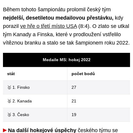
Během tohoto šampionátu prolomil český tým
nejdelší, desetiletou medailovou přestávku,
kdy
porazil
ve hře o třetí místo USA
(8:4). O zlato se utkal
tým Kanady a Finska, které v prodloužení vstřelilo
vítěznou branku a stalo se tak šampionem roku 2022.
Medaile MS: hokej 2022
stát
počet bodů
🥇 1. Finsko
27
🥈 2. Kanada
21
🥉 3. Česko
19
Na další hokejové úspěchy
českého týmu se