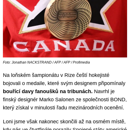
Foto: Jonathan NACKSTRAND / AFP / AFP / Profimedia
Na loňském šampionátu v Rize čeští hokejisté
bojovali o medaile, které svým designem připomínaly
bouřící davy fanoušků na tribunách.
Navrhl je
finský designér Marko Salonen ze společnosti BOND,
který získal v minulosti řadu mezinárodních ocenění.
Loni jsme však nakonec skončili až na osmém místě,
kdy nás
ve čtvrtfinále porazily Spojené státy americké