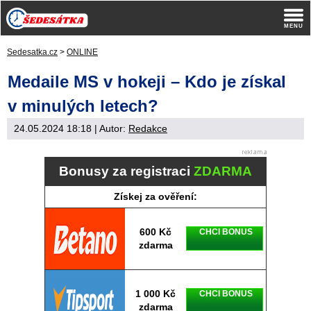
Sedesatka.cz
>
ONLINE
Medaile MS v hokeji – Kdo je získal
v minulých letech?
24.05.2024 18:18
| Autor:
Redakce
Bonusy za registraci
ZDARMA
Získej za ověření:
600 Kč
CHCI BONUS
zdarma
1 000 Kč
CHCI BONUS
zdarma