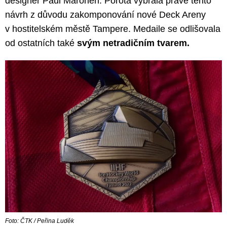
designér Paul Maronen. Porota vybrala právě tento
návrh z důvodu zakomponování nové Deck Areny
v hostitelském městě Tampere. Medaile se odlišovala
od ostatních také
svým netradičním tvarem.
Foto: ČTK / Peřina Luděk