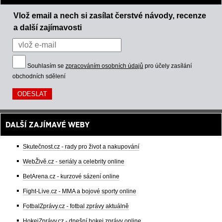
Vlož email a nech si zasílat čerstvé návody, recenze
a další zajímavosti
Souhlasím se
zpracováním osobních údajů
pro účely zasílání
obchodních sdělení
DALŠÍ ZAJÍMAVÉ WEBY
Skutečnost.cz - rady pro život a nakupování
WebŽivě.cz - seriály a celebrity online
BetArena.cz - kurzové sázení online
Fight-Live.cz - MMA a bojové sporty online
FotbalZprávy.cz - fotbal zprávy aktuálně
HokejZprávy.cz - dnešní hokej zprávy online