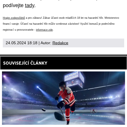
podívejte
tady
.
Hrajte zodpovědně
a pro zábavu! Zákaz účasti osob mladších 18 let na hazardní hře. Ministerstvo
financí varuje: Účastí na hazardní hře může vzniknout závislost! Využití bonusů je podmíněno
registrací u provozovatele -
informace zde
.
24.05.2024 18:18
| Autor:
Redakce
SOUVISEJÍCÍ ČLÁNKY