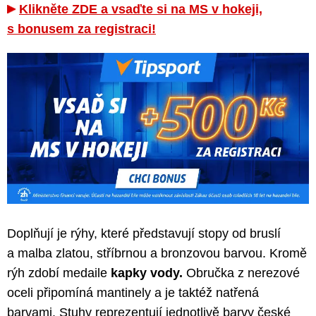
Klikněte ZDE a vsaďte si na MS v hokeji,
s bonusem za registraci!
Doplňují je rýhy, které představují stopy od bruslí
a malba zlatou, stříbrnou a bronzovou barvou. Kromě
rýh zdobí medaile
kapky vody.
Obručka z nerezové
oceli připomíná mantinely a je taktéž natřená
barvami. Stuhy reprezentují jednotlivě barvy české