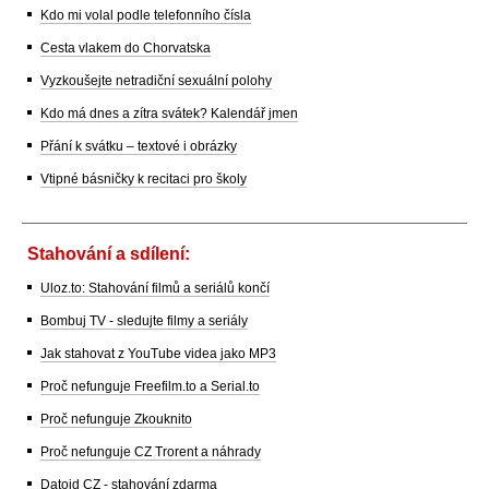
Kdo mi volal podle telefonního čísla
Cesta vlakem do Chorvatska
Vyzkoušejte netradiční sexuální polohy
Kdo má dnes a zítra svátek? Kalendář jmen
Přání k svátku – textové i obrázky
Vtipné básničky k recitaci pro školy
Stahování a sdílení:
Uloz.to: Stahování filmů a seriálů končí
Bombuj TV - sledujte filmy a seriály
Jak stahovat z YouTube videa jako MP3
Proč nefunguje Freefilm.to a Serial.to
Proč nefunguje Zkouknito
Proč nefunguje CZ Trorent a náhrady
Datoid CZ - stahování zdarma