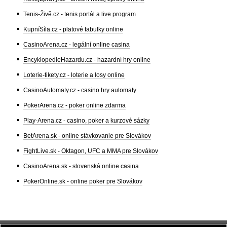
Tenis-Živě.cz - tenis portál a live program
KupníSíla.cz - platové tabulky online
CasinoArena.cz - legální online casina
EncyklopedieHazardu.cz - hazardní hry online
Loterie-tikety.cz - loterie a losy online
CasinoAutomaty.cz - casino hry automaty
PokerArena.cz - poker online zdarma
Play-Arena.cz - casino, poker a kurzové sázky
BetArena.sk - online stávkovanie pre Slovákov
FightLive.sk - Oktagon, UFC a MMA pre Slovákov
CasinoArena.sk - slovenská online casina
PokerOnline.sk - online poker pre Slovákov