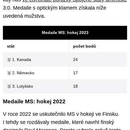
3:0. Medaile s optickým klamem získala níže
uvedená mužstva.
Medaile MS: hokej 2023
stát
počet bodů
🥇 1. Kanada
24
🥈 2. Německo
17
🥉 3. Lotyšsko
18
Medaile MS: hokej 2022
V roce 2022 se uskutečnilo MS v hokeji ve Finsku.
I tehdy se rozdávaly medaile, které navrhl finský