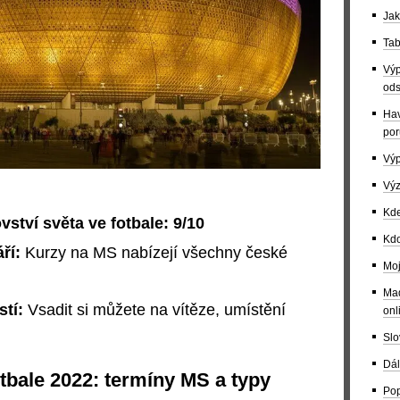
Jak
Tab
Výp
ods
Hav
por
Výp
Výz
Kde
ství světa ve fotbale: 9/10
Kdo
ří:
Kurzy na MS nabízejí všechny české
Moj
Maď
tí:
Vsadit si můžete na vítěze, umístění
onl
Slo
Dál
otbale 2022: termíny MS a typy
Pop