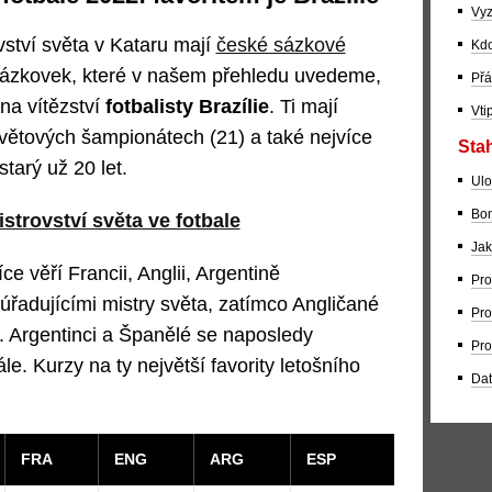
Vyz
vství světa v Kataru mají
české sázkové
Kdo
sázkovek, které v našem přehledu uvedeme,
Přá
na vítězství
fotbalisty Brazílie
. Ti mají
Vti
 světových šampionátech (21) a také nejvíce
Stah
starý už 20 let.
Ulo
Bom
istrovství světa ve fotbale
Jak
e věří Francii, Anglii, Argentině
Pro
úřadujícími mistry světa, zatímco Angličané
Pro
tí. Argentinci a Španělé se naposledy
Pro
le. Kurzy na ty největší favority letošního
Dat
FRA
ENG
ARG
ESP