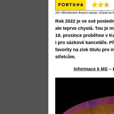
18+ Ministerstvo financí varuje: Účastí na 
Rok 2022 je ve své poslední
ale teprve chystá. Tou je m
18. prosince proběhne v Ka
i pro sázkové kanceláře. Př
favority na zisk titulu pro
střelcům.
Informace k MS
–