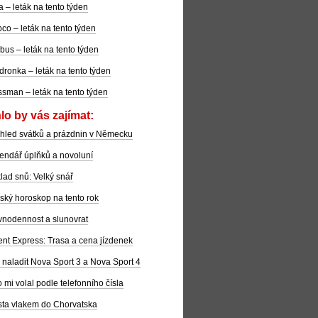
la – leták na tento týden
co – leták na tento týden
bus – leták na tento týden
dronka – leták na tento týden
sman – leták na tento týden
lo by vás zajímat:
hled svátků a prázdnin v Německu
endář úplňků a novoluní
lad snů: Velký snář
ský horoskop na tento rok
nodennost a slunovrat
ent Express: Trasa a cena jízdenek
 naladit Nova Sport 3 a Nova Sport 4
 mi volal podle telefonního čísla
ta vlakem do Chorvatska