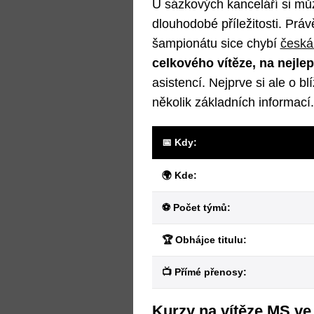
U sázkových kanceláří si můž
dlouhodobé příležitosti. Prá
šampionátu sice chybí
česká
celkového vítěze, na nejle
asistencí. Nejprve si ale o b
několik základních informací.
📅 Kdy:
🌍 Kde:
⚽ Počet týmů:
🏆 Obhájce titulu:
📺 Přímé přenosy:
Kurzy na vítěze MS ve 