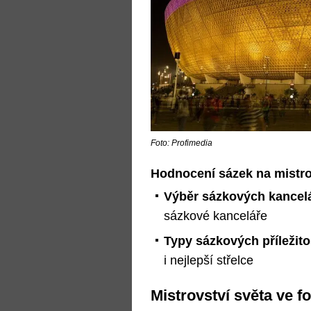
Foto: Profimedia
Hodnocení sázek na mistrov
Výběr sázkových kancelá
sázkové kanceláře
Typy sázkových příležitos
i nejlepší střelce
Mistrovství světa ve f