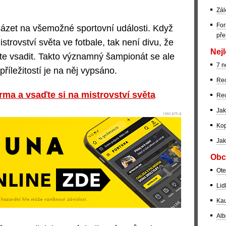
Zál
For
ázet na všemožné sportovní události. Když
pře
strovství světa ve fotbale, tak není divu, že
Nejl
te vsadit. Takto významný šampionát se ale
7 n
příležitostí je na něj vypsáno.
Rec
ma a vsaďte si na mistrovství světa
Rec
Jak
Kop
Jak
Obc
Ote
Lid
Kau
Alb