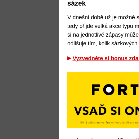
sázek
V dnešní době už je možné s
tedy přijde velká akce typu mi
si na jednotlivé zápasy může
odlišuje tím, kolik sázkových 
Vyzvedněte si bonus zdar