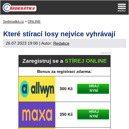
Sedesatka.cz
>
ONLINE
Které stírací losy nejvíce vyhrávají
26.07.2023 19:00
| Autor:
Redakce
Zaregistruj se a
STÍREJ ONLINE
Bonus za registraci zdarma:
HRAJ
300 Kč
NYNÍ
HRAJ
350 Kč
NYNÍ