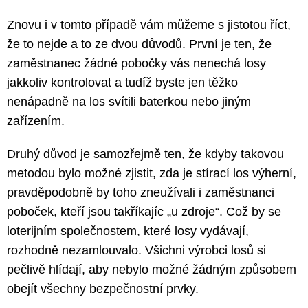
Znovu i v tomto případě vám můžeme s jistotou říct,
že to nejde a to ze dvou důvodů. První je ten, že
zaměstnanec žádné pobočky vás nenechá losy
jakkoliv kontrolovat a tudíž byste jen těžko
nenápadně na los svítili baterkou nebo jiným
zařízením.
Druhý důvod je samozřejmě ten, že kdyby takovou
metodou bylo možné zjistit, zda je stírací los výherní,
pravděpodobně by toho zneužívali i zaměstnanci
poboček, kteří jsou takříkajíc „u zdroje“. Což by se
loterijním společnostem, které losy vydávají,
rozhodně nezamlouvalo. Všichni výrobci losů si
pečlivě hlídají, aby nebylo možné žádným způsobem
obejít všechny bezpečnostní prvky.