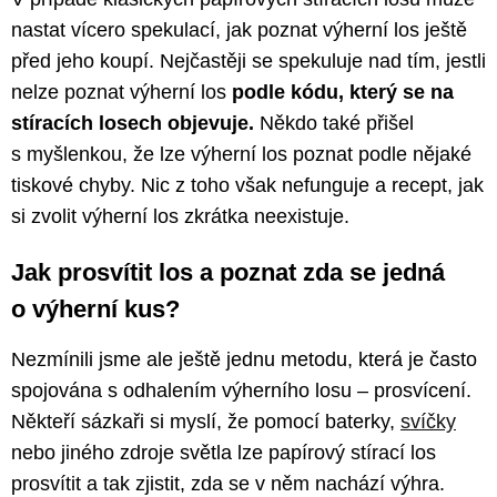
nastat vícero spekulací, jak poznat výherní los ještě
před jeho koupí. Nejčastěji se spekuluje nad tím, jestli
nelze poznat výherní los
podle kódu, který se na
stíracích losech objevuje.
Někdo také přišel
s myšlenkou, že lze výherní los poznat podle nějaké
tiskové chyby. Nic z toho však nefunguje a recept, jak
si zvolit výherní los zkrátka neexistuje.
Jak prosvítit los a poznat zda se jedná
o výherní kus?
Nezmínili jsme ale ještě jednu metodu, která je často
spojována s odhalením výherního losu – prosvícení.
Někteří sázkaři si myslí, že pomocí baterky,
svíčky
nebo jiného zdroje světla lze papírový stírací los
prosvítit a tak zjistit, zda se v něm nachází výhra.