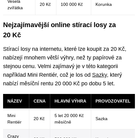
Veselá
20 Kč
100 000 Kč
Korunka
zvířátka
Nejzajímavější online stírací losy za
20 Kč
Stírací losy na internetu, které lze koupit za 20 Kč,
nabízejí mnohem větší výhry, než ty papírové za
stejnou cenu. Velmi zajímavý je v této kategorii
například Mini Rentiér, což je los od
Sazky
, který
nabízí měsíční rentu 20 000 Kč po dobu 5 let.
NÁZEV
CENA
HLAVNÍ VÝHRA
PROVOZOVATEL
Mini
5 let 20 000 Kč
20 Kč
Sazka
Rentiér
měsíčně
Crazy