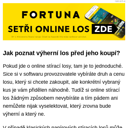
Jak poznat výherní los před jeho koupí?
Pokud jde o online stírací losy, tam je to jednoduché.
Sice si v softwaru provozovatele vybíráte druh a cenu
losu, který si chcete zakoupit, ale konkrétní vybraný
kus je vám přidělen náhodně. Tudíž si online stírací
los žádným způsobem nevybíráte a tím pádem ani
nemůžete nijak vyselektovat, který zrovna bude
výherní a který ne.
V případě klasických papírových stíracích losů může