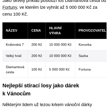
Jako skvělý příklad poslouží los Diamantová cesta od
Fortuny
, ve kterém lze vyhrát až 5 000 000 Kč za
cenu 100 Kč.
HLAVNÍ
NÁZEV
CENA
PROVOZOVATEL
VÝHRA
Královská 7
200 Kč
10 000 000 Kč
Korunka
Velký hráč
200 Kč
10 000 000 Kč
Sazka
Diamantová
100 Kč
5 000 000 Kč
Fortuna
cesta
Nejlepší stírací losy jako dárek
k Vánocům
Některým lidem už lezou krkem vánoční dárky