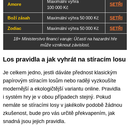
Maximální výhra
Amore
SETŘI
100 000 Kč
Boží zásah
Maximální výhra 50 000 Kč
SETŘI
Zodiac
Maximální výhra 50 000 Kč
SETŘI
18+ Ministerstvo financí varuje: Účastí na hazardní hře
může vzniknout závislost.
Los pravidla a jak vyhrát na stíracím losu
Je celkem jedno, jestli dáváte přednost klasickým
papírovým stíracím losům nebo raději vyzkoušíte
modernější a ekologičtější variantu online. Pravidla
i systém hry je v obou případech stejný. Pokud
nemáte se stíracími losy v jakékoliv podobě žádnou
zkušenost, bude pro vás určitě překvapením, jak
snadná jsou jejich pravidla.