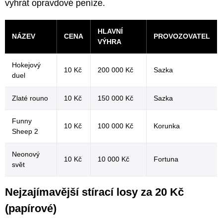
vyhrát opravdové peníze.
HLAVNÍ
NÁZEV
CENA
PROVOZOVATEL
VÝHRA
Hokejový
10 Kč
200 000 Kč
Sazka
duel
Zlaté rouno
10 Kč
150 000 Kč
Sazka
Funny
10 Kč
100 000 Kč
Korunka
Sheep 2
Neonový
10 Kč
10 000 Kč
Fortuna
svět
Nejzajímavější stírací losy za 20 Kč
(papírové)