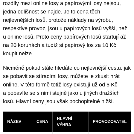
rozdíly mezi online losy a papírovými losy nejsou,
jedna odlišnost se najde. Je to cena těch
nejlevnějších losů, protože náklady na výrobu,
respektive provoz, jsou u papírových losů vyšší, než
u online losů. Proto ceny papírových losů startují až
na 20 korunách a tudíž si papírový los za 10 Kč
koupit nelze.
Nicméně pokud stále hledáte co nejlevnější cestu, jak
se pobavit se stíracími losy, můžete je zkusit hrát
online. V této formě totiž losy existují už od 5 Kč
a pobavíte se s nimi stejně jako u jiných dražších
losů. Hlavní ceny jsou však pochopitelně nižší.
HLAVNÍ
NÁZEV
CENA
PROVOZOVATEL
VÝHRA