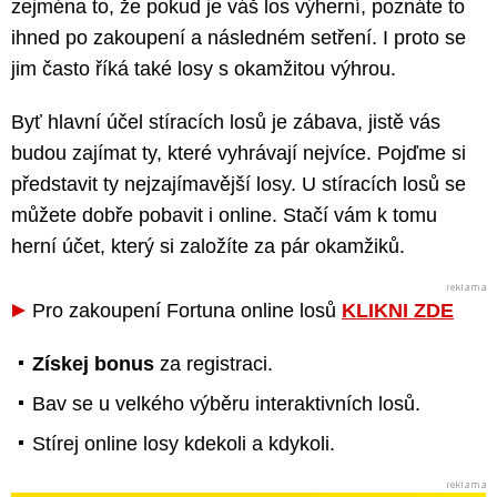
zejména to, že pokud je váš los výherní, poznáte to
ihned po zakoupení a následném setření. I proto se
jim často říká také losy s okamžitou výhrou.
Byť hlavní účel stíracích losů je zábava, jistě vás
budou zajímat ty, které vyhrávají nejvíce. Pojďme si
představit ty nejzajímavější losy. U stíracích losů se
můžete dobře pobavit i online. Stačí vám k tomu
herní účet, který si založíte za pár okamžiků.
Pro zakoupení Fortuna online losů
KLIKNI ZDE
Získej bonus
za registraci.
Bav se u velkého výběru interaktivních losů.
Stírej online losy kdekoli a kdykoli.