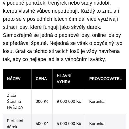
v podobě ponožek, trenýrek nebo sady nádobí,
kterou vlastně vůbec nepotřebují. Každý to zná, a i
proto se v posledních letech čím dál více využívají
stírací losy, které fungují jako skvělý dárek
.
Samozřejmě se jedná o papírové losy, online los by
se předával špatně. Nejedná se však o obyčejný typ
losu. Grafika těchto stíracích losů je vždy navržena
tak, aby co nejlépe ladila s vánočními svátky.
HLAVNÍ
NÁZEV
CENA
PROVOZOVATEL
VÝHRA
Zlatá
Šťastná
300 Kč
9 000 000 Kč
Korunka
HVĚZDA
Perfektní
500 Kč
5 000 000 Kč
Korunka
dárek