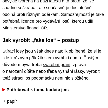
obvykle tvořena na bázi latexu a to proto, že lze
snadno seškrábat, ale současně je dostatečně
odolná proti různým oděrkám. Samozřejmostí je také
potřebná licence pro vydávání losů, kterou udílí
Ministerstvo financí ČR
.
Jak vyrobit „fake los“ – postup
Stírací losy jsou však dnes natolik oblíbené, že si je
lidé k různým příležitostem vyrábí i doma. Častým
důvodem bývá třeba
svatební přání
, zpráva
o narození dítěte nebo třeba vyznání lásky. Vyrobit
totiž stírací los podomácku není nic složitého.
Potřebovat k tomu budete jen:
papír