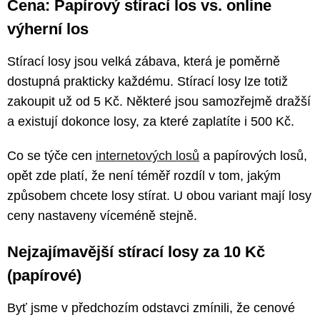
Cena: Papírový stírací los vs. online
výherní los
Stírací losy jsou velká zábava, která je poměrně
dostupná prakticky každému. Stírací losy lze totiž
zakoupit už od 5 Kč. Některé jsou samozřejmě dražší
a existují dokonce losy, za které zaplatíte i 500 Kč.
Co se týče cen
internetových losů
a papírových losů,
opět zde platí, že není téměř rozdíl v tom, jakým
způsobem chcete losy stírat. U obou variant mají losy
ceny nastaveny víceméně stejně.
Nejzajímavější stírací losy za 10 Kč
(papírové)
Byť jsme v předchozím odstavci zmínili, že cenové