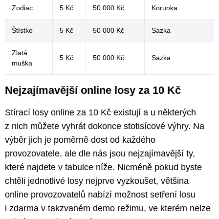
Zodiac
5 Kč
50 000 Kč
Korunka
Štístko
5 Kč
50 000 Kč
Sazka
Zlatá
5 Kč
50 000 Kč
Sazka
muška
Nejzajímavější online losy za 10 Kč
Stírací losy online za 10 Kč existují a u některých
z nich můžete vyhrát dokonce stotisícové výhry. Na
výběr jich je poměrně dost od každého
provozovatele, ale dle nás jsou nejzajímavější ty,
které najdete v tabulce níže. Nicméně pokud byste
chtěli jednotlivé losy nejprve vyzkoušet, většina
online provozovatelů nabízí možnost setření losu
i zdarma v takzvaném demo režimu, ve kterém nelze