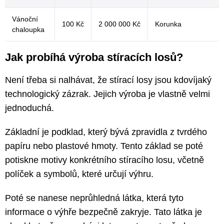
Vánoční
100 Kč
2 000 000 Kč
Korunka
chaloupka
Jak probíhá výroba stíracích losů?
Není třeba si nalhávat, že stírací losy jsou kdovíjaký
technologický zázrak. Jejich výroba je vlastně velmi
jednoduchá.
Základní je podklad, který bývá zpravidla z tvrdého
papíru nebo plastové hmoty. Tento základ se poté
potiskne motivy konkrétního stíracího losu, včetně
políček a symbolů, které určují výhru.
Poté se nanese neprůhledná látka, která tyto
informace o výhře bezpečně zakryje. Tato látka je