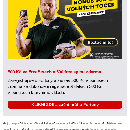
500 Kč ve FreeBetech a 500 free spinů zdarma
Zaregistruj se u Fortuny a získáš 500 Kč v bonusech
zdarma za dokončení registrace & dalších 500 Kč
v bonusech k prvnímu vkladu.
KLIKNI ZDE a začni hrát u Fortuny
Hrajte zodpovědně
a pro zábavu! Zákaz účasti osob mladších 18 let na hazardní hře. Ministerstvo
financí varuje: Účastí na hazardní hře může vzniknout závislost! Využití bonusů je podmíněno