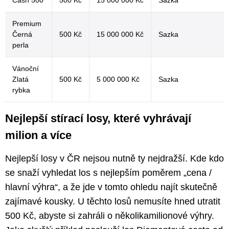
Cash 500
500 Kč
15 000 000 Kč
Sazka
Premium
Černá
500 Kč
15 000 000 Kč
Sazka
perla
Vánoční
Zlatá
500 Kč
5 000 000 Kč
Sazka
rybka
Nejlepší stírací losy, které vyhrávají
milion a více
Nejlepší losy v ČR nejsou nutně ty nejdražší. Kde kdo
se snaží vyhledat los s nejlepším poměrem „cena /
hlavní výhra“, a že jde v tomto ohledu najít skutečně
zajímavé kousky. U těchto losů nemusíte hned utratit
500 Kč, abyste si zahráli o několikamilionové výhry.