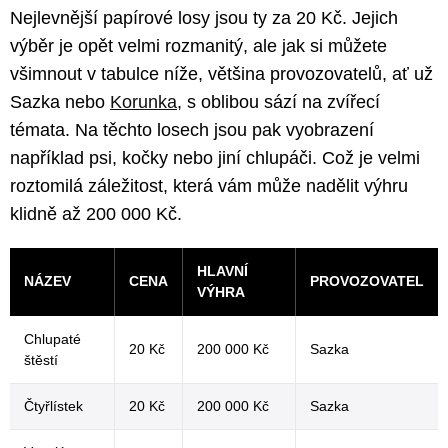
Nejlevnější papírové losy jsou ty za 20 Kč. Jejich
výběr je opět velmi rozmanitý, ale jak si můžete
všimnout v tabulce níže, většina provozovatelů, ať už
Sazka nebo
Korunka
, s oblibou sází na zvířecí
témata. Na těchto losech jsou pak vyobrazení
například psi, kočky nebo jiní chlupáči. Což je velmi
roztomilá záležitost, která vám může nadělit výhru
klidně až 200 000 Kč.
HLAVNÍ
NÁZEV
CENA
PROVOZOVATEL
VÝHRA
Chlupaté
20 Kč
200 000 Kč
Sazka
štěstí
Čtyřlístek
20 Kč
200 000 Kč
Sazka