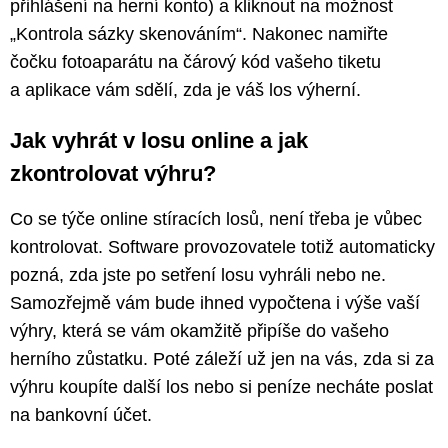
přihlášení na herní konto) a kliknout na možnost
„Kontrola sázky skenováním“. Nakonec namiřte
čočku fotoaparátu na čárový kód vašeho tiketu
a aplikace vám sdělí, zda je váš los výherní.
Jak vyhrát v losu online a jak
zkontrolovat výhru?
Co se týče online stíracích losů, není třeba je vůbec
kontrolovat. Software provozovatele totiž automaticky
pozná, zda jste po setření losu vyhráli nebo ne.
Samozřejmě vám bude ihned vypočtena i výše vaší
výhry, která se vám okamžitě připíše do vašeho
herního zůstatku. Poté záleží už jen na vás, zda si za
výhru koupíte další los nebo si peníze necháte poslat
na bankovní účet.