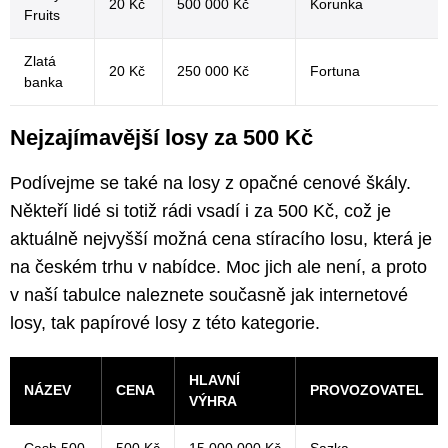
20 Kč
500 000 Kč
Korunka
Fruits
Zlatá
20 Kč
250 000 Kč
Fortuna
banka
Nejzajímavější losy za 500 Kč
Podívejme se také na losy z opačné cenové škály.
Někteří lidé si totiž rádi vsadí i za 500 Kč, což je
aktuálně nejvyšší možná cena stíracího losu, která je
na českém trhu v nabídce. Moc jich ale není, a proto
v naší tabulce naleznete současně jak internetové
losy, tak papírové losy z této kategorie.
HLAVNÍ
NÁZEV
CENA
PROVOZOVATEL
VÝHRA