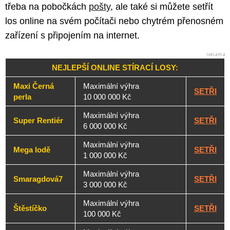
třeba na pobočkách
pošty
, ale také si můžete setřít
los online na svém počítači nebo chytrém přenosném
zařízení s připojením na internet.
NEJLEPŠÍ ONLINE STÍRACÍ LOSY:
Maxi Černá
Maximální výhra
SETŘI
perla
10 000 000 Kč
Maximální výhra
Super Rentiér
SETŘI
6 000 000 Kč
Maximální výhra
Mega lodě
SETŘI
1 000 000 Kč
Maximální výhra
Smaragdová7
SETŘI
3 000 000 Kč
Maximální výhra
Štěstíčko
SETŘI
100 000 Kč