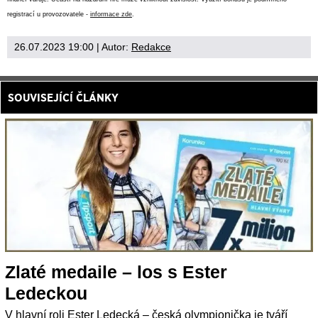
registrací u provozovatele -
informace zde
.
26.07.2023 19:00
| Autor:
Redakce
SOUVISEJÍCÍ ČLÁNKY
Zlaté medaile – los s Ester
Ledeckou
V hlavní roli Ester Ledecká – česká olympionička je tváří