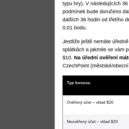
typu hry). V následujících 3
podmínek bude doručeno dal
dalších 36 hodin od třetího 
0,01 bodu.
Jestliže ještě nemáte úředně
splátkách a jakmile se vám po
$10.
Na úřední ověření mát
CzechPoint (městské/obecní 
Typ bonusu
Ověřený účet – vklad $20
Neověřený účet – vklad $20