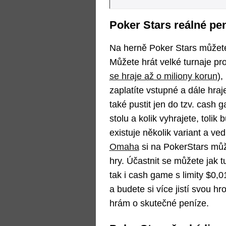
Poker Stars reálné pen
Na herně Poker Stars můžete 
Můžete hrát velké turnaje pro
se hraje až o miliony korun
),
zaplatíte vstupné a dále hraj
také pustit jen do tzv. cash 
stolu a kolik vyhrajete, tol
existuje několik variant a ve
Omaha
si na PokerStars může
hry. Účastnit se můžete jak t
tak i cash game s limity $0,
a budete si více jistí svou h
hrám o skutečné peníze.