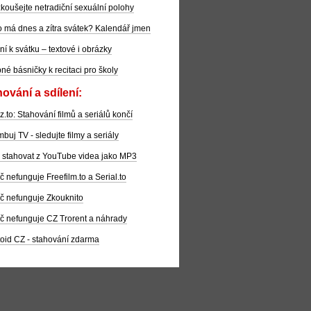
koušejte netradiční sexuální polohy
 má dnes a zítra svátek? Kalendář jmen
ní k svátku – textové i obrázky
pné básničky k recitaci pro školy
ování a sdílení:
z.to: Stahování filmů a seriálů končí
buj TV - sledujte filmy a seriály
 stahovat z YouTube videa jako MP3
č nefunguje Freefilm.to a Serial.to
č nefunguje Zkouknito
č nefunguje CZ Trorent a náhrady
oid CZ - stahování zdarma