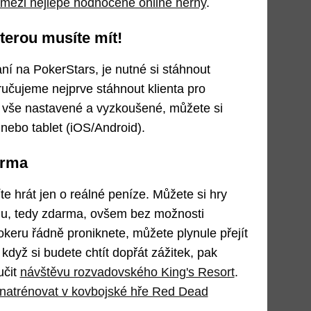
i mezi nejlépe hodnocené online herny
.
terou musíte mít!
ní na PokerStars, je nutné si stáhnout
ručujeme nejprve stáhnout klienta pro
t vše nastavené a vyzkoušené, můžete si
l nebo tablet (iOS/Android).
arma
 hrát jen o reálné peníze. Můžete si hry
mu, tedy zdarma, ovšem bez možnosti
okeru řádně proniknete, můžete plynule přejít
když si budete chtít dopřát zážitek, pak
učit
návštěvu rozvadovského King's Resort
.
natrénovat v kovbojské hře Red Dead