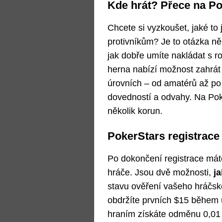
Kde hrát? Přece na Po
Chcete si vyzkoušet, jaké to 
protivníkům? Je to otázka n
jak dobře umíte nakládat s r
herna nabízí možnost zahrát
úrovních – od amatérů až po p
dovedností a odvahy. Na Pok
několik korun.
PokerStars registrace
Po dokončení registrace mát
hráče. Jsou dvě možnosti,
j
stavu ověření vašeho hráčské
obdržíte prvních $15 během 
hraním získáte odměnu 0,01 