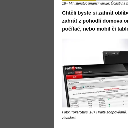
18+ Ministerstvo financí varuje: Účastí na 
Chtěli byste si zahrát oblí
zahrát z pohodlí domova on
počítač, nebo mobil či tabl
Foto: PokerStars, 18+ Hrajte zodpovědně. M
závislost.