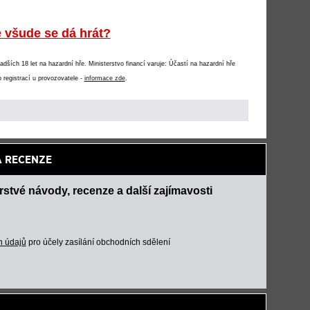
 všude se dá hrát?
ších 18 let na hazardní hře. Ministerstvo financí varuje: Účastí na hazardní hře
 registrací u provozovatele -
informace zde
.
A RECENZE
erstvé návody, recenze a další zajímavosti
h údajů
pro účely zasílání obchodních sdělení