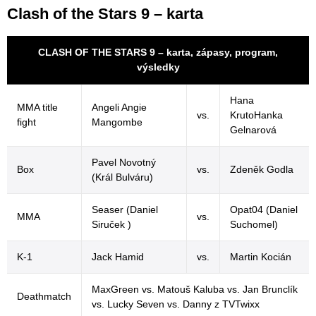
Clash of the Stars 9 – karta
CLASH OF THE STARS 9 – karta, zápasy, program,
výsledky
Hana
MMA title
Angeli Angie
vs.
KrutoHanka
fight
Mangombe
Gelnarová
Pavel Novotný
Box
vs.
Zdeněk Godla
(Král Bulváru)
Seaser (Daniel
Opat04 (Daniel
MMA
vs.
Siruček )
Suchomel)
K-1
Jack Hamid
vs.
Martin Kocián
MaxGreen vs. Matouš Kaluba vs. Jan Brunclík
Deathmatch
vs. Lucky Seven vs. Danny z TVTwixx