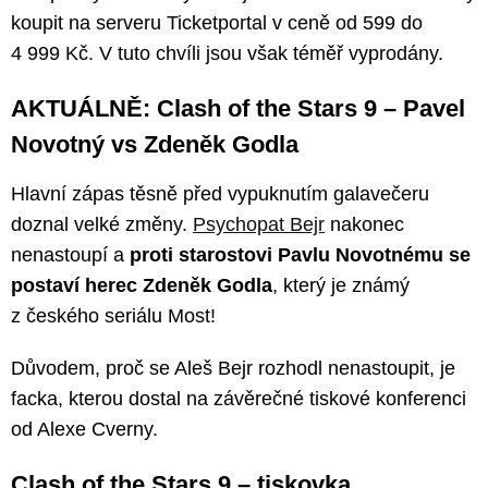
koupit na serveru Ticketportal v ceně od 599 do
4 999 Kč. V tuto chvíli jsou však téměř vyprodány.
AKTUÁLNĚ: Clash of the Stars 9 – Pavel
Novotný vs Zdeněk Godla
Hlavní zápas těsně před vypuknutím galavečeru
doznal velké změny.
Psychopat Bejr
nakonec
nenastoupí a
proti starostovi Pavlu Novotnému se
postaví herec Zdeněk Godla
, který je známý
z českého seriálu Most!
Důvodem, proč se Aleš Bejr rozhodl nenastoupit, je
facka, kterou dostal na závěrečné tiskové konferenci
od Alexe Cverny.
Clash of the Stars 9 – tiskovka,