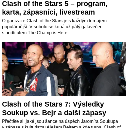
Clash of the Stars 5 – program,
karta, zápasníci, livestream
Organizace Clash of the Stars je s každým turnajem
populárnější. V sobotu se koná už pátý galavečer
s podtitulem The Champ is Here.
Clash of the Stars 7: Výsledky
Soukup vs. Bejr a další zápasy
Přečtěte si, jaké jsou šance na úspěch Jaromíra Soukupa
v zápase s kulturistou Alešem Bejrem a kde turnaj Clash of