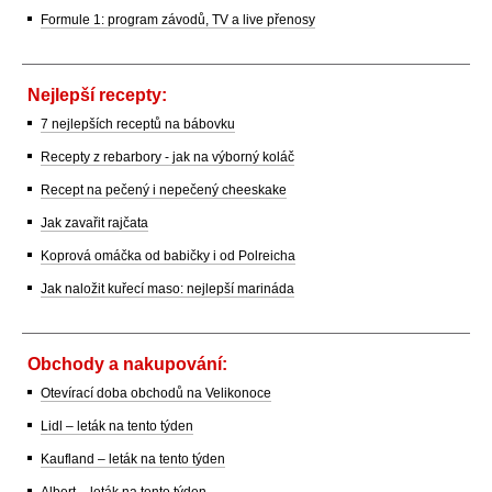
Formule 1: program závodů, TV a live přenosy
Nejlepší recepty:
7 nejlepších receptů na bábovku
Recepty z rebarbory - jak na výborný koláč
Recept na pečený i nepečený cheeskake
Jak zavařit rajčata
Koprová omáčka od babičky i od Polreicha
Jak naložit kuřecí maso: nejlepší marináda
Obchody a nakupování:
Otevírací doba obchodů na Velikonoce
Lidl – leták na tento týden
Kaufland – leták na tento týden
Albert – leták na tento týden