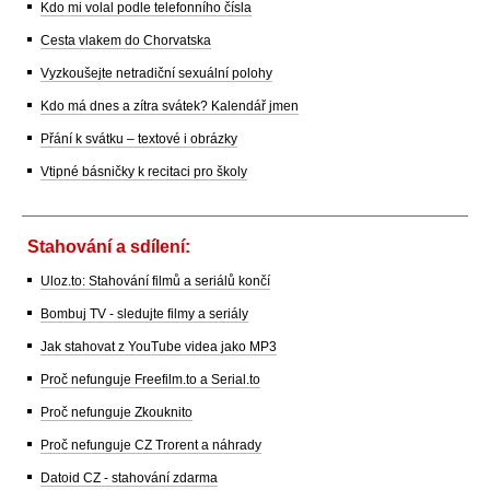
Kdo mi volal podle telefonního čísla
Cesta vlakem do Chorvatska
Vyzkoušejte netradiční sexuální polohy
Kdo má dnes a zítra svátek? Kalendář jmen
Přání k svátku – textové i obrázky
Vtipné básničky k recitaci pro školy
Stahování a sdílení:
Uloz.to: Stahování filmů a seriálů končí
Bombuj TV - sledujte filmy a seriály
Jak stahovat z YouTube videa jako MP3
Proč nefunguje Freefilm.to a Serial.to
Proč nefunguje Zkouknito
Proč nefunguje CZ Trorent a náhrady
Datoid CZ - stahování zdarma