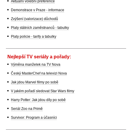
Aktuální volební preference
Demonstrace v Praze - informace
Zvýšení (valorizace) důchodů
Platy státních zaměstnanců - tabulky
Platy policie - tarify a tabulky
Nejlepší TV seriály a pořady:
Výměna manželek na TV Nova
Český MasterChef na televizi Nova
Jak jdou Marvel filmy po sobě
V jakém pořadí sledovat Star Wars filmy
Harry Potter: Jak jdou díly po sobě
Seriál Zoo na Primě
Survivor: Program a účasníci