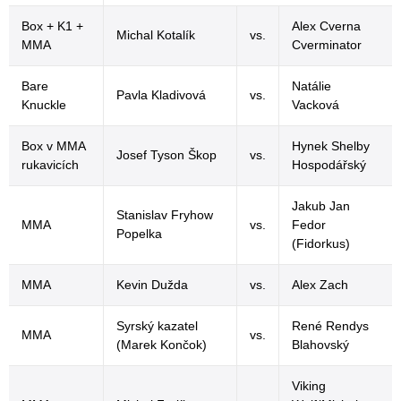
Box + K1 +
Alex Cverna
Michal Kotalík
vs.
MMA
Cverminator
Bare
Natálie
Pavla Kladivová
vs.
Knuckle
Vacková
Box v MMA
Hynek Shelby
Josef Tyson Škop
vs.
rukavicích
Hospodářský
Jakub Jan
Stanislav Fryhow
MMA
vs.
Fedor
Popelka
(Fidorkus)
MMA
Kevin Dužda
vs.
Alex Zach
Syrský kazatel
René Rendys
MMA
vs.
(Marek Končok)
Blahovský
Viking