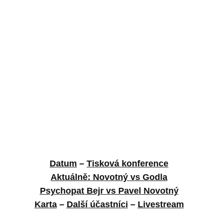
Datum
–
Tisková konference
Aktuálně: Novotný vs Godla
Psychopat Bejr vs Pavel Novotný
Karta
–
Další účastníci
–
Livestream