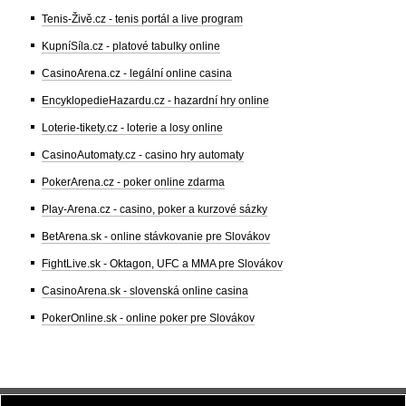
Tenis-Živě.cz - tenis portál a live program
KupníSíla.cz - platové tabulky online
CasinoArena.cz - legální online casina
EncyklopedieHazardu.cz - hazardní hry online
Loterie-tikety.cz - loterie a losy online
CasinoAutomaty.cz - casino hry automaty
PokerArena.cz - poker online zdarma
Play-Arena.cz - casino, poker a kurzové sázky
BetArena.sk - online stávkovanie pre Slovákov
FightLive.sk - Oktagon, UFC a MMA pre Slovákov
CasinoArena.sk - slovenská online casina
PokerOnline.sk - online poker pre Slovákov