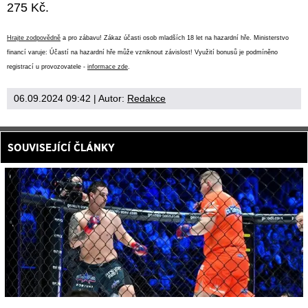
275 Kč.
Hrajte zodpovědně
a pro zábavu! Zákaz účasti osob mladších 18 let na hazardní hře. Ministerstvo
financí varuje: Účastí na hazardní hře může vzniknout závislost! Využití bonusů je podmíněno
registrací u provozovatele -
informace zde
.
06.09.2024 09:42
| Autor:
Redakce
SOUVISEJÍCÍ ČLÁNKY