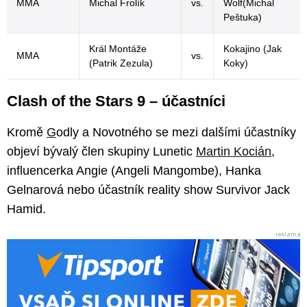
MMA
Michal Frolík
vs.
Wolf(Michal
Peštuka)
Král Montáže
Kokajino (Jak
MMA
vs.
(Patrik Zezula)
Koky)
Clash of the Stars 9 – účastníci
Kromě
G
odly a Novotného se mezi dalšími účastníky
objeví bývalý člen skupiny Lunetic
Martin Kocián
,
influencerka Angie (Angeli Mangombe), Hanka
Gelnarová nebo účastník reality show Survivor Jack
Hamid.