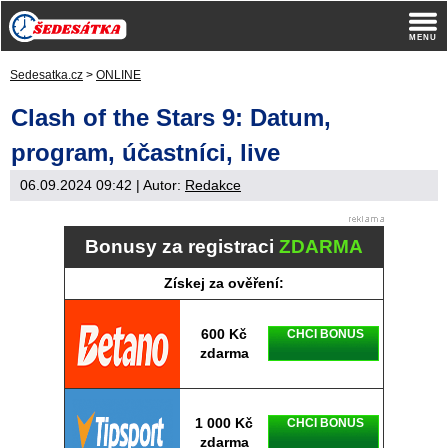
Sedesatka.cz
>
ONLINE
Clash of the Stars 9: Datum,
program, účastníci, live
06.09.2024 09:42
| Autor:
Redakce
Bonusy za registraci
ZDARMA
Získej za ověření:
600 Kč
CHCI BONUS
zdarma
1 000 Kč
CHCI BONUS
zdarma