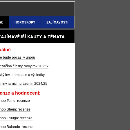
NE
HOROSKOPY
ZAJÍMAVOSTI
ZAJÍMAVĚJŠÍ KAUZY A TÉMATA
uálně:
é bude počasí v únoru
 začíná čínský Nový rok 2025?
ký lev: nominace a výsledky
míny jarních prázdnin 2024/25
enze a hodnocení:
hop Temu: recenze
hop Shein: recenze
hop Fruugo: recenze
hop Balando: recenze