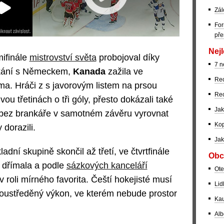
Zál
For
pře
Nejl
ifinále
mistrovství světa
probojoval díky
7 n
kání s Německem,
Kanada
zažila ve
Rec
ma. Hráči z s javorovým listem na prsou
Rec
u třetinách o tři góly, přesto dokázali také
Jak
 bez brankáře v samotném závěru vyrovnat
Kop
dorazili.
Jak
dní skupině skončil až třetí, ve čtvrtfinále
Obc
m dřímala a podle
sázkových kanceláří
Ote
 roli mírného favorita. Čeští hokejisté musí
Lid
oustředěný výkon, ve kterém nebude prostor
Kau
Alb