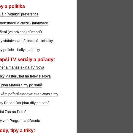
y a politika
uální volební preference
onstrace v Praze - informace
šení (valorizace) důchodů
ty státních zaměstnanců - tabulky
ty policie - tarify a tabulky
epší TV seriály a pořady:
měna manželek na TV Nova
ký MasterChef na televizi Nova
 jdou Marvel filmy po sobě
akém pořadí sledovat Star Wars filmy
ry Potter: Jak jdou díly po sobě
iál Zoo na Primě
vivor: Program a účasníci
dy, tipy a triky: