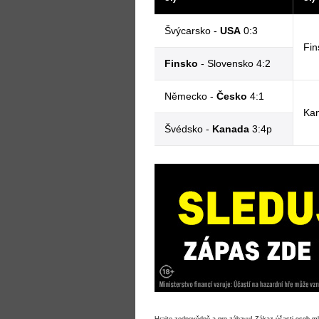
Švýcarsko -
USA
0:3
Fin
Finsko
- Slovensko 4:2
Německo -
Česko
4:1
Kan
Švédsko -
Kanada
3:4p