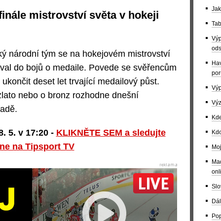
Jak
nále mistrovství světa v hokeji
Tab
Výp
ods
ký národní tým se na hokejovém mistrovství
Hav
joval do bojů o medaile. Povede se svěřencům
por
ukončit deset let trvající medailový půst.
Výp
o zlato nebo o bronz rozhodne dnešní
Výz
nadě.
Kde
. 5. v 17:20 -
KLIKNĚTE SEM a sledujte
Kdo
ne na Tipsport TV
Moj
Maď
onl
Slo
Dál
Pop