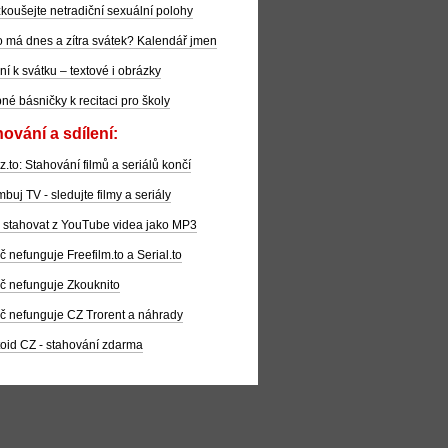
koušejte netradiční sexuální polohy
 má dnes a zítra svátek? Kalendář jmen
ní k svátku – textové i obrázky
pné básničky k recitaci pro školy
ování a sdílení:
z.to: Stahování filmů a seriálů končí
buj TV - sledujte filmy a seriály
 stahovat z YouTube videa jako MP3
č nefunguje Freefilm.to a Serial.to
č nefunguje Zkouknito
č nefunguje CZ Trorent a náhrady
oid CZ - stahování zdarma