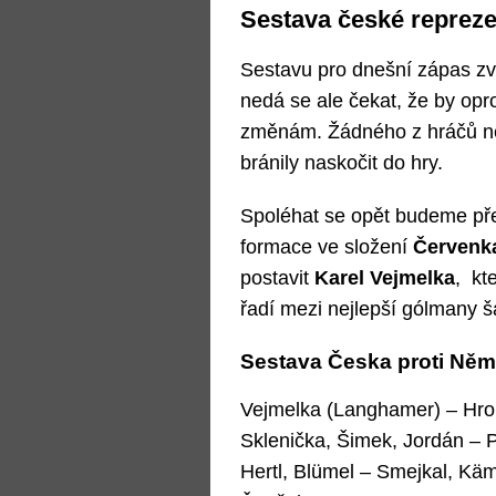
Sestava české repreze
Sestavu pro dnešní zápas zve
nedá se ale čekat, že by opr
změnám. Žádného z hráčů net
bránily naskočit do hry.
Spoléhat se opět budeme pře
formace ve složení
Červenka
postavit
Karel Vejmelka
, kt
řadí mezi nejlepší gólmany 
Sestava Česka proti Ně
Vejmelka (Langhamer) – Hro
Sklenička, Šimek, Jordán – P
Hertl, Blümel – Smejkal, Käm