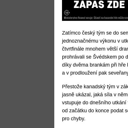
Zatímco český tým se do sem
jednoznačnému výkonu v ut
čtvrtfinále mnohem větší dra
prohrávali se Švédskem po dvo
díky dvěma brankám při hře
a v prodloužení pak seveřany 
Přestože kanadský tým v zákla
jasně ukázal, jaká síla v ně
vstupuje do dnešního utkání v
od začátku do konce podat s
pro chyby.