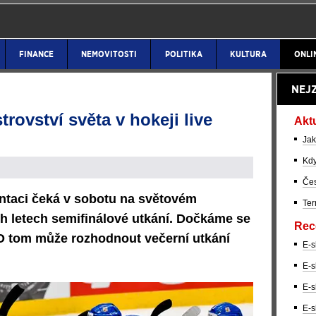
FINANCE
NEMOVITOSTI
POLITIKA
KULTURA
ONLI
NEJ
rovství světa v hokeji live
Akt
Jak
Kdy
Čes
ntaci čeká v sobotu na světovém
Ter
h letech semifinálové utkání. Dočkáme se
Rec
 O tom může rozhodnout večerní utkání
E-s
E-s
E-s
E-s