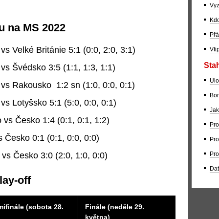
Vyz
Kdo
u na MS 2022
Přá
s Velké Británie 5:1 (0:0, 2:0, 3:1)
Vti
Stah
vs Švédsko 3:5 (1:1, 1:3, 1:1)
Ulo
vs Rakousko 1:2 sn (1:0, 0:0, 0:1)
Bom
vs Lotyšsko 5:1 (5:0, 0:0, 0:1)
Jak
 vs Česko 1:4 (0:1, 0:1, 1:2)
Pro
 Česko 0:1 (0:1, 0:0, 0:0)
Pro
vs Česko 3:0 (2:0, 1:0, 0:0)
Pro
Dat
ay-off
ifinále (sobota 28.
Finále (neděle 29.
května)