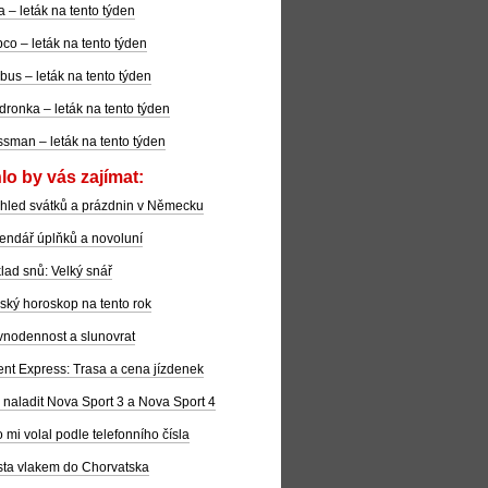
la – leták na tento týden
co – leták na tento týden
bus – leták na tento týden
dronka – leták na tento týden
sman – leták na tento týden
lo by vás zajímat:
hled svátků a prázdnin v Německu
endář úplňků a novoluní
lad snů: Velký snář
ský horoskop na tento rok
nodennost a slunovrat
ent Express: Trasa a cena jízdenek
 naladit Nova Sport 3 a Nova Sport 4
 mi volal podle telefonního čísla
ta vlakem do Chorvatska