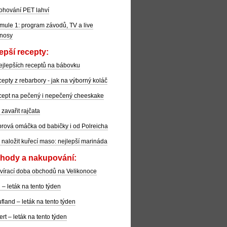
ohování PET lahví
mule 1: program závodů, TV a live
nosy
epší recepty:
ejlepších receptů na bábovku
epty z rebarbory - jak na výborný koláč
ept na pečený i nepečený cheeskake
 zavařit rajčata
rová omáčka od babičky i od Polreicha
 naložit kuřecí maso: nejlepší marináda
hody a nakupování:
vírací doba obchodů na Velikonoce
l – leták na tento týden
fland – leták na tento týden
ert – leták na tento týden