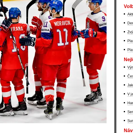
Volb
Akt
Dem
Zvý
Pla
Pla
Nejl
Vý
Čes
Jak
V j
Har
Ser
Sur
Návo