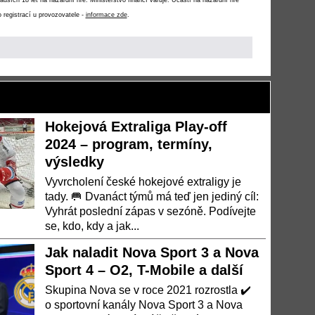
ších 18 let na hazardní hře. Ministerstvo financí varuje: Účastí na hazardní hře
 registrací u provozovatele -
informace zde
.
Hokejová Extraliga Play-off
2024 – program, termíny,
výsledky
Vyvrcholení české hokejové extraligy je
tady. 🥅 Dvanáct týmů má teď jen jediný cíl:
Vyhrát poslední zápas v sezóně. Podívejte
se, kdo, kdy a jak...
Jak naladit Nova Sport 3 a Nova
Sport 4 – O2, T-Mobile a další
Skupina Nova se v roce 2021 rozrostla ✔️
o sportovní kanály Nova Sport 3 a Nova