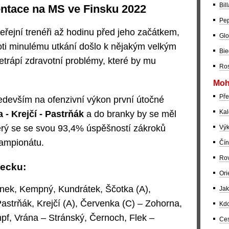
Bil
ntace na MS ve Finsku 2022
Pep
řejní trenéři až hodinu před jeho začátkem,
Glo
oti minulému utkání došlo k nějakým velkým
Bie
rápí zdravotní problémy, které by mu
Ros
Moh
Pře
devším na ofenzivní výkon první útočné
Kal
 - Krejčí - Pastrňák
a do branky by se měl
erý se se svou 93,4% úspěšností zákroků
Výk
šampionátu.
Čín
Rov
mecku:
Ori
nek, Kempný, Kundrátek, Ščotka (A),
Jak
astrňák, Krejčí (A), Červenka (C) – Zohorna,
Kdo
pf, Vrána – Stránský, Černoch, Flek –
Ces