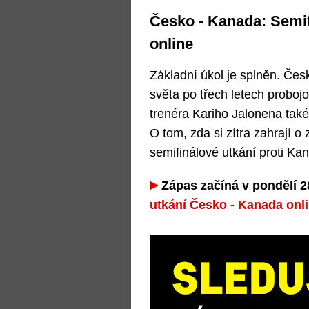
Česko - Kanada: Semifi
online
Základní úkol je splněn. Čes
světa po třech letech probo
trenéra Kariho Jalonena také 
O tom, zda si zítra zahrají 
semifinálové utkání proti Ka
Zápas začíná v pondělí 28
utkání Česko - Kanada onli