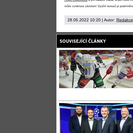
Hrajte zodpovědně
a pro zábavu! Zákaz účasti osob mlad
může vzniknout závislost! Využití bonusů je podmíněno
28.05.2022 10:20
| Autor:
Redakce
SOUVISEJÍCÍ ČLÁNKY