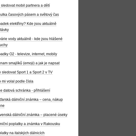
 sledovat mobil partnera a dětí
ulka časových pásem a světový čas
adek elektřiny? Kde jsou aktuálně
távky
árie vody aktuálně - kde jsou hlášené
uchy
adky O2 - televize, internet, mobily
nam smajlíků (emoji) a jak je napsat
 sledovat Sport 1 a Sport 2 v TV
 mi volal podle čísla
e datová schránka - přihlášení
arská dálniční známka – cena, nákup
ine
venská dálniční známka – placené úseky
niční poplatky a známka v Rakousku
latky na italských dálnicích