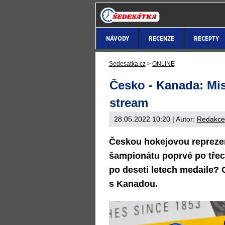
NÁVODY
RECENZE
RECEPTY
Sedesatka.cz
>
ONLINE
Česko - Kanada: Mist
stream
28.05.2022 10:20
| Autor:
Redakce
Českou hokejovou repreze
šampionátu poprvé po třec
po deseti letech medaile?
s Kanadou.