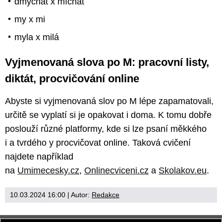
dmýchat x míchat
my x mi
myla x milá
Vyjmenovaná slova po M: pracovní listy,
diktát, procvičování online
Abyste si vyjmenovaná slov po M lépe zapamatovali,
určitě se vyplatí si je opakovat i doma. K tomu dobře
poslouží různé platformy, kde si lze psaní měkkého
i a tvrdého y procvičovat online. Taková cvičení
najdete například
na
Umimecesky.cz
,
Onlinecviceni.cz
a
Skolakov.eu
.
10.03.2024 16:00
| Autor:
Redakce