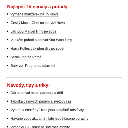
Nejlepší TV seriály a pořady:
Výměna manželek na TV Nova
Český MasterChef na televizi Nova
Jak jdou Marvel filmy po sobě
V jakém pořadí sledovat Star Wars filmy
Harry Potter: Jak jdou díly po sobě
Seriál Zoo na Primě
Survivor: Program a účasníci
Návody, tipy a triky:
Jak sledovat mobil partnera a dětí
Tabulka časových pásem a světový čas
Výpadek elektřiny? Kde jsou aktuálně odstávky
Havárie vody aktuálně - kde jsou hlášené poruchy
Výpadky O2 - televize, internet, mobily