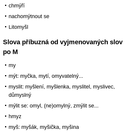
chmýří
nachomýtnout se
Litomyšl
Slova příbuzná od vyjmenovaných slov
po M
my
mýt: myčka, mytí, omyvatelný...
myslit: myšlení, myšlenka, myslitel, myslivec,
důmyslný
mýlit se: omyl, (ne)omylný, zmýlit se...
hmyz
myš: myšák, myšička, myšina