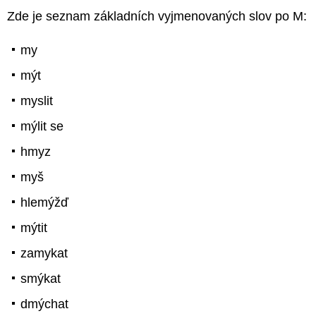
Zde je seznam základních vyjmenovaných slov po M:
my
mýt
myslit
mýlit se
hmyz
myš
hlemýžď
mýtit
zamykat
smýkat
dmýchat