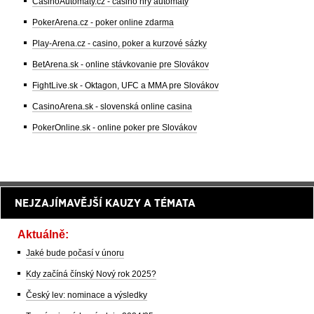
CasinoAutomaty.cz - casino hry automaty
PokerArena.cz - poker online zdarma
Play-Arena.cz - casino, poker a kurzové sázky
BetArena.sk - online stávkovanie pre Slovákov
FightLive.sk - Oktagon, UFC a MMA pre Slovákov
CasinoArena.sk - slovenská online casina
PokerOnline.sk - online poker pre Slovákov
NEJZAJÍMAVĚJŠÍ KAUZY A TÉMATA
Aktuálně:
Jaké bude počasí v únoru
Kdy začíná čínský Nový rok 2025?
Český lev: nominace a výsledky