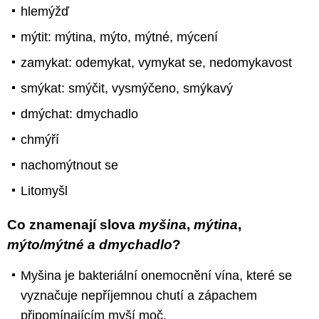
hlemýžď
mýtit: mýtina, mýto, mýtné, mýcení
zamykat: odemykat, vymykat se, nedomykavost
smýkat: smýčit, vysmýčeno, smýkavý
dmýchat: dmychadlo
chmýří
nachomýtnout se
Litomyšl
Co znamenají slova
myšina
,
mýtina
,
mýto/mýtné a
dmychadlo
?
Myšina je bakteriální onemocnění vína, které se
vyznačuje nepříjemnou chutí a zápachem
připomínajícím myší moč.