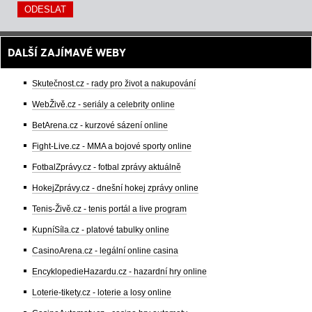
DALŠÍ ZAJÍMAVÉ WEBY
Skutečnost.cz - rady pro život a nakupování
WebŽivě.cz - seriály a celebrity online
BetArena.cz - kurzové sázení online
Fight-Live.cz - MMA a bojové sporty online
FotbalZprávy.cz - fotbal zprávy aktuálně
HokejZprávy.cz - dnešní hokej zprávy online
Tenis-Živě.cz - tenis portál a live program
KupníSíla.cz - platové tabulky online
CasinoArena.cz - legální online casina
EncyklopedieHazardu.cz - hazardní hry online
Loterie-tikety.cz - loterie a losy online