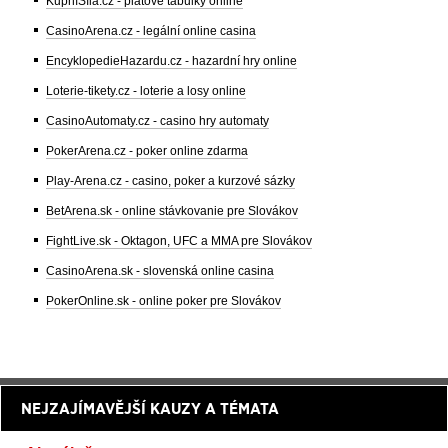
KupníSíla.cz - platové tabulky online
CasinoArena.cz - legální online casina
EncyklopedieHazardu.cz - hazardní hry online
Loterie-tikety.cz - loterie a losy online
CasinoAutomaty.cz - casino hry automaty
PokerArena.cz - poker online zdarma
Play-Arena.cz - casino, poker a kurzové sázky
BetArena.sk - online stávkovanie pre Slovákov
FightLive.sk - Oktagon, UFC a MMA pre Slovákov
CasinoArena.sk - slovenská online casina
PokerOnline.sk - online poker pre Slovákov
NEJZAJÍMAVĚJŠÍ KAUZY A TÉMATA