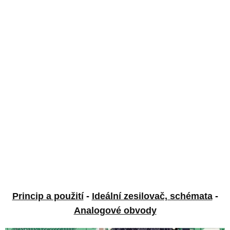
Princip a použití
-
Ideální zesilovač, schémata
-
Analogové obvody