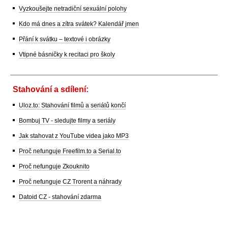
Vyzkoušejte netradiční sexuální polohy
Kdo má dnes a zítra svátek? Kalendář jmen
Přání k svátku – textové i obrázky
Vtipné básničky k recitaci pro školy
Stahování a sdílení:
Uloz.to: Stahování filmů a seriálů končí
Bombuj TV - sledujte filmy a seriály
Jak stahovat z YouTube videa jako MP3
Proč nefunguje Freefilm.to a Serial.to
Proč nefunguje Zkouknito
Proč nefunguje CZ Trorent a náhrady
Datoid CZ - stahování zdarma