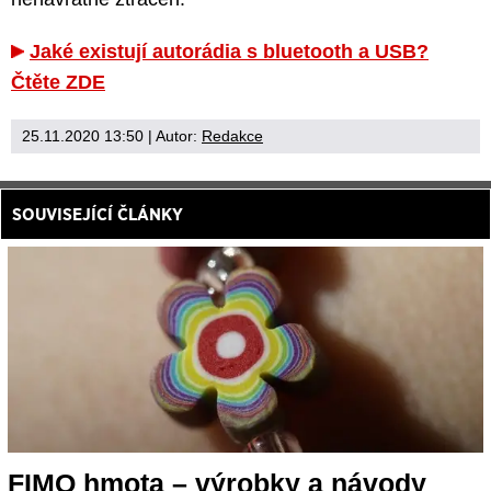
Jaké existují autorádia s bluetooth a USB?
Čtěte ZDE
25.11.2020 13:50
| Autor:
Redakce
SOUVISEJÍCÍ ČLÁNKY
FIMO hmota – výrobky a návody