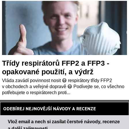
Třídy respirátorů FFP2 a FFP3 -
opakované použití, a výdrž
Vláda zavádí povinnost nosit 😷 respirátory třídy FFP2
v obchodech a veřejné dopravě 😷 Podívejte se, co všechno
potřebujete o respirátorech proti...
ODEBÍREJ NEJNOVĚJŠÍ NÁVODY A RECENZE
Vlož email a nech si zasílat čerstvé návody, recenze
a další zajímavosti