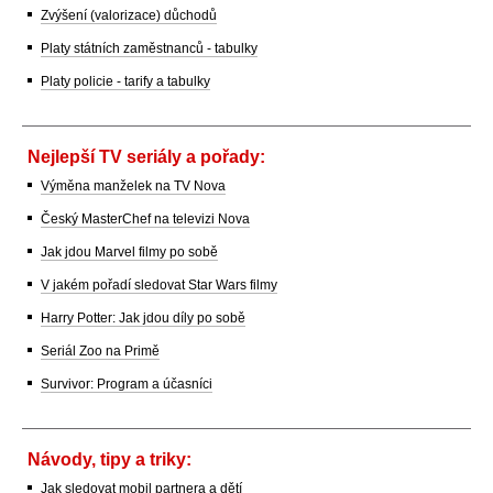
Zvýšení (valorizace) důchodů
Platy státních zaměstnanců - tabulky
Platy policie - tarify a tabulky
Nejlepší TV seriály a pořady:
Výměna manželek na TV Nova
Český MasterChef na televizi Nova
Jak jdou Marvel filmy po sobě
V jakém pořadí sledovat Star Wars filmy
Harry Potter: Jak jdou díly po sobě
Seriál Zoo na Primě
Survivor: Program a účasníci
Návody, tipy a triky:
Jak sledovat mobil partnera a dětí