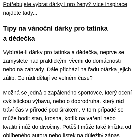
Potřebujete vybrat dárky i pro ženy? Více inspirace
najdete tady...
Tipy na vánoční dárky pro tatínka
a dědečka
Vybíráte-li dárky pro tatínka a dědečka, neprve se
zamyslete nad praktickými věcmi do domácnosti
nebo na zahrady. Dále přichází na řadu otázka jejich
zálib. Co rádi dělají ve volném čase?
Možná se jedná o zapáleného sportovce, který ocení
cyklistickou výbavu, nebo o dobrodruha, který rád
tráví čas v přírodě pod širákem. V tom případě se
může hodit stan, krosna, kotlík na vaření nebo
kvalitní nůž do divočiny. Potěšit může také knížka od
oblíbeného autora nebo lístek na důležitý zápas.