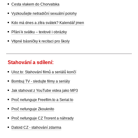
Cesta vlakem do Chorvatska
Vyzkoušejte netradiční sexuální polohy
Kdo má dnes a zítra svátek? Kalendář jmen
Přání k svátku – textové i obrázky
Vtipné básničky k recitaci pro školy
Stahování a sdílení:
Uloz.to: Stahování filmů a seriálů končí
Bombuj TV - sledujte filmy a seriály
Jak stahovat z YouTube videa jako MP3
Proč nefunguje Freefilm.to a Serial.to
Proč nefunguje Zkouknito
Proč nefunguje CZ Trorent a náhrady
Datoid CZ - stahování zdarma