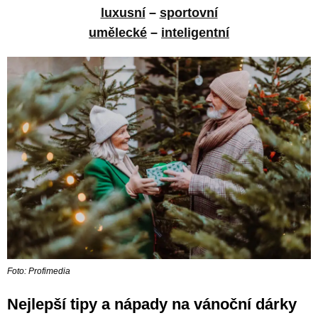
luxusní
–
sportovní
umělecké
–
inteligentní
Foto: Profimedia
Nejlepší tipy a nápady na vánoční dárky