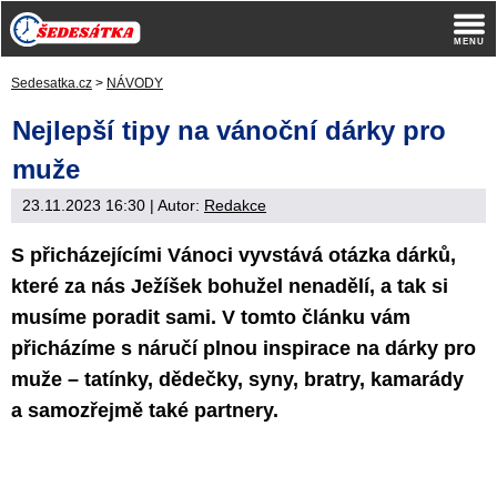
Sedesatka.cz
>
NÁVODY
Nejlepší tipy na vánoční dárky pro
muže
23.11.2023 16:30
| Autor:
Redakce
S přicházejícími Vánoci vyvstává otázka dárků,
které za nás Ježíšek bohužel nenadělí, a tak si
musíme poradit sami. V tomto článku vám
přicházíme s náručí plnou inspirace na dárky pro
muže – tatínky, dědečky, syny, bratry, kamarády
a samozřejmě také partnery.