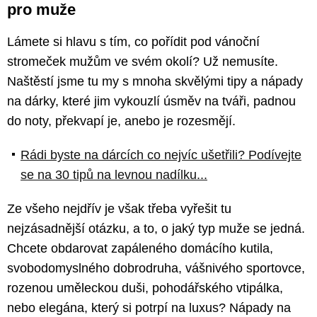
pro muže
Lámete si hlavu s tím, co pořídit pod vánoční
stromeček mužům ve svém okolí? Už nemusíte.
Naštěstí jsme tu my s mnoha skvělými tipy a nápady
na dárky, které jim vykouzlí úsměv na tváři, padnou
do noty, překvapí je, anebo je rozesmějí.
Rádi byste na dárcích co nejvíc ušetřili? Podívejte
se na 30 tipů na levnou nadílku...
Ze všeho nejdřív je však třeba vyřešit tu
nejzásadnější otázku, a to, o jaký typ muže se jedná.
Chcete obdarovat zapáleného domácího kutila,
svobodomyslného dobrodruha, vášnivého sportovce,
rozenou uměleckou duši, pohodářského vtipálka,
nebo elegána, který si potrpí na luxus? Nápady na