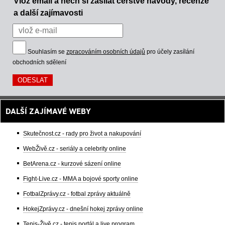
Vlož email a nech si zasílat čerstvé návody, recenze
a další zajímavosti
Souhlasím se
zpracováním osobních údajů
pro účely zasílání
obchodních sdělení
DALŠÍ ZAJÍMAVÉ WEBY
Skutečnost.cz - rady pro život a nakupování
WebŽivě.cz - seriály a celebrity online
BetArena.cz - kurzové sázení online
Fight-Live.cz - MMA a bojové sporty online
FotbalZprávy.cz - fotbal zprávy aktuálně
HokejZprávy.cz - dnešní hokej zprávy online
Tenis-Živě.cz - tenis portál a live program