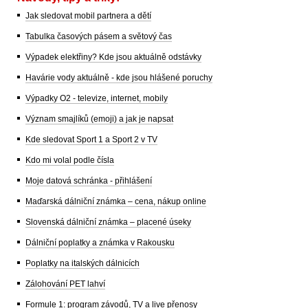
Jak sledovat mobil partnera a dětí
Tabulka časových pásem a světový čas
Výpadek elektřiny? Kde jsou aktuálně odstávky
Havárie vody aktuálně - kde jsou hlášené poruchy
Výpadky O2 - televize, internet, mobily
Význam smajlíků (emoji) a jak je napsat
Kde sledovat Sport 1 a Sport 2 v TV
Kdo mi volal podle čísla
Moje datová schránka - přihlášení
Maďarská dálniční známka – cena, nákup online
Slovenská dálniční známka – placené úseky
Dálniční poplatky a známka v Rakousku
Poplatky na italských dálnicích
Zálohování PET lahví
Formule 1: program závodů, TV a live přenosy