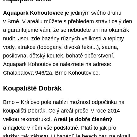
Aquapark Kohoutovice
je jediným svého druhu
v Brně. V areálu můžete s přehledem strávit celý den
a garantujeme vám, že se nebudete ani na okamžik
nudit. Jsou zde bazény různých velikostí a teploty
vody, atrakce (tobogány, divoká řeka...), sauna,
posilovna, dětský koutek, bohaté občerstvení.
Aquapark Kohoutovice naleznete na adrese:
Chalabalova 946/2a, Brno Kohoutovice.
Koupaliště Dobrák
Brno – Královo pole nabízí možnost odpočinku na
koupališti Dobrák. Celý areál prošel v roce 2014
velkou rekonstrukcí.
Areál je dobře členěný
a najdete v něm vše podstatné. Platí to jak pro
služby, tak zábavu. U bazénů je beach bar, na okraji