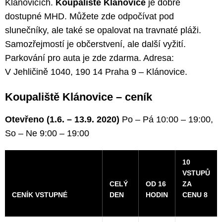
Klánovicích.
Koupaliště Klánovice
je dobře
dostupné MHD. Můžete zde odpočívat pod
slunečníky, ale také se opalovat na travnaté pláži.
Samozřejmostí je občerstvení, ale další vyžití.
Parkování pro auta je zde zdarma. Adresa:
V Jehličině 1040, 190 14 Praha 9 – Klánovice.
Koupaliště Klánovice – ceník
Otevřeno (1.6. – 13.9. 2020)
Po – Pá 10:00 – 19:00,
So – Ne 9:00 – 19:00
10
VSTUPŮ
CELÝ
OD 16
ZA
CENÍK VSTUPNÉ
DEN
HODIN
CENU 8