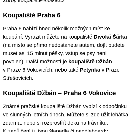
Zdroj: koupaliste-lhotka.cz
Koupaliště Praha 6
Praha 6 nabízí hned několik možných míst ke
koupání. Vyrazit můžete na koupaliště
Divoká Šárka
(na místo se přímo nedostanete autem, dojít budete
muset asi 15 minut pěšky, vstup se psy není
povolen). Další možností je
koupaliště Džbán
v Praze 6 Vokovicích, nebo také
Petynka
v Praze
Střešovicích.
Koupaliště Džbán – Praha 6 Vokovice
Známé pražské koupaliště Džbán vybízí k odpočinku
ve slunných letních dnech. Můžete si zde užít lehátka
zdarma, nebo si rozprostřít deku na trávníku.
K zapůjčení tu jsou šlapadla či paddleboardy.