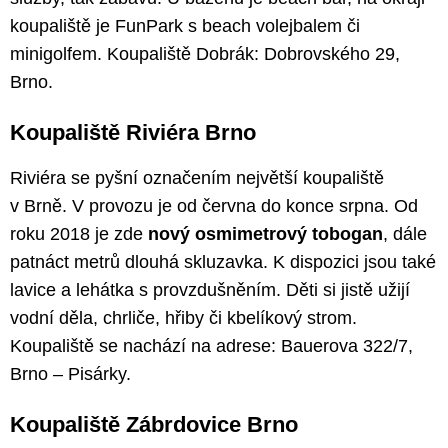
koupaliště je FunPark s beach volejbalem či
minigolfem. Koupaliště Dobrák: Dobrovského 29,
Brno.
Koupaliště Riviéra Brno
Riviéra se pyšní označením největší koupaliště
v Brně. V provozu je od června do konce srpna. Od
roku 2018 je zde
nový osmimetrový tobogan
, dále
patnáct metrů dlouhá skluzavka. K dispozici jsou také
lavice a lehátka s provzdušněním. Děti si jistě užijí
vodní děla, chrliče, hřiby či kbelíkový strom.
Koupaliště se nachází na adrese: Bauerova 322/7,
Brno – Pisárky.
Koupaliště Zábrdovice Brno