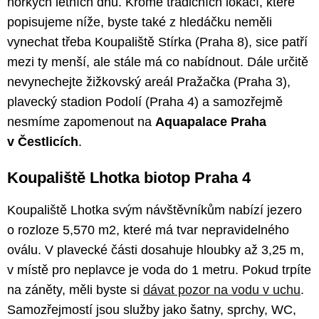
horkých letních dnů. Kromě tradičních lokací, které
popisujeme níže, byste také z hledáčku neměli
vynechat třeba Koupaliště Stírka (Praha 8), sice patří
mezi ty menší, ale stále má co nabídnout. Dále určitě
nevynechejte žižkovský areál Pražačka (Praha 3),
plavecký stadion Podolí (Praha 4) a samozřejmě
nesmíme zapomenout na
Aquapalace Praha
v Čestlicích
.
Koupaliště Lhotka biotop Praha 4
Koupaliště Lhotka svým návštěvníkům nabízí jezero
o rozloze 5,570 m2, které má tvar nepravidelného
oválu. V plavecké části dosahuje hloubky až 3,25 m,
v místě pro neplavce je voda do 1 metru. Pokud trpíte
na záněty, měli byste si
dávat pozor na vodu v uchu
.
Samozřejmostí jsou služby jako šatny, sprchy, WC,