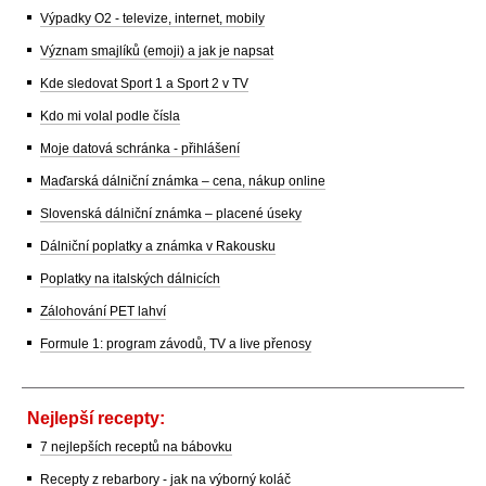
Výpadky O2 - televize, internet, mobily
Význam smajlíků (emoji) a jak je napsat
Kde sledovat Sport 1 a Sport 2 v TV
Kdo mi volal podle čísla
Moje datová schránka - přihlášení
Maďarská dálniční známka – cena, nákup online
Slovenská dálniční známka – placené úseky
Dálniční poplatky a známka v Rakousku
Poplatky na italských dálnicích
Zálohování PET lahví
Formule 1: program závodů, TV a live přenosy
Nejlepší recepty:
7 nejlepších receptů na bábovku
Recepty z rebarbory - jak na výborný koláč