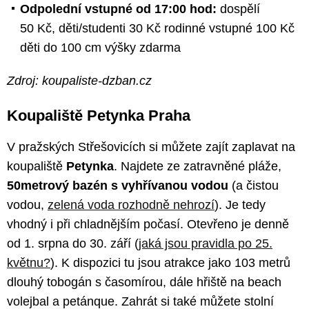
Odpolední vstupné od 17:00 hod:
dospělí
50 Kč, děti/studenti 30 Kč rodinné vstupné 100 Kč
děti do 100 cm výšky zdarma
Zdroj: koupaliste-dzban.cz
Koupaliště Petynka Praha
V pražských Střešovicích si můžete zajít zaplavat na
koupaliště
Petynka
. Najdete ze zatravněné pláže,
50metrový bazén s vyhřívanou vodou
(a čistou
vodou,
zelená voda rozhodně nehrozí
). Je tedy
vhodný i při chladnějším počasí. Otevřeno je denně
od 1. srpna do 30. září (
jaká jsou pravidla po 25.
květnu?
). K dispozici tu jsou atrakce jako 103 metrů
dlouhý tobogán s časomírou, dále hřiště na beach
volejbal a petánque. Zahrát si také můžete stolní