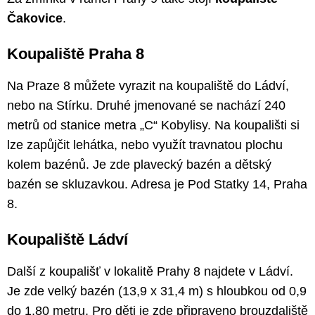
Čakovice
.
Koupaliště Praha 8
Na Praze 8 můžete vyrazit na koupaliště do Ládví,
nebo na Stírku. Druhé jmenované se nachází 240
metrů od stanice metra „C“ Kobylisy. Na koupališti si
lze zapůjčit lehátka, nebo využít travnatou plochu
kolem bazénů. Je zde plavecký bazén a dětský
bazén se skluzavkou. Adresa je Pod Statky 14, Praha
8.
Koupaliště Ládví
Další z koupališť v lokalitě Prahy 8 najdete v Ládví.
Je zde velký bazén (13,9 x 31,4 m) s hloubkou od 0,9
do 1,80 metru. Pro děti je zde připraveno brouzdaliště