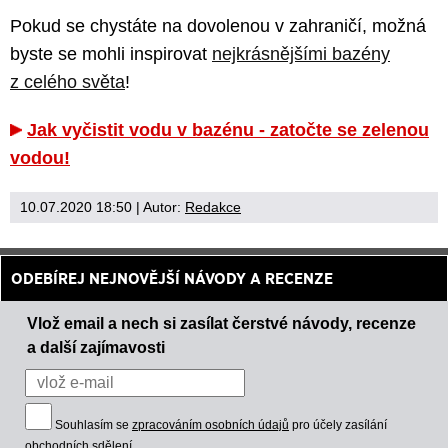
Pokud se chystáte na dovolenou v zahraničí, možná
byste se mohli inspirovat
nejkrásnějšími bazény
z celého světa
!
Jak vyčistit vodu v bazénu - zatočte se zelenou
vodou!
10.07.2020 18:50
| Autor:
Redakce
ODEBÍREJ NEJNOVĚJŠÍ NÁVODY A RECENZE
Vlož email a nech si zasílat čerstvé návody, recenze
a další zajímavosti
Souhlasím se
zpracováním osobních údajů
pro účely zasílání
obchodních sdělení