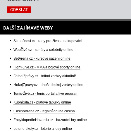
DALŠÍ ZAJÍMAVÉ WEBY
Skutečnost.cz - rady pro život a nakupování
WebŽivě.cz - seriály a celebrity online
BetArena.cz - kurzové sázení online
Fight-Live.cz - MMA a bojové sporty online
FotbalZprávy.cz - fotbal zprávy aktuálně
HokejZprávy.cz - dnešní hokej zprávy online
Tenis-Živě.cz - tenis portál a live program
KupníSíla.cz - platové tabulky online
CasinoArena.cz - legální online casina
EncyklopedieHazardu.cz - hazardní hry online
Loterie-tikety.cz - loterie a losy online