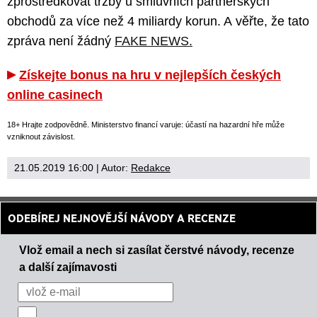
zprostředkovat tržby u smluvních partnerských
obchodů za více než 4 miliardy korun. A věřte, že tato
zpráva není žádný
FAKE NEWS.
Získejte bonus na hru v nejlepších českých
online casinech
18+ Hrajte zodpovědně. Ministerstvo financí varuje: účastí na hazardní hře může
vzniknout závislost.
21.05.2019 16:00
| Autor:
Redakce
ODEBÍREJ NEJNOVĚJŠÍ NÁVODY A RECENZE
Vlož email a nech si zasílat čerstvé návody, recenze
a další zajímavosti