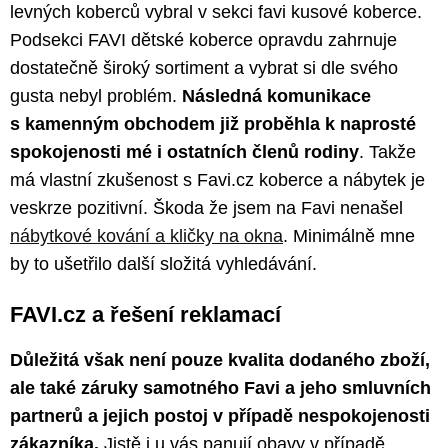
levných koberců vybral v sekci favi kusové koberce.
Podsekci FAVI dětské koberce opravdu zahrnuje
dostatečně široký sortiment a vybrat si dle svého
gusta nebyl problém.
Následná komunikace
s kamenným obchodem již proběhla k naprosté
spokojenosti mé i ostatních členů rodiny
. Takže
má vlastní zkušenost s Favi.cz koberce a nábytek je
veskrze pozitivní. Škoda že jsem na Favi nenašel
nábytkové kování a kličky na okna
. Minimálně mne
by to ušetřilo další složitá vyhledávání.
FAVI.cz a řešení reklamací
Důležitá však není pouze kvalita dodaného zboží,
ale také záruky samotného Favi a jeho smluvních
partnerů a jejich postoj v případě nespokojenosti
zákazníka.
Jistě i u vás panují obavy v případě