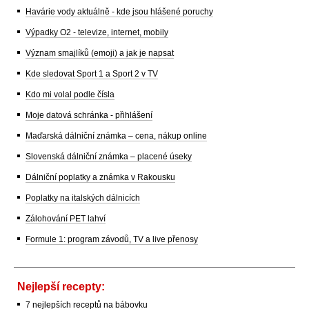
Havárie vody aktuálně - kde jsou hlášené poruchy
Výpadky O2 - televize, internet, mobily
Význam smajlíků (emoji) a jak je napsat
Kde sledovat Sport 1 a Sport 2 v TV
Kdo mi volal podle čísla
Moje datová schránka - přihlášení
Maďarská dálniční známka – cena, nákup online
Slovenská dálniční známka – placené úseky
Dálniční poplatky a známka v Rakousku
Poplatky na italských dálnicích
Zálohování PET lahví
Formule 1: program závodů, TV a live přenosy
Nejlepší recepty:
7 nejlepších receptů na bábovku