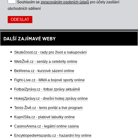
Souhlasím se
zpracováním osobních údajů
pro účely zasílání
obchodních sdělení
DALŠÍ ZAJÍMAVÉ WEBY
Skutečnost.cz - rady pro život a nakupování
WebŽivě.cz - seriály a celebrity online
BetArena.cz - kurzové sázení online
Fight-Live.cz - MMA a bojové sporty online
FotbalZprávy.cz - fotbal zprávy aktuálně
HokejZprávy.cz - dnešní hokej zprávy online
Tenis-Živě.cz - tenis portál a live program
KupníSíla.cz - platové tabulky online
CasinoArena.cz - legální online casina
EncyklopedieHazardu.cz - hazardní hry online