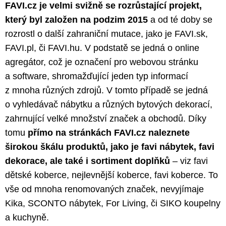
FAVI.cz je velmi svižně se rozrůstající projekt,
který byl založen na podzim 2015
a od té doby se
rozrostl o další zahraniční mutace, jako je FAVI.sk,
FAVI.pl, či FAVI.hu. V podstatě se jedná o online
agregátor, což je označení pro webovou stránku
a software, shromažďující jeden typ informací
z mnoha různých zdrojů. V tomto případě se jedná
o vyhledávač nábytku a různých bytových dekorací,
zahrnující velké množství značek a obchodů. Díky
tomu
přímo na stránkách FAVI.cz naleznete
širokou škálu produktů, jako je favi nábytek, favi
dekorace, ale také i sortiment doplňků
– viz favi
dětské koberce, nejlevnější koberce, favi koberce. To
vše od mnoha renomovaných značek, nevyjímaje
Kika, SCONTO nábytek, For Living, či SIKO koupelny
a kuchyně.