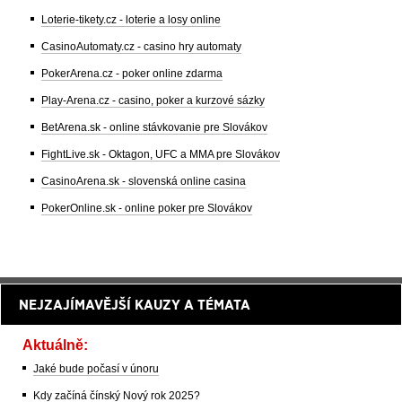
Loterie-tikety.cz - loterie a losy online
CasinoAutomaty.cz - casino hry automaty
PokerArena.cz - poker online zdarma
Play-Arena.cz - casino, poker a kurzové sázky
BetArena.sk - online stávkovanie pre Slovákov
FightLive.sk - Oktagon, UFC a MMA pre Slovákov
CasinoArena.sk - slovenská online casina
PokerOnline.sk - online poker pre Slovákov
NEJZAJÍMAVĚJŠÍ KAUZY A TÉMATA
Aktuálně:
Jaké bude počasí v únoru
Kdy začíná čínský Nový rok 2025?