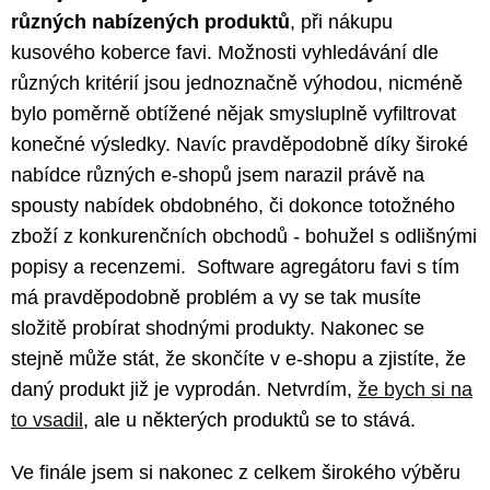
různých nabízených produktů
, při nákupu
kusového koberce favi. Možnosti vyhledávání dle
různých kritérií jsou jednoznačně výhodou, nicméně
bylo poměrně obtížené nějak smysluplně vyfiltrovat
konečné výsledky. Navíc pravděpodobně díky široké
nabídce různých e-shopů jsem narazil právě na
spousty nabídek obdobného, či dokonce totožného
zboží z konkurenčních obchodů - bohužel s odlišnými
popisy a recenzemi. Software agregátoru favi s tím
má pravděpodobně problém a vy se tak musíte
složitě probírat shodnými produkty. Nakonec se
stejně může stát, že skončíte v e-shopu a zjistíte, že
daný produkt již je vyprodán. Netvrdím,
že bych si na
to vsadil
, ale u některých produktů se to stává.
Ve finále jsem si nakonec z celkem širokého výběru