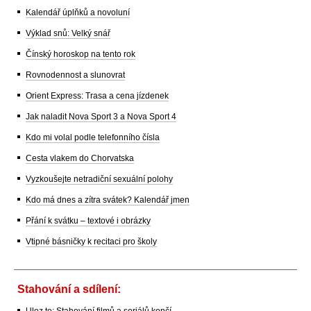
Kalendář úplňků a novoluní
Výklad snů: Velký snář
Čínský horoskop na tento rok
Rovnodennost a slunovrat
Orient Express: Trasa a cena jízdenek
Jak naladit Nova Sport 3 a Nova Sport 4
Kdo mi volal podle telefonního čísla
Cesta vlakem do Chorvatska
Vyzkoušejte netradiční sexuální polohy
Kdo má dnes a zítra svátek? Kalendář jmen
Přání k svátku – textové i obrázky
Vtipné básničky k recitaci pro školy
Stahování a sdílení:
Uloz.to: Stahování filmů a seriálů končí