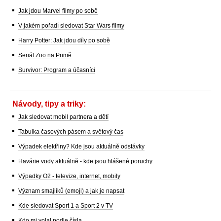
Jak jdou Marvel filmy po sobě
V jakém pořadí sledovat Star Wars filmy
Harry Potter: Jak jdou díly po sobě
Seriál Zoo na Primě
Survivor: Program a účasníci
Návody, tipy a triky:
Jak sledovat mobil partnera a dětí
Tabulka časových pásem a světový čas
Výpadek elektřiny? Kde jsou aktuálně odstávky
Havárie vody aktuálně - kde jsou hlášené poruchy
Výpadky O2 - televize, internet, mobily
Význam smajlíků (emoji) a jak je napsat
Kde sledovat Sport 1 a Sport 2 v TV
Kdo mi volal podle čísla