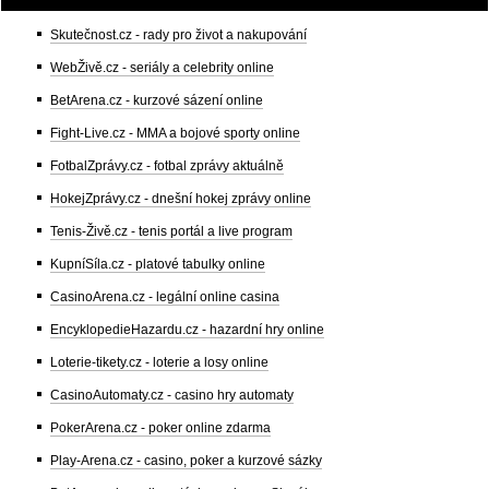
Skutečnost.cz - rady pro život a nakupování
WebŽivě.cz - seriály a celebrity online
BetArena.cz - kurzové sázení online
Fight-Live.cz - MMA a bojové sporty online
FotbalZprávy.cz - fotbal zprávy aktuálně
HokejZprávy.cz - dnešní hokej zprávy online
Tenis-Živě.cz - tenis portál a live program
KupníSíla.cz - platové tabulky online
CasinoArena.cz - legální online casina
EncyklopedieHazardu.cz - hazardní hry online
Loterie-tikety.cz - loterie a losy online
CasinoAutomaty.cz - casino hry automaty
PokerArena.cz - poker online zdarma
Play-Arena.cz - casino, poker a kurzové sázky