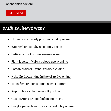
obchodních sdělení
DALŠÍ ZAJÍMAVÉ WEBY
Skutečnost.cz - rady pro život a nakupování
WebŽivě.cz - seriály a celebrity online
BetArena.cz - kurzové sázení online
Fight-Live.cz - MMA a bojové sporty online
FotbalZprávy.cz - fotbal zprávy aktuálně
HokejZprávy.cz - dnešní hokej zprávy online
Tenis-Živě.cz - tenis portál a live program
KupníSíla.cz - platové tabulky online
CasinoArena.cz - legální online casina
EncyklopedieHazardu.cz - hazardní hry online