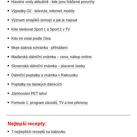
Havárie vody aktuálně - kde jsou hlášené poruchy
Výpadky O2 - televize, internet, mobily
Význam smajlíků (emoji) a jak je napsat
Kde sledovat Sport 1 a Sport 2 v TV
Kdo mi volal podle čísla
Moje datová schránka - přihlášení
Maďarská dálniční známka – cena, nákup online
Slovenská dálniční známka – placené úseky
Dálniční poplatky a známka v Rakousku
Poplatky na italských dálnicích
Zálohování PET lahví
Formule 1: program závodů, TV a live přenosy
Nejlepší recepty:
7 nejlepších receptů na bábovku