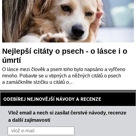
Nejlepší citáty o psech - o lásce i o
úmrtí
O lásce mezi člověk a psem toho bylo napsáno a vyřčeno
mnoho. Pobavte se u vtipných a něžných citátů o psech
a zamáčkněte slzičku u citátů o...
ODEBÍREJ NEJNOVĚJŠÍ NÁVODY A RECENZE
Vlož email a nech si zasílat čerstvé návody, recenze
a další zajímavosti