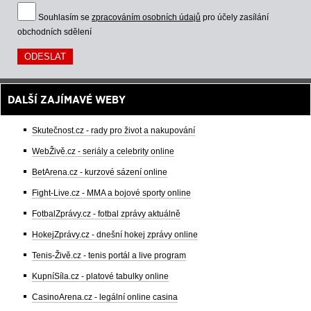
Souhlasím se
zpracováním osobních údajů
pro účely zasílání
obchodních sdělení
DALŠÍ ZAJÍMAVÉ WEBY
Skutečnost.cz - rady pro život a nakupování
WebŽivě.cz - seriály a celebrity online
BetArena.cz - kurzové sázení online
Fight-Live.cz - MMA a bojové sporty online
FotbalZprávy.cz - fotbal zprávy aktuálně
HokejZprávy.cz - dnešní hokej zprávy online
Tenis-Živě.cz - tenis portál a live program
KupníSíla.cz - platové tabulky online
CasinoArena.cz - legální online casina