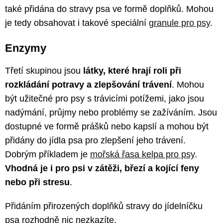
také přidána do stravy psa ve formě doplňků. Mohou
je tedy obsahovat i takové speciální
granule pro psy
.
Enzymy
Třetí skupinou jsou
látky, které hrají roli při
rozkládání potravy a zlepšování trávení
. Mohou
být užitečné pro psy s trávicími potížemi, jako jsou
nadýmání, průjmy nebo problémy se zažíváním. Jsou
dostupné ve formě prášků nebo kapslí a mohou být
přidány do jídla psa pro zlepšení jeho trávení.
Dobrým příkladem je
mořská řasa kelpa pro psy
.
Vhodná je i pro psi v zátěži, březí a kojící feny
nebo při stresu
.
Přidáním přirozených doplňků stravy do jídelníčku
psa rozhodně nic nezkazíte.