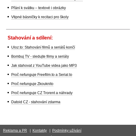
Přání k svátku – textové i obrázky
Vtipné básničky k recitaci pro školy
Stahování a sdílení:
Uloz.to: Stahování filmů a seriálů končí
Bombuj TV - sledujte filmy a seriály
Jak stahovat z YouTube videa jako MP3
Proč nefunguje Freefilm.to a Serial.to
Proč nefunguje Zkouknito
Proč nefunguje CZ Trorent a náhrady
Datoid CZ - stahování zdarma
Reklama a PR
|
Kontakty
|
Podmínky užívání