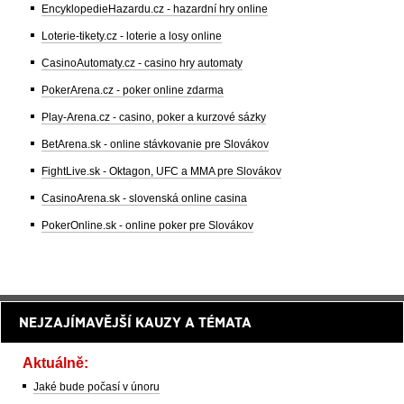
EncyklopedieHazardu.cz - hazardní hry online
Loterie-tikety.cz - loterie a losy online
CasinoAutomaty.cz - casino hry automaty
PokerArena.cz - poker online zdarma
Play-Arena.cz - casino, poker a kurzové sázky
BetArena.sk - online stávkovanie pre Slovákov
FightLive.sk - Oktagon, UFC a MMA pre Slovákov
CasinoArena.sk - slovenská online casina
PokerOnline.sk - online poker pre Slovákov
NEJZAJÍMAVĚJŠÍ KAUZY A TÉMATA
Aktuálně:
Jaké bude počasí v únoru