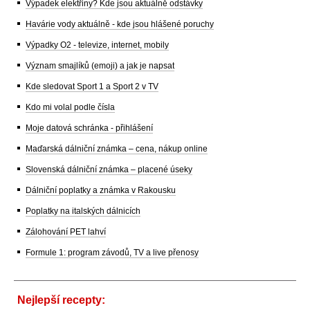
Výpadek elektřiny? Kde jsou aktuálně odstávky
Havárie vody aktuálně - kde jsou hlášené poruchy
Výpadky O2 - televize, internet, mobily
Význam smajlíků (emoji) a jak je napsat
Kde sledovat Sport 1 a Sport 2 v TV
Kdo mi volal podle čísla
Moje datová schránka - přihlášení
Maďarská dálniční známka – cena, nákup online
Slovenská dálniční známka – placené úseky
Dálniční poplatky a známka v Rakousku
Poplatky na italských dálnicích
Zálohování PET lahví
Formule 1: program závodů, TV a live přenosy
Nejlepší recepty: