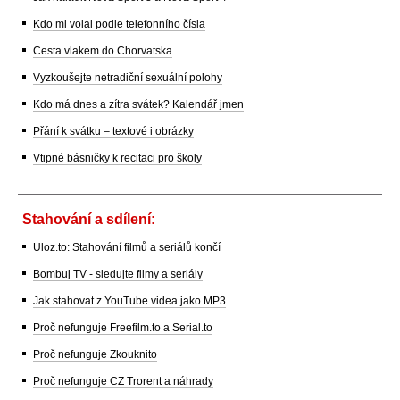
Kdo mi volal podle telefonního čísla
Cesta vlakem do Chorvatska
Vyzkoušejte netradiční sexuální polohy
Kdo má dnes a zítra svátek? Kalendář jmen
Přání k svátku – textové i obrázky
Vtipné básničky k recitaci pro školy
Stahování a sdílení:
Uloz.to: Stahování filmů a seriálů končí
Bombuj TV - sledujte filmy a seriály
Jak stahovat z YouTube videa jako MP3
Proč nefunguje Freefilm.to a Serial.to
Proč nefunguje Zkouknito
Proč nefunguje CZ Trorent a náhrady