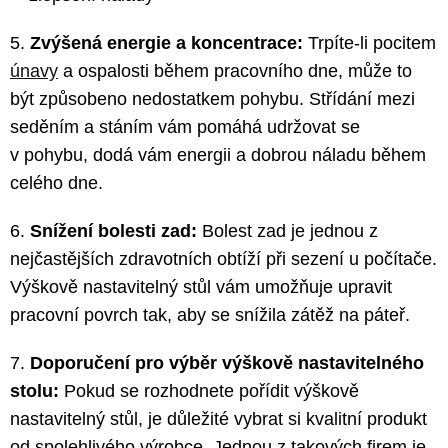
5.
Zvýšená energie a koncentrace:
Trpíte-li pocitem
únavy
a ospalosti během pracovního dne, může to
být způsobeno nedostatkem pohybu. Střídání mezi
seděním a stáním vám pomáhá udržovat se
v pohybu, dodá vám energii a dobrou náladu během
celého dne.
6.
Snížení bolesti zad:
Bolest zad je jednou z
nejčastějších zdravotních obtíží při sezení u počítače.
Výškově nastavitelný stůl vám umožňuje upravit
pracovní povrch tak, aby se snížila zátěž na páteř.
7.
Doporučení pro výběr výškově nastavitelného
stolu:
Pokud se rozhodnete pořídit výškově
nastavitelný stůl, je důležité vybrat si kvalitní produkt
od spolehlivého výrobce. Jednou z takových firem je