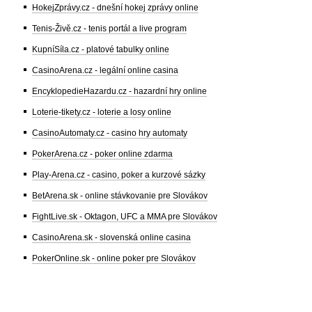
HokejZprávy.cz - dnešní hokej zprávy online
Tenis-Živě.cz - tenis portál a live program
KupníSíla.cz - platové tabulky online
CasinoArena.cz - legální online casina
EncyklopedieHazardu.cz - hazardní hry online
Loterie-tikety.cz - loterie a losy online
CasinoAutomaty.cz - casino hry automaty
PokerArena.cz - poker online zdarma
Play-Arena.cz - casino, poker a kurzové sázky
BetArena.sk - online stávkovanie pre Slovákov
FightLive.sk - Oktagon, UFC a MMA pre Slovákov
CasinoArena.sk - slovenská online casina
PokerOnline.sk - online poker pre Slovákov