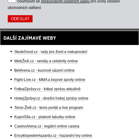
Souhlasím se
zpracováním osobních údajů
pro účely zasílání
obchodních sdělení
DALŠÍ ZAJÍMAVÉ WEBY
Skutečnost.cz - rady pro život a nakupování
WebŽivě.cz - seriály a celebrity online
BetArena.cz - kurzové sázení online
Fight-Live.cz - MMA a bojové sporty online
FotbalZprávy.cz - fotbal zprávy aktuálně
HokejZprávy.cz - dnešní hokej zprávy online
Tenis-Živě.cz - tenis portál a live program
KupníSíla.cz - platové tabulky online
CasinoArena.cz - legální online casina
EncyklopedieHazardu.cz - hazardní hry online