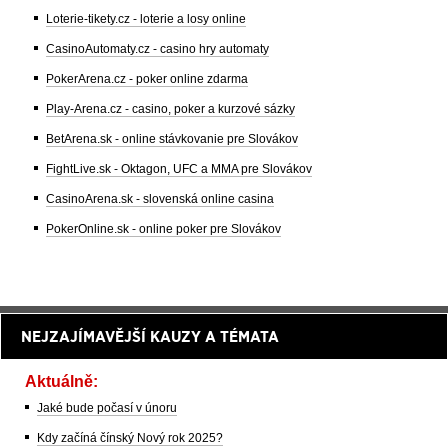
Loterie-tikety.cz - loterie a losy online
CasinoAutomaty.cz - casino hry automaty
PokerArena.cz - poker online zdarma
Play-Arena.cz - casino, poker a kurzové sázky
BetArena.sk - online stávkovanie pre Slovákov
FightLive.sk - Oktagon, UFC a MMA pre Slovákov
CasinoArena.sk - slovenská online casina
PokerOnline.sk - online poker pre Slovákov
NEJZAJÍMAVĚJŠÍ KAUZY A TÉMATA
Aktuálně:
Jaké bude počasí v únoru
Kdy začíná čínský Nový rok 2025?