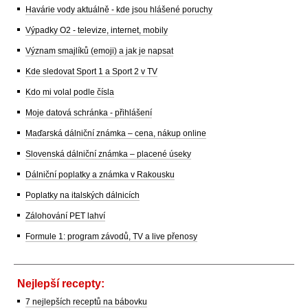
Havárie vody aktuálně - kde jsou hlášené poruchy
Výpadky O2 - televize, internet, mobily
Význam smajlíků (emoji) a jak je napsat
Kde sledovat Sport 1 a Sport 2 v TV
Kdo mi volal podle čísla
Moje datová schránka - přihlášení
Maďarská dálniční známka – cena, nákup online
Slovenská dálniční známka – placené úseky
Dálniční poplatky a známka v Rakousku
Poplatky na italských dálnicích
Zálohování PET lahví
Formule 1: program závodů, TV a live přenosy
Nejlepší recepty:
7 nejlepších receptů na bábovku