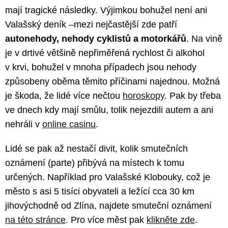
mají tragické následky. Výjimkou bohužel není ani
Valašský deník –mezi nejčastější zde patří
autonehody, nehody cyklistů a motorkářů
. Na vině
je v drtivé většině nepřiměřená rychlost či alkohol
v krvi, bohužel v mnoha případech jsou nehody
způsobeny oběma těmito příčinami najednou. Možná
je škoda, že lidé více nečtou
horoskopy
. Pak by třeba
ve dnech kdy mají smůlu, tolik nejezdili autem a ani
nehráli v
online casinu
.
Lidé se pak až nestačí divit, kolik smutečních
oznámení (parte) přibývá na místech k tomu
určených. Například pro Valašské Klobouky, což je
město s asi 5 tisíci obyvateli a ležící cca 30 km
jihovýchodně od Zlína, najdete smuteční oznámení
na této stránce
. Pro více měst pak
klikněte zde
.