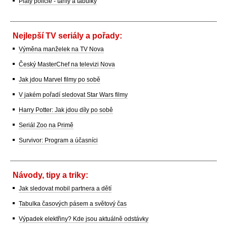
Platy policie - tarify a tabulky
Nejlepší TV seriály a pořady:
Výměna manželek na TV Nova
Český MasterChef na televizi Nova
Jak jdou Marvel filmy po sobě
V jakém pořadí sledovat Star Wars filmy
Harry Potter: Jak jdou díly po sobě
Seriál Zoo na Primě
Survivor: Program a účasníci
Návody, tipy a triky:
Jak sledovat mobil partnera a dětí
Tabulka časových pásem a světový čas
Výpadek elektřiny? Kde jsou aktuálně odstávky