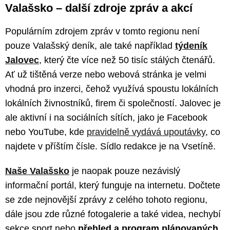
Valašsko – další zdroje zpráv a akcí
Populárním zdrojem zpráv v tomto regionu není
pouze Valašský deník, ale také například
týdeník
Jalovec
, který čte více než 50 tisíc stálých čtenářů.
Ať už tištěná verze nebo webová stránka je velmi
vhodná pro inzerci, čehož využívá spoustu lokálních
lokálních živnostníků, firem či společností. Jalovec je
ale aktivní i na sociálních sítích, jako je Facebook
nebo YouTube, kde
pravidelně vydává upoutávky
, co
najdete v příštím čísle. Sídlo redakce je na Vsetíně.
Naše Valašsko
je naopak pouze nezávislý
informační portál, který funguje na internetu. Dočtete
se zde nejnovější zprávy z celého tohoto regionu,
dále jsou zde různé fotogalerie a také videa, nechybí
sekce sport nebo
přehled a program plánovaných