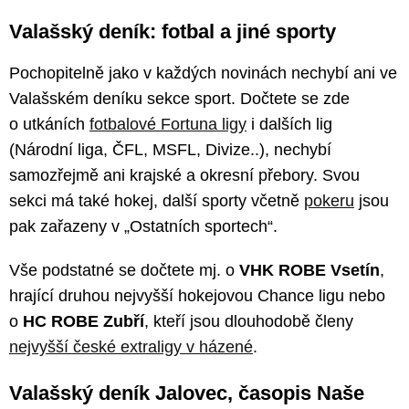
Valašský deník: fotbal a jiné sporty
Pochopitelně jako v každých novinách nechybí ani ve
Valašském deníku sekce sport. Dočtete se zde
o utkáních
fotbalové Fortuna ligy
i dalších lig
(Národní liga, ČFL, MSFL, Divize..), nechybí
samozřejmě ani krajské a okresní přebory. Svou
sekci má také hokej, další sporty včetně
pokeru
jsou
pak zařazeny v „Ostatních sportech“.
Vše podstatné se dočtete mj. o
VHK ROBE Vsetín
,
hrající druhou nejvyšší hokejovou Chance ligu nebo
o
HC ROBE Zubří
, kteří jsou dlouhodobě členy
nejvyšší české extraligy v házené
.
Valašský deník Jalovec, časopis Naše