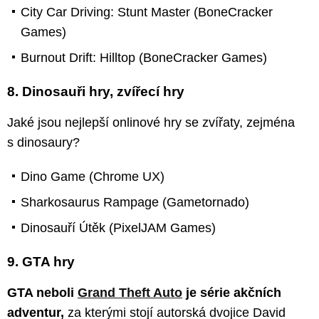
City Car Driving: Stunt Master (BoneCracker
Games)
Burnout Drift: Hilltop (BoneCracker Games)
8. Dinosauři hry, zvířecí hry
Jaké jsou nejlepší onlinové hry se zvířaty, zejména
s dinosaury?
Dino Game (Chrome UX)
Sharkosaurus Rampage (Gametornado)
Dinosauří Útěk (PixelJAM Games)
9. GTA hry
GTA neboli
Grand Theft Auto
je série akčních
adventur,
za kterými stojí autorská dvojice David