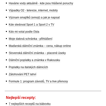
Havárie vody aktuálně - kde jsou hlášené poruchy
Výpadky O2 - televize, internet, mobily
Význam smajlíků (emoji) a jak je napsat
Kde sledovat Sport 1 a Sport 2 v TV
Kdo mi volal podle čísla
Moje datová schránka - přihlášení
Maďarská dálniční známka – cena, nákup online
Slovenská dálniční známka – placené úseky
Dálniční poplatky a známka v Rakousku
Poplatky na italských dálnicích
Zálohování PET lahví
Formule 1: program závodů, TV a live přenosy
Nejlepší recepty:
7 nejlepších receptů na bábovku