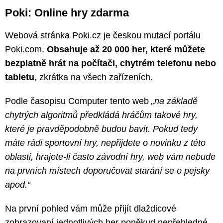
Poki: Online hry zdarma
Webová stránka Poki.cz je českou mutací portálu
Poki.com.
Obsahuje až 20 000 her, které můžete
bezplatně hrát na počítači, chytrém telefonu nebo
tabletu
, zkrátka na všech zařízeních.
Podle časopisu Computer tento web
„na základě
chytrých algoritmů předkládá hráčům takové hry,
které je pravděpodobně budou bavit. Pokud tedy
máte rádi sportovní hry, nepřijdete o novinku z této
oblasti, hrajete-li často závodní hry, web vám nebude
na prvních místech doporučovat starání se o pejsky
apod.“
Na první pohled vám může přijít dlaždicové
zobrazovaní jednotlivých her poněkud nepřehledné,