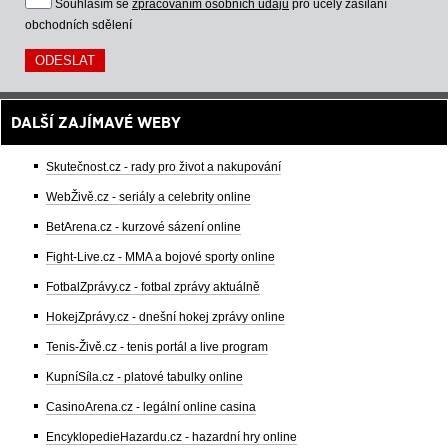
Souhlasím se
zpracováním osobních údajů
pro účely zasílání
obchodních sdělení
DALŠÍ ZAJÍMAVÉ WEBY
Skutečnost.cz - rady pro život a nakupování
WebŽivě.cz - seriály a celebrity online
BetArena.cz - kurzové sázení online
Fight-Live.cz - MMA a bojové sporty online
FotbalZprávy.cz - fotbal zprávy aktuálně
HokejZprávy.cz - dnešní hokej zprávy online
Tenis-Živě.cz - tenis portál a live program
KupníSíla.cz - platové tabulky online
CasinoArena.cz - legální online casina
EncyklopedieHazardu.cz - hazardní hry online