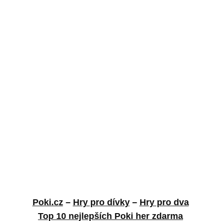
Poki.cz
–
Hry pro dívky
–
Hry pro dva
Top 10 nejlepších Poki her zdarma