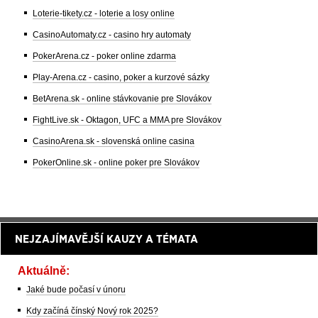
Loterie-tikety.cz - loterie a losy online
CasinoAutomaty.cz - casino hry automaty
PokerArena.cz - poker online zdarma
Play-Arena.cz - casino, poker a kurzové sázky
BetArena.sk - online stávkovanie pre Slovákov
FightLive.sk - Oktagon, UFC a MMA pre Slovákov
CasinoArena.sk - slovenská online casina
PokerOnline.sk - online poker pre Slovákov
NEJZAJÍMAVĚJŠÍ KAUZY A TÉMATA
Aktuálně:
Jaké bude počasí v únoru
Kdy začíná čínský Nový rok 2025?