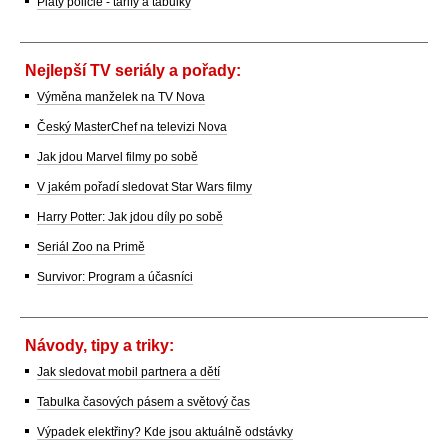
Platy policie - tarify a tabulky
Nejlepší TV seriály a pořady:
Výměna manželek na TV Nova
Český MasterChef na televizi Nova
Jak jdou Marvel filmy po sobě
V jakém pořadí sledovat Star Wars filmy
Harry Potter: Jak jdou díly po sobě
Seriál Zoo na Primě
Survivor: Program a účasníci
Návody, tipy a triky:
Jak sledovat mobil partnera a dětí
Tabulka časových pásem a světový čas
Výpadek elektřiny? Kde jsou aktuálně odstávky