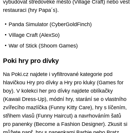
vybudovat středověké město (Village Craft) nebo vést
restauraci (hry Papa´s).
Panda Simulator (CyberGoldFinch)
Village Craft (AlexSo)
War of Stick (Shoom Games)
Poki hry pro dívky
Na Poki.cz najdete i vyfiltrované kategorie pod
hlavičkou Hry pro dívky a Hry pro kluky (Games for
boy). V kolekci her pro dívky najdete oblíkačky
(Kawaii Dress-Up), módní hry, starání se o vlastního
zvířecího mazlíčka (Funny Kitty Care), hry s líčením,
střihem vlasů (Funny Haircut) a navrhováním šatů
pro panenky (Become a Fashion Designer). Zkusit si
můžete např. hry s panenkami Barbie nebo Bratz,