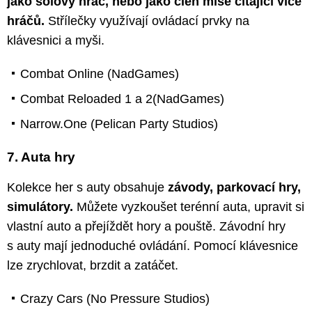
jako sólový hráč, nebo jako člen mise čítající více
hráčů.
Střílečky využívají ovládací prvky na
klávesnici a myši.
Combat Online (NadGames)
Combat Reloaded 1 a 2(NadGames)
Narrow.One (Pelican Party Studios)
7. Auta hry
Kolekce her s auty obsahuje
závody, parkovací hry,
simulátory.
Můžete vyzkoušet terénní auta, upravit si
vlastní auto a přejíždět hory a pouště. Závodní hry
s auty mají jednoduché ovládání. Pomocí klávesnice
lze zrychlovat, brzdit a zatáčet.
Crazy Cars (No Pressure Studios)