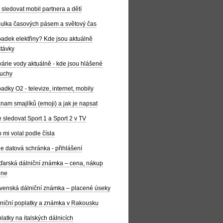
 sledovat mobil partnera a dětí
ulka časových pásem a světový čas
adek elektřiny? Kde jsou aktuálně
távky
árie vody aktuálně - kde jsou hlášené
uchy
adky O2 - televize, internet, mobily
nam smajlíků (emoji) a jak je napsat
 sledovat Sport 1 a Sport 2 v TV
 mi volal podle čísla
e datová schránka - přihlášení
arská dálniční známka – cena, nákup
ine
venská dálniční známka – placené úseky
niční poplatky a známka v Rakousku
latky na italských dálnicích