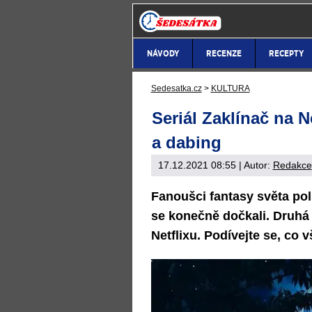
NÁVODY
RECENZE
RECEPTY
Sedesatka.cz
>
KULTURA
Seriál Zaklínač na N
a dabing
17.12.2021 08:55
| Autor:
Redakce
Fanoušci fantasy světa po
se konečně dočkali. Druhá 
Netflixu. Podívejte se, co 