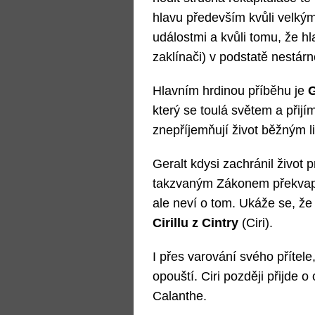
hlavu především kvůli velký
událostmi a kvůli tomu, že hl
zaklínači) v podstatě nestárn
Hlavním hrdinou příběhu je
G
který se toulá světem a přijí
znepříjemňují život běžným l
Geralt kdysi zachránil život 
takzvaným Zákonem překvapení
ale neví o tom. Ukáže se, že
Cirillu z Cintry
(Ciri).
I přes varování svého přítele
opouští. Ciri později přijde 
Calanthe.