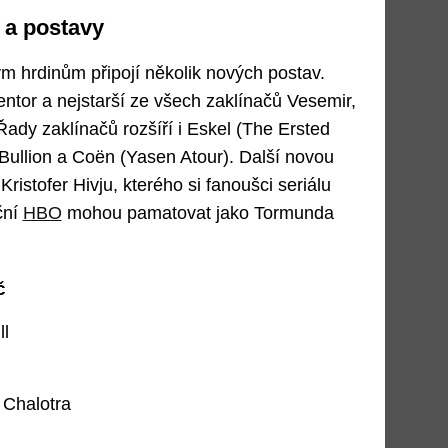
i a postavy
 hrdinům připojí několik nových postav.
ntor a nejstarší ze všech zaklínačů Vesemir,
Řady zaklínačů rozšíří i Eskel (The Ersted
ullion a Coën (Yasen Atour). Další novou
Kristofer Hivju, kterého si fanoušci seriálu
ční
HBO
mohou pamatovat jako Tormunda
č
ll
 Chalotra