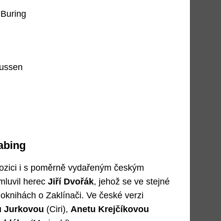
 Buring
mussen
dabing
spozici i s poměrně vydařeným českým
mluvil herec
Jiří Dvořák
, jehož se ve stejné
udioknihách o Zaklínači. Ve české verzi
u Jurkovou
(Ciri),
Anetu Krejčíkovou