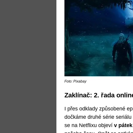
Foto: Pixabay
Zaklínač: 2. řada onlin
I přes odklady způsobené ep
dočkáme druhé série seriálu
se na Netflixu objeví
v pátek