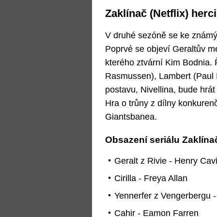
Zaklínač (Netflix) herc
V druhé sezóně se ke známým
Poprvé se objeví Geraltův me
kterého ztvární Kim Bodnia. 
Rasmussen), Lambert (Paul B
postavu, Nivellina, bude hrát 
Hra o trůny z dílny konkuren
Giantsbanea.
Obsazení seriálu Zaklína
Geralt z Rivie - Henry Cavi
Cirilla - Freya Allan
Yennerfer z Vengerbergu -
Cahir - Eamon Farren