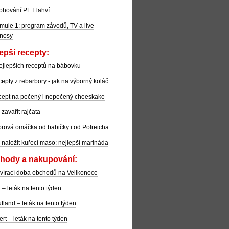
ohování PET lahví
mule 1: program závodů, TV a live
nosy
epší recepty:
ejlepších receptů na bábovku
epty z rebarbory - jak na výborný koláč
ept na pečený i nepečený cheeskake
 zavařit rajčata
rová omáčka od babičky i od Polreicha
 naložit kuřecí maso: nejlepší marináda
hody a nakupování:
vírací doba obchodů na Velikonoce
l – leták na tento týden
fland – leták na tento týden
ert – leták na tento týden