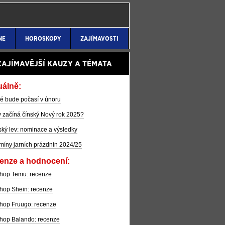
NE
HOROSKOPY
ZAJÍMAVOSTI
ZAJÍMAVĚJŠÍ KAUZY A TÉMATA
uálně:
é bude počasí v únoru
 začíná čínský Nový rok 2025?
ký lev: nominace a výsledky
míny jarních prázdnin 2024/25
enze a hodnocení:
hop Temu: recenze
hop Shein: recenze
hop Fruugo: recenze
hop Balando: recenze