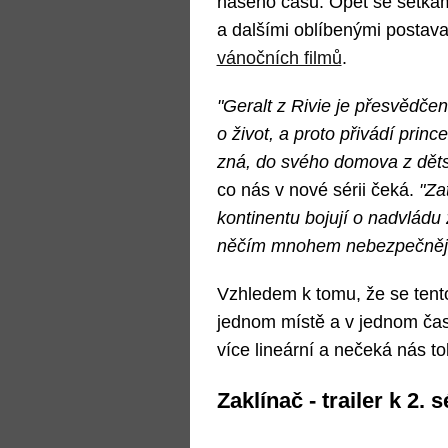
našeho času. Opět se setkám
a dalšími oblíbenými postava
vánočních filmů
.
"Geralt z Rivie je přesvědčen
o život, a proto přivádí princ
zná, do svého domova z děts
co nás v nové sérii čeká.
"Za
kontinentu bojují o nadvládu
něčím mnohem nebezpečnější
Vzhledem k tomu, že se tento
jednom místě a v jednom ča
více lineární a nečeká nás t
Zaklínač - trailer k 2. s