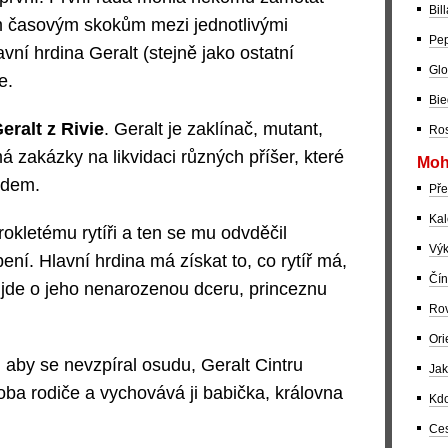
Bil
m časovým skokům mezi jednotlivými
Pep
avní hrdina Geralt (stejně jako ostatní
Glo
e.
Bie
eralt z Rivie
. Geralt je zaklínač, mutant,
Ros
má zakázky na likvidaci různých příšer, které
Moh
idem.
Pře
Kal
prokletému rytíři a ten se mu odvděčil
Výk
. Hlavní hrdina má získat to, co rytíř má,
Čín
 jde o jeho nenarozenou dceru, princeznu
Rov
Ori
, aby se nevzpíral osudu, Geralt Cintru
Jak
o oba rodiče a vychovává ji babička, královna
Kdo
Ces