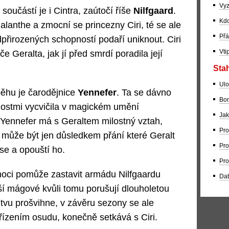
Vyz
 součástí je i Cintra, zaútočí říše
Nilfgaard
.
Kdo
Calanthe a zmocní se princezny Ciri, té se ale
Přá
řirozených schopností podaří uniknout. Ciri
Vti
e Geralta, jak jí před smrdí poradila její
Stah
Ulo
běhu je čarodějnice
Yennefer
. Ta se dávno
Bom
ostmi vycvičila v magickém umění
Jak
 Yennefer má s Geraltem milostný vztah,
Pro
ska může být jen důsledkem přání které Geralt
Pro
se a opouští ho.
Pro
oci pomůže zastavit armádu Nilfgaardu
Dat
ší mágové kvůli tomu porušují dlouholetou
bitvu prošvihne, v závěru sezony se ale
řízením osudu, konečně setkává s Ciri.