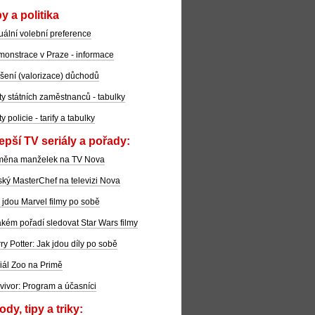
y a politika
uální volební preference
onstrace v Praze - informace
šení (valorizace) důchodů
ty státních zaměstnanců - tabulky
ty policie - tarify a tabulky
epší TV seriály a pořady:
měna manželek na TV Nova
ký MasterChef na televizi Nova
 jdou Marvel filmy po sobě
akém pořadí sledovat Star Wars filmy
ry Potter: Jak jdou díly po sobě
iál Zoo na Primě
vivor: Program a účasníci
dy, tipy a triky: