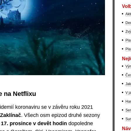
Volb
Akt
Dem
Zvý
Pla
Pla
Nejl
Vý
Čes
Jak
e na Netflixu
V j
Har
idemií koronaviru se v závěru roku 2021
Ser
Zaklínač
. Všech osm epizod druhé sezony
Sur
 17. prosince v devět hodin
dopoledne
Návo