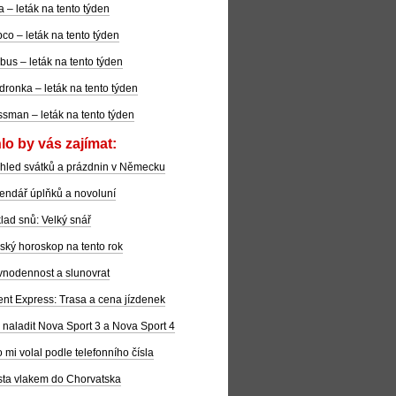
la – leták na tento týden
co – leták na tento týden
bus – leták na tento týden
dronka – leták na tento týden
sman – leták na tento týden
lo by vás zajímat:
hled svátků a prázdnin v Německu
endář úplňků a novoluní
lad snů: Velký snář
ský horoskop na tento rok
nodennost a slunovrat
ent Express: Trasa a cena jízdenek
 naladit Nova Sport 3 a Nova Sport 4
 mi volal podle telefonního čísla
ta vlakem do Chorvatska