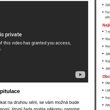
Zál
For
pře
Nejl
7 n
Rec
Rec
Jak
Kop
Jak
Obc
Ote
apitulace
Lid
Kau
ukat na druhou sérii, se vám možná bude
Alb
é první. První řada mohla někomu zamotat