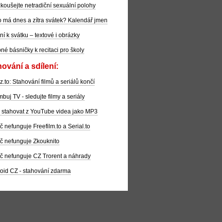
koušejte netradiční sexuální polohy
 má dnes a zítra svátek? Kalendář jmen
ní k svátku – textové i obrázky
pné básničky k recitaci pro školy
ování a sdílení:
z.to: Stahování filmů a seriálů končí
buj TV - sledujte filmy a seriály
 stahovat z YouTube videa jako MP3
č nefunguje Freefilm.to a Serial.to
č nefunguje Zkouknito
č nefunguje CZ Trorent a náhrady
oid CZ - stahování zdarma