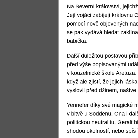
Na Severní království, jejichž
Její vojáci zabíjejí královnu 
pomocí nově objevených nadp
se pak vydává hledat zaklínač
babička.
Další důležitou postavou pří
před výše popisovanými udál
v kouzelnické škole Aretuza.
když ale zjistí, že jejich lá
vyslovil před džinem, naštve 
Yennefer díky své magické m
v bitvě u Soddenu. Ona i dal
politickou neutralitu. Geralt 
shodou okolností, nebo spíš 