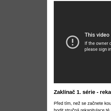
Zaklínač 1. série - rek
Před tím, než se začnete ko
hodit stručná rekapitulace t