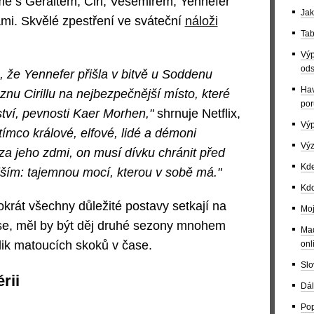
e s Geraltem, Ciri, Vesemirem, Yennefer
Jak
mi. Skvělé zpestření ve sváteční
náloži
Tab
Výp
ods
, že Yennefer přišla v bitvě u Soddenu
Hav
eznu Cirillu na nejbezpečnější místo, které
por
tví, pevnosti Kaer Morhen,"
shrnuje Netflix,
Výp
tímco králové, elfové, lidé a démoni
Výz
 za jeho zdmi, on musí dívku chránit před
Kde
m: tajemnou mocí, kterou v sobě má."
Kdo
krát všechny důležité postavy setkají na
Moj
se, měl by být děj druhé sezony mnohem
Maď
olik matoucích skoků v čase.
onl
Slo
érii
Dál
Pop