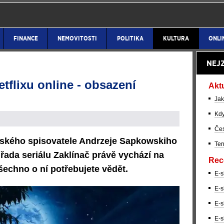
FINANCE
NEMOVITOSTI
POLITIKA
KULTURA
ONLI
NEJ
etflixu online - obsazení
Akt
Jak
Kdy
Čes
lského spisovatele Andrzeje Sapkowskiho
Ter
řada seriálu Zaklínač právě vychází na
Rec
všechno o ní potřebujete vědět.
E-s
E-s
E-s
E-s