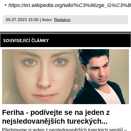
https://en.wikipedia.org/wiki/%C3%96zge_G%C3%B
05.07.2023 15:00
| Autor:
Redakce
SOUVISEJÍCÍ ČLÁNKY
Feriha - podívejte se na jeden z
nejsledovanějších tureckých...
Představme si jeden z nejsledovanějších tureckých seriálů –