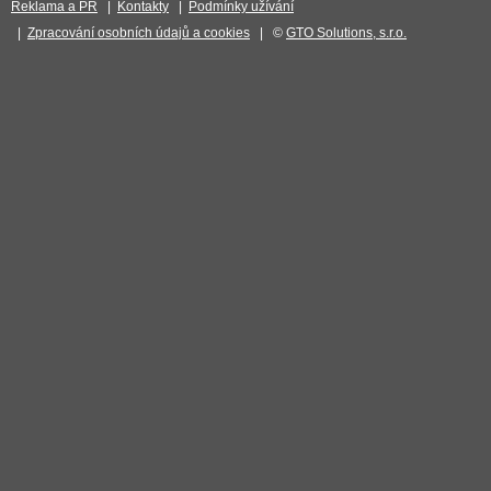
Reklama a PR
|
Kontakty
|
Podmínky užívání
|
Zpracování osobních údajů a cookies
| ©
GTO Solutions, s.r.o.