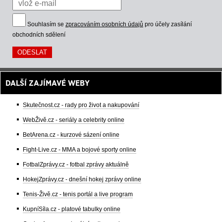
Souhlasím se
zpracováním osobních údajů
pro účely zasílání
obchodních sdělení
DALŠÍ ZAJÍMAVÉ WEBY
Skutečnost.cz - rady pro život a nakupování
WebŽivě.cz - seriály a celebrity online
BetArena.cz - kurzové sázení online
Fight-Live.cz - MMA a bojové sporty online
FotbalZprávy.cz - fotbal zprávy aktuálně
HokejZprávy.cz - dnešní hokej zprávy online
Tenis-Živě.cz - tenis portál a live program
KupníSíla.cz - platové tabulky online