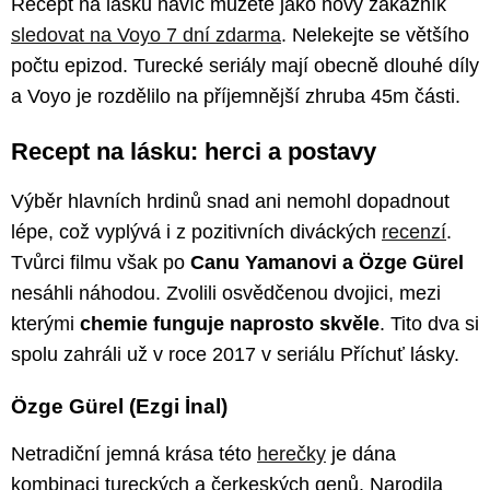
Recept na lásku navíc můžete jako nový zákazník
sledovat na Voyo 7 dní zdarma
. Nelekejte se většího
počtu epizod. Turecké seriály mají obecně dlouhé díly
a Voyo je rozdělilo na příjemnější zhruba 45m části.
Recept na lásku: herci a postavy
Výběr hlavních hrdinů snad ani nemohl dopadnout
lépe, což vyplývá i z pozitivních diváckých
recenzí
.
Tvůrci filmu však po
Canu Yamanovi a Özge Gürel
nesáhli náhodou. Zvolili osvědčenou dvojici, mezi
kterými
chemie funguje naprosto skvěle
. Tito dva si
spolu zahráli už v roce 2017 v seriálu Příchuť lásky.
Özge Gürel (Ezgi İnal)
Netradiční jemná krása této
herečky
je dána
kombinaci tureckých a čerkeských genů. Narodila