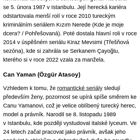
se 5. února 1987 v Istanbulu. Její herecká kariéra
odstartovala menší rolí v roce 2010 tureckým
kriminálním seriálem Kızım Nerede (Kde je moje
dcera? / Pohřešovaná). Poté dostala hlavní roli v roce
2014 v úspěšném seriálu Kiraz Mevsimi (Třešňová
sezóna), kde si zahrála se Serkanem Çayoğlu,
kterého si v roce 2022 vzala za manžela.
Can Yaman (Özgür Atasoy)
Vzhledem k tomu, že
romantické seriály
sledují
především ženy, pozornost se upírá spíše směrem ke
Canu Yamanovi, což je velice oblíbený turecký herec,
model a právník. Narodil se 8. listopadu 1989
v Istanbulu, kde později vystudoval italské lyceum. Ve
24 letech začal pracovat jako právník, avšak jeho