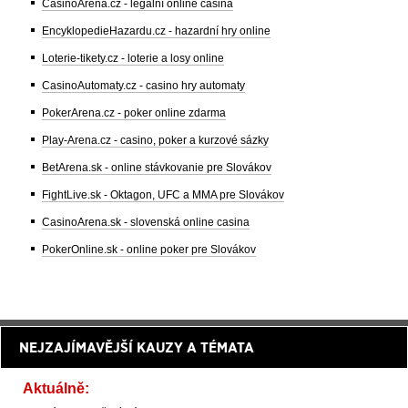
CasinoArena.cz - legální online casina
EncyklopedieHazardu.cz - hazardní hry online
Loterie-tikety.cz - loterie a losy online
CasinoAutomaty.cz - casino hry automaty
PokerArena.cz - poker online zdarma
Play-Arena.cz - casino, poker a kurzové sázky
BetArena.sk - online stávkovanie pre Slovákov
FightLive.sk - Oktagon, UFC a MMA pre Slovákov
CasinoArena.sk - slovenská online casina
PokerOnline.sk - online poker pre Slovákov
NEJZAJÍMAVĚJŠÍ KAUZY A TÉMATA
Aktuálně: