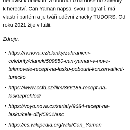
nenávist k oblekům a dobrodružná duše ho zavedly
k herectví. Can Yaman napsal svou biografií, má
vlastní parfém a je tváří oděvní značky TUDORS. Od
roku 2021 žije v Itálii.
Zdroje:
https://tv.nova.cz/clanky/zahranicni-
celebrity/clanek/509850-can-yaman-v-nove-
telenovele-recept-na-lasku-pobouril-konzervativni-
turecko
https://www.csfd.cz/film/866186-recept-na-
lasku/prehled/
https://voyo.nova.cz/serialy/9684-recept-na-
lasku/cele-dily/5801/asc
https://cs.wikipedia.org/wiki/Can_Yaman