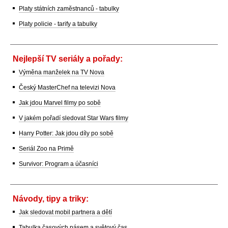
Platy státních zaměstnanců - tabulky
Platy policie - tarify a tabulky
Nejlepší TV seriály a pořady:
Výměna manželek na TV Nova
Český MasterChef na televizi Nova
Jak jdou Marvel filmy po sobě
V jakém pořadí sledovat Star Wars filmy
Harry Potter: Jak jdou díly po sobě
Seriál Zoo na Primě
Survivor: Program a účasníci
Návody, tipy a triky:
Jak sledovat mobil partnera a dětí
Tabulka časových pásem a světový čas