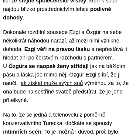
lidi ze
stejné společenské vrstvy
, kteří k sobě
najdou blízko prostřednictvím lehce
podivné
dohody
.
Dokonale rozdílní sousedé Ezgi a Özgür na sebe
několikrát náhodou narazí, až mezi nimi vznikne
dohoda.
Ezgi věří na pravou lásku
a nepřestává ji
hledat ani po čerstvém rozchodu s partnerem.
U
Özgüra se naopak ženy střídají
jak na běžícím
pásu a láska jde mimo něj. Özgür Ezgi slíbí, že ji
naučí,
jak získat muže svých snů
výměnou za to, že
ona bude na sestřině svatbě předstírat, že je jeho
přítelkyně.
Na to, že se jedná a telenovelu z poměrně
konzervativního Turecka, dočkáte se spousty
intimních scén
. To je možná i důvod, proč bylo