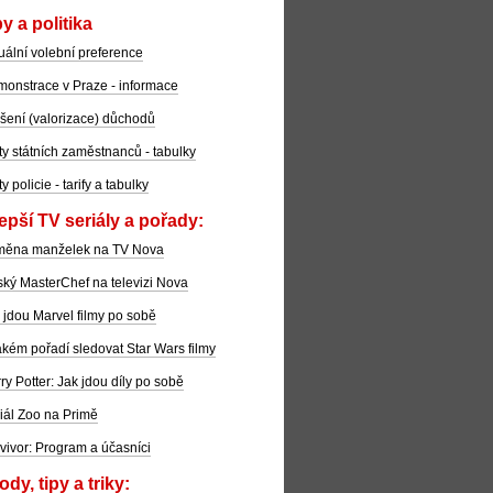
y a politika
uální volební preference
onstrace v Praze - informace
šení (valorizace) důchodů
ty státních zaměstnanců - tabulky
ty policie - tarify a tabulky
epší TV seriály a pořady:
měna manželek na TV Nova
ký MasterChef na televizi Nova
 jdou Marvel filmy po sobě
akém pořadí sledovat Star Wars filmy
ry Potter: Jak jdou díly po sobě
iál Zoo na Primě
vivor: Program a účasníci
dy, tipy a triky: