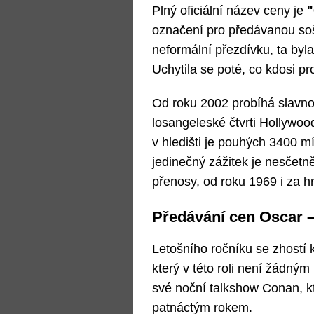
Plný oficiální název ceny je
"
označení pro předávanou so
neformální přezdívku, ta byl
Uchytila se poté, co kdosi pr
Od roku 2002 probíhá slavno
losangeleské čtvrti Hollywood
v hledišti je pouhých 3400 m
jedinečný zážitek je nesčetně
přenosy, od roku 1969 i za 
Předávání cen Oscar –
Letošního ročníku se zhostí
který v této roli není žádn
své noční talkshow Conan, kt
patnáctým rokem.