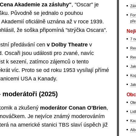
Cena Akademie za zásluhy"
, "Oscar" je
Zál
šku. Původně se jednalo o pouhou
For
a Akademií oficiálně uznána až v roce 1939.
pře
ohlásil, že soška připomíná "strýčka Oscara".
Nejl
7 n
stní předávání cen
v Dolby Theatre
v
Rec
. Oscaři jsou události pro zvané, navíc
Rec
íst k sezení, zatímco zájemců o tento
Jak
krát víc. Proto se od roku 1953 vysílají přímé
Kop
hranicemi USA a Kanady.
Jak
 moderátoři (2025)
Obc
Ote
 komik a zkušený
moderátor Conan O'Brien
,
Lid
ým nováčkem. Je nejvíce známý moderováním
Kau
erá na americké stanici TBS slaví úspěch již
Alb