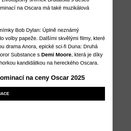
ominací na Oscara má také muzikálová
 snímky Bob Dylan: Úplně neznámý
lo volby papeže. Dalšími skvělými filmy, které
ou drama Anora, epické sci-fi Duna: Druhá
horor Substance s
Demi Moore
, která je díky
orkou kandidátkou na hereckého Oscara.
nominací na ceny Oscar 2025
NACE