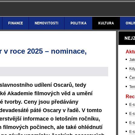
FINANCE
NEMOVITOSTI
POLITIKA
KULTURA
ONLI
NEJ
 v roce 2025 – nominace,
Akt
Jak
Kdy
Čes
slavnostního udílení Oscarů, tedy
Ter
cké Akademie filmových věd a umění
Rec
é tvorby.
Ceny jsou předávány
E-s
o devadesáté páté Oscary v řadě. V tomto
E-s
rstvější informace o letošním ročníku,
E-s
h filmových počinech, ale také ohlédnutí
E-s