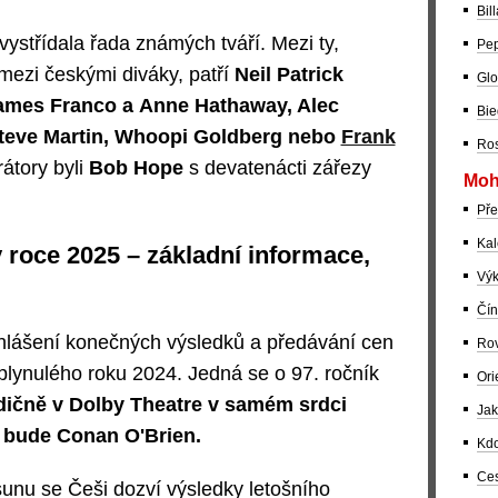
Bil
vystřídala řada známých tváří. Mezi ty,
Pep
í mezi českými diváky, patří
Neil Patrick
Glo
James Franco a Anne Hathaway, Alec
Bie
Steve Martin, Whoopi Goldberg nebo
Frank
Ros
átory byli
Bob Hope
s devatenácti zářezy
Moh
Pře
Kal
 roce 2025 – základní informace,
Výk
Čín
lášení konečných výsledků a předávání cen
Rov
plynulého roku 2024. Jedná se o 97. ročník
Ori
dičně v Dolby Theatre v samém srdci
Jak
 bude Conan O'Brien.
Kdo
Ces
nu se Češi dozví výsledky letošního