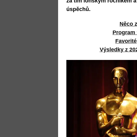
za tím loňským ročníkem 
úspěchů.
Něco z
Program 
Favorité
Výsledky z 20