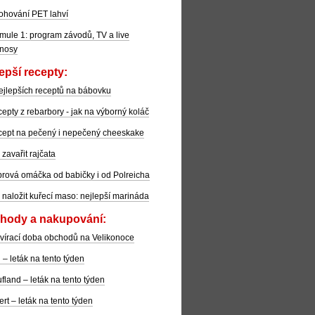
ohování PET lahví
mule 1: program závodů, TV a live
nosy
epší recepty:
ejlepších receptů na bábovku
epty z rebarbory - jak na výborný koláč
ept na pečený i nepečený cheeskake
 zavařit rajčata
rová omáčka od babičky i od Polreicha
 naložit kuřecí maso: nejlepší marináda
hody a nakupování:
vírací doba obchodů na Velikonoce
l – leták na tento týden
fland – leták na tento týden
ert – leták na tento týden