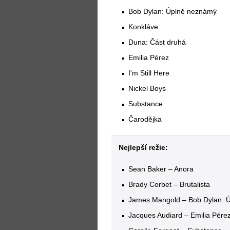
Bob Dylan: Úplně neznámý
Konkláve
Duna: Část druhá
Emilia Pérez
I'm Still Here
Nickel Boys
Substance
Čarodějka
Nejlepší režie:
Sean Baker – Anora
Brady Corbet – Brutalista
James Mangold – Bob Dylan: 
Jacques Audiard – Emilia Pére