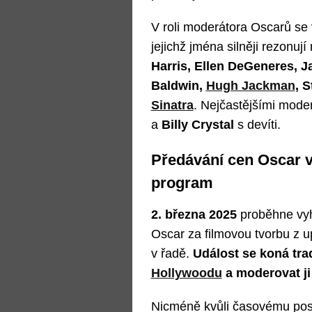
V roli moderátora Oscarů se 
jejichž jména silněji rezonuj
Harris, Ellen DeGeneres, 
Baldwin,
Hugh Jackman
, 
Sinatra
. Nejčastějšími moder
a
Billy Crystal
s devíti.
Předávání cen Oscar v
program
2. března 2025
proběhne vyh
Oscar za filmovou tvorbu z u
v řadě.
Událost se koná tra
Hollywoodu
a moderovat ji
Nicméně kvůli časovému posu