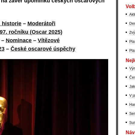
a na závěr upomínku českých oscarových
Volb
Akt
 historie
–
Moderátoři
Dem
97. ročníku (Oscar 2025)
Zvý
–
Nominace
–
Vítězové
Pla
23
–
České oscarové úspěchy
Pla
Nejl
Vý
Čes
Jak
V j
Har
Ser
Sur
Návo