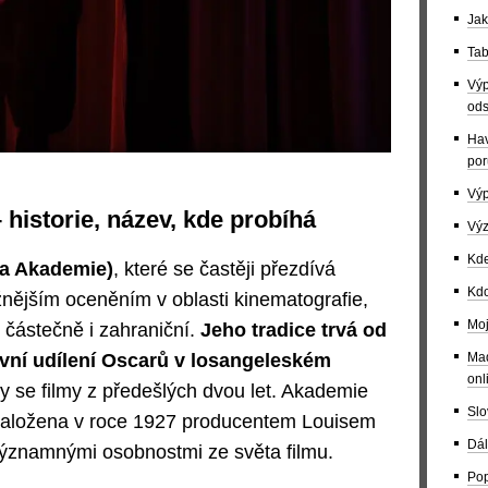
Jak
Tab
Výp
ods
Hav
por
Výp
historie, název, kde probíhá
Výz
Kde
a Akademie)
, které se častěji přezdívá
Kdo
ižnějším oceněním v oblasti kinematografie,
Moj
 částečně i zahraniční.
Jeho tradice trvá od
Maď
rvní udílení Oscarů v losangeleském
onl
 se filmy z předešlých dvou let. Akademie
Slo
 založena v roce 1927 producentem Louisem
Dál
ýznamnými osobnostmi ze světa filmu.
Pop