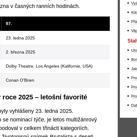
Vyz
ezna v časných ranních hodinách.
Kdo
Přá
97.
Vti
23. ledna 2025
Stah
Ulo
2. března 2025
Bom
Dolby Theatre, Los Angeles (Kalifornie, USA)
Jak
Pro
Conan O'Brien
Pro
roce 2025 – letošní favorité
Pro
Dat
yly vyhlášeny 23. ledna 2025.
se nominací týče, je letos multižánrový
bodoval v celkem třinácti kategoriích.
 životopisný snímek Brutalista s deseti