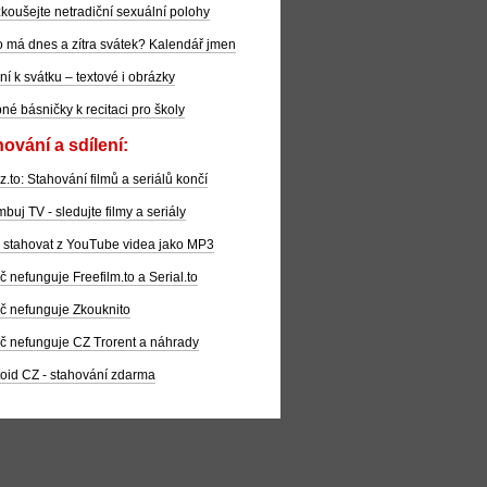
koušejte netradiční sexuální polohy
 má dnes a zítra svátek? Kalendář jmen
ní k svátku – textové i obrázky
pné básničky k recitaci pro školy
ování a sdílení:
z.to: Stahování filmů a seriálů končí
buj TV - sledujte filmy a seriály
 stahovat z YouTube videa jako MP3
č nefunguje Freefilm.to a Serial.to
č nefunguje Zkouknito
č nefunguje CZ Trorent a náhrady
oid CZ - stahování zdarma