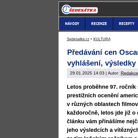
NÁVODY
RECENZE
RECEPTY
Sedesatka.cz
>
KULTURA
Předávání cen Oscar
vyhlášení, výsledky
29.01.2025 14:03
| Autor:
Redakce
Letos proběhne 97. ročník 
prestižních ocenění ameri
v různých oblastech filmov
každoročně, letos jde již 
článku vám přinášíme nejče
jeho výsledcích a vítěznýc