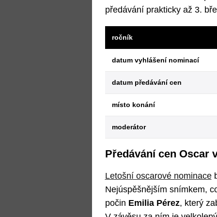
předávání prakticky až 3. bř
ročník
datum vyhlášení nominací
datum předávání cen
místo konání
moderátor
Předávání cen Oscar v 
Letošní oscarové nominace
b
Nejúspěšnějším snímkem, co 
počin
Emilia Pérez
, který za
V závěsu za ním je velkolepý