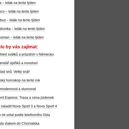
la – leták na tento týden
co – leták na tento týden
bus – leták na tento týden
dronka – leták na tento týden
sman – leták na tento týden
lo by vás zajímat:
hled svátků a prázdnin v Německu
endář úplňků a novoluní
lad snů: Velký snář
ský horoskop na tento rok
nodennost a slunovrat
ent Express: Trasa a cena jízdenek
 naladit Nova Sport 3 a Nova Sport 4
 mi volal podle telefonního čísla
ta vlakem do Chorvatska