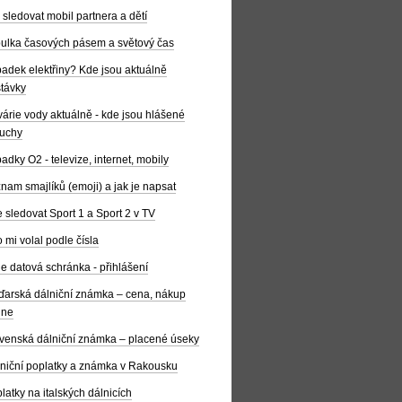
 sledovat mobil partnera a dětí
ulka časových pásem a světový čas
adek elektřiny? Kde jsou aktuálně
távky
árie vody aktuálně - kde jsou hlášené
uchy
adky O2 - televize, internet, mobily
nam smajlíků (emoji) a jak je napsat
 sledovat Sport 1 a Sport 2 v TV
 mi volal podle čísla
e datová schránka - přihlášení
arská dálniční známka – cena, nákup
ine
venská dálniční známka – placené úseky
niční poplatky a známka v Rakousku
latky na italských dálnicích