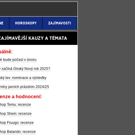
NE
HOROSKOPY
ZAJÍMAVOSTI
ZAJÍMAVĚJŠÍ KAUZY A TÉMATA
uálně:
é bude počasí v únoru
 začíná čínský Nový rok 2025?
ký lev: nominace a výsledky
míny jarních prázdnin 2024/25
enze a hodnocení:
hop Temu: recenze
hop Shein: recenze
hop Fruugo: recenze
hop Balando: recenze