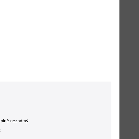
Úplně neznámý
z