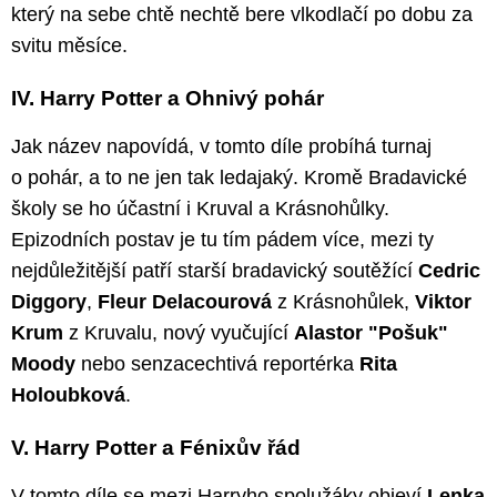
který na sebe chtě nechtě bere vlkodlačí po dobu za
svitu měsíce.
IV. Harry Potter a Ohnivý pohár
Jak název napovídá, v tomto díle probíhá turnaj
o pohár, a to ne jen tak ledajaký. Kromě Bradavické
školy se ho účastní i Kruval a Krásnohůlky.
Epizodních postav je tu tím pádem více, mezi ty
nejdůležitější patří starší bradavický soutěžící
Cedric
Diggory
,
Fleur Delacourová
z Krásnohůlek,
Viktor
Krum
z Kruvalu, nový vyučující
Alastor "Pošuk"
Moody
nebo senzacechtivá reportérka
Rita
Holoubková
.
V. Harry Potter a Fénixův řád
V tomto díle se mezi Harryho spolužáky objeví
Lenka