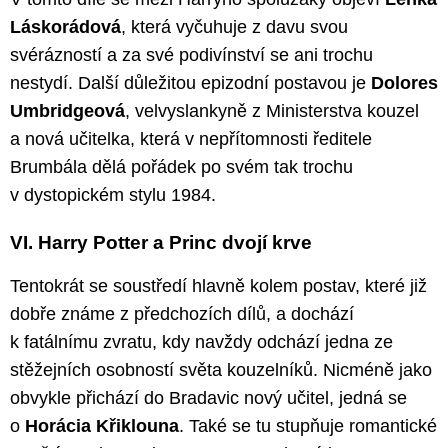
Láskorádová
, která vyčuhuje z davu svou
svérázností a za své podivínství se ani trochu
nestydí. Další důležitou epizodní postavou je
Dolores
Umbridgeová
, velvyslankyně z Ministerstva kouzel
a nová učitelka, která v nepřítomnosti ředitele
Brumbála dělá pořádek po svém tak trochu
v dystopickém stylu 1984.
VI. Harry Potter a Princ dvojí krve
Tentokrát se soustředí hlavně kolem postav, které již
dobře známe z předchozích dílů, a dochází
k fatálnímu zvratu, kdy navždy odchází jedna ze
stěžejních osobností světa kouzelníků. Nicméně jako
obvykle přichází do Bradavic nový učitel, jedná se
o
Horácia Křiklouna
. Také se tu stupňuje romantické