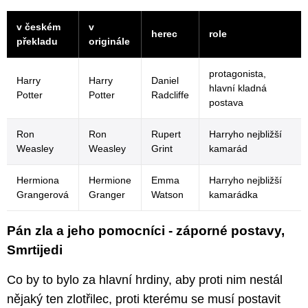
v českém
v
herec
role
překladu
originále
protagonista,
Harry
Harry
Daniel
hlavní kladná
Potter
Potter
Radcliffe
postava
Ron
Ron
Rupert
Harryho nejbližší
Weasley
Weasley
Grint
kamarád
Hermiona
Hermione
Emma
Harryho nejbližší
Grangerová
Granger
Watson
kamarádka
Pán zla a jeho pomocníci - záporné postavy,
Smrtijedi
Co by to bylo za hlavní hrdiny, aby proti nim nestál
nějaký ten zlotřilec, proti kterému se musí postavit