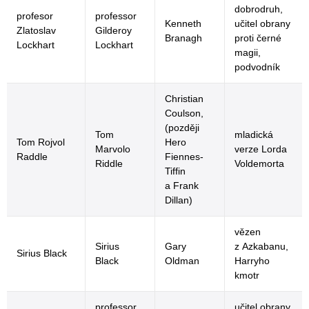
dobrodruh,
profesor
professor
Kenneth
učitel obrany
Zlatoslav
Gilderoy
Branagh
proti černé
Lockhart
Lockhart
magii,
podvodník
Christian
Coulson,
(později
Tom
mladická
Tom Rojvol
Hero
Marvolo
verze Lorda
Raddle
Fiennes-
Riddle
Voldemorta
Tiffin
a Frank
Dillan)
vězen
Sirius
Gary
z Azkabanu,
Sirius Black
Black
Oldman
Harryho
kmotr
professor
učitel obrany