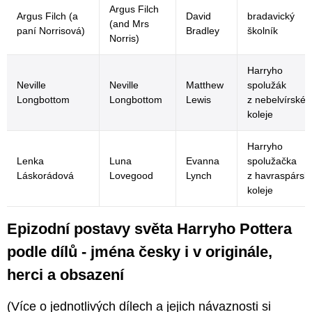
Argus Filch
Argus Filch (a
David
bradavický
(and Mrs
paní Norrisová)
Bradley
školník
Norris)
Harryho
Neville
Neville
Matthew
spolužák
Longbottom
Longbottom
Lewis
z nebelvírské
koleje
Harryho
Lenka
Luna
Evanna
spolužačka
Láskorádová
Lovegood
Lynch
z havraspársk
koleje
Epizodní postavy světa Harryho Pottera
podle dílů - jména česky i v originále,
herci a obsazení
(Více o jednotlivých dílech a jejich návaznosti si