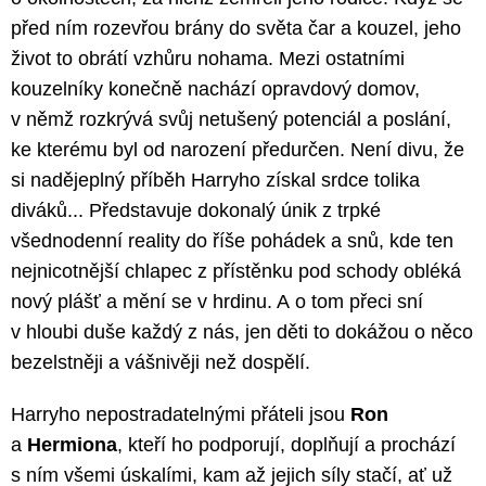
před ním rozevřou brány do světa čar a kouzel, jeho
život to obrátí vzhůru nohama. Mezi ostatními
kouzelníky konečně nachází opravdový domov,
v němž rozkrývá svůj netušený potenciál a poslání,
ke kterému byl od narození předurčen. Není divu, že
si nadějeplný příběh Harryho získal srdce tolika
diváků... Představuje dokonalý únik z trpké
všednodenní reality do říše pohádek a snů, kde ten
nejnicotnější chlapec z přístěnku pod schody obléká
nový plášť a mění se v hrdinu. A o tom přeci sní
v hloubi duše každý z nás, jen děti to dokážou o něco
bezelstněji a vášnivěji než dospělí.
Harryho nepostradatelnými přáteli jsou
Ron
a
Hermiona
, kteří ho podporují, doplňují a prochází
s ním všemi úskalími, kam až jejich síly stačí, ať už