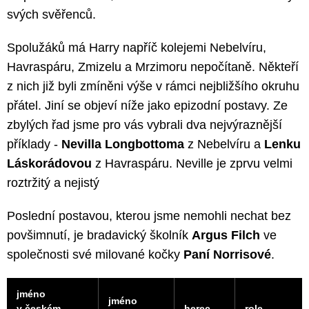
svých svěřenců.
Spolužáků má Harry napříč kolejemi Nebelvíru,
Havraspáru, Zmizelu a Mrzimoru nepočítaně. Někteří
z nich již byli zmíněni výše v rámci nejbližšího okruhu
přátel. Jiní se objeví níže jako epizodní postavy. Ze
zbylých řad jsme pro vás vybrali dva nejvýraznější
příklady -
Nevilla Longbottoma
z Nebelvíru a
Lenku
Láskorádovou
z Havraspáru. Neville je zprvu velmi
roztržitý a nejistý
Poslední postavou, kterou jsme nemohli nechat bez
povšimnutí, je bradavický školník
Argus Filch
ve
společnosti své milované kočky
Paní Norrisové
.
jméno
jméno
v českém
herec
role