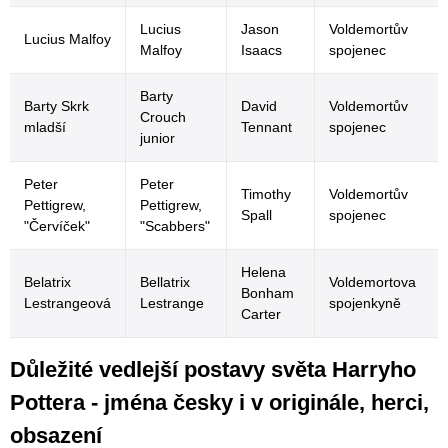
Lucius
Jason
Voldemortův
Lucius Malfoy
Malfoy
Isaacs
spojenec
Barty
Barty Skrk
David
Voldemortův
Crouch
mladší
Tennant
spojenec
junior
Peter
Peter
Timothy
Voldemortův
Pettigrew,
Pettigrew,
Spall
spojenec
"Červíček"
"Scabbers"
Helena
Belatrix
Bellatrix
Voldemortova
Bonham
Lestrangeová
Lestrange
spojenkyně
Carter
Důležité vedlejší postavy světa Harryho
Pottera - jména česky i v originále, herci,
obsazení