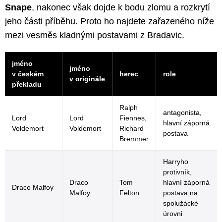
Snape
, nakonec však dojde k bodu zlomu a rozkrytí
jeho části příběhu. Proto ho najdete zařazeného níže
mezi vesměs kladnými postavami z Bradavic.
jméno
jméno
v českém
herec
role
v originále
překladu
Ralph
antagonista,
Lord
Lord
Fiennes,
hlavní záporná
Voldemort
Voldemort
Richard
postava
Bremmer
Harryho
protivník,
Draco
Tom
hlavní záporná
Draco Malfoy
Malfoy
Felton
postava na
spolužácké
úrovni