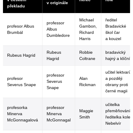
v originále
překladu
Michael
ředitel
professor
profesor Albus
Gambon,
Bradavické
Albus
Brumbál
Richard
škol čar
Dumbledore
Harris
a kouzel
Rubeus
Robbie
bradavický
Rubeus Hagrid
Hagrid
Coltrane
hajný a klíčník
učitel lektvarů
professor
profesor
Alan
a později
Severus
Severus Snape
Rickman
obrany proti
Snape
černé magii
učitelka
profesorka
professor
Maggie
přeměňování,
Minerva
Minerva
Smith
ředitelka kolej
McGonnagalová
McGonnagal
Nebelvír