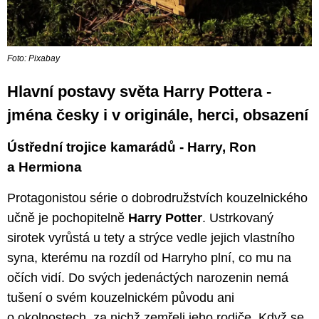
Foto: Pixabay
Hlavní postavy světa Harry Pottera -
jména česky i v originále, herci, obsazení
Ústřední trojice kamarádů - Harry, Ron
a Hermiona
Protagonistou série o dobrodružstvích kouzelnického
učně je pochopitelně
Harry Potter
. Ustrkovaný
sirotek vyrůstá u tety a strýce vedle jejich vlastního
syna, kterému na rozdíl od Harryho plní, co mu na
očích vidí. Do svých jedenáctých narozenin nemá
tušení o svém kouzelnickém původu ani
o okolnostech, za nichž zemřeli jeho rodiče. Když se