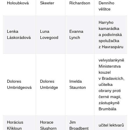
Holoubková
Skeeter
Richardson
Denního
věštce
Harryho
kamarádka
Lenka
Luna
Evanna
a podivínská
Láskorádová
Lovegood
Lynch
spolužačka
z Havraspáru
velvyslankyně
Ministerstva
kouzel
v Bradavicích,
Dolores
Dolores
Imelda
učitelka
Umbridgeová
Umbridge
Staunton
obrany proti
černé magii,
zástupkyně
Brumbála
Horácius
Horace
Jim
učitel lektvarů
Křikloun
Slughorn
Broadbent