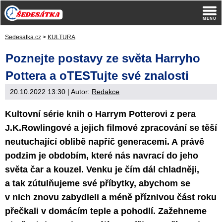
Sedesatka.cz
>
KULTURA
Poznejte postavy ze světa Harryho
Pottera a oTESTujte své znalosti
20.10.2022 13:30
| Autor:
Redakce
Kultovní série knih o Harrym Potterovi z pera
J.K.Rowlingové a jejich filmové zpracování se těší
neutuchající oblibě napříč generacemi. A právě
podzim je obdobím, které nás navrací do jeho
světa čar a kouzel. Venku je čím dál chladněji,
a tak zútulňujeme své příbytky, abychom se
v nich znovu zabydleli a méně příznivou část roku
přečkali v domácím teple a pohodlí. Zažehneme