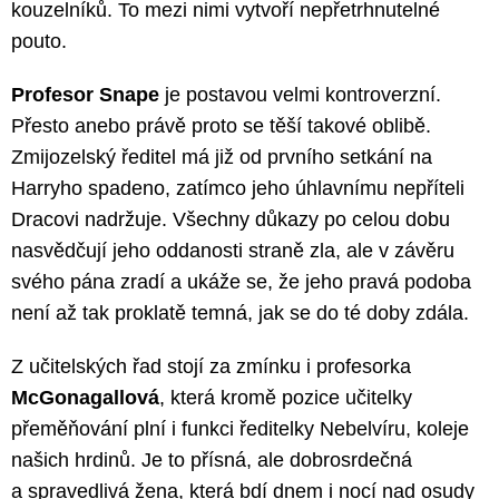
kouzelníků. To mezi nimi vytvoří nepřetrhnutelné
pouto.
Profesor Snape
je postavou velmi kontroverzní.
Přesto anebo právě proto se těší takové oblibě.
Zmijozelský ředitel má již od prvního setkání na
Harryho spadeno, zatímco jeho úhlavnímu nepříteli
Dracovi nadržuje. Všechny důkazy po celou dobu
nasvědčují jeho oddanosti straně zla, ale v závěru
svého pána zradí a ukáže se, že jeho pravá podoba
není až tak proklatě temná, jak se do té doby zdála.
Z učitelských řad stojí za zmínku i profesorka
McGonagallová
, která kromě pozice učitelky
přeměňování plní i funkci ředitelky Nebelvíru, koleje
našich hrdinů. Je to přísná, ale dobrosrdečná
a spravedlivá žena, která bdí dnem i nocí nad osudy