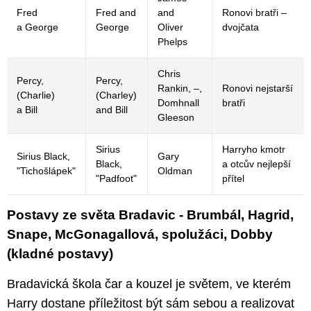
Fred
Fred and
and
Ronovi bratři –
a George
George
Oliver
dvojčata
Phelps
Chris
Percy,
Percy,
Rankin, –,
Ronovi nejstarší
(Charlie)
(Charley)
Domhnall
bratři
a Bill
and Bill
Gleeson
Sirius
Harryho kmotr
Sirius Black,
Gary
Black,
a otcův nejlepší
"Tichošlápek"
Oldman
"Padfoot"
přítel
Postavy ze světa Bradavic - Brumbál, Hagrid,
Snape, McGonagallová, spolužáci, Dobby
(kladné postavy)
Bradavická škola čar a kouzel je světem, ve kterém
Harry dostane příležitost být sám sebou a realizovat