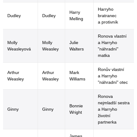
Harryho
Harry
Dudley
Dudley
bratranec
Melling
a protivník
Ronova vlastní
Molly
Molly
Julie
a Harryho
Weasleyová
Weasley
Walters
"náhradní"
matka
Ronův vlastní
Arthur
Arthur
Mark
a Harryho
Weasley
Weasley
Williams
"náhradní" otec
Ronova
nejmladší sestra
Bonnie
Ginny
Ginny
a Harryho
Wright
životní
partnerka
James