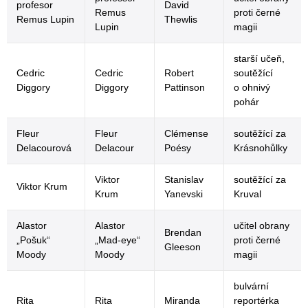
profesor
David
Remus
proti černé
Remus Lupin
Thewlis
Lupin
magii
starší učeň,
Cedric
Cedric
Robert
soutěžící
Diggory
Diggory
Pattinson
o ohnivý
pohár
Fleur
Fleur
Clémense
soutěžící za
Delacourová
Delacour
Poésy
Krásnohůlky
Viktor
Stanislav
soutěžící za
Viktor Krum
Krum
Yanevski
Kruval
Alastor
Alastor
učitel obrany
Brendan
„Pošuk“
„Mad-eye“
proti černé
Gleeson
Moody
Moody
magii
bulvární
Rita
Rita
Miranda
reportérka