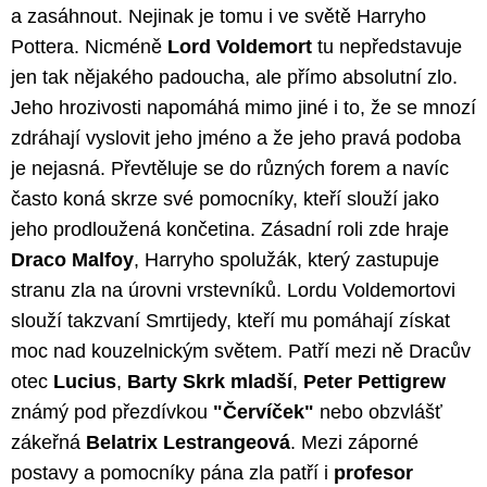
a zasáhnout. Nejinak je tomu i ve světě Harryho
Pottera. Nicméně
Lord Voldemort
tu nepředstavuje
jen tak nějakého padoucha, ale přímo absolutní zlo.
Jeho hrozivosti napomáhá mimo jiné i to, že se mnozí
zdráhají vyslovit jeho jméno a že jeho pravá podoba
je nejasná. Převtěluje se do různých forem a navíc
často koná skrze své pomocníky, kteří slouží jako
jeho prodloužená končetina. Zásadní roli zde hraje
Draco Malfoy
, Harryho spolužák, který zastupuje
stranu zla na úrovni vrstevníků. Lordu Voldemortovi
slouží takzvaní Smrtijedy, kteří mu pomáhají získat
moc nad kouzelnickým světem. Patří mezi ně Dracův
otec
Lucius
,
Barty Skrk mladší
,
Peter Pettigrew
známý pod přezdívkou
"Červíček"
nebo obzvlášť
zákeřná
Belatrix Lestrangeová
. Mezi záporné
postavy a pomocníky pána zla patří i
profesor