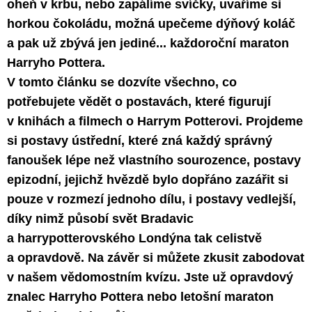
oheň v krbu, nebo zapálíme svíčky, uvaříme si
horkou čokoládu, možná upečeme dýňový koláč
a pak už zbývá jen jediné... každoroční maraton
Harryho Pottera.
V tomto článku se dozvíte všechno, co
potřebujete vědět o postavách, které figurují
v knihách a filmech o Harrym Potterovi. Projdeme
si postavy ústřední, které zná každý správný
fanoušek lépe než vlastního sourozence, postavy
epizodní, jejichž hvězdě bylo dopřáno zazářit si
pouze v rozmezí jednoho dílu, i postavy vedlejší,
díky nimž působí svět Bradavic
a harrypotterovského Londýna tak celistvě
a opravdově. Na závěr si můžete zkusit zabodovat
v našem vědomostním kvízu. Jste už opravdový
znalec Harryho Pottera nebo letošní maraton