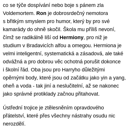
co se týče dospívání nebo boje s pánem zla
Voldemortem.
Ron
je dobrosrdečný nemotora
s břitkým smyslem pro humor, který by pro své
kamarády do ohně skočil. Škola mu příliš nevoní,
čímž se radikálně liší od
Hermiony
, pro niž je
studium v Bradavicích alfou a omegou. Hermiona je
velmi inteligentní, systematická a zásadová, ale také
odvážná a pro dobrou věc ochotná porušit dokonce
i školní řád. Oba jsou pro Harryho důležitými
opěrnými body, které jsou od začátku jako yin a yang,
oheň a voda - tak jiní a neslučitelní, až se nakonec
jako správné protiklady začnou přitahovat.
Ústřední trojice je ztělesněním opravdového
přátelství, které přes všechny nástrahy osudu nic
nerozdělí.