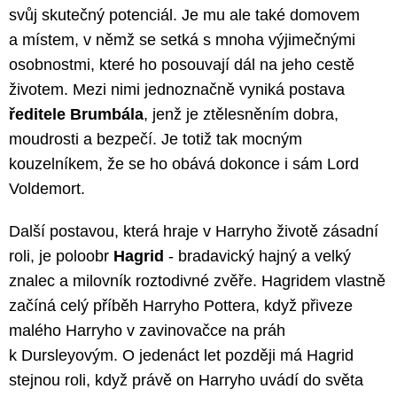
svůj skutečný potenciál. Je mu ale také domovem
a místem, v němž se setká s mnoha výjimečnými
osobnostmi, které ho posouvají dál na jeho cestě
životem. Mezi nimi jednoznačně vyniká postava
ředitele Brumbála
, jenž je ztělesněním dobra,
moudrosti a bezpečí. Je totiž tak mocným
kouzelníkem, že se ho obává dokonce i sám Lord
Voldemort.
Další postavou, která hraje v Harryho životě zásadní
roli, je poloobr
Hagrid
- bradavický hajný a velký
znalec a milovník roztodivné zvěře. Hagridem vlastně
začíná celý příběh Harryho Pottera, když přiveze
malého Harryho v zavinovačce na práh
k Dursleyovým. O jedenáct let později má Hagrid
stejnou roli, když právě on Harryho uvádí do světa