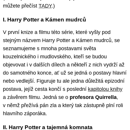
můžete přečíst
TADY
.)
I. Harry Potter a Kámen mudrců
V první knize a filmu této série, které vyšly pod
stejným názvem Harry Potter a Kámen mudrců, se
seznamujeme s mnoha postavami světa
kouzelnického i mudlovského, kteří se budou
objevovat i v dalších dílech a někteří z nich vydrží až
do samotného konce, ať už se jedná o postavy hlavní
nebo vedlejší. Figuruje tu ale jedna důležitá epizodní
postava, jejíž cesta končí s poslední
kapitolou knihy
a závěrem filmu. Jedná se o
profesora Quirrella
,
v němž přežívá pán zla a který tak zástupně plní roli
hlavního záporáka.
II. Harry Potter a tajemná komnata