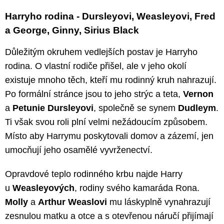
Harryho rodina - Dursleyovi, Weasleyovi, Fred
a George, Ginny, Sirius Black
Důležitým okruhem vedlejších postav je Harryho
rodina. O vlastní rodiče přišel, ale v jeho okolí
existuje mnoho těch, kteří mu rodinný kruh nahrazují.
Po formální stránce jsou to jeho strýc a teta,
Vernon
a
Petunie Dursleyovi
, společně se synem
Dudleym
.
Ti však svou roli plní velmi nežádoucím způsobem.
Místo aby Harrymu poskytovali domov a zázemí, jen
umocňují jeho osamělé vyvrženectví.
Opravdové teplo rodinného krbu najde Harry
u
Weasleyových
, rodiny svého kamaráda Rona.
Molly
a
Arthur Weaslovi
mu láskyplně vynahrazují
zesnulou matku a otce a s otevřenou náručí přijímají