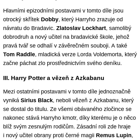
Hlavními epizodními postavami v tomto díle jsou
otrocký skřítek
Dobby
, který Harryho zrazuje od
návratu do Bradavic.
Zlatoslav Lockhart
, samolibý
dobrodruh a nový učitel na bradavické škole, jehož
pravá tvář se odhalí v závěrečném souboji. A také
Tom Raddle
, mladická verze Lorda Voldemorta, který
začne páchat zlo prostřednictvím svého deníku.
III. Harry Potter a vězeň z Azkabanu
Mezi ostatními postavami v tomto díle jednoznačně
vyniká
Sirius Black
, neboli vězeň z Azkabanu, který
se dostal do titulu. Ze všemi obávaného zločince se
nakonec stává Harryho kmotr, díky kterému je o něco
blíž svým zesnulým rodičům. Zásadní roli zde hraje
i nový učitel obrany proti černé magii
Remus Lupin
,