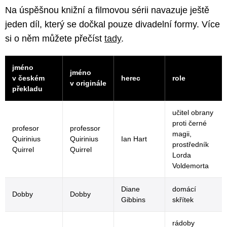
Na úspěšnou knižní a filmovou sérii navazuje ještě
jeden díl, který se dočkal pouze divadelní formy. Více
si o něm můžete přečíst
tady
.
jméno
jméno
v českém
herec
role
v originále
překladu
učitel obrany
proti černé
profesor
professor
magii,
Quirinius
Quirinius
Ian Hart
prostředník
Quirrel
Quirrel
Lorda
Voldemorta
Diane
domácí
Dobby
Dobby
Gibbins
skřítek
rádoby