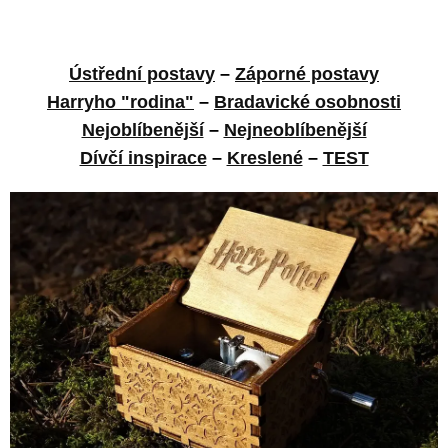
Ústřední postavy
–
Záporné postavy
Harryho "rodina"
–
Bradavické osobnosti
Nejoblíbenější
–
Nejneoblíbenější
Dívčí inspirace
–
Kreslené
–
TEST