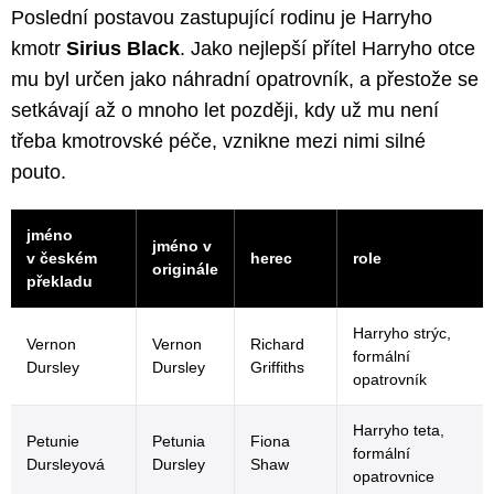
Poslední postavou zastupující rodinu je Harryho
kmotr
Sirius Black
. Jako nejlepší přítel Harryho otce
mu byl určen jako náhradní opatrovník, a přestože se
setkávají až o mnoho let později, kdy už mu není
třeba kmotrovské péče, vznikne mezi nimi silné
pouto.
jméno
jméno v
v českém
herec
role
originále
překladu
Harryho strýc,
Vernon
Vernon
Richard
formální
Dursley
Dursley
Griffiths
opatrovník
Harryho teta,
Petunie
Petunia
Fiona
formální
Dursleyová
Dursley
Shaw
opatrovnice