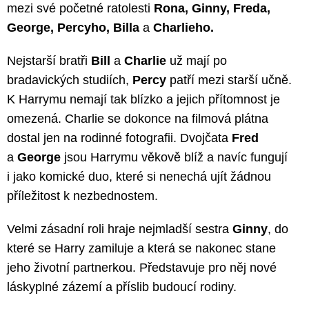
mezi své početné ratolesti
Rona, Ginny, Freda,
George, Percyho, Billa
a
Charlieho
.
Nejstarší bratři
Bill
a
Charlie
už mají po
bradavických studiích,
Percy
patří mezi starší učně.
K Harrymu nemají tak blízko a jejich přítomnost je
omezená. Charlie se dokonce na filmová plátna
dostal jen na rodinné fotografii. Dvojčata
Fred
a
George
jsou Harrymu věkově blíž a navíc fungují
i jako komické duo, které si nenechá ujít žádnou
příležitost k nezbednostem.
Velmi zásadní roli hraje nejmladší sestra
Ginny
, do
které se Harry zamiluje a která se nakonec stane
jeho životní partnerkou. Představuje pro něj nové
láskyplné zázemí a příslib budoucí rodiny.