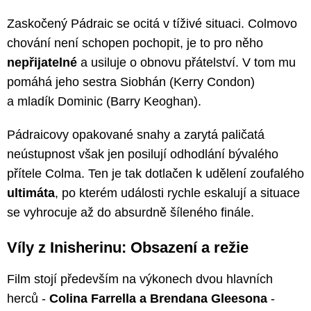
Zaskočený Pádraic se ocitá v tíživé situaci. Colmovo
chování není schopen pochopit, je to pro něho
nepřijatelné
a usiluje o obnovu přátelství. V tom mu
pomáhá jeho sestra Siobhán (Kerry Condon)
a mladík Dominic (Barry Keoghan).
Pádraicovy opakované snahy a zarytá paličatá
neústupnost však jen posilují odhodlání bývalého
přítele Colma. Ten je tak dotlačen k udělení zoufalého
ultimáta
, po kterém události rychle eskalují a situace
se vyhrocuje až do absurdně šíleného finále.
Víly z Inisherinu: Obsazení a režie
Film stojí především na výkonech dvou hlavních
herců -
Colina Farrella a Brendana Gleesona
-