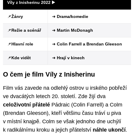
Víly z Inisherinu 2022
▶️
📌
Žánry
➜
Drama/komedie
📌
Režie a scénář
➜
Martin McDonagh
📌
Hlavní role
➜
Colin Farrell a Brendan Gleeson
📌
Kde vidět
➜
Hrají v kinech
O čem je film Víly z Inisherinu
Film vás zavede na odlehlý ostrov u irského pobřeží
ve dvacátých letech 20. století. Zde žijí dva
celoživotní přátelé
Pádraic (Colin Farrell) a Colm
(Brendan Gleeson), kteří většinu času tráví u piva
v místní knajpě. Colm se však jednoho dne uchýlí
k radikálnímu kroku a jejich přátelství
náhle ukončí
.