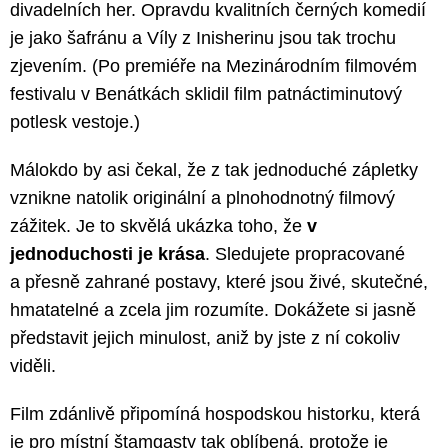
divadelních her. Opravdu kvalitních černých komedií
je jako šafránu a Víly z Inisherinu jsou tak trochu
zjevením. (Po premiéře na Mezinárodním filmovém
festivalu v Benátkách sklidil film patnáctiminutový
potlesk vestoje.)
Málokdo by asi čekal, že z tak jednoduché zápletky
vznikne natolik originální a plnohodnotný filmový
zážitek. Je to skvělá ukázka toho, že
v
jednoduchosti je krása
. Sledujete propracované
a přesně zahrané postavy, které jsou živé, skutečné,
hmatatelné a zcela jim rozumíte. Dokážete si jasně
představit jejich minulost, aniž by jste z ní cokoliv
viděli.
Film zdánlivě připomíná hospodskou historku, která
je pro místní štamgasty tak oblíbená, protože je