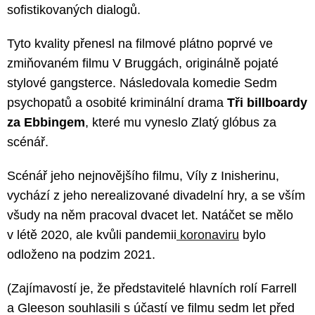
sofistikovaných dialogů.
Tyto kvality přenesl na filmové plátno poprvé ve
zmiňovaném filmu V Bruggách, originálně pojaté
stylové gangsterce. Následovala komedie Sedm
psychopatů a osobité kriminální drama
Tři billboardy
za Ebbingem
, které mu vyneslo Zlatý glóbus za
scénář.
Scénář jeho nejnovějšího filmu, Víly z Inisherinu,
vychází z jeho nerealizované divadelní hry, a se vším
všudy na něm pracoval dvacet let. Natáčet se mělo
v létě 2020, ale kvůli pandemii
koronaviru
bylo
odloženo na podzim 2021.
(Zajímavostí je, že představitelé hlavních rolí Farrell
a Gleeson souhlasili s účastí ve filmu sedm let před