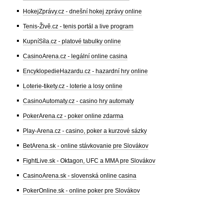
HokejZprávy.cz - dnešní hokej zprávy online
Tenis-Živě.cz - tenis portál a live program
KupníSíla.cz - platové tabulky online
CasinoArena.cz - legální online casina
EncyklopedieHazardu.cz - hazardní hry online
Loterie-tikety.cz - loterie a losy online
CasinoAutomaty.cz - casino hry automaty
PokerArena.cz - poker online zdarma
Play-Arena.cz - casino, poker a kurzové sázky
BetArena.sk - online stávkovanie pre Slovákov
FightLive.sk - Oktagon, UFC a MMA pre Slovákov
CasinoArena.sk - slovenská online casina
PokerOnline.sk - online poker pre Slovákov