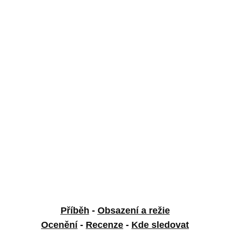
Příběh
-
Obsazení a režie
Ocenění
-
Recenze
-
Kde sledovat