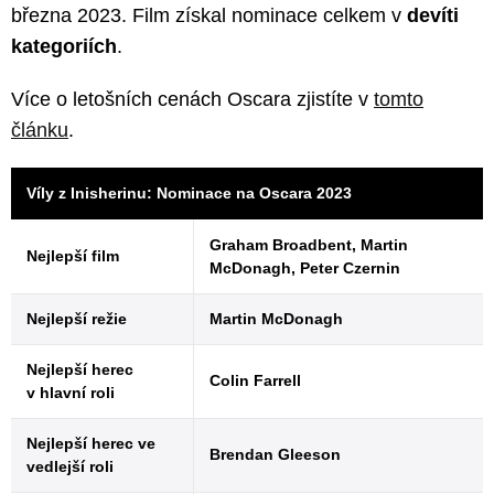
března 2023. Film získal nominace celkem v
devíti
kategoriích
.
Více o letošních cenách Oscara zjistíte v
tomto
článku
.
Víly z Inisherinu: Nominace na Oscara 2023
Graham Broadbent, Martin
Nejlepší film
McDonagh, Peter Czernin
Nejlepší režie
Martin McDonagh
Nejlepší herec
Colin Farrell
v hlavní roli
Nejlepší herec ve
Brendan Gleeson
vedlejší roli