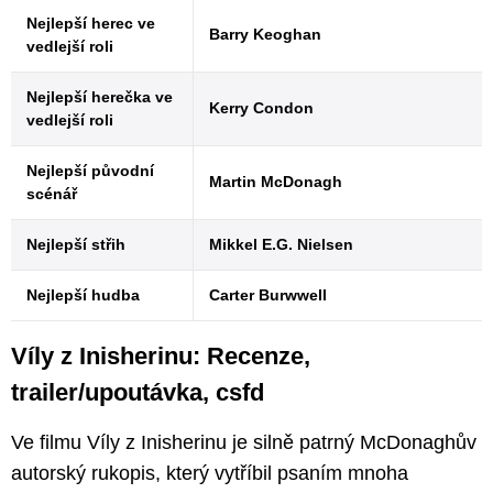
Nejlepší herec ve
Barry Keoghan
vedlejší roli
Nejlepší herečka ve
Kerry Condon
vedlejší roli
Nejlepší původní
Martin McDonagh
scénář
Nejlepší střih
Mikkel E.G. Nielsen
Nejlepší hudba
Carter Burwwell
Víly z Inisherinu: Recenze,
trailer/upoutávka, csfd
Ve filmu Víly z Inisherinu je silně patrný McDonaghův
autorský rukopis, který vytříbil psaním mnoha