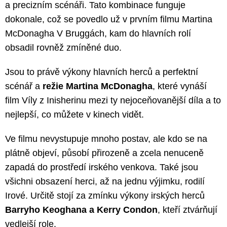
a precizním scénáři. Tato kombinace funguje
dokonale, což se povedlo už v prvním filmu Martina
McDonagha V Bruggách, kam do hlavních rolí
obsadil rovněž zmíněné duo.
Jsou to právě výkony hlavních herců a perfektní
scénář a
režie Martina McDonagha
, které vynáší
film Víly z Inisherinu mezi ty nejoceňovanější díla a to
nejlepší, co můžete v kinech vidět.
Ve filmu nevystupuje mnoho postav, ale kdo se na
plátně objeví, působí přirozeně a zcela nenuceně
zapadá do prostředí irského venkova. Také jsou
všichni obsazení herci, až na jednu výjimku, rodilí
Irové. Určitě stojí za zmínku výkony irských herců
Barryho Keoghana a Kerry Condon
, kteří ztvárňují
vedlejší role.