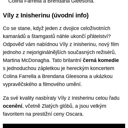
Colina Farrella a Brendana Gleesona.
Víly z Inisherinu (úvodní info)
Co se stane, když jeden z dvojice celoživotních
kamarádů a štamgastů náhle ukončí přátelství?
Odpověď vám nabídnou Víly z Inisherinu, nový film
jednoho z nejoriginálnějších současných režisérů,
Martina McDonagha. Tato brilantní
černá komedie
s jednoduchou zápletkou je hereckým koncertem
Colina Farrella a Brendana Gleesona a ukázkou
vypravěčského a filmového umění.
Za své kvality nasbíraly Víly z Inisherinu celou řadu
ocenění
, včetně Zlatých glóbů, a jsou velkým
favoritem na prestižní ceny Oscara.