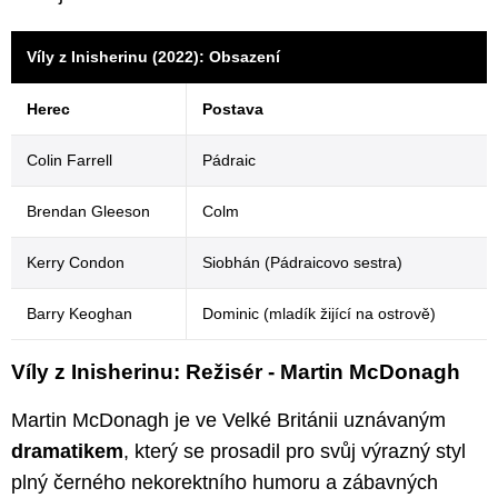
Víly z Inisherinu (2022): Obsazení
Herec
Postava
Colin Farrell
Pádraic
Brendan Gleeson
Colm
Kerry Condon
Siobhán (Pádraicovo sestra)
Barry Keoghan
Dominic (mladík žijící na ostrově)
Víly z Inisherinu: Režisér - Martin McDonagh
Martin McDonagh je ve Velké Británii uznávaným
dramatikem
, který se prosadil pro svůj výrazný styl
plný černého nekorektního humoru a zábavných