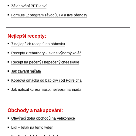
Zálohování PET lahví
Formule 1: program závodů, TV a live přenosy
Nejlepší recepty:
7 nejlepších receptů na bábovku
Recepty z rebarbory - jak na výborný koláč
Recept na pečený i nepečený cheeskake
Jak zavařit rajčata
Koprová omáčka od babičky i od Polreicha
Jak naložit kuřecí maso: nejlepší marináda
Obchody a nakupování:
Otevírací doba obchodů na Velikonoce
Lidl – leták na tento týden