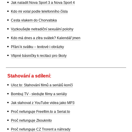
Jak naladit Nova Sport 3 a Nova Sport 4
Kdo mi volal podle telefonního čísla
Cesta vlakem do Chorvatska
Vyzkoušejte netradiční sexuální polohy
Kdo má dnes a zítra svátek? Kalendář jmen
Přání k svátku – textové i obrázky
Vtipné básničky k recitaci pro školy
Stahování a sdílení:
Uloz.to: Stahování filmů a seriálů končí
Bombuj TV - sledujte filmy a seriály
Jak stahovat z YouTube videa jako MP3
Proč nefunguje Freefilm.to a Serial.to
Proč nefunguje Zkouknito
Proč nefunguje CZ Trorent a náhrady