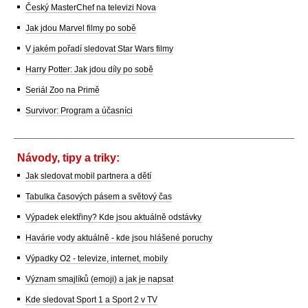
Český MasterChef na televizi Nova
Jak jdou Marvel filmy po sobě
V jakém pořadí sledovat Star Wars filmy
Harry Potter: Jak jdou díly po sobě
Seriál Zoo na Primě
Survivor: Program a účasníci
Návody, tipy a triky:
Jak sledovat mobil partnera a dětí
Tabulka časových pásem a světový čas
Výpadek elektřiny? Kde jsou aktuálně odstávky
Havárie vody aktuálně - kde jsou hlášené poruchy
Výpadky O2 - televize, internet, mobily
Význam smajlíků (emoji) a jak je napsat
Kde sledovat Sport 1 a Sport 2 v TV