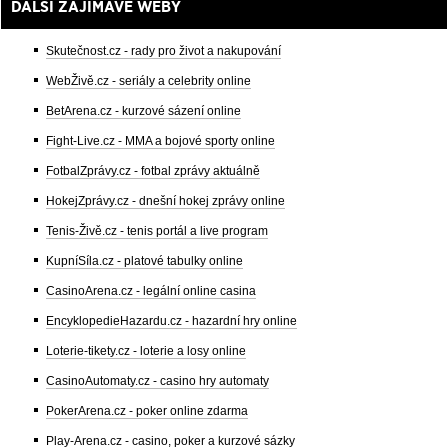
DALŠÍ ZAJÍMAVÉ WEBY
Skutečnost.cz - rady pro život a nakupování
WebŽivě.cz - seriály a celebrity online
BetArena.cz - kurzové sázení online
Fight-Live.cz - MMA a bojové sporty online
FotbalZprávy.cz - fotbal zprávy aktuálně
HokejZprávy.cz - dnešní hokej zprávy online
Tenis-Živě.cz - tenis portál a live program
KupníSíla.cz - platové tabulky online
CasinoArena.cz - legální online casina
EncyklopedieHazardu.cz - hazardní hry online
Loterie-tikety.cz - loterie a losy online
CasinoAutomaty.cz - casino hry automaty
PokerArena.cz - poker online zdarma
Play-Arena.cz - casino, poker a kurzové sázky