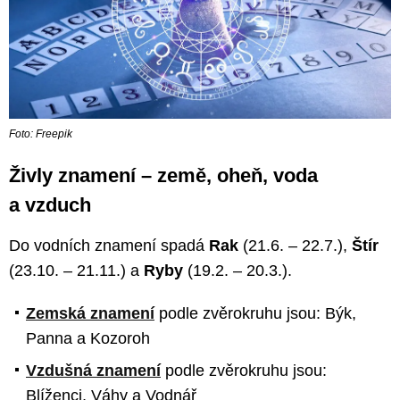
Foto: Freepik
Živly znamení – země, oheň, voda
a vzduch
Do vodních znamení spadá
Rak
(21.6. – 22.7.),
Štír
(23.10. – 21.11.) a
Ryby
(19.2. – 20.3.).
Zemská znamení
podle zvěrokruhu jsou: Býk,
Panna a Kozoroh
Vzdušná znamení
podle zvěrokruhu jsou:
Blíženci, Váhy a Vodnář