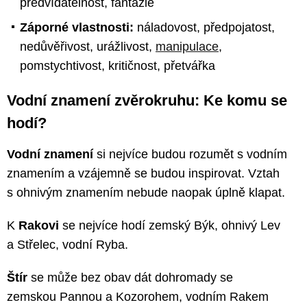
předvídatelnost, fantazie
Záporné vlastnosti:
náladovost, předpojatost,
nedůvěřivost, urážlivost,
manipulace
,
pomstychtivost, kritičnost, přetvářka
Vodní znamení zvěrokruhu: Ke komu se
hodí?
Vodní znamení
si nejvíce budou rozumět s vodním
znamením a vzájemně se budou inspirovat. Vztah
s ohnivým znamením nebude naopak úplně klapat.
K
Rakovi
se nejvíce hodí zemský Býk, ohnivý Lev
a Střelec, vodní Ryba.
Štír
se může bez obav dát dohromady se
zemskou Pannou a Kozorohem, vodním Rakem