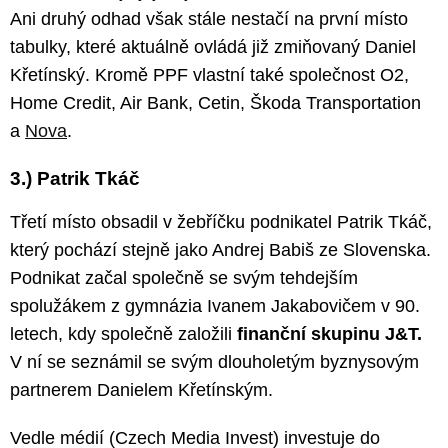
Ani druhý odhad však stále nestačí na první místo
tabulky, které aktuálně ovládá již zmiňovaný Daniel
Křetínský. Kromě PPF vlastní také společnost O2,
Home Credit, Air Bank, Cetin, Škoda Transportation
a
Nova
.
3.) Patrik Tkáč
Třetí místo obsadil v žebříčku podnikatel Patrik Tkáč,
který pochází stejně jako Andrej Babiš ze Slovenska.
Podnikat začal společně se svým tehdejším
spolužákem z gymnázia Ivanem Jakabovičem v 90.
letech, kdy společně založili
finanční skupinu J&T.
V ní se seznámil se svým dlouholetým byznysovým
partnerem Danielem Křetínským.
Vedle médií (Czech Media Invest) investuje do