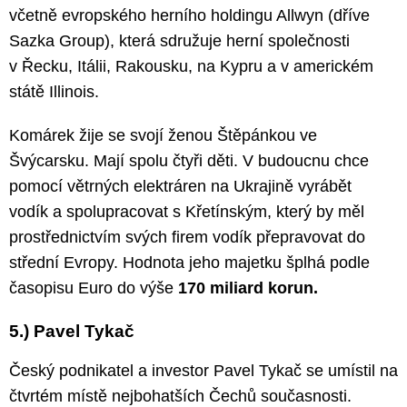
včetně evropského herního holdingu Allwyn (dříve
Sazka Group), která sdružuje herní společnosti
v Řecku, Itálii, Rakousku, na Kypru a v americkém
státě Illinois.
Komárek žije se svojí ženou Štěpánkou ve
Švýcarsku. Mají spolu čtyři děti. V budoucnu chce
pomocí větrných elektráren na Ukrajině vyrábět
vodík a spolupracovat s Křetínským, který by měl
prostřednictvím svých firem vodík přepravovat do
střední Evropy. Hodnota jeho majetku šplhá podle
časopisu Euro do výše
170 miliard korun.
5.) Pavel Tykač
Český podnikatel a investor Pavel Tykač se umístil na
čtvrtém místě nejbohatších Čechů současnosti.