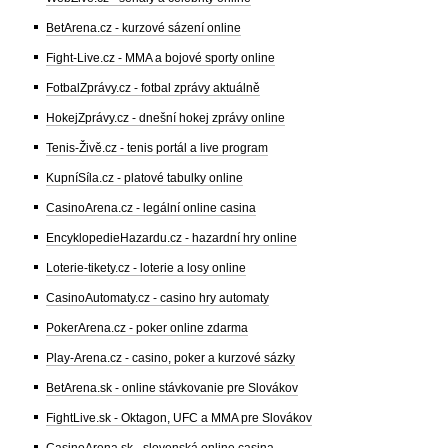
BetArena.cz - kurzové sázení online
Fight-Live.cz - MMA a bojové sporty online
FotbalZprávy.cz - fotbal zprávy aktuálně
HokejZprávy.cz - dnešní hokej zprávy online
Tenis-Živě.cz - tenis portál a live program
KupníSíla.cz - platové tabulky online
CasinoArena.cz - legální online casina
EncyklopedieHazardu.cz - hazardní hry online
Loterie-tikety.cz - loterie a losy online
CasinoAutomaty.cz - casino hry automaty
PokerArena.cz - poker online zdarma
Play-Arena.cz - casino, poker a kurzové sázky
BetArena.sk - online stávkovanie pre Slovákov
FightLive.sk - Oktagon, UFC a MMA pre Slovákov
CasinoArena.sk - slovenská online casina