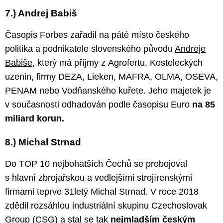
7.) Andrej Babiš
Časopis Forbes zařadil na páté místo českého
politika a podnikatele slovenského původu
Andreje
Babiše
, který má příjmy z Agrofertu, Kosteleckých
uzenin, firmy DEZA, Lieken, MAFRA, OLMA, OSEVA,
PENAM nebo Vodňanského kuřete. Jeho majetek je
v současnosti odhadován podle časopisu Euro
na 85
miliard korun.
8.) Michal Strnad
Do TOP 10 nejbohatších Čechů se probojoval
s hlavní zbrojařskou a vedlejšími strojírenskými
firmami teprve 31letý Michal Strnad. V roce 2018
zdědil rozsáhlou industriální skupinu Czechoslovak
Group (CSG) a stal se tak
nejmladším českým