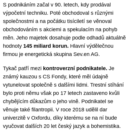
S podnikáním začal v 90. letech, kdy prodával
výpočetní techniku. Poté obchodoval s různými
společnostmi a na počátku tisíciletí se věnoval
obchodováním s akciemi a spekulacím na pohyb
měn. Jeho majetek dosahuje podle odhadů aktuálně
hodnoty
145 miliard korun.
Hlavní výdělečnou
firmou je energetická skupina Sev.en AG.
Tykač patří mezi
kontroverzní podnikatele.
Je
známý kauzou s CS Fondy, které měl údajně
vytunelovat společně s dalšími lidmi. Trestní stíhání
bylo proti němu však po 17 letech zastaveno kvůli
chybějícím důkazům o jeho vině. Podnikatel se
věnuje také filantropii. V roce 2018 udělil dar
univerzitě v Oxfordu, díky kterému se na ní bude
vyučovat dalších 20 let český jazyk a bohemistika.