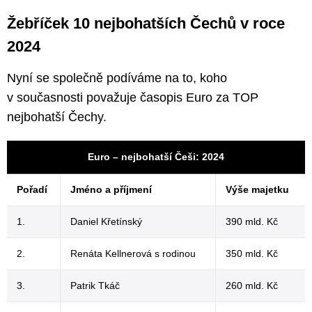
Žebříček 10 nejbohatších Čechů v roce
2024
Nyní se společně podíváme na to, koho
v současnosti považuje časopis Euro za TOP
nejbohatší Čechy.
Euro – nejbohatší Češi: 2024
Pořadí
Jméno a příjmení
Výše majetku
1.
Daniel Křetínský
390 mld. Kč
2.
Renáta Kellnerová s rodinou
350 mld. Kč
3.
Patrik Tkáč
260 mld. Kč