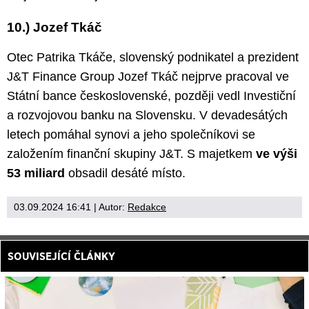
10.) Jozef Tkáč
Otec Patrika Tkáče, slovenský podnikatel a prezident
J&T Finance Group Jozef Tkáč nejprve pracoval ve
Státní bance československé, později vedl Investiční
a rozvojovou banku na Slovensku. V devadesátých
letech pomáhal synovi a jeho společníkovi se
založením finanční skupiny J&T. S majetkem
ve výši
53 miliard
obsadil desáté místo.
03.09.2024 16:41
| Autor:
Redakce
SOUVISEJÍCÍ ČLÁNKY