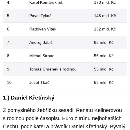
4.
Karel Komárek ml.
170 mld. Kč
5.
Pavel Tykač
145 mld. Kč
6.
Radovan Vítek
132 mld. Kč
7.
Andrej Babiš
85 mld. Kč
8.
Michal Strnad
56 mld. Kč
9.
Tomáš Chrenek s rodinou
55 mld. Kč
10.
Jozef Tkáč
53 mld. Kč
1.) Daniel Křetínský
Z pomyslného žebříčku sesadil Renátu Kellnerovou
s rodinou podle časopisu Euro z trůnu nejbohatších
Čechů podnikatel a právník Daniel Křetínský. Bývalý