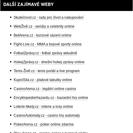
DALŠÍ ZAJÍMAVÉ WEBY
Skutečnost.cz - rady pro život a nakupování
WebŽivě.cz - seriály a celebrity online
BetArena.cz - kurzové sázení online
Fight-Live.cz - MMA a bojové sporty online
FotbalZprávy.cz - fotbal zprávy aktuálně
HokejZprávy.cz - dnešní hokej zprávy online
Tenis-Živě.cz - tenis portál a live program
KupníSíla.cz - platové tabulky online
CasinoArena.cz - legální online casina
EncyklopedieHazardu.cz - hazardní hry online
Loterie-tikety.cz - loterie a losy online
CasinoAutomaty.cz - casino hry automaty
PokerArena.cz - poker online zdarma