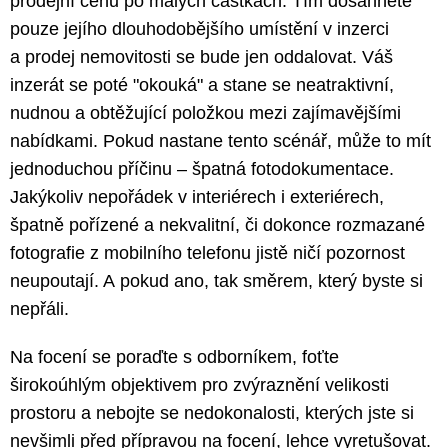
prodejní cenu po malých částkách. Tím dosáhnete
pouze jejího dlouhodobějšího umístění v inzerci
a prodej nemovitosti se bude jen oddalovat. Váš
inzerát se poté "okouká" a stane se neatraktivní,
nudnou a obtěžující položkou mezi zajímavějšími
nabídkami. Pokud nastane tento scénář, může to mít
jednoduchou příčinu – špatná fotodokumentace.
Jakýkoliv nepořádek v interiérech i exteriérech,
špatně pořízené a nekvalitní, či dokonce rozmazané
fotografie z mobilního telefonu jistě ničí pozornost
neupoutají. A pokud ano, tak směrem, který byste si
nepřáli.
Na focení se poraďte s odborníkem, foťte
širokoúhlým objektivem pro zvýraznění velikosti
prostoru a nebojte se nedokonalosti, kterých jste si
nevšimli před přípravou na focení, lehce vyretušovat.