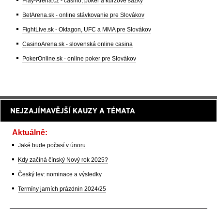
Play-Arena.cz - casino, poker a kurzové sázky
BetArena.sk - online stávkovanie pre Slovákov
FightLive.sk - Oktagon, UFC a MMA pre Slovákov
CasinoArena.sk - slovenská online casina
PokerOnline.sk - online poker pre Slovákov
NEJZAJÍMAVĚJŠÍ KAUZY A TÉMATA
Aktuálně:
Jaké bude počasí v únoru
Kdy začíná čínský Nový rok 2025?
Český lev: nominace a výsledky
Termíny jarních prázdnin 2024/25