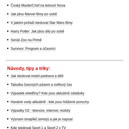
Český MasterChef na televizi Nova
Jak jdou Marvel filmy po sobě
V jakém pořadí sledovat Star Wars filmy
Harry Potter: Jak jdou díly po sobě
Seriál Zoo na Primě
Survivor: Program a účasníci
Návody, tipy a triky:
Jak sledovat mobil partnera a dětí
Tabulka časových pásem a světový čas
Výpadek elektřiny? Kde jsou aktuálně odstávky
Havárie vody aktuálně - kde jsou hlášené poruchy
Výpadky O2 - televize, internet, mobily
Význam smajlíků (emoji) a jak je napsat
Kde sledovat Sport 1 a Sport 2 v TV