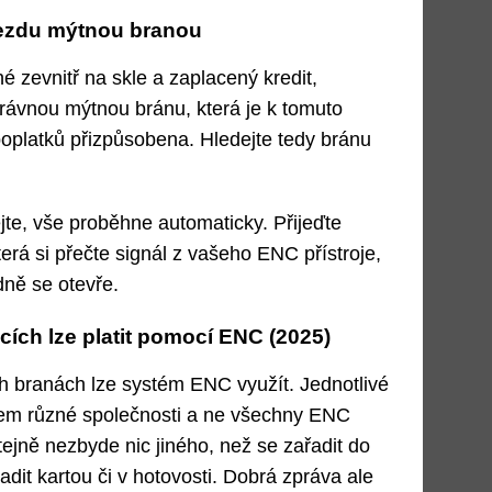
jezdu mýtnou branou
é zevnitř na skle a zaplacený kredit,
právnou mýtnou bránu, která je k tomuto
oplatků přizpůsobena. Hledejte tedy bránu
te, vše proběhne automaticky. Přijeďte
erá si přečte signál z vašeho ENC přístroje,
dně se otevře.
cích lze platit pomocí ENC (2025)
 branách lze systém ENC využít. Jednotlivé
cem různé společnosti a ne všechny ENC
ejně nezbyde nic jiného, než se zařadit do
adit kartou či v hotovosti. Dobrá zpráva ale