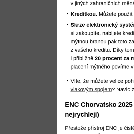
v jiných zahraničních měná
Kreditkou.
Můžete použít 
Skrze elektronický sys
si zakoupíte, nabijete kred
mýtnou branou pak toto za
z vašeho kreditu. Díky t
i přibližně
20 procent za 
placení mýtného povíme v
Víte, že můžete velice po
vlakovým spojem
? Navíc z
ENC Chorvatsko 2025 (
nejrychleji)
Přestože přístroj ENC je čist