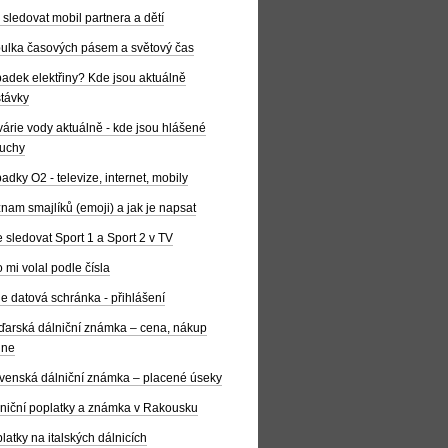
 sledovat mobil partnera a dětí
ulka časových pásem a světový čas
adek elektřiny? Kde jsou aktuálně
távky
árie vody aktuálně - kde jsou hlášené
uchy
adky O2 - televize, internet, mobily
nam smajlíků (emoji) a jak je napsat
 sledovat Sport 1 a Sport 2 v TV
 mi volal podle čísla
e datová schránka - přihlášení
arská dálniční známka – cena, nákup
ine
venská dálniční známka – placené úseky
niční poplatky a známka v Rakousku
latky na italských dálnicích