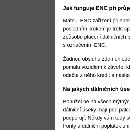
Jak funguje ENC při prů
Máte-li ENC zařízení přilepen
posledním krokem je trefit s
způsobu placení dálničních p
s označením ENC.
Žádnou obsluhu zde nehledej
pomalu vozidlem k závoře, kt
odečte z něho kredit a násle
Na jakých dálničních úse
Bohužel ne na všech mýtných
dálniční úseky mají pod pal
podporují. Někdy vám tedy st
fronty a dálniční poplatek uhr