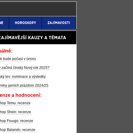
NE
HOROSKOPY
ZAJÍMAVOSTI
ZAJÍMAVĚJŠÍ KAUZY A TÉMATA
uálně:
é bude počasí v únoru
 začíná čínský Nový rok 2025?
ký lev: nominace a výsledky
míny jarních prázdnin 2024/25
enze a hodnocení:
hop Temu: recenze
hop Shein: recenze
hop Fruugo: recenze
hop Balando: recenze