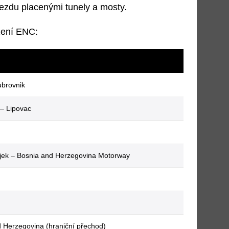
ůjezdu placenými tunely a mosty.
zení ENC:
ubrovnik
– Lipovac
ijek – Bosnia and Herzegovina Motorway
 Herzegovina (hraniční přechod)