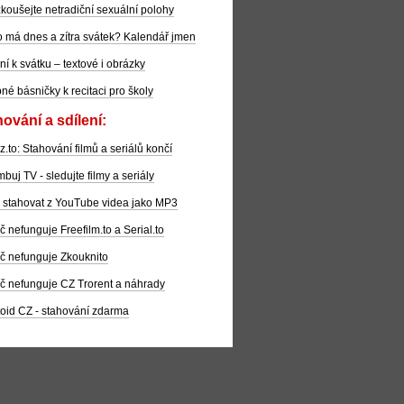
koušejte netradiční sexuální polohy
 má dnes a zítra svátek? Kalendář jmen
ní k svátku – textové i obrázky
pné básničky k recitaci pro školy
ování a sdílení:
z.to: Stahování filmů a seriálů končí
buj TV - sledujte filmy a seriály
 stahovat z YouTube videa jako MP3
č nefunguje Freefilm.to a Serial.to
č nefunguje Zkouknito
č nefunguje CZ Trorent a náhrady
oid CZ - stahování zdarma