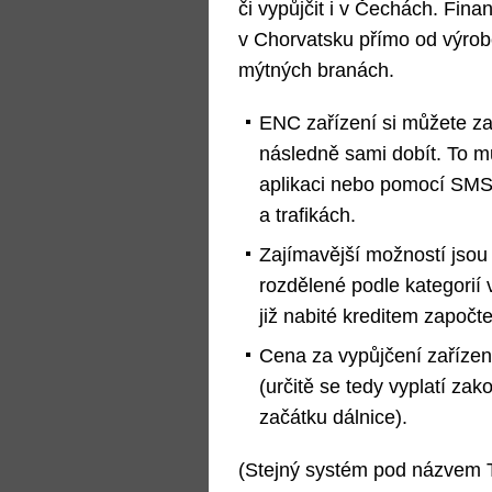
či vypůjčit i v Čechách. Fin
v Chorvatsku přímo od výrobc
mýtných branách.
ENC zařízení si můžete z
následně sami dobít. To mů
aplikaci nebo pomocí SMS 
a trafikách.
Zajímavější možností jsou
rozdělené podle kategorií 
již nabité kreditem započt
Cena za vypůjčení zařízen
(určitě se tedy vyplatí z
začátku dálnice).
(Stejný systém pod názvem T