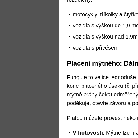
motocykly, tříkolky a čtyřk
vozidla s výškou do 1,9 m
vozidla s výškou nad 1,9m
vozidla s přívěsem
Placení mýtného: Dáln
Funguje to velice jednoduše. 
konci placeného úseku (či př
mýtné brány čekat odměřený 
poděkuje, otevře závoru a po
Platbu můžete provést někol
V hotovosti.
Mýtné lze hra