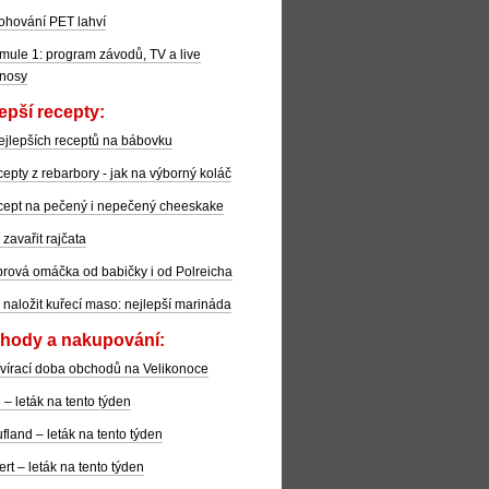
ohování PET lahví
mule 1: program závodů, TV a live
nosy
epší recepty:
ejlepších receptů na bábovku
epty z rebarbory - jak na výborný koláč
ept na pečený i nepečený cheeskake
 zavařit rajčata
rová omáčka od babičky i od Polreicha
 naložit kuřecí maso: nejlepší marináda
hody a nakupování:
vírací doba obchodů na Velikonoce
l – leták na tento týden
fland – leták na tento týden
ert – leták na tento týden