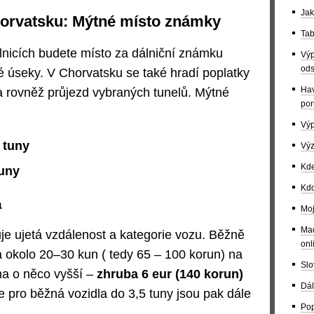
Jak
horvatsku: Mýtné místo známky
Tab
lnicích budete místo za dálniční známku
Výp
ods
ivé úseky. V Chorvatsku se také hradí poplatky
Hav
a rovněž průjezd vybraných tunelů. Mýtné
por
Výp
 tuny
Výz
Kde
tuny
Kdo
a
Moj
Maď
uje ujetá vzdálenost a kategorie vozu. Běžně
onl
okolo 20–30 kun ( tedy 65 – 100 korun) na
Slo
na o něco vyšší –
zhruba 6 eur (140 korun)
Dál
e pro běžná vozidla do 3,5 tuny jsou pak dále
Pop