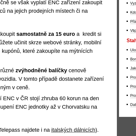
ančně se však vyplatí ENC zařízení zakoupit
Vyz
ů na jejich prodejních místech či na
Kdo
Přá
Vti
akoupit
samostatně za 15 euro
a kredit si
Stah
žete učinit skrze webové stránky, mobilní
kupónů, které zakoupíte na mýtnících
Ulo
Bom
Jak
 různé
zvýhodněné balíčky
cenově
Pro
vozidla. V tomto případě dostanete zařízení
eným v ceně.
Pro
Pro
í ENC v ČR stojí zhruba 60 korun na den
Dat
akoupení ENC jednotky až v Chorvatsku na
elepass najdete i na
italských dálnicích
).