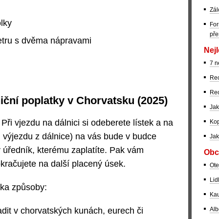
Zál
olky
For
pře
etru s dvěma nápravami
Nejl
7 n
Rec
Rec
iční poplatky v Chorvatsku (2025)
Jak
Při vjezdu na dálnici si odeberete lístek a na
Kop
i výjezdu z dálnice) na vás bude v budce
Jak
úředník, kterému zaplatíte. Pak vám
Obc
kračujete na další placený úsek.
Ote
Lid
ika způsoby:
Kau
dit v chorvatských kunách, eurech či
Alb