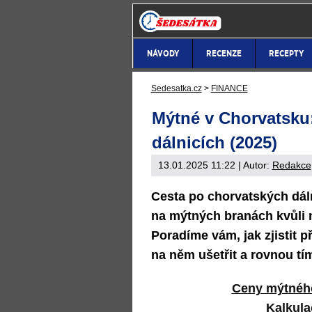
NÁVODY
RECENZE
RECEPTY
Sedesatka.cz
>
FINANCE
Mýtné v Chorvatsku:
dálnicích (2025)
13.01.2025 11:22
| Autor:
Redakce
Cesta po chorvatských dál
na mýtných branách kvůli 
Poradíme vám, jak zjistit
na něm ušetřit a rovnou tím
Ceny mýtného 
Kalkula