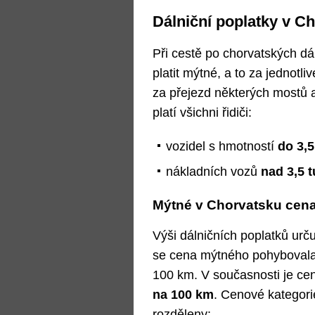
Dálniční poplatky v C
Při cestě po chorvatských dá
platit mýtné, a to za jednotl
za přejezd některých mostů 
platí všichni řidiči:
vozidel s hmotností
do 3,5
nákladních vozů
nad 3,5 
Mýtné v Chorvatsku cen
Výši dálničních poplatků urč
se cena mýtného pohybovala 
100 km. V současnosti je ce
na 100 km
. Cenové kategori
rozděleny: