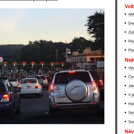
Volb
Akt
Dem
Zvý
Pla
Pla
Nejl
Vý
Čes
Jak
V j
Har
Ser
Sur
Návo