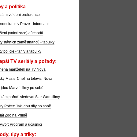
y a politika
uální volební preference
onstrace v Praze - informace
šení (valorizace) důchodů
ty státních zaměstnanců - tabulky
ty policie - tarify a tabulky
epší TV seriály a pořady:
měna manželek na TV Nova
ký MasterChef na televizi Nova
 jdou Marvel filmy po sobě
akém pořadí sledovat Star Wars filmy
ry Potter: Jak jdou díly po sobě
iál Zoo na Primě
vivor: Program a účasníci
dy, tipy a triky: