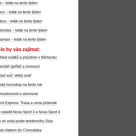
la – leták na tento týden
co – leták na tento týden
bus – leták na tento týden
dronka – leták na tento týden
sman – leták na tento týden
lo by vás zajímat:
hled svátků a prázdnin v Německu
endář úplňků a novoluní
lad snů: Velký snář
ský horoskop na tento rok
nodennost a slunovrat
ent Express: Trasa a cena jízdenek
 naladit Nova Sport 3 a Nova Sport 4
 mi volal podle telefonního čísla
ta vlakem do Chorvatska