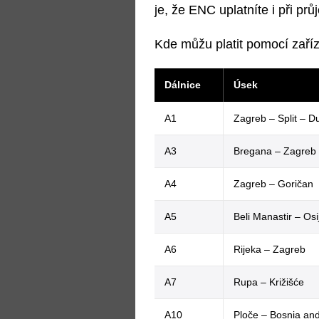
je, že ENC uplatníte i při pr
Kde můžu platit pomocí zaří
Dálnice
Úsek
A1
Zagreb – Split – D
A3
Bregana – Zagreb 
A4
Zagreb – Goričan
A5
Beli Manastir – Os
A6
Rijeka – Zagreb
A7
Rupa – Križišće
A10
Ploče – Bosnia and