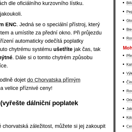
ch dle oficiálního kurzovního lístku.
Bil
Pep
jakoukoli.
Glo
tém ENC
. Jedná se o speciální přístroj, který
Bie
item a umístíte za přední okno. Při průjezdu
Ros
řízení automaticky odečítá poplatky
Moh
omuto chytrému systému
ušetříte
jak čas, tak
Pře
mýtné
. Dále si o tomto chytrém způsobu
Kal
íce.
Výk
hodlně dojet
do Chorvatska přímým
Čín
a velice příznivé ceny!
Rov
Ori
vyřešte dálniční poplatek
Jak
Kdo
ě chorvatská záležitost, můžete si jej zakoupit
Ces